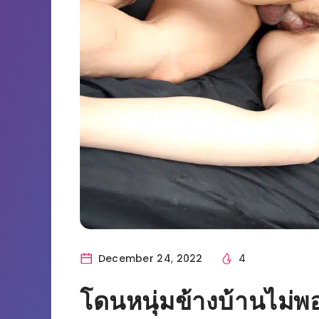
December 24, 2022
4
โดนหนุ่มข้างบ้านไม่พ