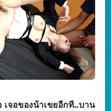
อ เจอของน้าเขยอีกที..บาน