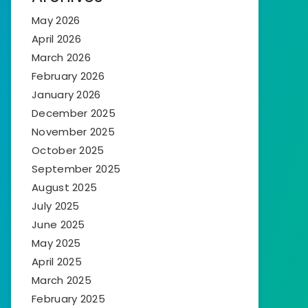
May 2026
April 2026
March 2026
February 2026
January 2026
December 2025
November 2025
October 2025
September 2025
August 2025
July 2025
June 2025
May 2025
April 2025
March 2025
February 2025