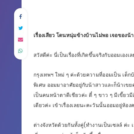
เรื่องเสียว โดนหนุ่มข้างบ้านไม่พอ เจอของน้
สวัสดีค่ะ นี่เป็นเรื่องที่เกิดขึ้นจริงกับออมเอ
กรุงเทพฯ ใหม่ ๆ ค่ะด้วยความที่ออมเป็น เด็กบ้
พิเศษ ออมมาอาศัยอยู่กับน้าสาวและก็น้าเขยค่ะ 
เป็นคนหน้าตาดีเชียวค่ะ ตี๋ ๆ ขาว ๆ มีเขี้ยวมี
เดียวค่ะ เข้าเรื่องเลยนะคะวันนั้นออมอยู่ห้
ต่างจังหวัดด้วยกันทั้งคู่(ทำงานเป็นเซลล์ ค