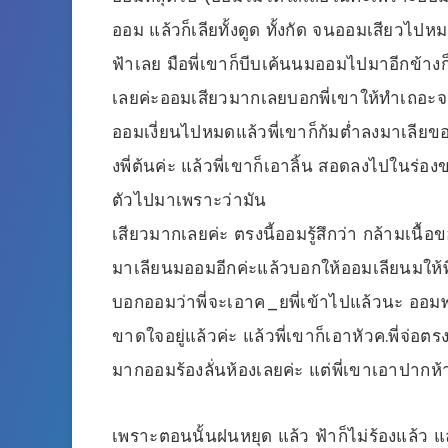
ออม แล้วก็เลียทั้งดูด ทั้งกัด จนออมเสียวไป
ฟ้าเลย มือพี่เขาก็บีบเค้นนมออมไปมาอีกข้างก็
เลยค่ะออมเสียวมากเลยบอกพี่เขาให้ทำเถอะจ
ออมเงี่ยนไปหมดแล้วพี่เขาก็ก้มต่ำลงมาเล
งพี่ต้นค่ะ แล้วพี่เขาก็เอาลิ้น สอดลงไปในร่อ
ตัวไปมาเพราะว่ามัน
เสียวมากเลยค่ะ ตรงนี้ออมรู้สึกว่า กล้ามเนื้อข
มาเลียนมออมอีกค่ะแล้วบอกให้ออมเลียนมให้พี่
บอกออมว่าพี่จะเอาค_ยพี่เข้าไปแล้วนะ ออมพ
ขาดใจอยู่แล้วค่ะ แล้วพี่เขาก็เอาหัวค.พี่จ่อ
มากออมร้องลั่นห้องเลยค่ะ แต่พี่เขาเอาปากห้
เพราะตอนนั้นฝนหยุด แล้ว ฟ้าก็ไม่ร้องแล้ว แล้ว