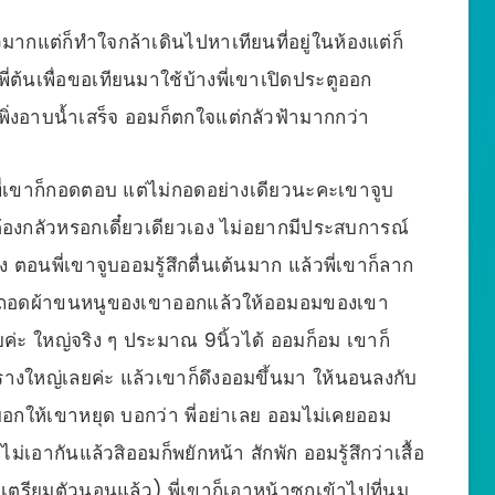
มากแต่ก็ทำใจกล้าเดินไปหาเทียนที่อยู่ในห้องแต่ก็
ี่ต้นเพื่อขอเทียนมาใช้บ้างพี่เขาเปิดประตูออก
พิ่งอาบน้ำเสร็จ ออมก็ตกใจแต่กลัวฟ้ามากกว่า
พี่เขาก็กอดตอบ แต่ไม่กอดอย่างเดียวนะคะเขาจูบ
ต้องกลัวหรอกเดี๋ยวเดียวเอง ไม่อยากมีประสบการณ์
ง ตอนพี่เขาจูบออมรู้สึกตื่นเต้นมาก แล้วพี่เขาก็ลาก
าก็ถอดผ้าขนหนูของเขาออกแล้วให้ออมอมของเขา
่ะ ใหญ่จริง ๆ ประมาณ 9นิ้วได้ ออมก็อม เขาก็
รางใหญ่เลยค่ะ แล้วเขาก็ดึงออมขึ้นมา ให้นอนลงกับ
อกให้เขาหยุด บอกว่า พี่อย่าเลย ออมไม่เคยออม
ไม่เอากันแล้วสิออมก็พยักหน้า สักพัก ออมรู้สึกว่าเสื้อ
เตรียมตัวนอนแล้ว) พี่เขาก็เอาหน้าซุกเข้าไปที่นม