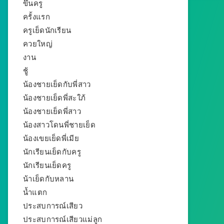
ขึ้นครู
ครั้งแรก
ครูเย็ดนักเรียน
ควยใหญ่
งาน
ชู้
น้องชายเย็ดกับพี่สาว
น้องชายเย็ดพี่สะใภ้
น้องชายเย็ดพี่สาว
น้องสาวโดนพี่ชายเย็ด
น้องเขยเย็ดพี่เมีย
นักเรียนเย็ดกับครู
นักเรียนเย็ดครู
น้าเย็ดกับหลาน
น้ำแตก
ประสบการณ์เสียว
ประสบการณ์เสียวแม่ลูก