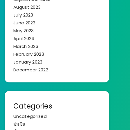
August 2023
July 2023
June 2023
May 2023
April 2023
March 2023
February 2023
January 2023
December 2022
Categories
Uncategorized
ข่มขืน