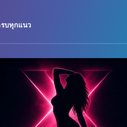
 ครบทุกแนว