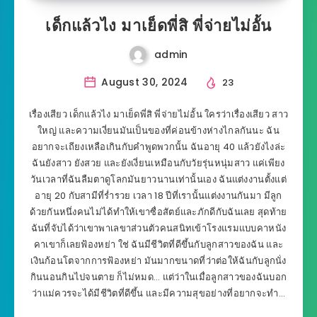
เด็กแล้วไง มาเย็ดพี่สิ พี่จ่ายไม่อั้น
admin
August 30, 2024
23
เรื่องเสียว เด็กแล้วไง มาเย็ดพี่สิ พี่จ่ายไม่อั้น ใครว่าเรื่องเสียว สาว
ใหญ่ และความเงี่ยนมันเป็นของที่ค่อนข้างห่างไกลกันนะ ฉัน
อยากจะเถียงเหลือเกินกับคำพูดพวกนั้น ฉันอายุ 40 แล้วยังไงล่ะ
ฉันยังสาว ยังสวย และยังเงี่ยนเหมือนกับวัยรุ่นหนุ่มสาว แค่เพียง
วันเวลาที่ฉันลืมตาดูโลกมันยาวนานเท่านั้นเอง ฉันแต่งงานตั้งแต่
อายุ 20 กับสามีที่ร่ำรวย เวลา 18 ปีที่เรานั้นแต่งงานกันมา มีลูก
ด้วยกันหนึ่งคนไม่ได้ทำให้เขาซื่อสัตย์และภักดีกับฉันเลย สุดท้าย
ฉันที่จับได้ว่าเขาพาเลขาส่วนตัวคนสนิทเข้าโรงแรมแบบคาหนัง
คาเขาก็เลยฟ้องหย่า ใช่ ฉันมีชีวิตที่ดีขึ้นกับลูกสาวของฉัน และ
เงินก้อนโตจากการฟ้องหย่า มันมากขนาดที่ว่าต่อให้ฉันกับลูกนั่ง
กินนอนกินไปจนตาย ก็ไม่หมด… แต่ว่าในเมื่อลูกสาวของฉันบอก
ว่าแม่ควรจะได้มีชีวิตที่ดีขึ้น และมีความสุขอย่างที่อยากจะทำ…