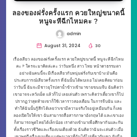
ลองของฝรั่งครั้งแรก ควยใหญ่ขนาดนี้
หนูจะหีฉีกไหมคะ ?
admin
August 31, 2024
30
เรื่องเสียว ลองของฝรั่งครั้งแรก ควยใหญ่ขนาดนี้ หนูจะหีฉีกไหม
คะ ? ใครจะมาคิดล่ะคะ ว่าวันหนึ่ง สาว ไทย หน้าตาธรรมดา
อย่างฉันคนนี้จะมีเรื่องเสียวกับหนุ่มฝรั่งกับเขาบ้าง มันคือ
ประสบการณ์เสียวครั้งแรก ที่ฉันนั้นได้พบเจอ ไม่เคยคิดมาก่อน
ว่าวันนี้ ฉันจะมีชาวยุโรปตาน้ำข้าวเข้ามาขายขนมจีบ ฉันคิดว่า
เขาอาจจะหวังเย็ด แล้วก็ไป เลยเล่นตัว เพราะคิดว่าเดี๋ยวเขาก็ไป
ปรากฏว่าสุดท้ายเขาก็ใช้เวลาราวสองเดือน ในการจีบฉัน และ
ทำให้ฉันนั้นรู้สึกได้เลยว่าเขามีความจริงใจอยู่เหมือนกัน ก็เลย
ลองเปิดใจให้เขา ฉันสามารถสื่อสารภาษาอังกฤษได้ และเขาเอง
ก็สามารถพูดไทยได้เล็กน้อย เราต่างเข้ามาเพื่อศึกษากันและกัน
ทั้งเรื่องราวชีวิตและเรื่องบนเตียงด้วย ฉันคิดว่าฉันจะเล่นตัว เมื่อ
เขาพูดถึงเรื่องบนเตียง แต่พอเวลาที่ฉันได้ไปเที่ยวกับเขา จับมือ