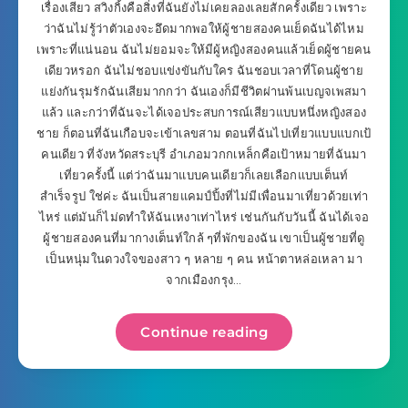
เรื่องเสียว สวิงกิ้งคือสิ่งที่ฉันยังไม่เคยลองเลยสักครั้งเดียว เพราะ
ว่าฉันไม่รู้ว่าตัวเองจะอึดมากพอให้ผู้ชายสองคนเย็ดฉันได้ไหม
เพราะที่แน่นอน ฉันไม่ยอมจะให้มีผู้หญิงสองคนแล้วเย็ดผู้ชายคน
เดียวหรอก ฉันไม่ชอบแข่งขันกับใคร ฉันชอบเวลาที่โดนผู้ชาย
แย่งกันรุมรักฉันเสียมากกว่า ฉันเองก็มีชีวิตผ่านพ้นเบญจเพสมา
แล้ว และกว่าที่ฉันจะได้เจอประสบการณ์เสียวแบบหนึ่งหญิงสอง
ชาย ก็ตอนที่ฉันเกือบจะเข้าเลขสาม ตอนที่ฉันไปเที่ยวแบบแบกเป้
คนเดียว ที่จังหวัดสระบุรี อำเภอมวกกเหล็กคือเป้าหมายที่ฉันมา
เที่ยวครั้งนี้ แต่ว่าฉันมาแบบคนเดียวก็เลยเลือกแบบเต็นท์
สำเร็จรูป ใช่ค่ะ ฉันเป็นสายแคมป์ปิ้งที่ไม่มีเพื่อนมาเที่ยวด้วยเท่า
ไหร่ แต่มันก็ไม่ดทำให้ฉันเหงาเท่าไหร่ เช่นกันกับวันนี้ ฉันได้เจอ
ผู้ชายสองคนที่มากางเต็นท์ใกล้ ๆที่พักของฉัน เขาเป็นผู้ชายที่ดู
เป็นหนุ่มในดวงใจของสาว ๆ หลาย ๆ คน หน้าตาหล่อเหลา มา
จากเมืองกรุง…
Continue reading