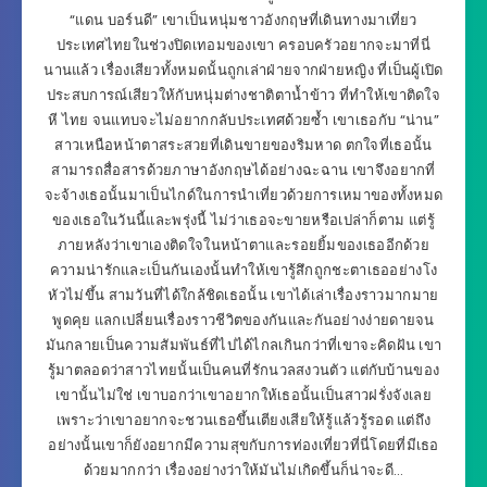
“แดน บอร์นดี” เขาเป็นหนุ่มชาวอังกฤษที่เดินทางมาเที่ยว
ประเทศไทยในช่วงปิดเทอมของเขา ครอบครัวอยากจะมาที่นี่
นานแล้ว เรื่องเสียวทั้งหมดนั้นถูกเล่าฝ่ายจากฝ่ายหญิง ที่เป็นผู้เปิด
ประสบการณ์เสียวให้กับหนุ่มต่างชาติตาน้ำข้าว ที่ทำให้เขาติดใจ
หี ไทย จนแทบจะไม่อยากกลับประเทศด้วยซ้ำ เขาเธอกับ “น่าน”
สาวเหนือหน้าตาสระสวยที่เดินขายของริมหาด ตกใจที่เธอนั้น
สามารถสื่อสารด้วยภาษาอังกฤษได้อย่างฉะฉาน เขาจึงอยากที่
จะจ้างเธอนั้นมาเป็นไกด์ในการนำเที่ยวด้วยการเหมาของทั้งหมด
ของเธอในวันนี้และพรุ่งนี้ ไม่ว่าเธอจะขายหรือเปล่าก็ตาม แต่รู้
ภายหลังว่าเขาเองติดใจในหน้าตาและรอยยิ้มของเธออีกด้วย
ความน่ารักและเป็นกันเองนั้นทำให้เขารู้สึกถูกชะตาเธออย่างโง
หัวไม่ขึ้น สามวันที่ได้ใกล้ชิดเธอนั้น เขาได้เล่าเรื่องราวมากมาย
พูดคุย แลกเปลี่ยนเรื่องราวชีวิตของกันและกันอย่างง่ายดายจน
มันกลายเป็นความสัมพันธ์ที่ไปได้ไกลเกินกว่าที่เขาจะคิดฝัน เขา
รู้มาตลอดว่าสาวไทยนั้นเป็นคนที่รักนวลสงวนตัว แต่กับบ้านของ
เขานั้นไม่ใช่ เขาบอกว่าเขาอยากให้เธอนั้นเป็นสาวฝรั่งจังเลย
เพราะว่าเขาอยากจะชวนเธอขึ้นเตียงเสียให้รู้แล้วรู้รอด แต่ถึง
อย่างนั้นเขาก็ยังอยากมีความสุขกับการท่องเที่ยวที่นี่โดยที่มีเธอ
ด้วยมากกว่า เรื่องอย่างว่าให้มันไม่เกิดขึ้นก็น่าจะดี…