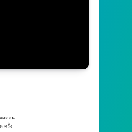
มียผมตอน
 ครั้ง