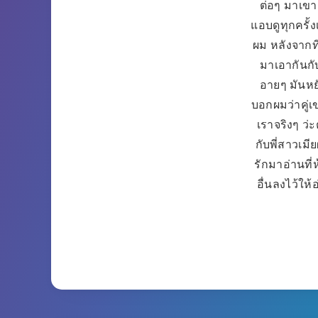
ต่อๆ มาเขา
แอบดูทุกครั้ง
ผม หลังจากที
มาเอากันกับ
อายๆ มันหยั
บอกผมว่าคู่เ
เราจริงๆ ว่ะ
กับพี่สาวเมี
รักมาอ่านที่
อื่นลงไว้ให้