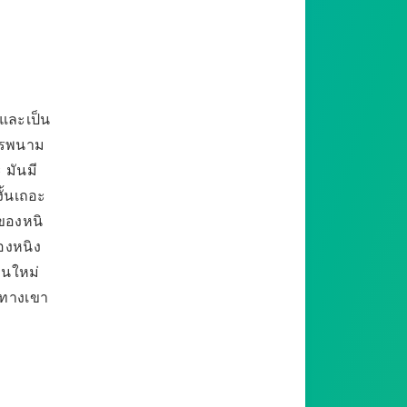
ง และเป็น
สรรพนาม
 มันมี
งั้นเถอะ
ตของหนิ
องหนิง
งานใหม่
าทางเขา