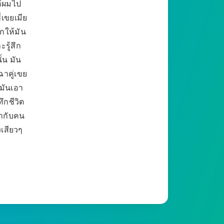
ห้ผมไป
ี่เขยเมีย
ากให้มัน
ะรู้สึก
ั้น มัน
ฉาคู่เขย
ูมันเอา
ึกชีวิต
เอากับคน
งเสียวๆ