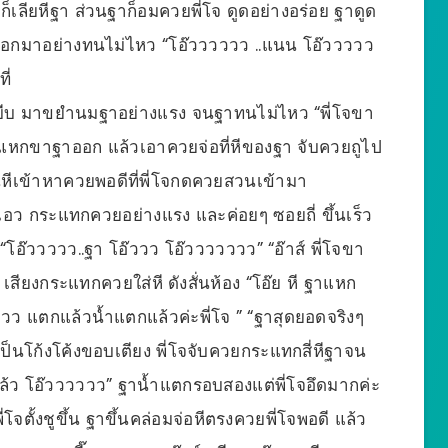
ก็เลียหีฐา ส่วนฐาก็อมควยพี่โจ ดูดอย่างอร่อย ฐาดูด
งออกมาอย่างทนไม่ไหว “โอ๊วววววว ..แนน โอ๊ววววว
ี่
ื้อมมาบีบ มาขยำนมฐาอย่างแรง จนฐาทนไม่ไหว “พี่โจขา
้น แหกขาฐาออก แล้วเอาควยจ่อที่หีของฐา จับควยถูไป
อ่นหีเข้าหาควยพอดีที่พี่โจกดควยสวนเข้ามา
ยเอว กระแทกควยอย่างแรง และค่อยๆ ซอยถี่ ขึ้นเร็ว
โอ๊ววววว..ฐา โอ๊ววว โอ๊ววววววว” “อ๊าส์ พี่โจขา
” เสียงกระแทกควยใส่หี ดังสั่นห้อง “โอ๊ย หี ฐาแหก
ว แตกแล้วน้ำแตกแล้วค่ะพี่โจ ” “ฐาสุดยอดจริงๆ
 เป็นโก้งโค้งขอบเตียง พี่โจจับควยกระแทกสี่หีฐาจน
แล้ว โอ๊วววววว” ฐาน้ำแตกรอบสองแต่พี่โจอึดมากค่ะ
ตั้งชูขึ้น ฐาขึ้นคล่อมจ่อหีตรงควยพี่โจพอดี แล้ว