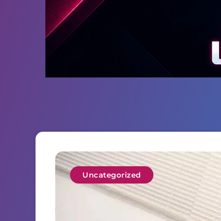
Uncategorized