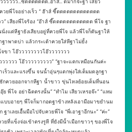
ววววววว…ซี๊ดดดดดดด..อ๊าส์… ดีมากจ๊ะฐา เสียว
่ควยพี่โจอย่างเร็ว “ ฮ๊าส์ ซี๊ดดดดดดดดดดดดด
เสียงพี่โจร้อง “อ๊าส์ ซี๊ดดดดดดดดดดดด พี่โจ ฐา
งแต่หีฐายังเสียบอยู่ที่ควยพี่โจ แล้วพี่โจก็ดันฐาให้
ฐาพาดบ่า แล้วกระเด้าควยใส่หีฐาไม่ยั้ง
่โจขา โอ๊ววววววววโอ๊ววววววว
วววววววว โอ๊ววววววววว” “ฐาจะแตกเหมือนกันค่ะ
าเร็วและแรงขึ้น จนน้ำอุ่นๆแตกพุ่งใส่เต็มมดลูกฐา
ึ้น ชักควยออกจากหีฐา น้ำขาว ขุ่นไหลย้อยเต็มที่นอน
“อุ๊ย พี่โจ อย่าฉีดตรงนั้น” “ทำไม เสียวเหรอจ๊ะ” “แหม
าพูดแบบอายๆ พี่โจก็มากอดฐาข้างหลังเอามือมาขยำนม
ก ฐาเลยเอื้มมือไปจับควยพี่โจ “พี่เอาฐาอีกนะ” “ค่ะ”
ที่แข็งจ่อเข้าตรงรูหี ที่ยังมีน้ำเมือกขาวๆ ของพี่โจ
ไม่รอช้า เพราะเวลาพักเที่ยงใกล้จะหมดแล้ว