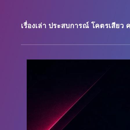
เรื่องเล่า ประสบการณ์ โคตรเสียว