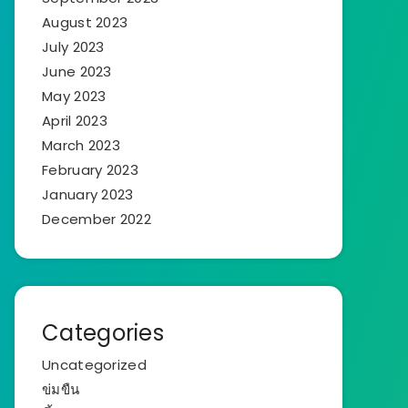
August 2023
July 2023
June 2023
May 2023
April 2023
March 2023
February 2023
January 2023
December 2022
Categories
Uncategorized
ข่มขืน