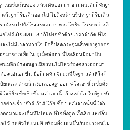
ท” ฐาเลยรีบเก็บของ แล้วเดินออกมา ยามคนเดิมก็ทักฐา
 แล้วฐาก็รีบเดินออกไป ไปถึงหน้าบริษัท ฐาก็รีบเดิน
้ว เรานั่งรถไปยังโรงแรมแถวๆ พหลโยธิน ในระหว่างที่
เลย พอไปถึงโรงแรม เราก็ไม่รอช้าด้วยเวลาจำกัด พี่โจ
บจะไม่มีเวลาหายใจ มือก็ปลดกระดุมเสื้อของฐาออก
มาจากเสื้อใน ชูเม็ดล่อตา พี่โจเลื่อนมือมาบีบ
ดูดนมอีกข้างจนฐาเสียวทนไม่ไหวร้องคลางออกมา
จนฐาต้องแอ่นอกขึ้น มือก็กดหัว จิกผมพี่โจฐา แล้วพี่โจก็
ยกแฉะด้วยน้ำเงี่ยนของฐาออก พี่โจเอานิ้วเขี่ยติ่ง
โจก็ยิ่งเขี่ยเร็วขึ้น แล้วเอานิ้วล้วงเข้าไปในหีฐา ชัก
อย่างเร็ว “อ๊าส์ อ๊าส์ โอ๊ย ซี๊ด “ หลังจากนั้นพี่โจก็
นออกมาแฉะเต็มหีไปหมด พี่โจทั้งดูด ทั้งเลีย แหย่ลิ้น
ไว้ กดหัวให้แนบหี พร้อมทั้งแอ่นขึ้นรับอย่างทนไม่