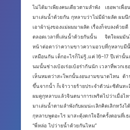
ไม่ได้มาเพียงคนเดียวตามลำพัง เธอพาเพื่อน
มาเล่นน้ำด้วยกัน กุหลาบว่าไม่มีผ้าผลัด ผมนึก
เอาผ้านุ่งของแม่ผมมาผลัด เรื่องก็จบลงด้วยดี
ตลอดเวลาที่เล่นน้ำด้วยกันนั้น จิตใจผมมันไม่
หน้าต่อตาว่าความขาวความอวบที่กุหลาบมีนั้
เหมือนกัน เด็กอะไรก็ไม่รู้..แค่ 16-17 ปีเท
นมนั้นช่างเบ้อเร่อเบ้อร่ากันนัก เวลาที่พวกเธอ
เห็นหมดว่าสะโพกนั้นงอนงามขนาดไหน ด้านหน
ขึ้นจากน้ำ ก็เจ้าวายร้ายประจำตัวน่ะซิดันทะลึ
ผมดูกุหลาบแล้วจินตนาการเพริดไปว่าเมื่อไหร่ห
มาเล่นน้ำตามลำพังกับผมน่ะเลิกคิดเลิกหวังได้อย
กุหลาบพูดอะไร มาสะดุ้งตกใจอีกครั้งตอนที่เธอเ
“พี่หล่อ ไปว่ายน้ำด้วยกันไหม”