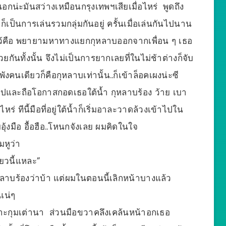
นอกน่ะมันสว่างเหมือนกรุงเทพฯเสียเมื่อไหร่ พูดถึง
ก็เป็นการเล่นรวมกลุ่มกันอยู่ ครั้นเมื่อเล่นกันไปนาน
ไว้คือ พยายามหาทางแยกกุหลาบออกจากเพื่อน ๆ เธอ
ยกันทั้งนั้น จึงไม่เป็นการยากเลยที่ในไม่ช้าต่างก็จับ
ังคนเดียวก็คือกุหลาบเท่านั้น..ก็เข้าล็อคเผงน่ะซี
งไปและถือโอกาสกอดเธอใต้น้ำ กุหลาบร้อง ว้าย เบา
ร่ ทีนี้มือที่อยู่ใต้น้ำก็เริ่มอาละวาดล้วงเข้าไปใน
ุ้งมือ อื้อฮือ..โหนกจังเลย ผมคิดในใจ
มหูว่า
๋ยวนี้แหละ”
หลาบร้องว่าบ้า แต่ผมในตอนนี้เลิกหน้าบางแล้ว
แน่ๆ
าะกุมเต่านา ส่วนมือขวาคลึงเคล้นหน้าอกเธอ