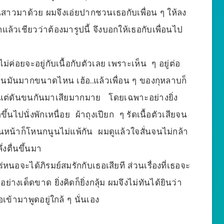
สาวมาด้วย ผมจึงเอ่ยปากชวนเธอกับเพื่อน ๆ ให้ลง
แล้วเชียวว่าต้องมารูปนี้ จึงบอกให้เธอกับเพื่อนไป
ค่อยจะอยู่กับเนื้อกับตัวเลย เพราะเห็น ๆ อยู่ต่อ
นมันมากขนาดไหน เฮ้อ..แล้วเพื่อน ๆ ของกุหลาบก็
่านั้นแต่ดันขนกันมาเสียมากมาย โดยเฉพาะอย่างยิ่ง
ขึ้นไปนั่งพักเหนื่อย ผ้าถุงเปียก ๆ รัดเนื้อตัวเสียจน
้าก็โหนกนูนไม่แพ้กัน ผมดูแล้วใจสั่นจนไม่กล้า
่งตื่นขึ้นมา
นอจะได้ภิรมย์สมรักกับเธอเสียที ส่วนเรื่องที่เธอจะ
่างเด็ดขาด ยิ่งคิดก็ยิ่งกลุ้ม ผมจึงไม่ทันได้ยินว่า
ข้ามาพูดอยู่ใกล้ ๆ นั่นเอง