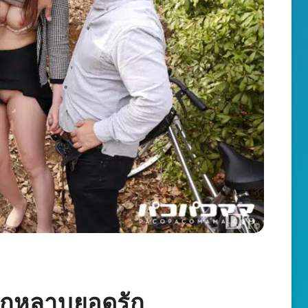
.กุหลาบยอดรัก