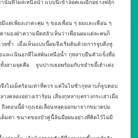
ั้นที่โผล่เหนือน้ำ แบบนี้เข้าล็อคเผงอีกอย่างฟลุ้ก
ต่เพียงเงาตะคุ่ม ๆ ของเพื่อน ๆ ผมและเพื่อน ๆ
มเพ่งตามองฝ่าความมืดสลัวเห็นว่าเพื่อนผมแต่ละคนก็
วยซ้ำ เมื่อเห็นแบบนี้ผมจึงเริ่มต้นด้วยการจูบติ่งหู
และเนินอกที่โผล่พ้นเหนือน้ำ กุหลาบยืนตัวแข็งทื่อ
ทั้งสามจุดคือ จูบปากเธอพร้อมกับขยำขยี้เต้าเต่ง
บจึงไม่เผ็ดร้อนเท่าที่ควร แต่ในไม่ช้ากุหลาบก็จูบตอบ
ี่กลางคลองอย่างเร่าร้อน เสียงกุหลาบครางกระเส่าเมื่อ
 ถึงตอนนี้ผ้าถุงเธอเลื่อนหลุดออกมาจากขมวดปม
็มตา ขนาดของบัวคู่นี้ล้นมือผมอย่างที่คิดไว้ไม่มี