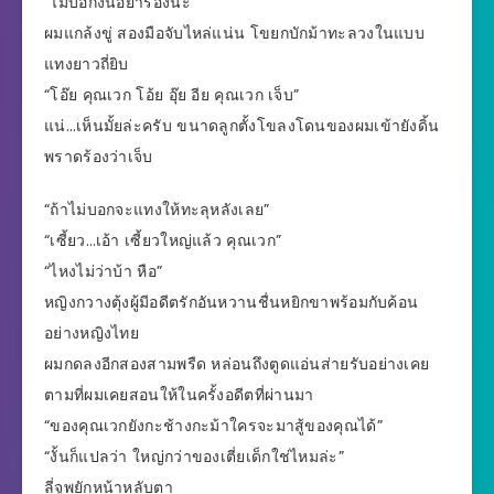
“ไม่บอกงั้นอย่าร้องนะ”
ผมแกล้งขู่ สองมือจับไหล่แน่น โขยกบักม้าทะลวงในแบบ
แทงยาวถี่ยิบ
“โอ๊ย คุณเวก โอ้ย อุ๊ย อีย คุณเวก เจ็บ”
แน่…เห็นมั้ยล่ะครับ ขนาดลูกตั้งโขลงโดนของผมเข้ายังดิ้น
พราดร้องว่าเจ็บ
“ถ้าไม่บอกจะแทงให้ทะลุหลังเลย”
“เซี้ยว…เอ้า เซี้ยวใหญ่แล้ว คุณเวก”
“ไหงไม่ว่าบ้า หือ”
หญิงกวางตุ้งผู้มีอดีตรักอันหวานชื่นหยิกขาพร้อมกับค้อน
อย่างหญิงไทย
ผมกดลงอีกสองสามพรืด หล่อนถึงตูดแอ่นส่ายรับอย่างเคย
ตามที่ผมเคยสอนให้ในครั้งอดีตที่ผ่านมา
“ของคุณเวกยังกะช้างกะม้าใครจะมาสู้ของคุณได้”
“งั้นก็แปลว่า ใหญ่กว่าของเตี่ยเด็กใช่ไหมล่ะ”
ลี่จูพยักหน้าหลับตา