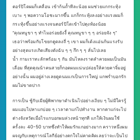
ตอร์ปิโดผมก็เคลื่อน เข้าก้นถ้ำทีละน้อย ผมช่วยแกกระทุ้ง
เบาะ ๆ พอความโอชะมากขึ้น แกก็กระทุ้งลงอย่างแรงผมก็
กระทุ้งขึ้นอย่างแรงจนตอร์ปิโดเข้าไปตุงท้องน้อย
“คุณหนูขา ๆ ทำไมอร่อยยังงี้ คุณหนูขา ๆ ๆ อร่อยจัง ๆ”
เธอว่าพร้อมกับโขยกตูดลงถี่ ๆ เขา ผมก็เด้งแอ่นก้นแรงรับ
อย่างสุดแรงเกิดเสียงดังฉับ ๆ ๆ กึก ๆ ๆ ลั่นไปเลย
น้ำ กามเราทะลักพร้อม ๆ กัน มันไหลงราดลำควยผมเป็นมัน
เลื่อม ที่สุดคุณน้าคนสวยก็กอดผมแน่นปล่อยให้ควยคาจิ๋มอยู่
อย่างนั้น ผมอยู่ล่างเลยดูดนมแกเป็นการใหญ่ แกพร่ำบอกรัก
ผมไม่ขาดปาก
การเป็น ชู้กับเมียผู้พิพากษาดำเนินไปอย่างเงียบ ๆ ไม่มีใครรู้
ผมแอบไปหาแกบ่อย ๆ เวลาตาแก่ไปทำงาน หากตาแก่จะไป
ต่างจังหวัดเมื่อไรแกบอกผมล่วงหน้าทุกที แกให้เงินผมใช้
ครั้งละ 40-50 บาทซึ่งทำให้ผมรักแกอย่างมาก คราวหนึ่งผม
ผจญกับเหตุการณ์โลกีย์อย่างตกใจไม่คาดคิดเลยว่าจะเป็นไป