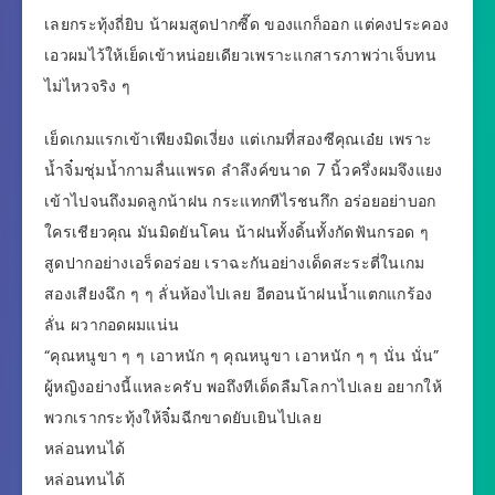
เลยกระทุ้งถี่ยิบ น้าผมสูดปากซี๊ด ของแกก็ออก แต่คงประคอง
เอวผมไว้ให้เย็ดเข้าหน่อยเดียวเพราะแกสารภาพว่าเจ็บทน
ไม่ไหวจริง ๆ
เย็ดเกมแรกเข้าเพียงมิดเงี่ยง แต่เกมที่สองซีคุณเอ๋ย เพราะ
น้ำจิ๋มชุ่มน้ำกามลื่นแพรด ลำลึงค์ขนาด 7 นิ้วครึ่งผมจึงแยง
เข้าไปจนถึงมดลูกน้าฝน กระแทกทีไรชนกึก อร่อยอย่าบอก
ใครเชียวคุณ มันมิดยันโคน น้าฝนทั้งดิ้นทั้งกัดฟันกรอด ๆ
สูดปากอย่างเอร็ดอร่อย เราฉะกันอย่างเด็ดสะระตี่ในเกม
สองเสียงฉึก ๆ ๆ ลั่นห้องไปเลย อีตอนน้าฝนน้ำแตกแกร้อง
ลั่น ผวากอดผมแน่น
“คุณหนูขา ๆ ๆ เอาหนัก ๆ คุณหนูขา เอาหนัก ๆ ๆ นั่น นั่น”
ผู้หญิงอย่างนี้แหละครับ พอถึงทีเด็ดลืมโลกาไปเลย อยากให้
พวกเรากระทุ้งให้จิ๋มฉีกขาดยับเยินไปเลย
หล่อนทนได้
หล่อนทนได้