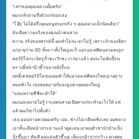
“เท่าของคุณหลวงมั้ยครับ”
ผมแกล้งถามถึงผัวแก่ของเธอ
“โอ๊ย ไม่ได้ครึ่งคุณหนูหรอกจริง ๆ คุณหลวงเล็กนิดเดียว”
นั่นคือความจริงของคุณน้าคนสวย
ความ จริงของพรรค์นี้ ผมทำไมจะเดาไม่รู้ เพราะถ้าของอีตา
แก่อายุร่วม 60 ทั้งยาวทั้งใหญ่ละก็ แม่รองเทพีคนสวยคงถูก
ตอร์ปิโดระเบิดรูถ้ำชะเวิกชะวากมาแล้ว คงจะไม่คับปี๋จน
ครางอี๋หน้านิ่วคิ้วขมวดยังงี้แน่
ฤทธิ์เดชตอร์ปิโดของผมทำให้แม่รองเทพีหลงใหลเอาอย่าง
หมดหัวใจ เธอหมดอายก้มลงจูบควยผมยกใหญ่
“นอนหงายซีพี่จะทำให้”
ผมนอนหงายไม่รู้ว่าแม่คนสวยเมียตาแก่จะทำอะไรให้ แต่
แล้วผมก็ชาไปทั้งตัว
เธอ อมปลายควยผมครับ เออ…ช่างไม่เกลียดชังเลย อมพลาง
เอาลิ้นเลียหน้าประธานแล้วดูดเล่นเอาผมตัวชาบักบ้าแข็ง
ปั๋งขึ้นมา ทันที ผมแอ่นตัวขึ้นดู เห็นแกอ้าปากกว้าง ควยผม