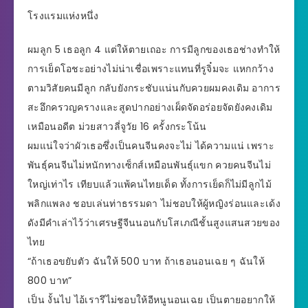
โรงแรมแห่งหนึ่ง
ผมลูก 5 เธอลูก 4 แต่ให้ตายเถอะ การมีลูกของเธอช่างทำให้
การเย็ดโอชะอย่างไม่น่าเชื่อเพราะแทนที่รูจิ๋มจะ แหกกว้าง
ตามวิสัยคนมีลูก กลับยังกระชับแน่นกับควยผมคงเดิม อาการ
สะอึกครวญครางและสูดปากอย่างเผ็ดจัดอร่อยจัดยังคงเดิม
เหมือนอดีต ม่วยสาวลี่จูวัย 16 ครั้งกระโน้น
ผมแน่ใจว่าผัวเธอซึ่งเป็นคนจีนคงจะไม่ ได้ความแน่ เพราะ
พันธุ์คนจีนไม่หนักทางเซ็กส์เหมือนพันธุ์แขก ควยคนจีนไม่
ใหญ่เท่าไร เทียบแล้วแพ้คนไทยเด็ด ทั้งการเย็ดก็ไม่มีลูกไม้
พลิกแพลง ชอบเล่นท่าธรรมดา ไม่ชอบให้ผู้หญิงร่อนและเด้ง
ดังมีคำเล่าไว้ว่าเศรษฐีจีนนอนกับโสเภณีชั้นสูงแสนสวยของ
ไทย
“ถ้าเธอขยับตัว ฉันให้ 500 บาท ถ้าเธอนอนเฉย ๆ ฉันให้
800 บาท”
เป็น งั้นไป ไอ้เรารึไม่ชอบให้อีหนูนอนเฉย เป็นตายอยากให้