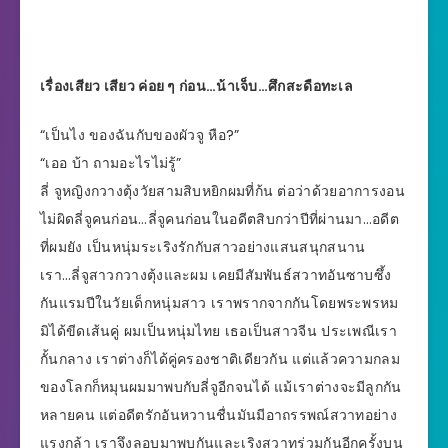
เรื่องเสียว เสียว ค่อย ๆ ก่อน…น้าเจ็บ…ศึกสะดือทะเล
“เป็นไง ของฉันกับของผัวจู หือ?”
“เออ บ้า ถามอะไรไม่รู้”
ลี่ จูหญิงกวางตุ้งวัยสามสิบหยิกผมที่ก้น ต่อว่าด้วยอาการงอน
ไม่ผิดลี่จูคนก่อน…ลี่จูคนก่อนในอดีตสิบกว่าปีที่ผ่านมา…อดีต
ที่ผมยัง เป็นหนุ่มระเริงรักกับสาวอย่างแสนสนุกสนาน
เรา…ลี่จูสาวกวางตุ้งและผม เคยมีสัมพันธ์สวาทอันซาบซึ้ง
กันแรมปีในวัยเด็กหนุ่มสาว เราพรากจากกันโดยพระพรหม
มิได้ขีดเส้นคู่ ผมเป็นหนุ่มไทย เธอเป็นสาวจีน ประเพณีเรา
กั้นกลาง เราต่างก็ได้คู่ครองชาติเดียวกัน แต่แล้วความกลม
ของโลกก็หมุนผมมาพบกับลี่จูอีกจนได้ แม้เราต่างจะมีลูกกัน
หลายคน แต่อดีตรักอันหวานชื่นมันมีอาถรรพณ์สวาทอย่าง
แรงกล้า เราจึงลอบมาพบกันและเริงสวาทร่วมกันอีกครั้งบน