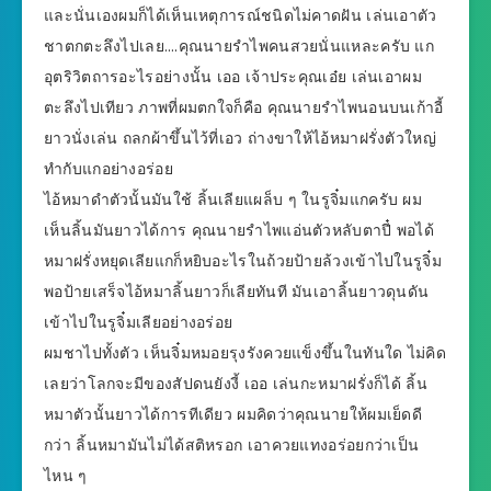
และนั่นเองผมก็ได้เห็นเหตุการณ์ชนิดไม่คาดฝัน เล่นเอาตัว
ชาตกตะลึงไปเลย….คุณนายรำไพคนสวยนั่นแหละครับ แก
อุตริวิตถารอะไรอย่างนั้น เออ เจ้าประคุณเอ๋ย เล่นเอาผม
ตะลึงไปเทียว ภาพที่ผมตกใจก็คือ คุณนายรำไพนอนบนเก้าอี้
ยาวนั่งเล่น ถลกผ้าขึ้นไว้ที่เอว ถ่างขาให้ไอ้หมาฝรั่งตัวใหญ่
ทำกับแกอย่างอร่อย
ไอ้หมาดำตัวนั้นมันใช้ ลิ้นเลียแผล็บ ๆ ในรูจิ๋มแกครับ ผม
เห็นลิ้นมันยาวได้การ คุณนายรำไพแอ่นตัวหลับตาปี๋ พอได้
หมาฝรั่งหยุดเลียแกก็หยิบอะไรในถ้วยป้ายล้วงเข้าไปในรูจิ๋ม
พอป้ายเสร็จไอ้หมาลิ้นยาวก็เลียทันที มันเอาลิ้นยาวดุนดัน
เข้าไปในรูจิ๋มเลียอย่างอร่อย
ผมชาไปทั้งตัว เห็นจิ๋มหมอยรุงรังควยแข็งขึ้นในทันใด ไม่คิด
เลยว่าโลกจะมีของสัปดนยังงี้ เออ เล่นกะหมาฝรั่งก็ได้ ลิ้น
หมาตัวนั้นยาวได้การทีเดียว ผมคิดว่าคุณนายให้ผมเย็ดดี
กว่า ลิ้นหมามันไม่ได้สติหรอก เอาควยแทงอร่อยกว่าเป็น
ไหน ๆ