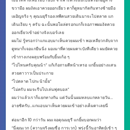
เยี่ยวที่ทางเลี้ยวมีบ้านบัง จำเพาะตรงนั้นเป็นตรอกอยู่ทาง
ขวามือ ผมงัดเอาควยออกเยี่ยว ตาก็ดูหมากัดกันทางซ้ายมือ
เผอิญจริง ๆ คุณมยุรีรองเทพีคนสวยเดินมาจะไปตลาด แก
เดินเงียบ ๆ ครับ ฉะนั้นพอโผล่ตรอกแกก็เจอภาพผมงัดควย
ออกเยี่ยวเข้าอย่างจังเบอร์เลย
ผมไม่ รู้หรอกว่าแกแอบมาเห็นควยผมเข้า พอเหลียวกลับจาก
ดูหมาก็เจอแกยืนนิ่ง มองมาที่ควยผมตาเป๋งทีเดียว ผมยัดควย
เข้ากางเกงผลุบพร้อมกับยิ้มเก้อ ๆ
“ไปไหนครับคุณน้า” แก้เก้อถามตีหน้าเหรอ แกยิ้มอย่างแสน
สวยตาวาวเป็นประกาย
“ไปตลาด ไปกะน้ามั้ย”
“ไม่ครับ ผมจะรีบไปเล่นฟุตบอล”
ผมว่าแล้วเราก็แยกทางกัน แต่วันนั้นผมหลบแกหลายวัน…
อายซิครับ…แกแอบมาเห็นควยผมเข้าอย่างเต็มตาเลยนี่
ต่อมาอีก 10 กว่าวัน ผมเจอคุณมยุรี แกยิ้มบอกผมว่า
“นี่คุณเวก (ความจริงผมชื่อ การเวก) พรุ่งนี้วันอาทิตย์เช้า ๆ