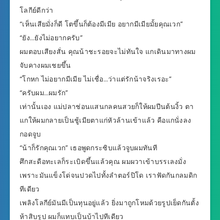
โลกีย์ดีกว่า
“เห็นเสียมั่งก็ดี โตขึ้นก็ต้องมีเมีย อยากมีเมียมั้ยคุณเวก”
“ยัง…ยังไม่อยากครับ”
ผมตอบเสียงสั่น คุณน้าชะรอยจะไม่ทันใจ แกเดินมาทางผม
จับคางผมเชยขึ้น
“โกหก ไม่อยากมีเมีย ไม่เชื่อ…ว่าแต่รักน้าจริงเรอะ”
“ครับผม…ผมรัก”
เท่านั้นเอง แม่ปลาช่อนแสนกลคนสวยก็ให้ผมปีนต้นงิ้ว ตา
แกให้ผมกลายเป็นชู้เมียตาแก่หัวล้านเข้าแล้ว คือแกนั่งลง
กอดจูบ
“น้าก็รักคุณเวก” เธอพูดกระซิบแล้วจูบผมทันที
ศึกสะดือทะเลก็ระเบิดขึ้นแล้วคุณ ผมผวาเข้าบรรเลงมั่ง
เพราะมันแข็งโด่จนปวดไปทั้งลำตอร์ปิโด เราฟัดกันกลมดิก
ทีเดียว
เพลิงโลกีย์มันมีเป็นทุนอยู่แล้ว ยิ่งมาถูกโหมด้วยรูปเย็ดกันตั้ง
ห้าสิบรูป ผมก็แทบเป็นบ้าไปทีเดียว