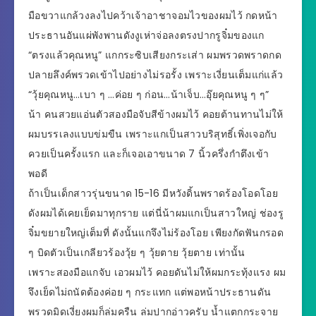
มือขวาแกล้วงลงไปคว้าเจ้าอาชาจอมไวของผมไว้ กดหน้า
ประธานอันแผ่พังพานดังงูเห่าจ่อลงตรงปากรูจิ๋มของแก
“ตรงแล้วคุณหนู” แกกระซิบเสียงกระเส่า ผมพรวดพราดกด
ปลายลึงค์พรวดเข้าไปอย่างไม่รอรั้ง เพราะเงี่ยนเต็มแก่แล้ว
“วุ้ยคุณหนู…เบา ๆ …ค่อย ๆ ก่อน…น้าเจ็บ…อุ๊ยคุณหนู ๆ ๆ”
น้า คนสวยแอ่นตัวสองมือจับสีข้างผมไว้ คอยต้านทานไม่ให้
ผมบรรเลงแบบข่มขืน เพราะแกเป็นสาวบริสุทธิ์เพิ่งเจอกับ
ควยเป็นครั้งแรก และก็เจอเอาขนาด 7 นิ้วครึ่งกำตึงเข้า
พอดี
ถ้าเป็นเด็กสาวรุ่นขนาด 15-16 มีหวังดิ้นพราดร้องโอดโอย
ดังผมได้เคยเย็ดมาทุกราย แต่นี่น้าผมแกเป็นสาวใหญ่ ช่องรู
จิ๋มขยายใหญ่เต็มที่ ดังนั้นแกจึงไม่ร้องโอย เพียงกัดฟันกรอด
ๆ บิดตัวเป็นเกลียวร้องวุ้ย ๆ วุ้ยตาย วุ้ยตาย เท่านั้น
เพราะสองมือแกจับ เอวผมไว้ คอยดันไม่ให้ผมกระทุ้งแรง ผม
จึงเย็ดไม่ถนัดต้องค่อย ๆ กระแทก แต่พอหน้าประธานดัน
พรวดมิดเงี่ยงผมก็ล่มครืน ล่มปากอ่าวครับ น้ำแตกกระจาย