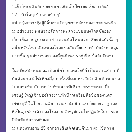
“แล้วก็ของฉันกับของอาเฮงเตี่ยเด็กใครจะเล็กกว่ากัน”
“เอ้า บ้าใหญ่ บ้า ถามบ้า ๆ”
แม่ หญิงกวางตุ้งผู้มีจิ๋มอวบใหญ่ขาวอล่องฉ่องว่าพลางหยิก
ผมอย่างแรง ผมหัวร่อจัดการทะลวงแบบแทงไกลชักออก
เกือบพ้นปากรูกระเด้าพรวดจนยันโคนควย เสียงมันดังฉึก ๆ
สนั่นหวั่นไหว เตียงของโรงแรมลั่นเอี๊ยด ๆ เข้ากับจังหวะสูด
ปากซี๊ด ๆ อย่างอร่อยของลี่จูอดีตคนรักคู่เย็ดเมื่อสิบปีก่อน
ในอดีตสมัยหนุ่ม ผมเป็นเสือร้ายแห่งโลกีย์ เป็นพรานสวาทที่
บันลือนาม มิใช่เพียงลี่จูเท่านั้นที่ผมแทงเสียจิ๋มฉีกเดินขาถ่าง
ไปหลายวัน นับแทบไม่ถ้วนสาวทีเดียว เพราะพ่อผมเป็น
เศรษฐีใหญ่เจ้าของโรงงานทำข้าวเกรียบลือชื่อของนคร
เพชรบุรี ในโรงงานมีสาวรุ่น ๆ นับสิบ และก็อย่างว่า ฐานะ
ที่เป็นลูกชายเจ้าของโรงงาน อีหนูมักจะไม่ปฏิเสธในการจะ
มีสัมพันธ์สวาทกับผม
ผมแต่งงานอายุ 25 จากอายุสิบเจ็ดเป็นต้นมา ผมใช้ความ