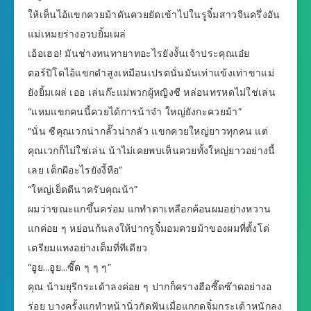
ให้เห็นไอ้แขกควยม้าดันควยยัดเข้าไปในรูจิ๋มสาวจีนครึ่งอัน
แม่เหมยร่างอวบยิ้มเผล่
เอ้อเฮอ! มันช่างทนทายาทอะไรยังงั้นเจ้าประคุณเอ๋ย
ตอร์ปิโดไอ้แขกดำสูงเหมือนเปรตนั่นมันเท่าแข้งเท่าขาแม่
ยังยิ้มเผล่ เออ เล่นก๊ะแม่พวกผู้หญิงซี หล่อนทรหดไม่ใช่เล่น
“แหมแขกคนนี้ควยได้การน้าจ๋า ใหญ่ยังกะควยม้า”
“นั่น ซีคุณเวกน่ากลั๊วน่ากลัว แขกควยใหญ่ยาวทุกคน แต่
คุณเวกก็ไม่ใช่เล่น น้าไม่เคยพบเห็นควยทั้งใหญ่ยาวอย่างนี้
เลย เด็กผีอะไรยังงี้หือ”
“ใหญ่เย็ดดีนาครับคุณน้า”
ผมว่าขณะแกขึ้นคร่อม แกทำตาเหลือกค้อนผมอย่างหวาน
แกค่อย ๆ หย่อนก้นลงให้ปากรูจิ๋มอมควยม้าของผมที่ตั้งโด่
เตรียมแทงอย่างเต็มที่ทีเดียว
“อูย…อูย…ซี๊ด ๆ ๆ ๆ”
คุณ น้ามยุรีกระเด้าลงค่อย ๆ ปากก็ครางฮือซี๊ดซ๊าดอย่างอ
ร่อย บางครั้งแกทำหน้านิ่วกัดฟันเมื่อแกกดจิ๋มกระเด้าหนักลง