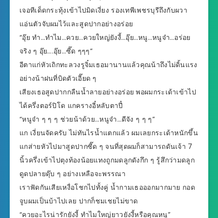
เจอทีเด็ดกระทุ้งเข้าไปมิดเงี่ยง รองเทพีเพชรบุรีถึงกับผวา
แอ่นตัวจับผมไว้และสูดปากอย่างอร่อย
“อุ๊ย ทำ…ทำไม…ควย…ควยใหญ่ยังงี้…อุ๊ย…หนู…หนูจ๋า…อร่อย
จริง ๆ อุ๊ย….อุ๊ย…ซี๊ด ๆๆๆ”
อีตาแก่หัวเถิกทะลวงรูจิ๋มเธอมานานแล้วคุณน้าถึงไม่ดิ้นแรง
อย่างน้าฝนที่บิดตัวเอี๊ยด ๆ
เสียงเธอสูดปากกลืนน้ำลายอย่างอร่อย พอผมกระเด้าเข้าไป
ได้ครึ่งตอร์ปิโด แกครางอี๋หลับตาปี๋
“หนูจ๋า ๆ ๆ ๆ ช่วยน้าด้วย…หนูจ๋า…ดีจัง ๆ ๆ ๆ”
แก เงี่ยนจัดครับ ไม่ทันไรน้ำแตกแล้ว ผมเลยกระเด้าหนักขึ้น
แกส่ายหัวไปมาสูดปากซี๊ด ๆ จนที่สุดผมก็สามารถดันเจ้า 7
นิ้วครึ่งเข้าไปตุงท้องน้อยแทงถูกมดลูกดังกึก ๆ รู้สึกว่ามดลูก
ดูดปลายดุ๊บ ๆ อย่างเหลือจะพรรณา
เราฟัดกันเสียเหงื่อโชกไปทั้งคู่ น้ำกามเธอออกมากมาย กอด
จูบผมเป็นบ้าไปเลย ปากก็ชมเชยไม่ขาด
“ควยอะไรน่ารักยังงี้ ทำไมใหญ่ยาวยังงี้หรือคุณหนู”