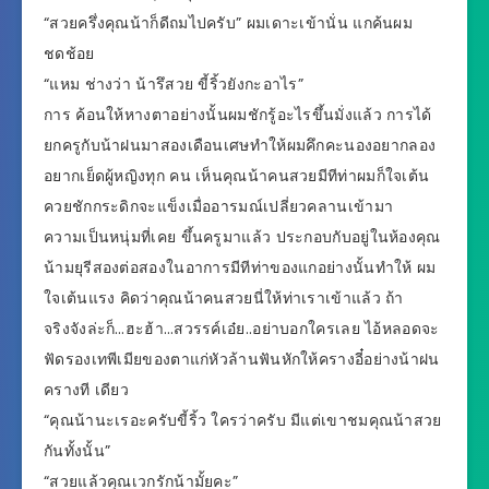
“สวยครึ่งคุณน้าก็ดีถมไปครับ” ผมเดาะเข้านั่น แกค้นผม
ชดช้อย
“แหม ช่างว่า น้ารึสวย ขี้ริ้วยังกะอาไร”
การ ค้อนให้หางตาอย่างนั้นผมชักรู้อะไรขึ้นมั่งแล้ว การได้
ยกครูกับน้าฝนมาสองเดือนเศษทำให้ผมคึกคะนองอยากลอง
อยากเย็ดผู้หญิงทุก คน เห็นคุณน้าคนสวยมีทีท่าผมก็ใจเต้น
ควยชักกระดิกจะแข็งเมื่ออารมณ์เปลี่ยวคลานเข้ามา
ความเป็นหนุ่มที่เคย ขึ้นครูมาแล้ว ประกอบกับอยู่ในห้องคุณ
น้ามยุรีสองต่อสองในอาการมีทีท่าของแกอย่างนั้นทำให้ ผม
ใจเต้นแรง คิดว่าคุณน้าคนสวยนี่ให้ท่าเราเข้าแล้ว ถ้า
จริงจังล่ะก็…ฮะฮ้า…สวรรค์เอ๋ย..อย่าบอกใครเลย ไอ้หลอดจะ
ฟัดรองเทพีเมียของตาแก่หัวล้านฟันหักให้ครางอี๋อย่างน้าฝน
ครางที เดียว
“คุณน้านะเรอะครับขี้ริ้ว ใครว่าครับ มีแต่เขาชมคุณน้าสวย
กันทั้งนั้น”
“สวยแล้วคุณเวกรักน้ามั้ยคะ”