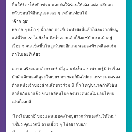
ดิ้นให้ร้องให้หยิกข่วน และกัดให้ร่อนให้เด้ง แต่อาเฮียแก
กลับชอบให้อีหนูนอนเฉย ๆ เหมือนท่อนไม้
“ค๊าก ถุย”
พอ ยิก ๆ แย็ก ๆ น้ำออก อาเฮียจะทำดังนี้แล้วก็ผละจากอีหนู
แต่พี่ไทยเราไม่ยังงั้น ถึงน้ำออกแล้วก็ยังแช่บักกระเด้าอยู่
เรื่อย ๆ จนแข็งขึ้นในรูเล่นซะอีกเกม พอมองฟ้าเหลืองแจ่ม
ตาไปเลยทีเดียว
ความ จริงผมแกล้งกระเซ้าลี่จูเล่นยังงั้นเอง เพราะรู้ดีว่าเรื่อง
บักผัวเจ๊กของลี่จูจะใหญ่ยาวกว่าผมก็ผิดไปละ เพราะผมครอง
ตำแหน่งเจ้าของส่วนสัดยาวร่วม 8 นิ้ว ใหญ่ขนาดกำตึงอัน
ล่ำลือกันมาแล้ว ขนาดอีหนูในซ่องบางคนยังไม่ยอมให้ผม
เล่นก็เคยมี
“ไหงไม่บอกฮึ ของแฟนเธอคงใหญ่ยาวกว่าของฉันใช่ไหม”
“เซี้ยว คุณเวกนี่ ถามเฮี้ยว ๆ ไม่อยากบอก”