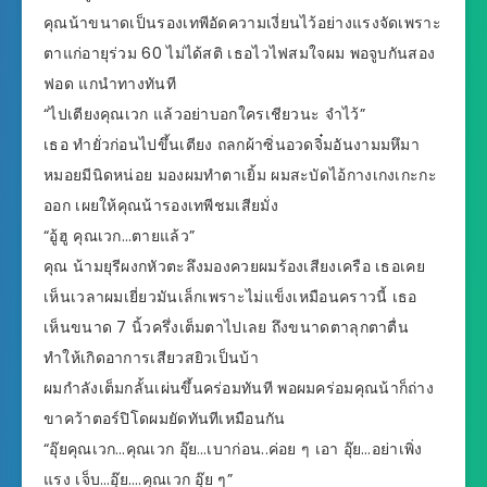
คุณน้าขนาดเป็นรองเทพีอัดความเงี่ยนไว้อย่างแรงจัดเพราะ
ตาแก่อายุร่วม 60 ไม่ได้สติ เธอไวไฟสมใจผม พอจูบกันสอง
ฟอด แกนำทางทันที
“ไปเตียงคุณเวก แล้วอย่าบอกใครเชียวนะ จำไว้”
เธอ ทำยั่วก่อนไปขึ้นเตียง ถลกผ้าซิ่นอวดจิ๋มอันงามมหึมา
หมอยมีนิดหน่อย มองผมทำตาเยิ้ม ผมสะบัดไอ้กางเกงเกะกะ
ออก เผยให้คุณน้ารองเทพีชมเสียมั่ง
“อู้ฮู คุณเวก…ตายแล้ว”
คุณ น้ามยุรีผงกหัวตะลึงมองควยผมร้องเสียงเครือ เธอเคย
เห็นเวลาผมเยี่ยวมันเล็กเพราะไม่แข็งเหมือนคราวนี้ เธอ
เห็นขนาด 7 นิ้วครึ่งเต็มตาไปเลย ถึงขนาดตาลุกตาตื่น
ทำให้เกิดอาการเสียวสยิวเป็นบ้า
ผมกำลังเต็มกลั้นเผ่นขึ้นคร่อมทันที พอผมคร่อมคุณน้าก็ถ่าง
ขาคว้าตอร์ปิโดผมยัดทันทีเหมือนกัน
“อุ๊ยคุณเวก…คุณเวก อุ๊ย…เบาก่อน..ค่อย ๆ เอา อุ๊ย…อย่าเพิ่ง
แรง เจ็บ…อุ๊ย….คุณเวก อุ๊ย ๆ”