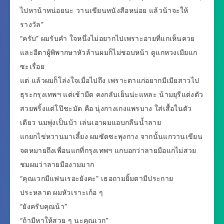
ไปหาน้าหน่อยนะ วานเขียนหนังสือหน่อย แล้วน้าจะให้
รางวัล”
“ครับ” ผมรับคำ ใจหนึ่งไม่อยากไปเพราะอายที่แกเห็นควย
และอีตาผู้พิพากษาหัวล้านผมก็ไม่ชอบหน้า ดูแกหวงเมียแก
ซะเรื่อย
แต่ แล้วผมก็โล่งใจเมื่อไปถึง เพราะตาแก่อยากมีเมียสาวไป
ธุระกรุงเทพฯ แต่เช้ามืด คงกลับเย็นน่ะแหละ น้ามยุรีแต่งตัว
สวยพริ้งแต่โป๊ชะมัด คือ นุ่งกางเกงแพรบาง ใส่เสื้อในตัว
เดียว นมพุ่งเป็นบ้า เล่นเอาผมแอบกลืนน้ำลาย
แกยกไข่หวานมาเลี้ยง ผมซัดซะพุงกาง จากนั้นแกวานเขียน
จดหมายถึงเพื่อนแกที่กรุงเทพฯ แกบอกว่าลายมือแกไม่สวย
ชมผมว่าลายมืองามมาก
“คุณเวกมีแฟนเรอะยังคะ” เธอถามยิ้มตามีประกาย
ประหลาด ผมหัวเราะเก้อ ๆ
“ยังครับคุณน้า”
“ถ้ามีหาให้สวย ๆ นะคุณเวก”