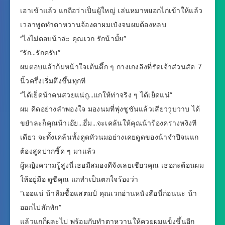
เอาเข้าแล้ว แกถือว่าเป็นผู้ใหญ่ เล่นหมาหยอกไก่เข้าให้แล้ว
เวลาพูดทำตาหวานจ้องตาผมเป๋งจนผมต้องหลบ
“ไงไม่ตอบน้าล่ะ คุณเวก รักน้ามั้ย”
“รัก…รักครับ”
ผมตอบแล้วก้มหน้าใจเต้นตึ้ก ๆ กางเกงลิงที่รัดเจ้าส่วนสัด 7
นิ้วครึ่งเริ่มตึงขึ้นทุกที
“ได้เย็ดน้าคนสวยแน่กู…แกให้ท่าจริง ๆ ได้เย็ดแน่”
ผม คิดอย่างลำพองใจ มองนมที่พุ่งชูชันแล้วเสียววูบวาบ ได้
ขยำละก็คุณน้าเอ๊ย…ฮึ่ม…จะเคล้นให้คุณน้าร้องครางหงิงที
เดียว จะทั้งเคล้นทั้งดูดหัวนมอย่างเคยดูดของน้าจำปีจนแก
ต้องสูดปากซี๊ด ๆ มาแล้ว
ผู้หญิงความรู้สูงนี่เธอมีสมองดีจังเลยเชียวคุณ เธอกะต้อนผม
ให้อยู่มือ ดูซีคุณ แกทำเป็นตกใจร้องว่า
“เออแน่ น้าลืมซื้อแสตมป์ คุณเวกอ่านหนังสือนี่ก่อนนะ น้า
ออกไปสักพัก”
แล้วแกก็ผละไป พร้อมกับทำตาหวานให้ควยผมแข็งขึ้นอีก