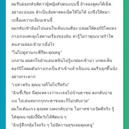
ผมรีบย่องกลับคิดว่าผู้หญิงสัปดนแบบนี้ ถ้าลองดูคงได้เย็ด
อย่างแน่นอน ผัวเป็นอัมพาตคงเย็ดให้ไม่ได้ แกจึงให้หมา
เปลื้องความเงี่ยนเช่นนี้
ผมกลับเข้าห้องไปนอนใจเต้นบนเตียง ปล่อยให้ตอร์ปิโดแทง
กางเกงแพรตุงโด่ตามเรื่องของมัน หารู้ไม่ว่าคุณนายรำไพ
คนสวยย่องเข้ามาเมื่อไร
“ไม่ไปดูสวนกะพี่รึคะคุณหนู”
แกถาม ผมตกใจมัวนอนเพลินไม่รู้แกย่องเข้ามา แกคงเห็น
ตอร์ปิโดผมดันกางเกงเป็นลำเข้าแล้วเป็นแน่ ผมรีบลุกขึ้นนั่ง
อย่างกระดาก
“เปล่าครับ คุณนายก็ไม่ไปรึครับ”
“ฉันขี้เกียจ นี่คุณหลวงว่าจะเลยไปบ้านตาชม คงกลับบ่าย
แน่ ไปเล่นหมากรุกกะตาชมละก็ไม่กลับง่าย”
ผมใจเต้นแรง คุณหลวงคงกลับบ่าย โอกาสช่างเปิดดีจริง รู้
ไต๋คุณนายยังงี้มีหวังได้ฟัดแน่ ๆ
“ฉันรู้สึกกลุ้มใจจริง ๆ ไม่มีความสุขเลยคุณหนู”