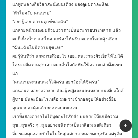
แกพูดพลางถือวิสาสะนั่งบนเตียง มองดูผมตาละห้อย
“ทำไมครับ คุณนาย”
“อย่ารู้เลย ความทุกข์ของฉัน”
แกส่ายหน้ามองผมด้วยแววตาเป็นประกายประหลาด แล้ว
ผมก็เห็นน้ำตาแกไหล แกร้องไห้ครับ ผมตกใจสะดุ้งเฮือก
“ฉัน…ฉันไม่มีความสุขเลย”
ผมรู้ทันทีว่า แกหมายถึงอะไร เออ…คนเราลงผัวเย็ดให้ไม่ได้
ใครจะมีความสุขเล่า ผมกลั้นใจกัดฟันใช้ความกล้าดึงแขน
แก
“คุณนายจะนอนลงก็ได้ครับ อย่าร้องไห้ซิครับ”
แกนอนล งอย่างว่าง่าย อ๋อ…ผู้หญิงลงนอนหงายบนเตียงใกล้
ผู้ชาย มันจะมีอะไรเหลือ ผมผวาเข้ากอดจูบให้อย่างถี่ยิบ
คุณนายสะดุ้งแล้วกอดตอบผมแน่น
เราทั้งสองต่างก็ไม่ได้พูดอะไรสักคำ ผมช่วยให้แกมีความ
สุข…สุขจริง ๆ…สุขอย่างชนิดตัวเป็นเกลียวเลยทีเดียว
จิ๋ม ของคุณนายรำไพไม่ใหญ่แต่ยาว หมอยดกรุงรัง แต่รูจิ๋ม