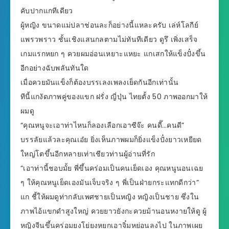
คับปากแกทีเดียว
ผู้หญิง ขนาดแม่ปลาช่อนละก็อย่างนี้แหละครับ เล่ห์โลกีย์
แพรวพราว ชั้นเชิงแสนกลตามไม่ทันทีเดียว ดูรึ เพิ่งเสร็จ
เกมแรกหยก ๆ ควยผมอ่อนเหยาะแหยะ แกเสกให้แข็งปั๋งขึ้น
อีกอย่างฉับพลันทันใด
เมื่อควยมันแข็งก็ต้องบรรเลงเพลงเย็ดกันอีกเท่านั้น
ทีนี้แกงัดภาพคู่ของแขก ฝรั่ง ญี่ปุ่น ไทยตั้ง 50 ภาพออกมาให้
ผมดู
“คุณหนูจะเอาท่าไหนก็ลองเลือกเอาซีจ๊ะ คนดี๊…คนดี”
บรรลัยแล้วละคุณเอ๋ย ยิ่งเห็นภาพผมก็ยิ่งแข็งปั๋งยาวเหยียด
ใหญ่โตขึ้นอีกหลายเท่าเชียวท่านผู้อ่านที่รัก
“เอาท่านี้ชอบมั้ย พี่ขึ้นคร่อมเป็นคนเย็ดเอง คุณหนูนอนเฉย
ๆ ให้คุณหนูเย็ดเองมันเจ็บจริง ๆ พี่เป็นฝ่ายกระแทกดีกว่า”
แก ชี้ให้ผมดูท่ากลับเพศชายเป็นหญิง หญิงเป็นชาย ซึ่งใน
ภาพไอ้แขกดำสูงใหญ่ ควยยาวยังกะควยม้านอนหงายให้ดู ผู้
หญิงจีนขึ้นคร่อมยงโย่ยงหยกเอาจิ๋มหย่อนลงไป ในภาพเผย