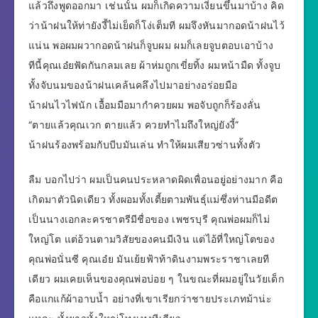
แล้วถึงพูดออกมา เช่นนั้น ผมก็เกิดความเงี่ยนขึ้นมาบ้าง คิด
ว่าน้าฝนให้ท่ายังงี้ไม่เย็ดก็โง่เต็มที ผมจึงหันมากอดน้าฝนไว้
แน่น พอผมผวากอดน้าฝนก็จูบผม ผมก็เลยจูบตอบเอาบ้าง
ทีนี้คุณเอ๋ยฟัดกันกลมเลย ผ้าห่มถูกเขี่ยทิ้ง ผมหน้ามืด ทั้งจูบ
ทั้งจับนมของน้าฝนเคล้นคลึงไปมาอย่างอร่อยมือ
น้าฝนไวไฟนัก เอื้อมมือมากำควยผม พอจับถูกก็ร้องลั่น
“ตายแล้วคุณเวก ตายแล้ว ควยทำไมถึงใหญ่ยังงี้”
น้าฝนร้องพร้อมกับบีบมันเล่น ทำให้ผมเสียวซ่านทั้งตัว
ลืม บอกไปว่า ผมเป็นคนประหลาดผิดเพื่อนอยู่อย่างมาก คือ
เกิดมาตัวนิดเดียว ทั้งผอมทั้งเตี้ยตามพันธุ์แม่ซึ่งท่านมีอดีต
เป็นนางเอกละครชาตรีมีชื่อของ เพชรบุรี คุณพ่อผมก็ไม่
ใหญ่โต แต่อ้วนตามวิสัยของคนมีเงิน แต่ไอ้ที่ใหญ่โตของ
คุณพ่อนั่นซี คุณเอ๋ย มันเย้ยฟ้าท้าดินงามพระราชาเลยที
เดียว ผมเคยเห็นของคุณพ่อบ่อย ๆ ในขณะที่ผมอยู่ในวัยเด็ก
คือแกแก้ผ้าอาบน้ำ อย่างที่เขาเรียกว่าชายประเภทม้าน่ะ