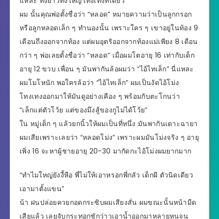
แหละ ทั้งยาวทั้งใหญ่โทงเทงทีเดียว
ผม นั้นคุณพ่อตั้งชื่อว่า “หลอด” หมายความว่าเป็นลูกกรอก
หรือลูกหลอดเล็ก ๆ ทำนองนั้น เพราะใคร ๆ เขาอยู่ในท้อง 9
เดือนถึงออกจากท้อง แต่ผมอุตริออกจากท้องแม่เพียง 8 เดือน
กว่า ๆ พ่อเลยตั้งชื่อว่า “หลอด” เมื่อผมโตอายุ 16 เท่ากับเด็ก
อายุ 12 ขวบ เพื่อน ๆ มันพากันล้อผมว่า “ไอ้ไทเล็ก” นี่แหละ
ผมโมโหนัก พอใครล้อว่า “ไอ้ไทเล็ก” ผมเป็นงัดไอ้โม่ง
โทงเทงออกมาให้มันดูอย่างเคือง ๆ พร้อมกับตะโกนว่า
“เล็กแต่ตัวโว้ย แต่ของมึงสู้ของกูไม่ได้โว้ย”
ใน หมู่เด็ก ๆ แล้วยกนิ้วให้ผมเป็นที่หนึ่ง มันพากันเดาะฉายา
ผมเสียเพราะเลยว่า “หลอดโม่ง” เพราะผมมันโม่งจริง ๆ อายุ
เพิ่ง 16 จะหาผู้ชายอายุ 20-30 มากัดกะไอ้โม่งผมยากมาก
“ทำไมใหญ่ยังงี้หือ พี่ไม่ให้เอาหรอกพี่กลัว เด็กผี ตัวนิดเดียว
เอามาตั้งแขน”
น้า ฝนปล่อยควยกอดกระซิบผมเสียงสั่น ผมขณะนั้นหน้ามืด
เสียแล้ว เลยจับกระทอกชักว่าวเอาน้ำออกมาหลายหนจน