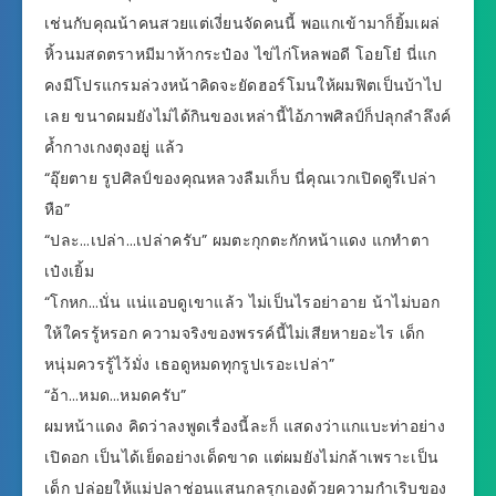
เช่นกับคุณน้าคนสวยแต่เงี่ยนจัดคนนี้ พอแกเข้ามาก็ยิ้มเผล่
หิ้วนมสดตราหมีมาห้ากระป๋อง ไข่ไก่โหลพอดี โอยโย๋ นี่แก
คงมีโปรแกรมล่วงหน้าคิดจะยัดฮอร์โมนให้ผมฟิตเป็นบ้าไป
เลย ขนาดผมยังไม่ได้กินของเหล่านี้ไอ้ภาพศิลป์ก็ปลุกลำลึงค์
ค้ำกางเกงตุงอยู่ แล้ว
“อุ๊ยตาย รูปศิลป์ของคุณหลวงลืมเก็บ นี่คุณเวกเปิดดูรึเปล่า
หือ”
“ปละ…เปล่า…เปล่าครับ” ผมตะกุกตะกักหน้าแดง แกทำตา
เป๋งเยิ้ม
“โกหก…นั่น แน่แอบดูเขาแล้ว ไม่เป็นไรอย่าอาย น้าไม่บอก
ให้ใครรู้หรอก ความจริงของพรรค์นี้ไม่เสียหายอะไร เด็ก
หนุ่มควรรู้ไว้มั่ง เธอดูหมดทุกรูปเรอะเปล่า”
“อ้า…หมด…หมดครับ”
ผมหน้าแดง คิดว่าลงพูดเรื่องนี้ละก็ แสดงว่าแกแบะท่าอย่าง
เปิดอก เป็นได้เย็ดอย่างเด็ดขาด แต่ผมยังไม่กล้าเพราะเป็น
เด็ก ปล่อยให้แม่ปลาช่อนแสนกลรุกเองด้วยความกำเริบของ