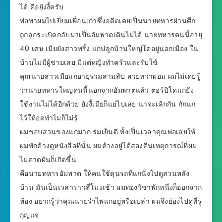
ได้ คือยังงี้ครับ
พ่อพาผมไปเยี่ยมเพื่อนเก่าซึ่งอดีตเคยเป็นนายทหารผ่านศึก
ถูกลูกระเบิดกลับมาเป็นอัมพาตเดินไม่ได้ นายทหารคนนี้อายุ
40 เศษ เมียยังสาวพริ้ง แกปลูกบ้านใหญ่โตอยู่นอกเมือง ใน
บ้านไม่มีผู้ชายเลย มีแต่หญิงทำครัวและรับใช้
คุณนายสาวเมียแกอายุร่วมสามสิบ สวยทว่าผอม ผมไม่เคยรู้
ว่านายทหารใหญ่คนนี้นอกจากอัมพาตแล้ว ตอร์ปิโดแกยัง
ใช้งานไม่ได้อีกด้วย ยังงี้เมียก็แย่ไปเลย น่าจะเลิกกัน กักแก
ไว้ให้อดทำไมก็ไม่รู้
ผมชอบสวนของแกมาก ร่มเย็นดี ทั้งเป็นเวลาคุณพ่อเลยให้
ผมพักค้างดูหนังสือที่นั่น ผมค้างอยู่ได้สองคืนเหตุการณ์ที่ผม
ไม่คาดฝันก็เกิดขึ้น
คือนายทหารอัมพาต ให้คนใช้ดุนรถที่แกนั่งไปดูสวนหลัง
บ้าน มันเป็นเวลาราวสี่โมงเช้า ผมท่องวิชาพักหนึ่งก็ออกจาก
ห้อง อยากรู้ว่าคุณนายรำไพแกอยู่หรือเปล่า ผมจึงย่องไปดูที่รู
กุญแจ