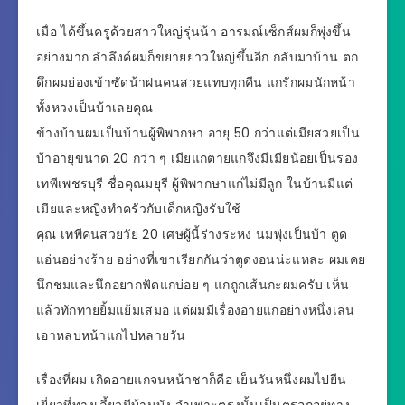
เมื่อ ได้ขึ้นครูด้วยสาวใหญ่รุ่นน้า อารมณ์เซ็กส์ผมก็พุ่งขึ้น
อย่างมาก ลำลึงค์ผมก็ขยายยาวใหญ่ขึ้นอีก กลับมาบ้าน ตก
ดึกผมย่องเข้าซัดน้าฝนคนสวยแทบทุกคืน แกรักผมนักหน้า
ทั้งหวงเป็นบ้าเลยคุณ
ข้างบ้านผมเป็นบ้านผู้พิพากษา อายุ 50 กว่าแต่เมียสวยเป็น
บ้าอายุขนาด 20 กว่า ๆ เมียแกตายแกจึงมีเมียน้อยเป็นรอง
เทพีเพชรบุรี ชื่อคุณมยุรี ผู้พิพากษาแก่ไม่มีลูก ในบ้านมีแต่
เมียและหญิงทำครัวกับเด็กหญิงรับใช้
คุณ เทพีคนสวยวัย 20 เศษผู้นี้ร่างระหง นมพุ่งเป็นบ้า ตูด
แอ่นอย่างร้าย อย่างที่เขาเรียกกันว่าตูดงอนน่ะแหละ ผมเคย
นึกชมและนึกอยากฟัดแกบ่อย ๆ แกถูกเส้นกะผมครับ เห็น
แล้วทักทายยิ้มแย้มเสมอ แต่ผมมีเรื่องอายแกอย่างหนึ่งเล่น
เอาหลบหน้าแกไปหลายวัน
เรื่องที่ผม เกิดอายแกจนหน้าชาก็คือ เย็นวันหนึ่งผมไปยืน