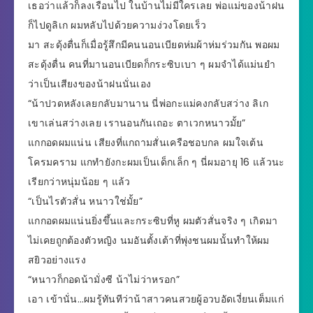
เธอว่าแล้วก็ลงเรือนไป ในบ้านไม่มีใครเลย พ่อแม่ของน้าฝน
ก็ไปดูลิเก ผมหลับไปด้วยความง่วงโดยเร็ว
มา สะดุ้งตื่นก็เมื่อรู้สึกมีคนนอนเบียดห่มผ้าห่มร่วมกัน พอผม
สะดุ้งตื่น คนที่มานอนเบียดก็กระซิบเบา ๆ ผมจำได้แม่นยำ
ว่าเป็นเสียงของน้าฝนนั่นเอง
“น้าปวดหลังเลยกลับมานาน นี่พ่อกะแม่คงกลับสว่าง ลิเก
เขาเล่นสว่างเลย เรานอนกันเถอะ ตาเวกหนาวมั้ย”
แกกอดผมแน่น เสียงที่แกถามสั่นเครือชอบกล ผมใจเต้น
โครมคราม แกทำยังกะผมเป็นเด็กเล็ก ๆ นี่ผมอายุ 16 แล้วนะ
เรียกว่าหนุ่มน้อย ๆ แล้ว
“เป็นไรตัวสั่น หนาวใช่มั้ย”
แกกอดผมแน่นยิ่งขึ้นและกระซิบที่หู ผมตัวสั่นจริง ๆ เกิดมา
ไม่เคยถูกต้องตัวหญิง นมอันตั้งเต้าที่พุ่งชนผมนั้นทำให้ผม
สยิวอย่างแรง
“หนาวก็กอดน้ามั่งซี น้าไม่ว่าหรอก”
เอา เข้านั่น…ผมรู้ทันทีว่าน้าสาวคนสวยผู้อวบอัดเงี่ยนเต็มแก่