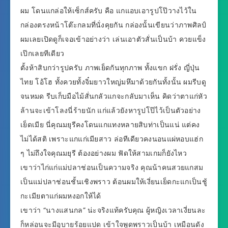
ผม โดนแกล่อให้เซ็กส์ครับ คือ แกแอบเอารูปโป๊วางไว้ใน
กล่องตรงหน้าโต๊ะกลมที่นั่งคุยกัน กล่องนั้นเขียนว่าภาพศิลป์
ผมเลยเปิดดูก็เจอเข้าอย่างว่า เล่นเอาตัวสั่นเป็นบ้า ควยแข็ง
เป๊กเลยทีเดียว
ตั้งห้าสิบกว่ารูปครับ ภาพเย็ดกันทุกภาพ ทั้งแขก ฝรั่ง ญี่ปุ่น
ไทย โอ้โฮ ทั้งควยทั้งจิ๋มยาวใหญ่มหึมาด้วยกันทั้งนั้น ผมรีบดู
จนหมด รีบเก็บมือไม้สั่นกลัวแกจะกลับมาเห็น คิดว่าตาแก่หัว
ล้านจะเข้าโลงนี่ร้ายนัก แก่แล้วยังหารูปโป๊ไว้เป็นตัวอย่าง
เย็ดเมีย นี่คุณมยุรีคงโดนแกแทงหลายสิบท่าเป็นแน่ แต่คง
ไม่ได้สติ เพราะแกแก่เมียสาว ล่อทีเดียวคงนอนแผ่หอบแฮ่ก
ๆ ไม่ถึงใจคุณมยุรี ต้องอย่างผม ฟัดให้สามเกมก็ยังไหว
เขาว่าไก่แก่แม่ปลาช่อนเป็นความจริง คุณน้าคนสวยแกสม
เป็นแม่ปลาช่อนชั้นเชิงพราว ต้อนผมให้เงี่ยนเย็ดกะแกเป็นชู้
กะเมียตาแก่ผมหงอกให้ได้
เขาว่า “นางแสนกล” น่ะจริงแท้ครับคุณ ผู้หญิงเวลาเงี่ยนละ
ก็หล่อนจะมีอุบายร้อยแปด เข้าใจพูดพราวเป็นบ้า เหมือนดัง