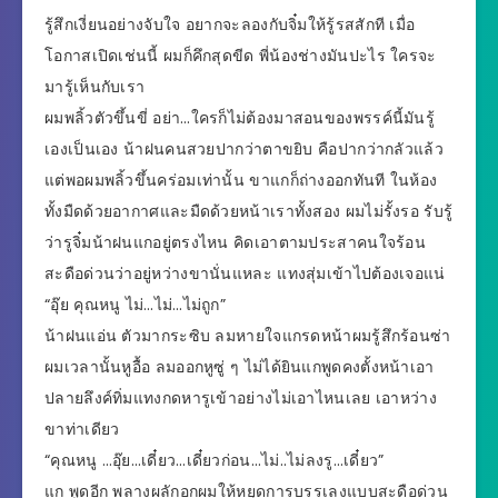
รู้สึกเงี่ยนอย่างจับใจ อยากจะลองกับจิ๋มให้รู้รสสักที เมื่อ
โอกาสเปิดเช่นนี้ ผมก็คึกสุดขีด พี่น้องช่างมันปะไร ใครจะ
มารู้เห็นกับเรา
ผมพลิ้วตัวขึ้นขี่ อย่า…ใครก็ไม่ต้องมาสอนของพรรค์นี้มันรู้
เองเป็นเอง น้าฝนคนสวยปากว่าตาขยิบ คือปากว่ากลัวแล้ว
แต่พอผมพลิ้วขึ้นคร่อมเท่านั้น ขาแกก็ถ่างออกทันที ในห้อง
ทั้งมืดด้วยอากาศและมืดด้วยหน้าเราทั้งสอง ผมไม่รั้งรอ รับรู้
ว่ารูจิ๋มน้าฝนแกอยู่ตรงไหน คิดเอาตามประสาคนใจร้อน
สะดือด่วนว่าอยู่หว่างขานั่นแหละ แทงสุ่มเข้าไปต้องเจอแน่
“อุ๊ย คุณหนู ไม่…ไม่…ไม่ถูก”
น้าฝนแอ่น ตัวมากระซิบ ลมหายใจแกรดหน้าผมรู้สึกร้อนซ่า
ผมเวลานั้นหูอื้อ ลมออกหูซู่ ๆ ไม่ได้ยินแกพูดคงตั้งหน้าเอา
ปลายลึงค์ทิ่มแทงกดหารูเข้าอย่างไม่เอาไหนเลย เอาหว่าง
ขาท่าเดียว
“คุณหนู …อุ๊ย…เดี๋ยว…เดี๋ยวก่อน…ไม่..ไม่ลงรู…เดี๋ยว”
แก พูดอีก พลางผลักอกผมให้หยุดการบรรเลงแบบสะดือด่วน