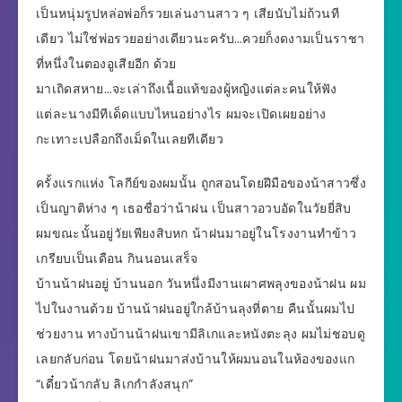
เป็นหนุ่มรูปหล่อพ่อก็รวยเล่นงานสาว ๆ เสียนับไม่ถ้วนที
เดียว ไม่ใช่พ่อรวยอย่างเดียวนะครับ…ควยก็งดงามเป็นราชา
ที่หนึ่งในตองอูเสียอีก ด้วย
มาเถิดสหาย…จะเล่าถึงเนื้อแท้ของผู้หญิงแต่ละคนให้ฟัง
แต่ละนางมีทีเด็ดแบบไหนอย่างไร ผมจะเปิดเผยอย่าง
กะเทาะเปลือกถึงเม็ดในเลยทีเดียว
ครั้งแรกแห่ง โลกีย์ของผมนั้น ถูกสอนโดยฝีมือของน้าสาวซึ่ง
เป็นญาติห่าง ๆ เธอชื่อว่าน้าฝน เป็นสาวอวบอัดในวัยยี่สิบ
ผมขณะนั้นอยู่วัยเพียงสิบหก น้าฝนมาอยู่ในโรงงานทำข้าว
เกรียบเป็นเดือน กินนอนเสร็จ
บ้านน้าฝนอยู่ บ้านนอก วันหนึ่งมีงานเผาศพลุงของน้าฝน ผม
ไปในงานด้วย บ้านน้าฝนอยู่ใกล้บ้านลุงที่ตาย คืนนั้นผมไป
ช่วยงาน ทางบ้านน้าฝนเขามีลิเกและหนังตะลุง ผมไม่ชอบดู
เลยกลับก่อน โดยน้าฝนมาส่งบ้านให้ผมนอนในห้องของแก
“เดี๋ยวน้ากลับ ลิเกกำลังสนุก”