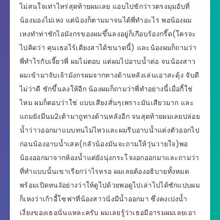
ไม่สนใจเท่าไหร่สุดท้ายผมเลย แอบไปชักว่าวตรงมุมอับที่
น้องมองไม่เหง แต่น้องก็ตามมาจนได้พี่ทำอะไร พอน้องผม
เหงทำท่าชักไอมังกรของผมขึ้นลงอยู่ก็เกือบร้องกรี๊ด(ใครจะ
ไปคิดว่า คุนเธอไร้เดียงสาได้ขนาดนี้) และน้องผมก็ถามว่า
พี่ทำไรกับเจี๊ยวพี่ ผมไม่ตอบ แต่ผมไปอาบน้ำต่อ จนน้องสาว
ผมเข้ามาจับเจ้ามังกรผมจากทางด้านหลังเล่นเอาสะดุ้ง จับดี
ไม่ว่าดี ชักขึ้นลงให้อีก น้องผมก็ถามว่าพี่ทำอย่างนี้เมื่อกี้ใช่
ไหม ผมก็ตอบว่าใช่ แบบเสียงสั่นๆเพราะมันเสียวมาก และ
แถมยังมีนม2เต้ามาถูทางด้านหลังอีก จนสุดท้ายผมเลยปล่อย
น้ำว่าวออกมาแบบทนไม่ไหวและผมรีบอาบน้ำแต่งตัวออกไป
ก่อนน้องอาบน้ำเสด(กลัวน้องมันจะถามให้วุ่นวายใจ)พอ
น้องออกมาจากห้องน้ำแต่ยังนุ่งกระโจงอกออกมาและถามว่า
ที่ทำแบบนั้นเขาเรียกว่าไรหรอ ผมเลยต้องอธิบายทั้งหมด
พร้อมเปิดหนงัอย่างว่าให้ดูไปด้วยพอดูไปเล่าไปได้ซักแปบผม
ก็เหงว่าเก้าอี้โซฟาที่น้องสาวนั่งมีน้ำออกมา ซึ่งคงเปงน้ำ
เงี่ยงของเธอนั่นแหละครับ ผมเลยรู้ว่าเธอมีอารมผมเลยเอา