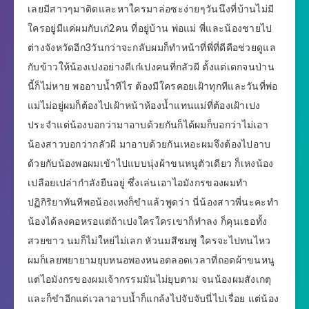
เลยมีสาวๆมาติดและหาใครมาล่อซะง่ายๆวันนึงที่บ้านไม่มี
ใครอยู่มีแค่ผมกับเก่2คน ที่อยู่บ้าน พ่อแม่ พี่และน้องชายไป
ต่างจังหวัดอีก3วันกว่าจะกลับผมก็ทำหน้าที่พี่ที่ดีคือช่วยดูแล
กับข้าวให้น้องเปงอย่างดีเก๋เปงคนที่กลัวผี ตั้งแต่เดกจนป่าน
นี้ก็ไม่หาย พออาบน้ำทีไร ต้องมีใครคอยเฝ้าทุกทีและวันที่พ่อ
แม่ไม่อยู่ผมก็ต้องไปเฝ้าหน้าห้องน้ำแทนแม่ที่ต้องเฝ้าเปง
ประจำแต่น้องบอกว่ามาอาบด้วยกันก็ได้ผมก็บอกว่าไม่เอา
น้องสาวบอกว่ากลัวผี มาอาบด้วยกันเหอะผมจึงต้องไปอาบ
ด้วยกับน้องพอผมเข้าไปแบบนุ่งผ้าขนหนูตัวเดียว ก็เหงน้อง
เปลือยเปล่ากำลังยืนอยู่ ซึ่งเล่นเอาไอมังกรของผมทำ
ปฏิกิริยาทันทีพอน้องเหงก็ขำแล้วพูดว่า นี่น้องสาวพี่นะคะทำ
น้องได้ลงคอหรอแต่ถ้าเปงใครใครเขาก็ทำลง ก็คุนเธอทั้ง
สวยขาว นมก็ไม่ใหย่ไม่เลก หัวนมสีชมพู ใครจะไปทนไหว
ผมก็เลยพยายามยุบหนอพองหนอตลอดเวลาที่ถอดผ้าขนหนู
แต่ไอมังกรของผมเจ้ากรรมมันไม่ยุบตาม จนน้องผมสังเกตุ
และก็ขำอีกแต่เวลาอาบน้ำก็แกล้งไปจับจับนี่ไปเรื่อย แต่น้อง