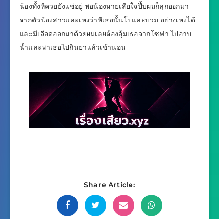
น้องทั้งที่ควยยังแช่อยู่ พอน้องหายเสียใจปึ้บผมก็ลุกออกมา
จากตัวน้องสาวและเหงว่าหีเธอนั้นโบ๋และบวม อย่างเหงได้
และมีเลือดออกมาด้วยผมเลยต้องอุ้มเธอจากโซฟา ไปอาบ
น้ำและพาเธอไปกินยาแล้วเข้านอน
Share Article: