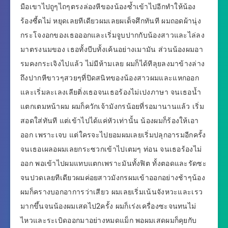
มือเขาไปถูๆไถๆตรงล่องหีของน้องซ้ำเข้าไปอีกทำให้น้อง
ร้องซี้ดไม่ หยุดเลยทีเดียวผมเลยผเด็จศึกทันที ผมถอดผ้านุ่ง
กระโจงอกของเธอออกและเริ่มจูบปากกับน้องสาวและไล่ลง
มาตรงนมของ เธอทั้งบีบทั้งเค้นอย่างเมามัน ส่วนน้องผมอา
รมคงกระเจิงไปแล้ว ไม่มีห้ามเลย ผมก็ได้ทีลุยลงมาข้างล่าง
ถึงปากหีขาวๆสวยๆที่ปิดสนิทของน้องสาวผมและแหกออก
และเริ่มละเลงเลียติ่งเธอจนเธอร้องไม่เปงภาษา จนเธอน้ำ
แตกเตมหน้าผม ผมก็ควักเจ้ามังกรน้อยที่รอมานานแล้ว เริ่ม
สอดใส่ทันที แต่เข้าไปได้แค่หัวเท่านั้น น้องผมก็ร้องให้เอา
ออก เพราะเจบ แต่ใครจะไปยอมผมเลยเริ่มปลุกอารมอีกครั้ง
จนเธอเผลอผมเลยกระซวกเข้าไปเตมๆ ท่อน จนเธอร้องไม่
ออก พอเข้าไปผมแทบแตกเพราะมันทั้งฟิต ทั้งตอดและรัดซะ
จนปวดเลยทีเดียวผมค่อยสาวมังกรผมเข้าออกอย่างช้าๆน้อง
ผมก็ครางบอกอาการว่าเสียว ผมเลยเริ่มเน้นจังหวะและเรว
มากขึ้นจนน้องผมเสดไป2ครั้ง ผมก็เร่งเครื่องซะจนทนไม่
ไหวและระเบิดออกมาอย่างหมดแม็ก พอผมเสดผมก็คุยกับ