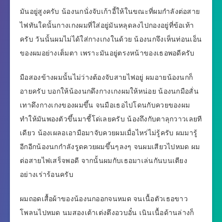
มันอยู่สูงครับ น้องนกนั่งจับเก้าอี้ให้ในขณะที่ผมกำลังต่อสาย
ไฟทันใดนั้นกางเกงผมที่ใส่อยู่มันหลุดลงไปกองอยู่ที่ข้อเท้า
ครับ วันนั้นผมไม่ได้ใส่กางเกงในด้วย น้องนกจึงเห็นท่อนเอ็น
ของผมอย่างเต็มตา เพราะมันอยู่ตรงหน้าของเธอพอดีครับ
มือสองข้างผมนั้นไม่ว่างต้องจับสายไฟอยู่ ผมอายน้องนกก็
อายครับ บอกให้น้องนกดึงกางเกงผมให้หน่อย น้องนกมือสั่น
เทาดึงกางเกงของผมขึ้น จนมือเธอไปโดนกับควยของผม
ทำให้มันพองตัวขึ้นมาชี้โด่เลยครับ น้องถึงกับตาลุกวาวเลยที
เดียว น้องเผลอเอามือมาจับควยผมเมื่อไหร่ไม่รู้ครับ ผมมารู้
อีกอีกน้องนกกำลังรูดควยผมขึ้นๆลงๆ จนผมเสียวไปหมด ผม
ต่อสายไฟเสร็จพอดี จากนั้นผมกับเธอมาเล่นกันบนเตียง
อย่างเร่าร้อนครับ
ผมถอดเสื้อผ้าของน้องนกออกจนหมด จนเนื้อตัวเธอขาว
โพลนไปหมด นมสองเต้าเต่งตึงอวบอั๋น เนินเนื้อด้านล่างก็