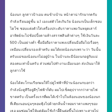
น้องนก ลูกสาวป้าเอม คนข้างบ้าน หน้าตาน่ารักมากครับ
กำลังเรียนอยู่ชั้น ม.1 เองแต่ตัวโตเกินวัย น้องนกเป็นเด็กชอบ
ไฮโซ ชอบแต่งตัวใส่เครื่องประดับราคาแพงวันหยุดเสาร์
อาทิตย์จะไปช้อปปิ้งตามห้างสรรพสินค้าต่างๆ ใช้เงินวันละ
500 เป็นอย่างต่ำ ซื้อมือถือราคาแพงเปลี่ยนมือถือไปเรื่อยๆ
เหมือนเปลี่ยนรองเท้าครับ ผมได้xxxน้องนกเพราะว่า วันนั้น
ครับแม่ของน้องนกไม่อยู่บ้าน ในบ้านจะมีน้องนกอยู่กับแม่
สองคนเท่านั้นครับ ส่วนพ่อไปทำงานเมืองนอก ส่งเงินมาให้
ลูกสาวใช้
น้องได้ตะโกนเรียกผมให้ไปดูไฟฟ้าที่บ้านน้องนกบอกว่า
กำลังนั่งดูทีวีอยู่ดีๆไฟฟ้าก็ดับ ผมไปเช็คดุปรากกว่าสายไฟ
ขาดครับ เป็นครั้งแรกที่ผมได้เข้าไปในห้องนอนของน้องนก
ที่เตียงนอนนุ่มๆหอมฟุ้งไปด้วยกลิ่นน้ำหอมราคาแพงๆของ
เธอ ผมซ่อมไฟให้แต่ต้องใช้เก้าอี้ยืนต่อขึ้นไปเพราะสายไป