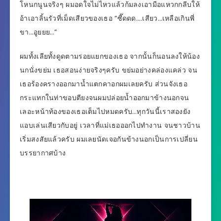
โหนกนูนจริงๆ ผมอดใจไม่ไหวแล้วก้มลงเอามือแหวกกลีบให้
อ้าเอาลิ้นรัวที่เม็ดเสียวของเธอ “ซี๊ดดด….เสียว…เหลือเกินพี่
ขา…อูยยย…”
ผมทั้งเลียทั้งดูดตามรอยแยกของเธอ จากนั้นก็นอนลงให้น้อง
นกนั่งขย่ม เธอสอนง่ายจริงๆครับ ขย่มอย่างคล่องแคล่ว จน
เธอร้องครางออกมาน้ำแตกคาอกผมเลยครับ ส่วนจังเธอ
กระแทกในท่าขอบตียงจนผมปล่อยน้ำออกมาข้างนอกจน
เลอะหน้าท้องของเธอเต็มไปหมดครับ…ทุกวันนี้เราสองยัง
แอบเล่นเสียวกับอยู่ เวลาที่แม่เธอออกไปทำงาน จนชาวบ้าน
เริ่มสงสัยแล้วครับ ผมเลยนัดเจอกันข้างนอกเป็นการเปลี่ยน
บรรยากาศบ้าง