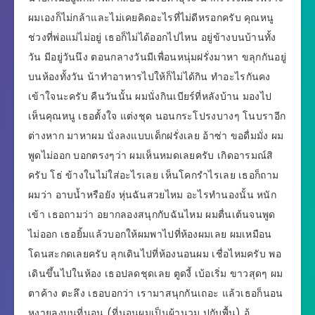
ผมเองก็ไม่กล้าและไม่เคยคิดอะไรที่ไม่ดีหรอกครับ คุณหนู
ช่วงที่พ่อแม่ไม่อยู่ เธอก็ไม่ได้ออกไปไหน อยู่ข้างบนบ้านทั้ง
วัน มีอยู่วันนึง ตอนกลางวันมีเพื่อนหนุ่มฝรั่งมาหา ขลุกกันอยู่
บนห้องทั้งวัน น้าทำอาหารไปให้ก็ไม่ได้กิน ทำอะไรกันคง
เข้าใจนะครับ คืนวันนั้น ผมนั่งกินเบียร์ที่หลังบ้าน มองไป
เห็นคุณหนู เธอตั้งใจ แต่งชุด นอนกระโปรงบางๆ โนบราอีก
ต่างหาก มาหาผม นั่งลงแบบเด็กฝรั่งเลย อ้าซ่า ขอดื่มมั่ง ผม
พูดไม่ออก บอกตรงๆว่า ผมเห็นหมดเลยครับ เกิดอารมณ์สิ
ครับ โธ่ ข้างในไม่ใส่อะไรเลย เห็นโคกรำไรเลย เธอก็ถาม
ผมว่า อาบน้ำหรือยัง หุ่นฉันสวยไหม อะไรทำนองนั้น หนัก
เข้า เธอถามว่า อยากลองสนุกกับฉันไหม ผมตื่นเต้นจนพูด
ไม่ออก เธอยิ้มแล้วบอกให้ผมพาไปที่ห้องผมเลย ผมเหมือน
โดนสะกดเลยครับ ลุกเดินไปที่ห้องนอนผม เชื่อไหมครับ พอ
เดินขึ้นไปในห้อง เธอปลดชุดเลย ตูดงี้ เบ้อเริ่ม ขาวสุดๆ ผม
ตาค้าง ตะลึง เธอบอกว่า เรามาสนุกกันเถอะ แล้วเธอก็นอน
หงายลงบนที่นอน (ที่นอนผมเป็นผ้านวม ปูกับพื้น) อู้