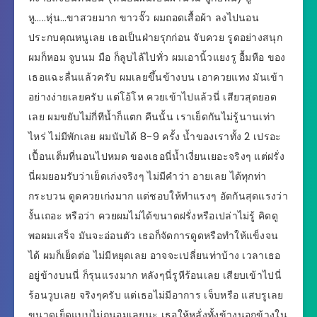
หู…..หุ่น…ขาสวยมาก ขาวจั๊ว ผมถอดเสื้อผ้า ลงไปนอน
ประกบคุณหนูเลย เธอเป็นฝ่ายรุกก่อน จับควย รูดอย่างสนุก
ผมก็หอม จูบนม มือ ก็ลูบไล้ไปทั่ว ผมเอานิ้วแยงรู อื้มหือ ของ
เธอแฉะลื่นแล้วครับ ผมเลยขึ้นข้างบน เอาควยแทง มันเข้า
อย่างง่ายเลยครับ แต่โอ้โห ควยเข้าไปแล้วนี่ เสียวสุดยอด
เลย ผมขยับไม่กี่ทีน้ำก็แตก คืนนั้น เราเย็ดกันไม่รู้นานเท่า
ไหร่ ไม่มีพักเลย ผมนับได้ 8-9 ครั้ง น้ำของเราทั้ง 2 เปรอะ
เปื้อนเต็มที่นอนไปหมด ของเธอนี่น้ำเงี่ยนเยอะจริงๆ แต่ฝรั่ง
นี่ผมยอมรับว่าเย็ดเก่งจริงๆ ไม่มีคำว่า อายเลย ได้ทุกท่า
กระบวน ดูดควยเก่งมาก แต่ชอบให้ทำแรงๆ อัดกันสุดแรงว่า
งั้นเถอะ หรือว่า ควยผมไม่ได้ขนาดฝรั่งหรือเปล่าไม่รู้ คิดดู
พอผมเสร็จ มันจะอ่อนตัว เธอก็จัดการดูดหรือทำให้แข็งจน
ได้ ผมก็เย็ดต่อ ไม่มีหยุดเลย อาจจะเปลี่ยนท่าบ้าง เวลาเธอ
อยู่ข้างบนนี่ ก็รุนแรงมาก หลังๆนี่รูหีร้อนเลย เสียบเข้าไปนี่
ร้อนวูบเลย จริงๆครับ แต่เธอไม่มีอาการ เจ็บหรือ แสบรูเลย
ขนาดเย็ดแบบไม่ถนอมเลยนะ เธอให้หลั่งทั้งข้างนอกข้างใน