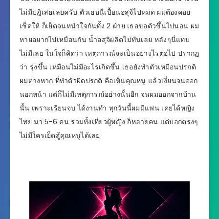
ไม่มีปฎิเสธเลยครับ ตัวเธอนี่เปื้อนอสุจิไปหมด ผมต้องคอย
เช็ดให้ ก็เย็ดจนหนำใจกันทั้ง 2 ฝ่าย เธอขอตัวขึ้นไปนอน ผม
หายอยากไปเหมือนกัน น้ำอสุจิผลิตไม่ทันเลย หลังๆนี่แทบ
ไม่มีเลย ในใจก็คิดว่า เหตุการณ์จะเป็นอย่างไรต่อไป ปรากฏ
ว่า รุ่งขึ้น เหมือนไม่มีอะไรเกิดขึ้น เธอยังทำตัวเหมือนปรกติ
ผมต่างหาก ที่ทำตัวผิดปรกติ คือเห็นคุณหนู แล้วเงี่ยนจนออก
นอกหน้า แต่ก็ไม่มีเหตุการณ์อย่างนั้นอีก จนผมออกจากบ้าน
นั้น เพราะเรียนจบ ได้งานทำ ทุกวันนี้ผมมีแฟน เคยได้หญิง
ไทย มา 5-6 คน รวมทั้งเที่ยวผู้หญิง ก็หลายคน แต่บอกตรงๆ
ไม่มีใครเย็ดสู้คุณหนูได้เลย