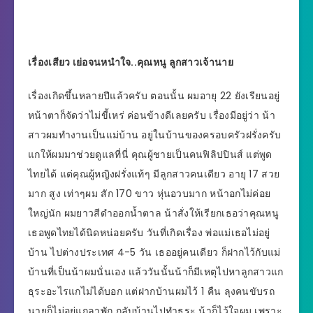
เรื่องเสียว เย่อจนหนำใจ..คุณหนู ลูกสาวเจ้านาย
เรื่องเกิดขึ้นหลายปีแล้วครับ ตอนนั้น ผมอายุ 22 ยังเรียนอยู่
หน้าตาก็จัดว่าไม่ขี้เหร่ ค่อนข้างดีเลยครับ เรื่องมีอยู่ว่า น้า
สาวผมทำงานเป็นแม่บ้าน อยู่ในบ้านของครอบครัวฝรั่งครับ
แกให้ผมมาช่วยดูแลที่นี่ คุณผู้ชายเป็นคนฟิลิปปินส์ แต่พูด
ไทยได้ แต่คุณผู้หญิงฝรั่งแท้ๆ มีลูกสาวคนเดียว อายุ 17 สวย
มาก สูง เท่าๆผม สัก 170 ขาว หุ่นอวบมาก หน้าอกไม่ค่อย
ใหญ่นัก ผมยาวสีดำออกน้ำตาล น้าสั่งให้เรียกเธอว่าคุณหนู
เธอพูดไทยได้นิดหน่อยครับ วันที่เกิดเรื่อง พ่อแม่เธอไม่อยู่
บ้าน ไปต่างประเทศ 4-5 วัน เธออยู่คนเดียว ก็ฝากไว้กับแม่
บ้านที่เป็นน้าผมนั่นเอง แล้ววันนั้นน้าก็มีเหตุไปหาลูกสาวแก
ธุระอะไรแกไม่ได้บอก แต่ฝากบ้านผมไว้ 1 คืน ลุงคนขับรถ
นายก็ไม่อยู่แกลาพัก กลับบ้านไปทำธุระ น้าก็ไว้ใจผม เพราะ