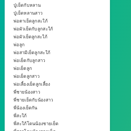
ปู่เย็ดกับหลาน
ปู่เย็ดหลานสาว
พ่อตาเย็ดลูกสะใภ้
พ่อผัวเย็ดกับลูกสะใภ้
พ่อผัวเย็ดลูกสะใภ้
พ่อลูก
พ่อสามีเย็ดลูกสะใภ้
พ่อเย็ดกับลูกสาว
พ่อเย็ดลูก
พ่อเย็ดลูกสาว
พ่อเลี้ยงเย็ดลูกเลี้ยง
พี่ชายน้องสาว
พี่ชายเย็ดกับน้องสาว
พี่น้องเย็ดกัน
พี่สะใภ้
พี่สะใภ้โดนน้องชายเย็ด