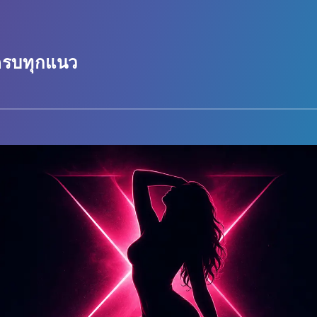
 ครบทุกแนว