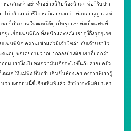
กบอกพ่อเสมอว่าอย่าทำอย่างนี้กับน้องนิวนะ พ่อก็รับปาก
 ไม่กลัวแม่ด่ารึไง พ่อก็เลยบอกว่า พ่อขออนุญาตแม่
แล้วพ่อก็เปิดภาพในคอมให้ดู เป็นรูปแรกพ่อเย็ดแฟนพี่
่นิกรุมเย็ดแฟนพี่นิก ทั้งหน้าและหลัง เราดูงี้อึ้งสุดๆเลย
 กับแฟนพี่นิก คลานเข่าแล้วมีเจ้าโซล่า กับเจ้าบราโว่
องคนอยู่ พ่อเลยถามว่าอยากลองบ้างมั้ย เราก็บอกว่า
ก่อน เรางี้งงไปหมดว่ามันเกิดอะไรขึ้นกับครอบครัว
ั้งหมดให้แม่ฟัง พี่นิกรีบเดินขึ้นห้องเลย คงอายที่เรารู้
องเรา แต่ตอนนี้ขี้เกียจพิมพ์แล้ว ถ้าว่างจะพิมพ์มาเล่า