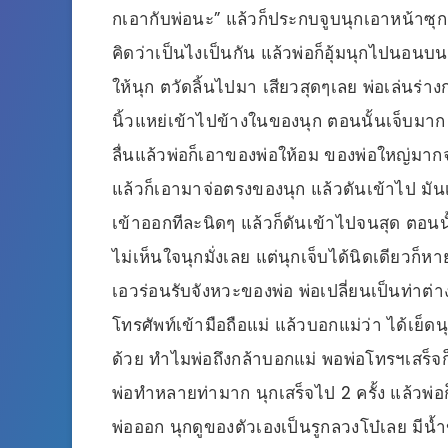
กเอากับพ่อนะ” แล้วก็ประกบจูบนุกเอาหน้า
คิดว่าเป็นไงเป็นกัน แล้วพ่อก็อุ้มนุกไปนอนบ
ให้นุก ตวัดลิ้นไปมา เสียวสุดๆเลย พ่อเล่นร
นิ้วแหย่เข้าไปข้างในของนุก ตอนนั้นเจ็บมาก 
ลื่นแล้วพ่อก็เอาของพ่อให้อม ของพ่อใหญ่มา
แล้วก็เอามาจ่อตรงของนุก แล้วดันเข้าไป มันเข
เข้าออกทีละนิดๆ แล้วก็ดันเข้าไปจนสุด ตอนนั
ไม่เห็นใจนุกมั่งเลย แต่นุกเจ็บได้นิดเดียวก็
เอวร่อนรับจังหวะของพ่อ พ่อเปลี่ยนเป็นท่าต่าง
โทรศัพท์เข้ามือถือแม่ แล้วบอกแม่ว่า ได้เย็ด
ด้วย ทำไมพ่อถึงกล้าบอกแม่ พอพ่อโทรฯเสร็จ
พ่อทำหลายท่ามาก นุกเสร็จไป 2 ครั้ง แล้วพ่อก็เ
พ่อออก นุกดูของตัวเองเป็นรูกลวงโบ๋เลย มีน