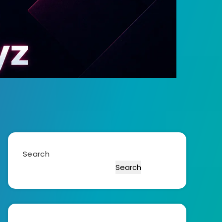
Search
Search