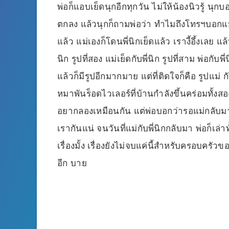
พ่อก็แอบเย็ดนุกอีกทุกวัน ไม่ให้น้องนิวรู้ นุ
ตกลง แล้วนุกก็ถามพ่อว่า ทำไมถึงโทรฯบอกแม่
แล้ว แม่เองก็โดนพี่นิกเย็ดแล้ว เรางี้อึ้งเลย 
นิก รูปที่สอง แม่เย็ดกับพี่นิก รูปที่สาม พ่อกับพี
แล้วก็มีรูปอีกมากมาย แต่ที่ติดใจก็คือ รูปแม่
หมาพันร็อดไวเลอร์ที่บ้านกำลังขึ้นคร่อมทั้งส
อยากลองเหมือนกัน แต่พ่อบอกว่ารอแม่กลับมา
เรากันแน่ จนวันที่แม่กับพี่นิกกลับมา พ่อก็เล่าท
เรื่องมั้ง เรื่องยังไม่จบแค่นี้สำหรับครอบครัวข
อีก บาย