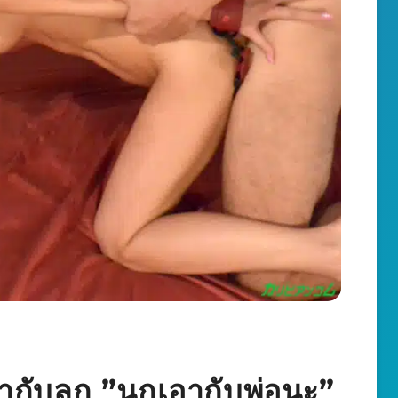
ากับลูก ”นุกเอากับพ่อนะ”