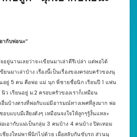
กเอากับพ่อนะ”
สินใจอยู่นานเลยว่าจะเขียนมาเล่าดีรึเปล่า แต่พอได้
ียนมาเล่าบ้าง เรื่องนี้เป็นเรื่องของครอบครัวของนุ
อยู่ 5 คน คือพ่อ แม่ นุก พี่ชายชื่อนิก เรียนปี 1 แฟน
อ นิว เรียนอยู่ ม.2 ครอบครัวของเราก็เหมือน
่นบ้างตรงที่พ่อกับแม่มีอารมณ์ทางเพศที่สูงมาก พ่อ
ชอบแบบมีเสียงดังๆ เหมือนจงใจให้ลูกๆรู้งั้นแหละ
พ่อเอากับแม่เป็นกลุ่ม 3 คนบ้าง 4 คนบ้าง ปิดเทอม
นเชียงใหม่พาพี่นิกไปด้วย เผื่อสลับกันขับรถ ส่วนนุ