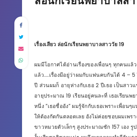
ล่อนักเรียนพยาบาลสา
เรื่องเสียว ล่อนักเรียนพยาบาลสาววัย 19
ผมมีโอกาศได้อ่านเรื่องของเพื่อนๆ ทุกคนแล้ว
แล้ว…..เรื่องมีอยู่ว่าผมกับแฟนคบกันได้ 4 –
ปี ส่วนผมก็ อายุห่างกับเธอ 2 ปีเธอ เป็นสาวแ
อายุประมาณ 19 เรียนอยู่คนละที่ เธอเรียนพย
หนึ่ง ”เธอชื่ออัง” ผมรู้จักกับเธอเพราะเพื่อนๆ
ให้ต้องกัดกันตลอดเลย อังไม่ค่อยชอบผมเพราะ
ขาวหมวยตัวเล็กๆ สูงประมาณซัก 157 เอง รูป