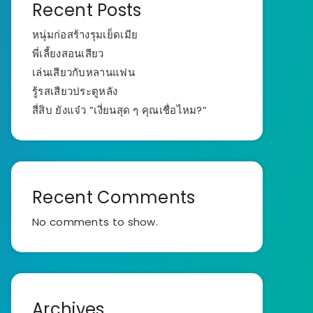
Recent Posts
หนุ่มก่อสร้างรุมเย็ดเมีย
พี่เลี้ยงสอนเสียว
เล่นเสียวกับหลานแฟน
รู้รสเสียวประตูหลัง
สี่สิบ ยังแจ๋ว ”เงี่ยนสุด ๆ คุณเชื่อไหม?”
Recent Comments
No comments to show.
Archives