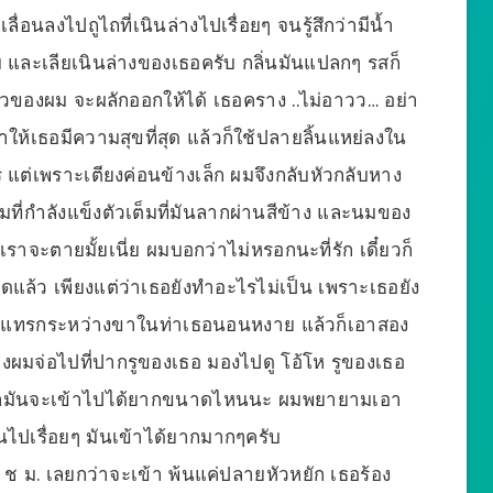
ลื่อนลงไปถูไถที่เนินล่างไปเรื่อยๆ จนรู้สึกว่ามีน้ำ
ม และเลียเนินล่างของเธอครับ กลิ่นมันแปลกๆ รสก็
ของผม จะผลักออกให้ได้ เธอคราง ..ไม่อาวว… อย่า
ให้เธอมีความสุขที่สุด แล้วก็ใช้ปลายลิ้นแหย่ลงใน
 แต่เพราะเตียงค่อนข้างเล็ก ผมจึงกลับหัวกลับหาง
มที่กำลังแข็งตัวเต็มที่มันลากผ่านสีข้าง และนมของ
ราจะตายมั้ยเนี่ย ผมบอกว่าไม่หรอกนะที่รัก เดี๋ยวก็
แล้ว เพียงแต่ว่าเธอยังทำอะไรไม่เป็น เพราะเธอยัง
ปนั่งแทรกระหว่างขาในท่าเธอนอนหงาย แล้วก็เอาสอง
งผมจ่อไปที่ปากรูของเธอ มองไปดู โอ้โห รูของเธอ
ัวว่ามันจะเข้าไปได้ยากขนาดไหนนะ ผมพยายามเอา
นไปเรื่อยๆ มันเข้าได้ยากมากๆครับ
่ง ช ม. เลยกว่าจะเข้า พ้นแค่ปลายหัวหยัก เธอร้อง