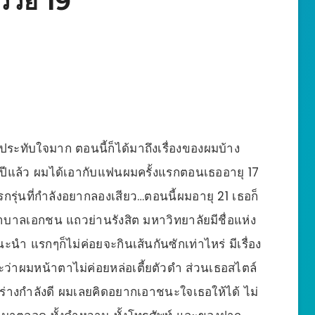
ววัย 19
ประทับใจมาก ตอนนี้ก็ได้มาถึงเรื่องของผมบ้าง
 5 ปีแล้ว ผมได้เอากับแฟนผมครั้งแรกตอนเธออายุ 17
รกรุ่นที่กำลังอยากลองเสียว…ตอนนี้ผมอายุ 21 เธอก็
าบาลเอกชน แถวย่านรังสิต มหาวิทยาลัยมีชื่อแห่ง
แนะนำ แรกๆก็ไม่ค่อยจะกินเส้นกันซักเท่าไหร่ มีเรื่อง
ว่าผมหน้าตาไม่ค่อยหล่อเตี้ยตัวดำ ส่วนเธอสไตล์
ร่างกำลังดี ผมเลยคิดอยากเอาชนะใจเธอให้ได้ ไม่