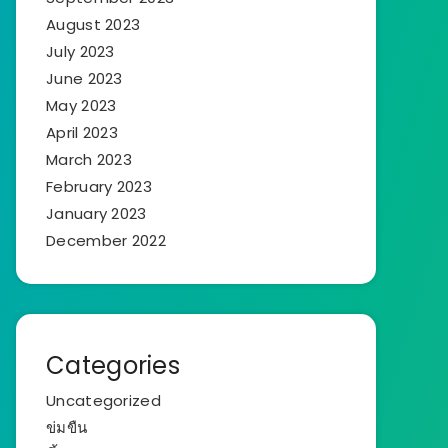
August 2023
July 2023
June 2023
May 2023
April 2023
March 2023
February 2023
January 2023
December 2022
Categories
Uncategorized
ข่มขืน