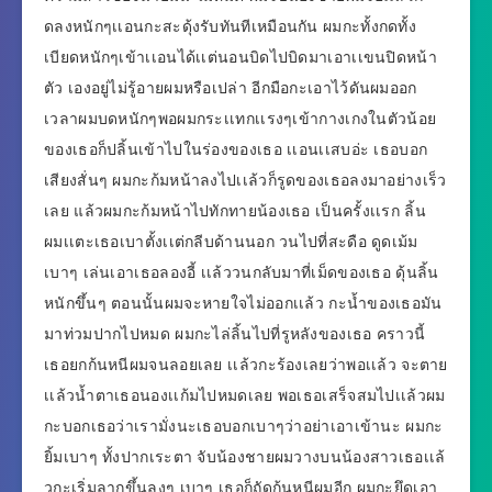
ดลงหนักๆเเอนกะสะดุ้งรับทันทีเหมือนกัน ผมกะทั้งกดทั้ง
เบียดหนักๆเข้าเเอนได้เเต่นอนบิดไปบิดมาเอาเเขนปิดหน้า
ตัว เองอยู่ไม่รู้อายผมหรือเปล่า อีกมือกะเอาไว้ดันผมออก
เวลาผมบดหนักๆพอผมกระเเทกเเรงๆเข้ากางเกงในตัวน้อย
ของเธอก็ปลิ้นเข้าไปในร่องของเธอ เเอนเเสบอ่ะ เธอบอก
เสียงสั่นๆ ผมกะก้มหน้าลงไปเเล้วก็รูดของเธอลงมาอย่างเร็ว
เลย แล้วผมกะก้มหน้าไปทักทายน้องเธอ เป็นครั้งเเรก ลิ้น
ผมเเตะเธอเบาตั้งเเต่กลีบด้านนอก วนไปที่สะดือ ดูดเม้ม
เบาๆ เล่นเอาเธอลองอี้ เเล้ววนกลับมาที่เม็ดของเธอ ดุ้นลิ้น
หนักขึ้นๆ ตอนนั้นผมจะหายใจไม่ออกเเล้ว กะน้ำของเธอมัน
มาท่วมปากไปหมด ผมกะไล่ลิ้นไปที่รูหลังของเธอ คราวนี้
เธอยกก้นหนีผมจนลอยเลย เเล้วกะร้องเลยว่าพอเเล้ว จะตาย
เเล้วน้ำตาเธอนองเเก้มไปหมดเลย พอเธอเสร็จสมไปเเล้วผม
กะบอกเธอว่าเรามั่งนะเธอบอกเบาๆว่าอย่าเอาเข้านะ ผมกะ
ยิ้มเบาๆ ทั้งปากเระตา จับน้องชายผมวางบนน้องสาวเธอเเล้
วกะเริ่มลากขึ้นลงๆ เบาๆ เธอก็ถัดก้นหนีผมอีก ผมกะยึดเอา