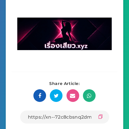
Share Article: