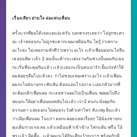
เรื่องเสียว ย่ามใจ ล่อแฟนเพื่อน
ครั้งเเรกที่ผมได้เจอเเอนอ่ะครับ บอกตรงๆเลยว่า ไม่ถูกชะตา
อ่ะ เจ้าหล่อนกะไม่ถูกชะตากะผมเหมือนกัน ไม่รู้ว่าเพราะ
อะไรอ่ะ ไม่เคยถามสักทีว่าเพราะอะไร เเล้วเพื่อนผมกะไปจีบ
เธอจนติด เเล้ว 2 คนนั้นเค้ากะเเต่งงานกันช่วงนั้นผมกับเธอ
กะเริ่มที่จะคุยกันเเล้ว เเล้วเเอนกะเป็นคนน่ารัก ยิ้มเก่งทำให้
ผมค่อยๆลืมไปเเล้วละ ว่าไม่ชอบเทอเพราะอะไร เเล้วเพื่อน
ผมกะไม่สบายกระทันหัน ต้องนอนโรงบาล เเอนกลัวมากที่
จะต้องเฝ้าเพื่อนผม กะเลยชวนผมไปเป็นเพื่อน พอผมไปถึง
หมอกะให้อย่าเพื่อนผมหลับไปเเล้ว เรา2 คนกะนั่งคุยกัน
ธรรมดา เเต่เธอกะไม่ค่อยระวังตัวเท่าไหร่ สังเกตุเห็นเเล้ว
ว่าเมียเพื่อนผม โนบรา ผมกะคอยเเหล่เรื่อยๆ ไอ้น้องชายกะ
ตุงเต็มกางเกงเลย เเล้วเหมือนฟ้าเข้าข้าง ไฟกะดับ พรึ่บ โอ้
พระเจ้า มืดตื้อ….เเล้วผมกะได้ยินเสียงว้ายเบาๆ พร้อมกับมี