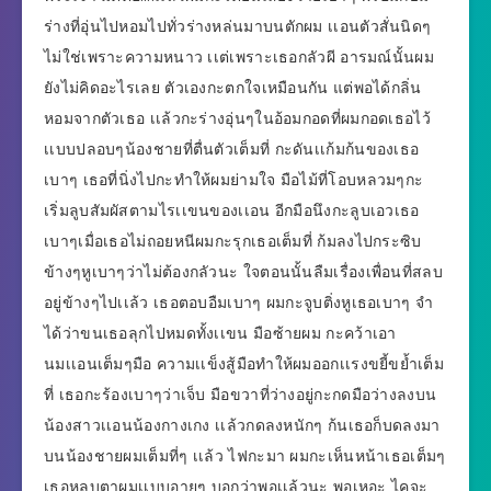
ร่างที่อุ่นไปหอมไปทั่วร่างหล่นมาบนตักผม เเอนตัวสั่นนิดๆ
ไม่ใช่เพราะความหนาว เเต่เพราะเธอกลัวผี อารมณ์นั้นผม
ยังไม่คิดอะไรเลย ตัวเองกะตกใจเหมือนกัน แต่พอได้กลิ่น
หอมจากตัวเธอ เเล้วกะร่างอุ่นๆในอ้อมกอดที่ผมกอดเธอไว้
เเบบปลอบๆน้องชายที่ตื่นตัวเต็มที่ กะดันเเก้มก้นของเธอ
เบาๆ เธอที่นิ่งไปกะทำให้ผมย่ามใจ มือไม้ที่โอบหลวมๆกะ
เริ่มลูบสัมผัสตามไรเเขนของเเอน อีกมือนึงกะลูบเอวเธอ
เบาๆเมื่อเธอไม่ถอยหนีผมกะรุกเธอเต็มที่ ก้มลงไปกระซิบ
ข้างๆหูเบาๆว่าไม่ต้องกลัวนะ ใจตอนนั้นลืมเรื่องเพื่อนที่สลบ
อยู่ข้างๆไปเเล้ว เธอตอบอืมเบาๆ ผมกะจูบติ่งหูเธอเบาๆ จำ
ได้ว่าขนเธอลุกไปหมดทั้งเเขน มือซ้ายผม กะคว้าเอา
นมเเอนเต็มๆมือ ความเเข็งสู้มือทำให้ผมออกเเรงขยี้ขย้ำเต็ม
ที่ เธอกะร้องเบาๆว่าเจ็บ มือขวาที่ว่างอยู่กะกดมือว่างลงบน
น้องสาวเเอนน้องกางเกง เเล้วกดลงหนักๆ ก้นเธอก็บดลงมา
บนน้องชายผมเต็มที่ๆ เเล้ว ไฟกะมา ผมกะเห็นหน้าเธอเต็มๆ
เธอหลบตาผมเเบบอายๆ บอกว่าพอเเล้วนะ พอเหอะ ไคจะ