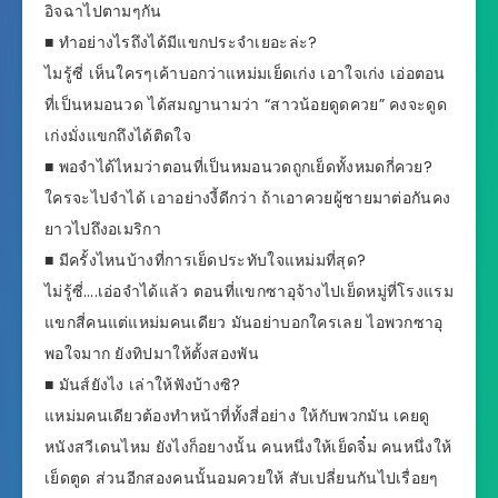
อิจฉาไปตามๆกัน
■ ทำอย่างไรถึงได้มีแขกประจำเยอะล่ะ?
ไมรู้ซี่ เห็นใครๆเค้าบอกว่าแหม่มเย็ดเก่ง เอาใจเก่ง เอ่อตอน
ที่เป็นหมอนวด ได้สมญานามว่า “สาวน้อยดูดควย” คงจะดูด
เก่งมั่งแขกถึงได้ติดใจ
■ พอจำได้ไหมว่าตอนที่เป็นหมอนวดถูกเย็ดทั้งหมดกี่ควย?
ใครจะไปจำได้ เอาอย่างงี้ดีกว่า ถ้าเอาควยผู้ชายมาต่อกันคง
ยาวไปถึงอเมริกา
■ มีครั้งไหนบ้างที่การเย็ดประทับใจแหม่มที่สุด?
ไม่รู้ซี่….เอ่อจำได้แล้ว ตอนที่แขกซา­อุจ้างไปเย็ดหมู่ที่โรงแรม
แขกสี่คนแต่แหม่มคนเดียว มันอย่าบอกใครเลย ไอพวกซาอุ
พอใจมาก ยังทิปมาให้ตั้งสองพัน
■ มันส์ยังไง เล่าให้ฟังบ้างซิ?
แหม่มคนเดียวต้องทําหน้าที่ทั้งสี่อย่าง ให้กับพวกมัน เคยดู
หนังสวีเดนไหม ยังไงก็อยางนั้น คนหนึ่งให้เย็ดจิ๋ม คนหนึ่งให้
เย็ดตูด ส่วนอีกสองคนนั้นอมควยให้ สับเปลี่ยนกันไปเรื่อยๆ