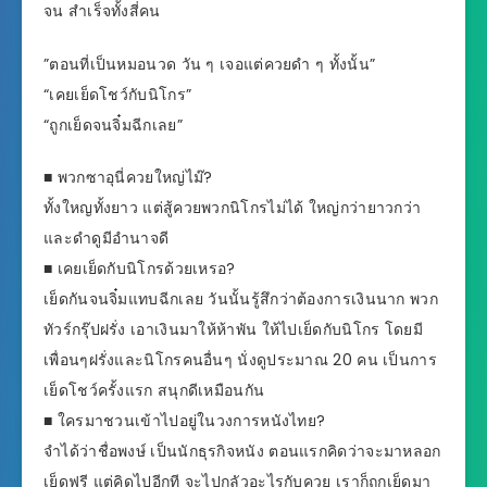
จน สำเร็จทั้งสี่คน
”ตอนที่เป็นหมอนวด วัน ๆ เจอแต่ควยดำ ๆ ทั้งนั้น”
“เคยเย็ดโชว์กับนิโกร”
“ถูกเย็ดจนจิ๋มฉีกเลย”
■ พวกซาอุนี่ควยใหญ่ไม๊?
ทั้งใหญทั้งยาว แต่สู้ควยพวกนิโกรไม่ได้ ใหญ่กว่ายาวกว่า
และดำดูมีอำนาจดี
■ เคยเย็ดกับนิโกรด้วยเหรอ?
เย็ดกันจนจิ๋มแทบฉีกเลย วันนั้นรู้สึกว่าต้องการเงินนาก พวก
ทัวร์กรุ๊ปฝรั่ง เอาเงินมาให้ห้าพัน ให้ไปเย็ดกับนิโกร โดยมี
เพื่อนๆฝรั่งและนิโกรคนอื่นๆ นั่งดูประมาณ 20 คน เป็นการ
เย็ดโชว์ครั้งแรก สนุกดีเหมือนกัน
■ ใครมาชวนเข้าไปอยู่ในวงการหนังไทย?
จำได้ว่าชื่อพงษ์ เป็นนักธุรกิจหนัง ตอนแรกคิดว่าจะมาหลอก
เย็ดฟรี แต่คิดไปอีกที จะไปกลัวอะไรกับควย เราก็ถูกเย็ดมา