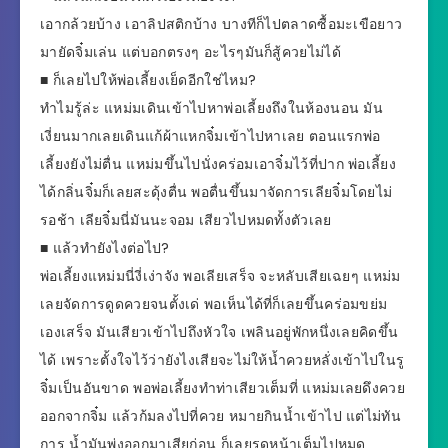
เอากล้วยบ้าง เอาลิปสติกบ้าง บางทีก็ไปตลาดซื้อมะเขือยาว
มายัดจิ๋มเล่น แต่บอกตรงๆ อะไรๆมันก็สู้ควยไม่ได้
■ ก็เลยไปให้พ่อเลี้ยงเย็ดอีกใช่ไหม?
ทำไมรู้ล่ะ แหม่มเดินเข้าไปหาพ่อเลี้ยงถึงในห้องนอน มัน
เงี่ยนมากเลยเดินแก้ผ้าแหกจิ๋มเข้าไปหาเลย ตอนแรกพ่อ
เลี้ยงยังไม่ตื่น แหม่มขึ้นไปนั่งคร่อมเอาจิ๋มไว้ที่ปาก พ่อเลี้ยง
ได้กลิ่นจิ๋มก็เลยสะดุ้งตื่น พอตื่นขึ้นมาจัดการเลียจิ๋มโดยไม่
รอช้า เลียจิ๋มนี่มันนะจอม เสียวไปหมดทั้งตัวเลย
■ แล้วทำยังไงต่อไป?
พ่อเลี้ยงแหม่มนี่งี่เง่าจัง พอเลียเสร็จ จะหลับเสียเฉยๆ แหม่ม
เลยจัดการดูดควยจนตั้งเด่ พอเห็นได้ที่ก็เลยขึ้นคร่อมขย่ม
เองเสร็จ มันเสียวเข้าไปถึงหัวใจ เพลินอยู่พักหนึ่งเลยคิดขึ้น
ได้ เพราะตั้งใจไว้ว่ายังไงเสียจะไม่ให้น้ำควยหลั่งเข้าไปในรู
จิ๋มเป็นอันขาด พอพ่อเลี้ยงทำท่าเสียวเต็มที่ แหม่มเลยดึงควย
ออกจากจิ๋ม แล้วก้มลงไปที่ควย หมายกินนํ้าเข้าไป แต่ไม่ทัน
การ นํ้ามันพุ่งออกมาเสียก่อน ก็เลยรดหน้าเต็มไปหมด