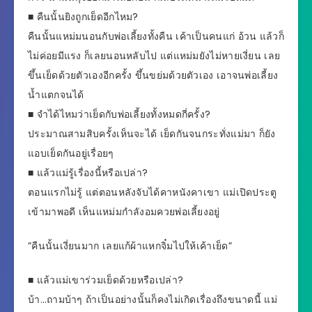
■ คืนนั้นยิงถูกเย็ดอีกไหม?
คืนนั้นแหม่มนอนกับพ่อเลี้ยงทั้งคืน เค้าเป็นคนแก่ อ้วน แล้วก็
ไม่ค่อยมีแรง ก็เลยนอนหลับไป แต่แหม่มยังไม่หายเงี่ยน เลย
ขึ้นเย็ดด้วยตัวเองอีกครั้ง ขึ้นขย่มด้วยตัวเอง เอาจนพ่อเลี้ยง
นํ้าแตกจนได้
■ จำได้ไหมว่าเย็ดกับพ่อเลี้ยงทั้งหมดกี่ครั้ง?
ประมาณสามสิบครั้งเห็นจะได้ เย็ดกันจนกระทั่งแม่มา ก็ยัง
แอบเย็ดกันอยู่เรื่อยๆ
■ แล้วแม่รู้เรื่องนี้หรือเปล่า?
ตอนแรกไม่รู้ แต่ตอนหลังจับได้คาหนังคาเขา แม่เปิดประตู
เข้ามาพอดี เห็นแหม่มกำลังอมควยพ่อเลี้ยงอยู่
”คืนนั้นเงี่ยนมาก เลยแก้ผ้าแหกจิ๋มไปให้เค้าเย็ด”
■ แล้วแม่เขาร่วมเย็ดด้วยหรือเปล่า?
บ้า…ถามบ้าๆ ถ้าเป็นอย่างนั้นก็คงไม่เกิดเรื่องถึงขนาดนี้ แม่