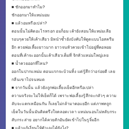
■ ชักออกมาทำไม?
ชักออกมาให้แหม่มอม
■ แล้วอมหรือเปล่า?
ตอนนั้นไม่คิดอะไรหรอก อมก็อม เค้ายังสอนให้แหม่มเลีย
รอบๆควยให้เค้าเสียว มิหนำซํ้ายังบังคับให้ดูดแบบไอสครีม
อีก ควยพ่อเลี้ยงยาวมาก ยาวจนหัวควยเข้าไปอยู่ที่คอหอย
ตอนที่เค้าจะออกนั้นเค้าเสียวเต็มที่ จิกหัวแหม่มใหญ่เลย
■ น้ำควยออกที่ไหน?
ออกในปากแหม่ม ตอนแรกจะบ้วนทิ้ง แต่รู้สึกว่าอร่อยดี เลย
กลืนเขาไปจนหมด
■ จากวันนั้น แล้วยังถูกพ่อเลี้ยงเย็ดอีกหรือเปล่า
ความจริงจะไม่ให้เย็ดก็ได้ เพราะพ่อเลี้ยงรู้สึกจะกลัวๆ ความ
ลับจะแตกเหมือนกัน ก็เลยไม่กล้ามาตอแยอีก แต่ภาพทถูก
เย็ดในวันนั้นมันติดตรึงใจตลอดเวลา แหม่มนอนไม่หลับกระ
สับกระส่าย อยากได้ควยสักอันยัดเข้าไปในรูจิ๋มอีก
■ แล้วแก้เงี่ยนให้ตัวเองได้ยังไง?