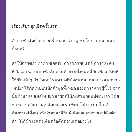
เรื่องเสียว ถูกเย็ดครั้งแรก
อำภา ซื่อสัตย์ ว่าด้วยเรื่องควย..จิ๋ม..ลูกระโปก…แตด…และ
น้ำอสุจิ…
คำให้การของ อำภา ซื่อสัตย์ ดาราภาพยนตร์ ดาราละคร
ที.วี. และนางแบบชื่อดัง ตอบคำถามทั้งหมดนี้กับเพื่อนสนิทที่
ใช้ชื่อเล่นๆ ว่า “หนุ่ย” ระหว่างที่นั่งสนทนากันอย่างสนุกปาก
“หนุ่ย” ได้กดเทปบันทึกคำพูดทั้งหมดของดาราสาวผู้นี้ไว้ จาก
นั้นจึงนำลิขสิทธิ์เทปมาขายต่อให้กับสำนักพิมพ์ของเรา โดย
ขายควบคูกับภาพเปลือยของเธอ ที่เขาได้ถ่ายเอาไว้ คำ
สัมภาษณ์ทั้งหมดที่นำมาลงตีพิมพ์ คัดออกมาจากเทปคำต่อ
คำ มิได้มีการแต่งเติมหรือตัดทอนแต่อย่างไร