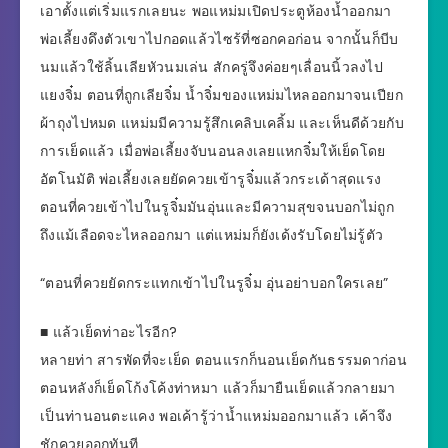
เอาตั้งแต่เริ่มแรกเลยนะ พอแหม่มเปิดประตูห้องนํ้าออกมา
พ่อเลี้ยงดึงตัวเขาไปกอดแล้วไซร้ที่ซอกคอก่อน จากนั้นก็บีบ
นมแล้วใช้ลิ้นเลียหัวนมเล่น สักครู่จึงค่อยๆเลื่อนนิ้วลงไป
แยงจิ๋ม ตอนที่ถูกเลียจิ๋ม นํ้าจิ๋มของแหม่มไหลออกมาจนเปียก
ผ้าถุงไปหมด แหม่มมีความรู้สึกเคลิบเคลิ้ม และเห็นดีด้วยกับ
การเย็ดแล้ว เมื่อพ่อเลี้ยงจับนอนลงเลยแหกจิ๋มให้เย็ดโดย
อัตโนมัติ พ่อเลี้ยงเลยยัดควยเข้ารูจิ๋มแล้วกระเด้าสุดแรง
ตอนที่ควยเข้าไปในรูจิ๋มมันอุ่นและมีความสุขจนบอกไม่ถูก
ถึงแม้เลือดจะไหลออกมา แต่แหม่มก็ยังเด้งรับโดยไม่รู้ตัว
“ตอนที่ควยยัดกระแทกเข้าไปในรูจิ๋ม อุ่นอย่าบอกใครเลย”
■ แล้วเย็ดท่าอะไรอีก?
หลายท่า สารพัดที่จะเย็ด ตอนแรกก็นอนเย็ดกันธรรมดาก่อน
ตอนหลังก็เย็ดโก้งโค้งท่าหมา แล้วก็มายืนเย็ดแล้วกลายมา
เป็นท่านอนตะแคง พอเค้ารู้ว่าน้ำแหม่มออกมาแล้ว เค้าจึง
ชักควยออกทันที