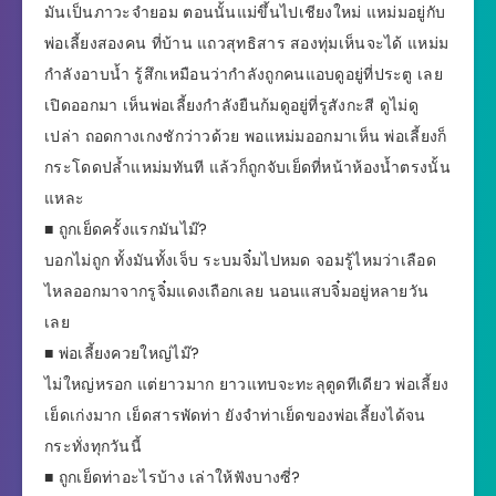
มันเป็นภาวะจำยอม ตอนนั้นแม่ขึ้นไปเชียงใหม่ แหม่มอยู่กับ
พ่อเลี้ยงสองคน ที่บ้าน แถวสุทธิสาร สองทุ่มเห็นจะได้ แหม่ม
กำลังอาบน้ำ รู้สึกเหมือนว่ากำลังถูกคนแอบดูอยู่ที่ประตู เลย
เปิดออกมา เห็นพ่อเลี้ยงกำลังยืนก้มดูอยู่ที่รูสังกะสี ดูไม่ดู
เปล่า ถอดกางเกงชักว่าวด้วย พอแหม่มออกมาเห็น พ่อเลี้ยงก็
กระโดดปล้ำแหม่มทันที แล้วก็ถูกจับเย็ดที่หน้าห้องน้ำตรงนั้น
แหละ
■ ถูกเย็ดครั้งแรกมันไม๊?
บอกไม่ถูก ทั้งมันทั้งเจ็บ ระบมจิ๋มไปหมด จอมรู้ไหมว่าเลือด
ไหลออกมาจากรูจิ๋มแดงเถือกเลย นอนแสบจิ๋มอยู่หลายวัน
เลย
■ พ่อเลี้ยงควยใหญ่ไม๊?
ไม่ใหญ่หรอก แต่ยาวมาก ยาวแทบจะทะลุตูดทีเดียว พ่อเลี้ยง
เย็ดเก่งมาก เย็ดสารพัดท่า ยังจำท่าเย็ดของพ่อเลี้ยงได้จน
กระทั่งทุกวันนี้
■ ถูกเย็ดท่าอะไรบ้าง เล่าให้ฟังบางซี่?