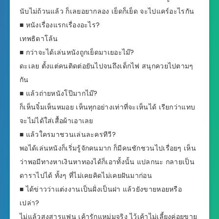
นับไม่ถ้วนแล้ว ก็เลยอยากลอง เย็ดก็เย็ด จะไปแคร์อะไรกัน
■ หนังเรื่องแรกเรื่องอะไร?
เทพธิดาโล้น
■ กว่าจะได้เล่นหนังถูกเย็ดมาเยอะไม๊?
ดะเลย ตั้งแต่คนติดต่อยันไปจนถึงเด็กไฟ สนุกควยไปตามๆ
กัน
■ แล้วถ่ายหนังโป๊มากไม๊?
ก็เห็นจิ๋มเห็นหมอย เห็นทุกอย่างเท่าที่จะเห็นได้ เรียกว่าแทบ
จะไม่ได้ใส่เสื้อผ้าเอาเลย
■ แล้วใครมาชวนเล่นละครทีวี?
พอได้เล่นหนังก็เริ่มรู้จักคนมาก ก็มีคนชักชวนไปเรื่อยๆ เห็น
ว่าพอมีทางหาเงินหาทองได้ก็เอาทั้งนั้น แปลกนะ กลายเป็น
ดาราไปได้ ทั้งๆ ที่ไม่เคยคิดไม่เคยฝันมาก่อน
■ ได้ข่าวว่าแต่งงานเป็นฝั่งเป็นฝา แล้วยังขายหอยหรือ
เปล่า?
ไม่แล้วสงสารแฟน เค้ารักแหม่มจริง ไว้เค้าไม่เลี้ยงค่อยขาย