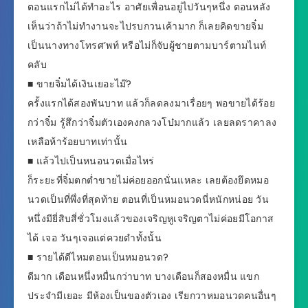
ตอนแรกไม่ได้ทำอะไร อาศัยเพื่อนอยู่ไปวันๆหนึ่ง ตอนหลัง
เห็นว่าถ้าไม่ทำงานจะไปรบกวนเค้ามาก ก็เลยคิดขายจิ๋ม
เป็นนางทางโทรศ’พท์ หรือไม่ก็จับผู้ชายตามบาร์ตามไนท์
คลับ
■ ขายจิ๋มได้เงินเยอะไม๊?
ครั้งแรกได้สองพันบาท แล้วก็ลดลงมาเรื่อยๆ พอขายได้ร้อย
กว่าจิ๋ม รู้สึกว่าจิ๋มตัวเองคงกลวงโบ๋มากแล้ว เลยลดราคาลง
เหลือห้าร้อยบาทเท่านั้น
■ แล้วไปเป็นหนอนวดเมื่อไหร่
ก็ระยะที่จิ๋มตกต่ำขายไม่ค่อยออกนั่นแหละ เลยต้องยึดหมอ
นวดเป็นที่พึ่งที่สุดท้าย ตอนที่เป็นหมอนวดนี่หนักหน่อย วัน
หนึ่งมียี่สิบสี่ชั่วโมงแล้วของเจริญหูเจริญตาไม่ค่อยมีโอกาส
ได้ เจอ วันๆเจอแต่ควยดำทั้งนั้น
■ รายได้ดีไหมตอนเป็นหมอนวด?
ดีมาก เดือนหนึ่งหมื่นกว่าบาท บางเดือนก็สองหมื่น แขก
ประจำมีเยอะ มีห้องเป็นของตัวเอง เรียกวาหมอนวดคนอื่นๆ