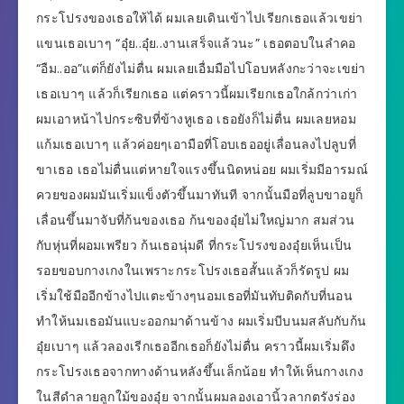
กระโปรงของเธอให้ได้ ผมเลยเดินเข้าไปเรียกเธอแล้วเขย่า
แขนเธอเบาๆ “อุ๋ย..อุ๋ย..งานเสร็จแล้วนะ” เธอตอบในลำคอ
“อืม..ออ”แต่ก็ยังไม่ตื่น ผมเลยเอื่มมือไปโอบหลังกะว่าจะเขย่า
เธอเบาๆ แล้วก็เรียกเธอ แต่คราวนี้ผมเรียกเธอใกล้กว่าเก่า
ผมเอาหน้าไปกระซิบที่ข้างหูเธอ เธอยังก็ไม่ตื่น ผมเลยหอม
แก้มเธอเบาๆ แล้วค่อยๆเอามือที่โอบเธออยู่เลื่อนลงไปลูบที่
ขาเธอ เธอไม่ตื่นแต่หายใจแรงขึ้นนิดหน่อย ผมเริ่มมีอารมณ์
ควยของผมมันเริ่มแข็งตัวขึ้นมาทันที จากนั้นมือที่ลูบขาอยูก็
เลื่อนขึ้นมาจับที่ก้นของเธอ ก้นของอุ๋ยไม่ใหญ่มาก สมส่วน
กับหุ่นที่ผอมเพรียว ก้นเธอนุ่มดี ที่กระโปรงของอุ๋ยเห็นเป็น
รอยขอบกางเกงในเพราะกระโปรงเธอสั้นแล้วก็รัดรูป ผม
เริ่มใช้มืออีกข้างไปแตะข้างๆนอมเธอที่มันทับติดกับที่นอน
ทำให้นมเธอมันแบะออกมาด้านข้าง ผมเริ่มบีบนมสลับกับก้น
อุ๋ยเบาๆ แล้วลองเรีกเธออีกเธอก็ยังไม่ตื่น คราวนี้ผมเริ่มดึง
กระโปรงเธอจากทางด้านหลังขึ้นเล็กน้อย ทำให้เห็นกางเกง
ในสีดำลายลูกใม้ของอุ๋ย จากนั้นผมลองเอานิ้วลากตรังร่อง