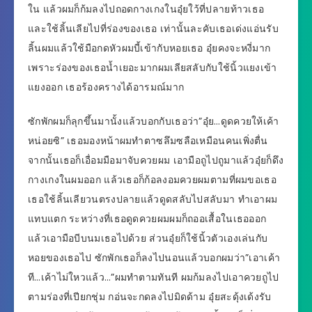
ใน แล้วผมก็ก้มลงไปถอดกางเกงในอุ๋ยใว้ที่ปลายท้าวเธอ
และใช้ลิ้นเลียไปที่ร่องของเธอ เท่านั้นละคับเธอเด่งแอ่นรับ
ลิ้นผมแล้วใช้มือกดหัวผมบี้เข้ากับหอยเธอ อุ๋ยคงจะหงี่มาก
เพราะร่องของเธอน้ำเยอะมากผมเลียสลับกับใช้นิ้วแยงเข้า
แยงออก เธอร้องครางได้อารมณ์มาก
ซักพักผมก็ลุกขึ้นมานั้งแล้วบอกกับเธอว่า”อุ๋ย…ดูดควยให้เค้า
หน่อยซิ” เธอมองหน้าผมทำตาซลึมซลือเหมือนคนเพิ่งตื่น
จากนั้นเธอก็เอื่อมมือมาจับควยผม เอามือถูไปถูมาแล้วอุ๋ยก็ดึง
กางเกงในผมออก แล้วเธอก็ก้อลงอมควยผมตามที่ผมขอเธอ
เธอใช้ลิ้นเลียวนตรงปลายแล้วดูดสลับไปสลับมา ทำเอาผม
แทบแตก ระหว่างที่เธอดูดควยผมผมก็ถออเสื้อในเธอออก
แล้วเอามือบีบนมเธอไปด้วย ส่วนอุ๋ยก็ใช้นิ้วตัวเองเล่นกับ
หอยของเธอไป ซักพักเธอก็ลงไปนอนแล้วบอกผมว่า”เอาเค้า
ที…เค้าไม่ใหวแล้ว…”ผมทำตามทันที ผมก้มลงไปเอาควยถูไป
ตามร่องที่เปียกชุ่ม กอ่นจะกดลงไปมิดด้าม อุ๋ยสะดุ้งเด้งรับ