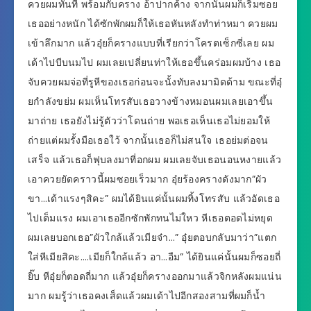
ควยผมทันที พร้อมกับคราง อ้าปากค้าง จากนั้นผมก็เริ่มซอย
เธออย่างหนัก ได้ซักพักผมก็ให้เธอหันหลังทำท่าหมา ควยผม
เข้าลึกมาก แล้วอุ๋ยก็ครางแบบที่เรียกว่าโครตเซ็กซี่เลย ผม
เด้าไปบีบนมไป ผมเลยเปลี่ยนท่าให้เธอขึ้นคร่อมผมบ้าง เธอ
จับควยผมจ่อที่รูหีของเธอก่อนจะนั้งทับลงมามิดด้าม ขณะที่อุ๋
ยกำลังขย่ม ผมเห็นโทรสับเธอวางข้างหมอนผมเลยเอาขึ้น
มาถ่าย เธอยังไม่รู้ตัวว่าโดนถ่าย พอเธอเห็นเธอไม่ยอมให้
ถ่ายแต่ผมรั้งมือเธอใว้ จากนั้นเธอก็ไม่สนใจ เธอย่มต่อจน
เสร็จ แล้วเธอก็ฟุบลงมาที่อกผม ผมเลยจับเธอนอนหงายแล้ว
เอาควยยัดคราวนี้ผมซอยเร็วมาก อุ๋ยร้องครางดังมาก”ผัว
ขา…เด้าแรงๆสิคะ” ผมได้ยินแค่นั้นผมทิ้งโทรสับ แล้วอัดเธอ
ไปเต็มแรง ผมเอาเธออีกซักพักทนไม่ใหว หีเธอตอดไม่หยุด
ผมเลยบอกเธอ”ผัวใกล้แล้วเมียจ๋า…” อุ๋ยตอบกลับมาว่า”แตก
ใส่หีเมียสิคะ….เมียก็ใกล้แล้ว อา…อืม” ได้ยินแค่นั้นผมก็ซอยถี่
ยิ๊บ หีอุ๋ยก็ตอดถี่มาก แล้วอุ๋ยก็ครางออกมาแล้วจิกหลังผมแน่น
มาก ผมรู้ว่าเธอคงเส็ดแล้วผมเด้าไปอีกสองสามที่ผมก็น้ำ