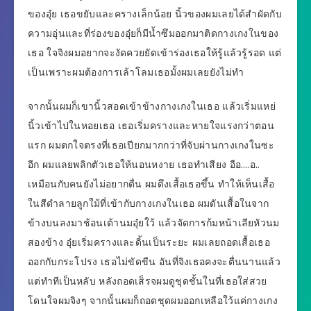
ของอุ๋ย เธอขยับและครางเล็กน้อย นิ้วของผมเลยได้สำผัดกับ
ความอุ่นและที่ร่องของอุ๋ยก็มีน้ำซึมออกมาติดกางเกงในของ
เธอ ใจจิงผมอยากจะงัดควยยัดเข้าร่องเธอให้รู้แล้วรู้รอด แต่
เป็นเพราะผมต้องการเล้าโลมเธอมั้งผมเลยยังไม่ทำ
จากนั้นผมก็เขานิ้วสอดเข้าข้างกางเกงในเธอ แล้วเริ่มแหย่
นิ้วเข้าไปในหอยเธอ เธอเริ่มครางและหายใจแรงกว่าตอน
แรก ผมตกใจตรงที่เธอเปียกมากกว่าที่จับผ่านกางเกงในซะ
อีก ผมแลยพลิกตัวเธอให้นอนหงาย เธอทำเสียง อือ….อ..
เหมือนกับคนยังไม่อยากตื่น ผมดึงเสื้อเธอขึ้น ทำให้เห็นเสื้อ
ในสีดำลายลูกใม้ที่เข้ากับกางเกงในเธอ ผมดันเสื้อในจาก
ข้างบนลงมาช้อนเต้านมอุ๋ยใว้ แล้วจัดการก้มหน้าเลียหัวนม
สองข้าง อุ๋ยเริ่มครางและดิ้นเป็นระยะ ผมเลยถอดเสื้อเธอ
ออกกับกระโปรง เธอไม่ขัดขืน อันที่จิงเธอคงจะตื่นนานแล้ว
แต่ทำทีเป็นหลับ หลังถอดเส็รจผมดูชุดชั้นในที่เธอใส่สวย
โดนใจผมจิงๆ จากนั้นผมก็ถอดชุดผมออกเหลือใว้แค่กางเกง