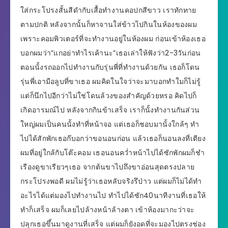
ใส่กระโปรงสั้นสีดำกับเสื้อทำงานคอปกสีขาว เราทักทาย
ตามปกติ หลังจากนั้นก็หาจานใส่ข้าวไปกินในห้องของผม
เพราะคอมพิวเตอร์ที่จะทำงานอยู่ในห้องผม ก่อนเข้าห้องเธอ
บอกผมว่า”แกอย่าทำไรเค้านะ”เธอเล่าให้ฟังว่า2-3วันก่อน
ตอนนั้งรถออกไปทำงานกับรุ่นพี่ที่ทำงานด้วยกัน เธอก็โดน
รุ่นพี่เอามือลูบที่ขาเธอ ผมคิดในใจว่าจะมาบอกทำใมก็ไม่รู้
แต่ก็นึกไปอีกว่าไม่ใช่โดนล้วงของสำคัญด้วยหรอ คิดไปก็
เกิดอารมณ์ไป หลังจากกินข้าเสร็จ เราก็นั้งทำงานกันส่วน
ใหญ่ผมเป็นคนนั้งทำที่หน้าจอ แต่เธอก็ชอบมานั้งใกล้ๆ ทำ
ไปได้สักพักเธอก๊บอกว่าขอนอนก่อน แล้วเธอก็นอนลงที่เตียง
ผมที่อยู่ใกล้กับโต๊ะคอม เธอนอนคว่ำหน้าไปได้ซักพักผมก็ชำ
เรืองดูขาเรียวๆเธอ จากต้นขาไปถึงขาอ่อนสุดตรงปลาย
กระโปรงพอดี ผมไม่รู้ว่าเธอหลับจริงรึป่าว แต่ผมก็ไม่ได้ทำ
อะไรได้แต่มองไปทำงานไป ทำไปได้ซัก40นาทีงานที่เธอให้
ทำก็เสร็จ ผมก็เลยไปล้างหน้าล้างตา เข้าห้องมากะว่าจะ
ปลุกเธอขึ้นมาดูงานที่เสร็จ แต่ผมก็ยังอดที่จะมองไปตรงช่อง