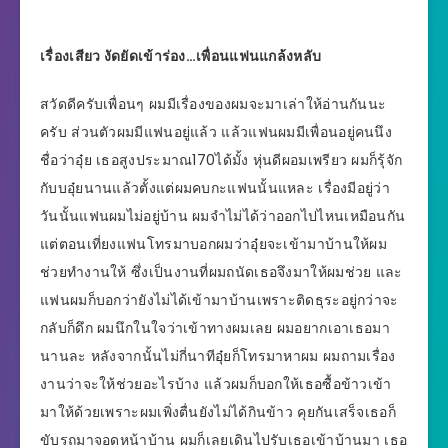
เรื่องเสียว งัดยัดเข้าร่อง…เพื่อนแฟนแกล้งหลับ
สวัดดีครับเพื่อนๆ ผมมีเรื่องของผมจะมาเล่าให้อ่านกันนะ
ครับ ส่วนตัวผมมีแฟนอยู่แล้ว แล้วแฟนผมมีเพื่อนอยู่คนนึง
ชื่อว่าอุ๋ย เธอสูงประมาณ170ได้มั้ง หุ่นดีผอมเพรียว ผมก็รุ้จัก
กับบอุ๋ยนานแล้วตั้งแต่ผมคบกะแฟนนั้นแหละ เรื่องมีอยู่ว่า
วันนั้นแฟนผมไม่อยู่บ้าน ผมจำไม่ได้ว่าออกไปไหนเหมือนกัน
แต่ตอนเที่ยงแฟนโทรมาบอกผมว่าอุ๋ยจะเข้ามาบ้านให้ผม
ช่วยทำงานให้ ซึ่งเป็นงานที่ผมถนัดเธอจึงมาให้ผมช่วย และ
แฟนผมก็บอกว่ายังไม่ได้เข้ามาบ้านเพราะติดธุระอยู่กว่าจะ
กลับก็ดึก ผมนึกในใจว่าเข้าทางผมเลย ผมอยากเอาเธอมา
นานละ หลังจากนั้นไม่กี่นาทีอุ๋ยก็โทรมาหาผม ผมถามเรื่อง
งานว่าจะให้ช่วยอะไรบ้าง แล้วผมก็บอกให้เธอซื้อข้าวเข้า
มาให้ด้วยเพราะผมเพิ่งตื่นยังไม่ได้กินข้าว คุยกันเสร็จเธอก็
ขับรถมาจอดหน้าบ้าน ผมก็เลยเดินไปรับเธอเข้าบ้านมา เธอ