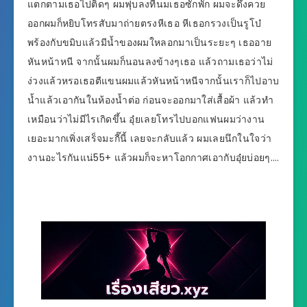
แตกตามเธอไปติดๆ ผมฟุบลงที่นมเธอซักพัก ผมจะดึงควย
ออกผมก็หยิบโทรสับมาถ่ายตรงหีเธอ หีเธอกรวงเป็นรูโบ๋
พร้องกับขมิบแล้วมีน้ำของผมใหลอกมาเป็นระยะๆ เธออาย
หันหน้าหนี จากนั้นผมก็นอนลงข้างๆเธอ แล้วถามเธอว่าไม่
ง่วงแล้วหรอเธอตีแขนผมแล้วหันหน้าหนีจากนั้นเราก็ไปอาบ
น้ำแล้วเอากันในห้องน้ำต่อ ก่อนจะออกมาใส่เสื้อผ้า แล้วทำ
เหมือนว่าไม่มีไรเกิดขึ้น อุ๋ยเลยโทรไปบอกแฟนผมว่างาน
เยอะมากเพิ่งเสร็จมะกี๊นี้ เลยจะกลับแล้ว ผมเลยนึกในใจว่า
งานอะไรกันแน่55+ แล้วผมก็จะหาโอกกาศเอากับอุ๋ยบ่อยๆ….