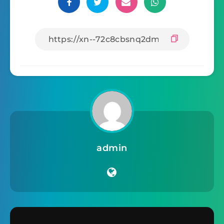
admin