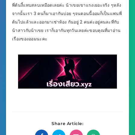
พี่ต้นงี้แทบสลบเหมือดเลยค่ะ น้าเขยเขาแรงเยอะจริง ๆหลัง
จากนั้นเรา 3 คนก็มาเอากันบ่อย ๆจนตอนนี้ออมก็เป็นแฟนพี่
ต้นไปแล้วและออกมาเช่าห้อง กันอยู่ 2 คนค่ะอยู่คนละที่กับ
น้าสาวกับน้าเขย เราก็เอากันทุกวันเลยค่ะขอบคุณที่มาอ่าน
เรื่องของออมนะคะ
Share Article: