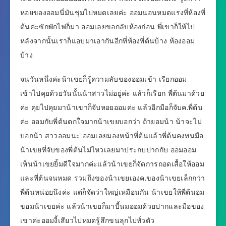
หอยของออมนี่มันชุ่มไปหมดเลยค่ะ ออมนอนหมดแรงที่ห้องพี่
ต้นค่ะซักพักไฟก็มา ออมเลยขอกลับห้องก่อน พี่เขาก็ให้ไป
หลังจากนั้นเราก็แอบมาเอากันอีกที่ห้องพี่ต้นบ้าง ห้องออม
บ้าง
จนวันหนึ่งค่ะน้าเขยก็รู้ความลับของออมเข้า เรียกออม
เข้าไปคุยด้วยวันนั้นน้าสาวไม่อยู่ค่ะ แล้วก็เรียก พี่ต้นมาด้วย
ค่ะ คุยไปคุยมาน้าเขาก็จับหอยออมค่ะ แล้วอีกมือก็จับค.พี่ต้น
ค่ะ ออมกับพี่ต้นตกใจมากน้าเขยบอกว่า ถ้ายอมน้า น้าจะไม่
บอกน้า สาวออมนะ ออมเลยมองหน้าพี่ต้นแล้วพี่ต้นคงทนมือ
น้าเขยที่จับของพี่ต้นไม่ไหวเลยมาประกบปากกับ ออมออม
เห็นน้าเขยยิ้มดีใจมากค่ะแล้วน้าเขยก็จัดการถอดเสื้อให้ออม
และพี่ต้นจนหมด รวมถึงของน้าเขยเองค.ของน้าเขยเล็กกว่า
พี่ต้นหน่อยนึงค่ะ แต่ก็จัดว่าใหญ่เหมือนกัน น้าเขยให้พี่ต้นอม
ขอมน้าเขยค่ะ แล้วน้าเขยก็มาบี้นมออมด้วยปากและมือของ
เขาค่ะออมงี้เสียวไปหมดรู้สึกขนลุกไปทั่วตัว