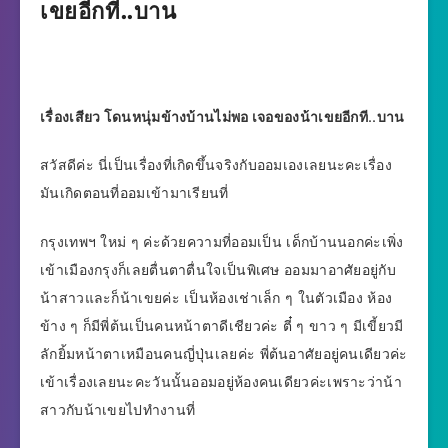
เขยอีกที..บาน
เรื่องเสียว โดนหนุ่มข้างบ้านไม่พอ เจอของน้าเขยอีกที..บาน
สวัสดีค่ะ นี่เป็นเรื่องที่เกิดขึ้นจริงกับออมเองเลยนะคะเรื่อง
มันเกิดตอนที่ออมเข้ามาเรียนที่
กรุงเทพฯ ใหม่ ๆ ค่ะด้วยความที่ออมเป็น เด็กบ้านนอกค่ะเพิ่ง
เข้าเมืองกรุงก็เลยตื่นตาตื่นใจเป็นพิเศษ ออมมาอาศัยอยู่กับ
น้าสาวและก็น้าเขยค่ะ เป็นห้องเช่าเล็ก ๆ ในตัวเมือง ห้อง
ข้าง ๆ ก็มีพี่ต้นเป็นคนหน้าตาดีเชียวค่ะ ตี๋ ๆ ขาว ๆ มีเขี้ยวมี
ลักยิ้มหน้าตาเหมือนคนญี่ปุ่นเลยค่ะ พี่ต้นอาศัยอยู่คนเดียวค่ะ
เข้าเรื่องเลยนะคะวันนั้นออมอยู่ห้องคนเดียวค่ะเพราะว่าน้า
สาวกับน้าเขยไปทำงานที่