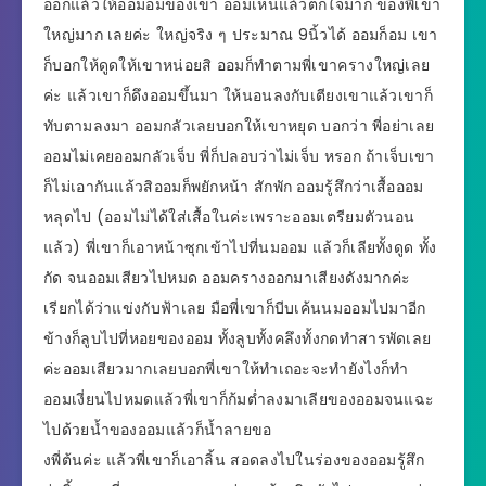
ออกแล้วให้ออมอมของเขา ออมเห็นแล้วตกใจมาก ของพี่เขา
ใหญ่มาก เลยค่ะ ใหญ่จริง ๆ ประมาณ 9นิ้วได้ ออมก็อม เขา
ก็บอกให้ดูดให้เขาหน่อยสิ ออมก็ทำตามพี่เขาครางใหญ่เลย
ค่ะ แล้วเขาก็ดึงออมขึ้นมา ให้นอนลงกับเตียงเขาแล้วเขาก็
ทับตามลงมา ออมกลัวเลยบอกให้เขาหยุด บอกว่า พี่อย่าเลย
ออมไม่เคยออมกลัวเจ็บ พี่ก็ปลอบว่าไม่เจ็บ หรอก ถ้าเจ็บเขา
ก็ไม่เอากันแล้วสิออมก็พยักหน้า สักพัก ออมรู้สึกว่าเสื้อออม
หลุดไป (ออมไม่ได้ใส่เสื้อในค่ะเพราะออมเตรียมตัวนอน
แล้ว) พี่เขาก็เอาหน้าซุกเข้าไปที่นมออม แล้วก็เลียทั้งดูด ทั้ง
กัด จนออมเสียวไปหมด ออมครางออกมาเสียงดังมากค่ะ
เรียกได้ว่าแข่งกับฟ้าเลย มือพี่เขาก็บีบเค้นนมออมไปมาอีก
ข้างก็ลูบไปที่หอยของออม ทั้งลูบทั้งคลึงทั้งกดทำสารพัดเลย
ค่ะออมเสียวมากเลยบอกพี่เขาให้ทำเถอะจะทำยังไงก็ทำ
ออมเงี่ยนไปหมดแล้วพี่เขาก็ก้มต่ำลงมาเลียของออมจนแฉะ
ไปด้วยน้ำของออมแล้วก็น้ำลายขอ
งพี่ต้นค่ะ แล้วพี่เขาก็เอาลิ้น สอดลงไปในร่องของออมรู้สึก