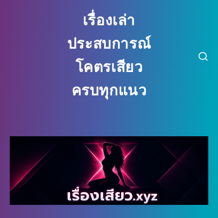
เรื่องเล่า
ประสบการณ์
โคตรเสียว
ครบทุกแนว