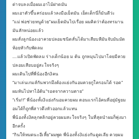
ด่าจบลงเมื่อผมเอาไม้ฝาดมัน
ผมเอาตัวขึ้นคร่อมแล้วลงมือเย็ดมัน เย็ดเด็กนี่ก็มันดีว่ะ
“แม่ พ่อช่วยหนูด้วย”ผมเย็ดมันไปเรื่อย ผมคิดว่าต้องทรมาน
มันสักหน่อยแล้ว
ผมสั่งลูกน้องเอาควยปลอมชนิดสั่นได้มาเสียบหีมันจับมันมัด
ห้อยหัวกับพัดลม
…..แล้วเปิดพัดลม ร่างเด็กน้อย ม ต้น ถูกหมุนไปมาโดยมีควย
ปลอมเสียบอยู่สะใจจริงๆ
ผมเดินไปที่พี่น้องอีก3คน
“มาเล่นเกมส์กันพวกมึงต้องแย่งกันอมควยกูใครอมได้ รอด”
ผมหันไปหาไอ้ต้น”รอดจากความตาย”
“เริ่ม!!” พี่น้องทั้ง3แย่งกันอมควยผม ตอนแรกไอ้คนที่อยุ่มัฐยม
อมได้ก็ถูกพี่สาวดึงหัวออกแล้วแทน
พี่น้องทั้ง3คลุกคลิกอยู่ควยผมสะใจจริงๆ ในที่สุดนำผมก็พุ่งมา
อีกครั้ง
“กินให้หมดนะอีเหี้ย”ผมพูด พี่น้องทั้ง3แย่งกันดูดเลีย ควยผม