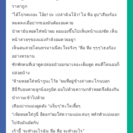
ราคาถูก
“ได้โปรดเถอะ โอ้ย! ปะ เปล่าฉันโอ้ว! ไม่ หือ อุบ”เสียงร้อง
หมดลงเมื่อปากของมันต้องอมควย
นำตามันหยดใส่หน้าผม ผมมองขึ้นไปเห็นหน้าแม่งชัด เห็น
หน้าสวยๆของแม่งกำลังอมควยอยูา
เห็นคนสวยโดนทรมานนี่สะใจจริงๆ “หือ หือ ๆๆๆ”เธอร้อง
อย่างทรมาน
ซักพักคนที่เอาตูดปล่อยนำออกมาเลอะเต็มตูด คนที่โดนอมก็
ปล่อยบ้าง
“ห้ามหยดใส่หน้ากูนะโว้ย “ผมที่อยู่ข้างล่างตะโกนบอก
อีนี่รีบอมควยลูกน้องกูมิด อมไปด้วยความกลัวหยดจึงต้องกิน
นำกามเข้าไปด้วย
เสียงปากแม่งดูดดัง “แจ็บๆ”สะใจเหี้ยๆ
“เห้ยหยดใส่กูนี่ อีดอก”ผมใส่ความแม่งเล่นๆ พลักตัวแม่งออก
ไปจับมันมัดกับ
เก้าอี้ ‘จะทำอะไรฉัน หือ หือ จะทำอะไร”