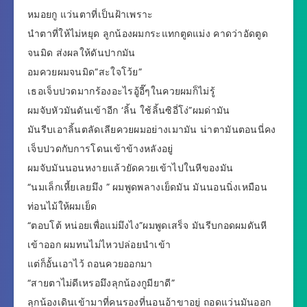
หมอยกู แว่นตาที่เป็นฝ้าเพราะ
นำตาที่ให้ไม่หยุด ลูกน้องผมกระแทกตูดแม่ง คาดว่าอัดตูด
จนมิด ส่งผลให้ดันปากมัน
อมควยผมจนมิด”สะใจโว้ย”
เธอเจ็บปวดมากร้องอะไรอู้อี๊ๆในควยผมก็ไม่รู้
ผมจับหัวมันดันเข้าอีก ‘ลิ้น ใช้ลิ้นซิอี่โง่”ผมด่ามัน
มันรีบเอาลิ้นตลัดเลียควยผมอย่างเมามัน น่าตามันตอนนี่คง
เจ็บปวดกับการโดนเข้าข้างหลังอยู่
ผมจับมันนอนหงายแล้วยัดควยเข้าไปในหีของมัน
“นมเล็กเหี้ยเลยมึง ” ผมพูดพลางเย็ดมัน มันนอนนิ่งเหมือน
ท่อนไม้ให้ผมเย็ด
“ตอบโต้ หน่อยเพื่อแม่มึงไง”ผมพูดเสร็จ มันรีบกอดผมดันหี
เข้าออก ผมทนไม่ไหวปล่อยนำเข้า
แต่ก็อั้นเอาไว้ ถอนควยออกมา
“สายตาไม่ดีเหรอมึงลุกน้องกูมียาดี”
ลุกน้องเดินเข้ามาที่คนรองที่นอนอ้าขาอยู่ ถอดแว่นมันออก