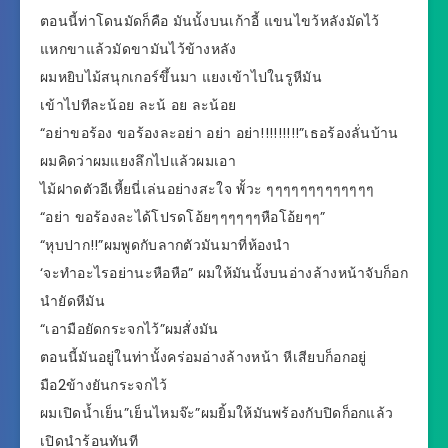
ตอนนี้ท่าโดนมัดก็คือ มันนั้งบนเก้าอี้ แขนไขว้หลังมัดไว้
แหกขาแล้วมัดขามันไว้ข้างหลัง
ผมหยิบไม้สนุกเกอร์ขึ้นมา แยงเข้าไปในรูหีมัน
เข้าไปทีละน้อย ละน้ อย ละน้อย
“อย่าขอร้อง ขอร้องละอย่า อย่า อย่า!!!!!!!!!”เธอร้องลั่นบ้าน
ผมคิดว่าผมแยงลึกไปแล้วผมเอา
ไม้ฝาดตัวอีเหี้ยนี่เล่นอย่างสะใจ พั้วะ ๆๆๆๆๆๆๆๆๆๆๆๆๆ
“อย่า ขอร้องละได้โปรดโอ้ยๆๆๆๆๆๆหือโอ้ยๆๆ”
“หุบปาก!!”ผมพูดกับลากตัวมันมาที่ห้องนำ
‘จะทำอะไรอย่านะหือหือ” ผมให้มันนั้งบนอ่างล้างหน้าจับก็อก
นำยัดหีมัน
“เอามือยัดกระจกไว้”ผมสั่งมัน
ตอนนี้มันอยู่ในท่านั้งคร่อมอ่างล้างหน้า หีเสียบก็อกอยู่
มือ2ข้างยันกระจกไว้
ผมเปิดน้ำเย็น”เย็นไหมจ๊ะ”ผมยิ้มให้มันพร้องกับปิดก็อกแล้ว
เปิดนำร้อนทันที