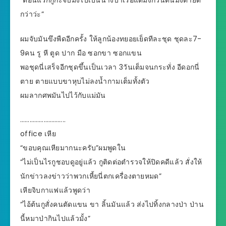
กว่าว่ะ”
ผมจับมันขึงพืดอีกครั้ง ให้ลูกน้องทยอยเย็ดทีละชุด ชุดละ7-
9คน รู หี ตูด ปาก มือ ซอกขา ซอกแขน
พอชุดนี่เสร็จอีกชุดขึ้นเป็นเวลา 3วันเต็มจนกระทั่ง อีดอกนี่
ตาย ตายแบบขาหุบไม่ลงน้ำกามเต็มทั้งตัว
ผมลากศพมันไปไว้กับแม่มัน
………………………..
office เหีย
“ขอบคุณเหียมากนะครับ”ผมพูดใน
“ไม่เป็นไรกูชอบดูอยู่แล้ว กูติดต่อตำรวจให้ปิดคดีแล้ว สั่งให้
นักข่าวลงข่าวว่าพวกเหี้ยนี่ตกเครื่องตายหมด”
เหียจิบกาแฟแล้วพูดว่า
“ไอ้ต้นกูสั่งคนตัดแขน ขา ลิ้นมันแล้ว ส่งไปทิ้งกลางป่า ป่าน
นี้หมาป่ากินไปแล้วมั้ง”