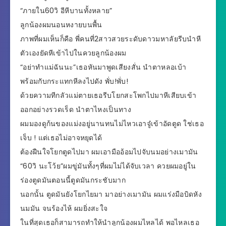
“ภายใน60วิ อีหีบานทั้งหลาย”
ลูกน้องผมนอนหงายบนพื้น
ภาพที่ผมเห็นก็คือ พี่คนที่2สาวสวยระดับดาวมหาลัยรีบนำหี
ตัวเองยัดหีเข้าไปในควยลูกน้องผม
“อย่าทำแม่ฉันนะ”เธอหันมาพูดเสียงสั่น นำตาหลอเบ้า
พร้อมกับกระแทกหีลงไปดัง พั่บ!พั่บ!
ด้วยความทีกลัวแม่ตายเธอรีบโยกสะโพกไปมาหีเสียบเข้า
ออกอย่างรวดเร็ด นำตาไหงเป็นทาง
ผมมองดูก้นของแม่งอยู่นานทนไม่ไหวเอาจู๋เข้าอัดตูด ใช่เธอ
เจ็บ ! แต่เธอไม่อาจหยุดได้
ต้องฝืนใจโยกตูดไปมา ผมเอามืออ้อมไปจับนมอย่างเมามัน
“60วิ นะโว้ย”ผมขู่มันทั้งๆที่ผมไม่ได้จับเวลา ควยผมอยู่ใน
ร่องตูดมันตอนนี้ตูดมันกระชับมาก
นอกนั้น ตูดมันยังโยกไยมา มาอย่างเมามัน ผมแร่งมือบิดหัง
นมมัน จนร้องไห้ ผมยิ่งสะใจ
ในที่สุดเธอก็สามารถทำให้นำลูกน้องผมไหลได้ พอไหลเธอ