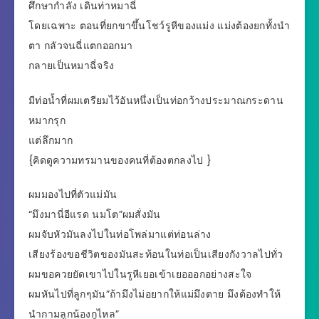
ศึกษากำลัง เดินท่าหมาฉี่
โดยเฉพาะ ตอนที่ยกขาขึ้นโชว์รูหีของแม่ง แม่งต้องยกทั้งนำ
ตา กลัวจนฉี่แตกออกมา
กลายเป็นหมาฉี่จริง
มีท่อน้ำที่ผมเตรียมไว้อันหนึ่งเป็นท่อกว้างประมาณกระดาน
หมากรุก
แต่ลึกมาก
{คิดดูความทรมานของคนที่ต้องตกลงไป }
ผมมองไปที่ตัวแม่มัน
“มึงมานี่อีแรด นมโต”ผมสั่งมัน
ผมจับหัวมันลงไปในท่อโพล่มาแต่ท่อนล่าง
เสียงร้องขอชีวิตของมันสะท้อนในท่อเป็นเสียงกังวาลไปทั่ว
ผมขอควยยัดเขาไปในรูหีเยอเข้าเยอออกอย่างสะใจ
ผมหันไปที่ลูกๆมัน”ถ้ามึงไม่อยากให้แม่มึงตาย มึงต้องทำให้
นำกามลูกน้องกูไหล”