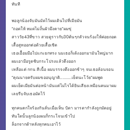
ทันที
พอลูกน้องจับมันมัดไว้ผมเดินไปที่เมียมัน
“ถอดให้ หมดไม่งั้นผัวมึงตาย”ผมขุ่
สาววัย43ที่ขาว สวยดูราวกับ30ต้นๆกลัวจนร้องให้ค่อยถอด
เสื้อสูทออกต่อด้วยเสื้อเชิด
เธอเอื้อมมือไปแกะยกทรง นมเธอก็เด้งออกมามันใหญ่มาก
ผมเอามือรูดซิบกระโปรงแล้วดึงออก
เหลือแต่ กกน สีเนื้อ ผมบรรจงดึงออกช้าๆ จนเธอล้อนจอน
“คุณนายครับผมขออนุญาติ………….เย็ดนะโว้ย”ผมพูด
ผมเย็ดเมียมันต่อหน้ามันแต่ไม่ไรได้ยินเสียงเหมือนคนมาผม
เลยรีบจับเธอมัดไว้
ทุกคนตกใจร้องกันลั่นเมื่อเห็น บิดา มารดากำลังถูกมัดอยู่
ทันใดนั้นลูกน้องผมก็กระโจนเข้าไป
ล็อกจากด้าหลังทุกคนเอาไว้