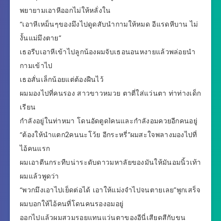
พยายามเอาหีออกไม่ให้หลั่งใน
“เอาหีเหม็นๆของมึงไปดูดสับนำกามให้หมด อีแรดหีบาน ไม่
งั้นแม่มึงตาย”
เธอรีบเอาหีเข้าไปลูกน้องผมจับเธอนอนหงายแล้วพล่อยนำ
กามเข้าไป
เธอสั่นเล็กน้อยแต่ต้องฝืนไว้
ผมมองไปที่คนรอง สาวขาวหมวย ตาตี่ใส่แว่นตา ท่าท่างเด็ก
เรียน
กำลังอยู่ในท่าหมา โดนอัดตูด1คนและกำลังอมควยอีกคนอยู่
“ต้องให้นำแตก2คนนะโว้ย อีกระหรี่”ผมสะใจพลางมองไปที่
ไอ้คนแรก
ผมเอาตีนกระทืบน่าระดับดาวมหาลัยของมันให้มันอมนิ้วเท้า
ผมแล้วพูดว่า
“พวกมึงเอาไปเย็ดต่อได้ เอาให้แม่งจำไปจนตายเลย”พูกเสร็จ
ผมบอกให้ไอ้คนที่โดนคนรองอมอยู่
ออกไปแล้วผมสวมรอยแทนแว่นตาของอีนี่เสียดสีกับขน