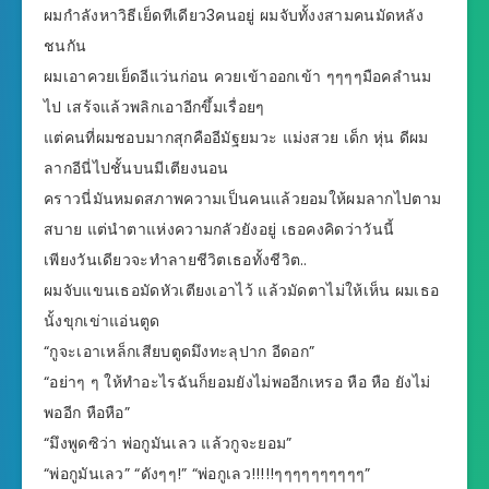
ผมกำลังหาวิธีเย็ดทีเดียว3คนอยู่ ผมจับทั้งงสามคนมัดหลัง
ชนกัน
ผมเอาควยเย็ดอีแว่นก่อน ควยเข้าออกเข้า ๆๆๆๆมือคลำนม
ไป เสร้จแล้วพลิกเอาอีกขึ้มเรื่อยๆ
แต่คนที่ผมชอบมากสุกคืออีมัฐยมวะ แม่งสวย เด็ก หุ่น ดีผม
ลากอีนี่ไปชั้นบนมีเตียงนอน
คราวนี่มันหมดสภาพความเป็นคนแล้วยอมให้ผมลากไปตาม
สบาย แต่นำตาแห่งความกลัวยังอยู่ เธอคงคิดว่าวันนี้
เพียงวันเดียวจะทำลายชีวิตเธอทั้งชีวิต..
ผมจับแขนเธอมัดหัวเตียงเอาไว้ แล้วมัดตาไม่ให้เห็น ผมเธอ
นั้งขุกเข่าแอ่นตูด
“กูจะเอาเหล็กเสียบตูดมึงทะลุปาก อีดอก”
“อย่าๆ ๆ ให้ทำอะไรฉันก็ยอมยังไม่พออีกเหรอ หือ หือ ยังไม่
พออีก หือหือ”
“มึงพูดซิว่า พ่อกูมันเลว แล้วกูจะยอม”
“พ่อกูมันเลว” “ดังๆๆ!” “พ่อกูเลว!!!!!ๆๆๆๆๆๆๆๆๆๆ”