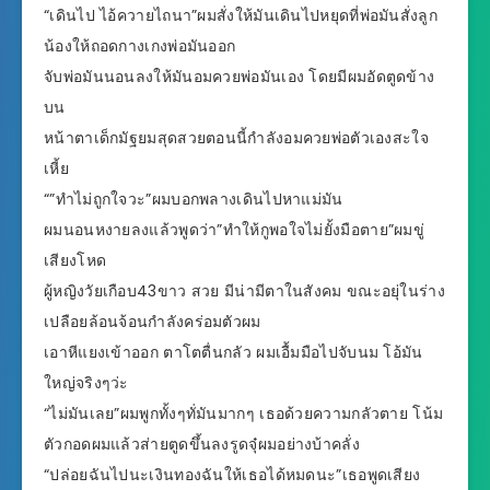
“เดินไป ไอ้ควายไถนา”ผมสั่งให้มันเดินไปหยุดที่พ่อมันสั่งลูก
น้องให้ถอดกางเกงพ่อมันออก
จับพ่อมันนอนลงให้มันอมควยพ่อมันเอง โดยมีผมอัดตูดข้าง
บน
หน้าตาเด็กมัฐยมสุดสวยตอนนี้กำลังอมควยพ่อตัวเองสะใจ
เหี้ย
“”ทำไม่ถูกใจวะ”ผมบอกพลางเดินไปหาแม่มัน
ผมนอนหงายลงแล้วพูดว่า”ทำให้กูพอใจไม่ยั้งมือตาย”ผมขู่
เสียงโหด
ผู้หญิงวัยเกือบ43ขาว สวย มีน่ามีตาในสังคม ขณะอยุ่ในร่าง
เปลือยล้อนจ้อนกำลังคร่อมตัวผม
เอาหีแยงเข้าออก ตาโตตื่นกลัว ผมเอื้มมือไปจับนม โอ้มัน
ใหญ่จริงๆว่ะ
“ไม่มันเลย”ผมพูกทั้งๆทั่มันมากๆ เธอด้วยความกลัวตาย โน้ม
ตัวกอดผมแล้วส่ายตูดขึ้นลงรูดจุ๋ผมอย่างบ้าคลั่ง
“ปล่อยฉันไปนะเงินทองฉันให้เธอได้หมดนะ”เธอพูดเสียง