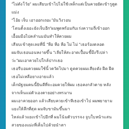
“ไม่ดังโว้ย” ผมเสียบเข้าไปไม่ใช้เหล็กแต่เป็นควยยัดเข้ารูตูด
แม่ง
“โอ้ย เจ็บ เอาออกเถอะ”มันวิงวอน
‘โดนตั้งเยอะยังเจ็บอีก”ผมพูดพร้อมกับเร่งความถี่เข้าออก
เอื้อมมือไปคลำนมมันทำให้ควยผม
เสียบเข้าสุดเลยที่นี่ “หือ หือ หือ ไม่ ไม่ “เธอร้องตลอด
ผมจับเธอนอนหงายขึ้น “เลียให้สะอาดเปื้อนขี้มึงรึเปล่า
ว่ะ”ผมเอาควยไปใกล้ปากเธอ
เธอรีบอมควยผมใช้นิ้วตวัดไปมา ดูดควยผมเสียงดัง ฝืด ฝืด
เธอไม่เหลือยางอายแล้ว
เด็กมัฐยมคนนี้ยินดีที่จะอมควยให้ผม เธอคงกลัวตาย หลัง
จากเห็นแม่ตัวเองตายอย่างทรมาน
ผมเอาควยออก แล้วเสียบควยเข้าหีเธอเข้าไป ผมพยายาม
แยงให้ลึกที่สุด ผมจับขามันขึ้นมา
ไหล่แล้วแยงเข้าไปอีกที่ ผมโน้มตัวบรรจง จูบใบหน้าแสน
สวยของแม่งที่เต็มไปด้วยนำตา