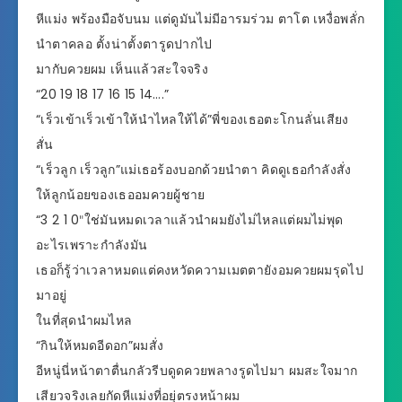
หีแม่ง พร้องมือจับนม แต่ดูมันไม่มีอารมร่วม ตาโต เหงื่อพลั่ก
นำตาคลอ ตั้งน่าตั้งตารูดปากไป
มากับควยผม เห็นแล้วสะใจจริง
“20 19 18 17 16 15 14….”
“เร็วเข้าเร็วเข้าให้นำไหลให้ได้”พี่ของเธอตะโกนลั่นเสียง
สั่น
“เร็วลูก เร็วลูก”แม่เธอร้องบอกด้วยนำตา คิดดูเธอกำลังสั่ง
ให้ลูกน้อยของเธออมควยผู้ชาย
“3 2 1 0″ใช่มันหมดเวลาแล้วนำผมยังไม่ไหลแต่ผมไม่พุด
อะไรเพราะกำลังมัน
เธอก็รู้ว่าเวลาหมดแต่คงหวัดความเมตตายังอมควยผมรุดไป
มาอยู่
ในที่สุดนำผมไหล
“กินให้หมดอีดอก”ผมสั่ง
อีหนู่นี่หน้าตาตื่นกลัวรีบดูดควยพลางรูดไปมา ผมสะใจมาก
เสียวจริงเลยกัดหีแม่งที่อยุ่ตรงหน้าผม