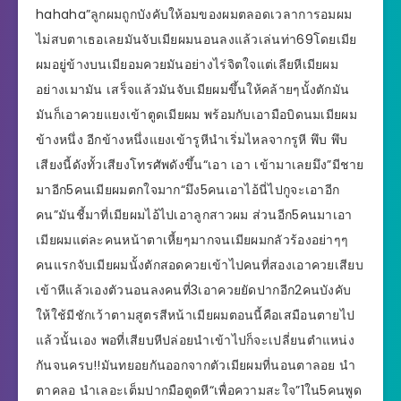
hahaha”ลูกผมถูกบังคับให้อมของผมตลอดเวลาการอมผม
ไม่สบตาเธอเลยมันจับเมียผมนอนลงแล้วเล่นท่า69โดยเมีย
ผมอยู่ข้างบนเมียอมควยมันอย่างไร่จิตใจแต่เลียหีเมียผม
อย่างเมามัน เสร็จแล้วมันจับเมียผมขึ้นให้คล้ายๆนั้งตักมัน
มันก็เอาควยแยงเข้าตูดเมียผม พร้อมกับเอามือบิดนมเมียผม
ข้างหนึ่ง อีกข้างหนึ่งแยงเข้ารูหีนำเริ่มไหลจากรูหี พึบ พึบ
เสียงนี้ดังทั้วเสียงโทรศัพดังขึ้น“เอา เอา เข้ามาเลยมึง”มีชาย
มาอีก5คนเมียผมตกใจมาก“มึง5คนเอาไอ้นี่ไปกูจะเอาอีก
คน”มันชี้มาที่เมียผมไอ้ไปเอาลูกสาวผม ส่วนอีก5คนมาเอา
เมียผมแต่ละคนหน้าตาเหี้ยๆมากจนเมียผมกลัวร้องอย่าๆๆ
คนแรกจับเมียผมนั้งตักสอดควยเข้าไปคนที่สองเอาควยเสียบ
เข้าหีแล้วเองตัวนอนลงคนที่3เอาควยยัดปากอีก2คนบังคับ
ให้ใช้มีชักเว้าตามสูตรสีหน้าเมียผมตอนนี้คือเสมือนตายไป
แล้วนั้นเอง พอที่เสียบหีปล่อยนำเข้าไปก็จะเปลี่ยนตำแหน่ง
กันจนครบ!!มันทยอยกันออกจากตัวเมียผมที่นอนตาลอย นำ
ตาคลอ นำเลอะเต็มปากมือตูดหี“เพื่อความสะใจ”1ใน5คนพูด