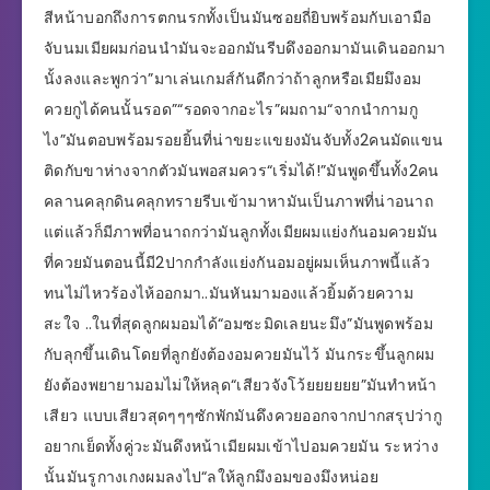
สีหน้าบอกถึงการตกนรกทั้งเป็นมันซอยถี่ยิบพร้อมกับเอามือ
จับนมเมียผมก่อนนำมันจะออกมันรีบดึงออกมามันเดินออกมา
นั้งลงและพูกว่า”มาเล่นเกมส์กันดีกว่าถ้าลูกหรือเมียมึงอม
ควยกูได้คนนั้นรอด”“รอดจากอะไร”ผมถาม“จากนำกามกู
ไง”มันตอบพร้อมรอยยิ้นที่น่าขยะแขยงมันจับทั้ง2คนมัดแขน
ติดกับขาห่างจากตัวมันพอสมควร“เริ่มได้!”มันพูดขึ้นทั้ง2คน
คลานคลุกดินคลุกทรายรีบเข้ามาหามันเป็นภาพที่น่าอนาถ
แต่แล้วก็มีภาพที่อนาถกว่ามันลูกทั้งเมียผมแย่งกันอมควยมัน
ที่ควยมันตอนนี้มี2ปากกำลังแย่งกันอมอยู่ผมเห็นภาพนี้แล้ว
ทนไม่ไหวร้องไห้ออกมา..มันหันมามองแล้วยิ้มด้วยความ
สะใจ ..ในที่สุดลูกผมอมได้“อมซะมิดเลยนะมึง”มันพูดพร้อม
กับลุกขึ้นเดินโดยที่ลูกยังต้องอมควยมันไว้ มันกระขึ้นลูกผม
ยังต้องพยายามอมไม่ให้หลุด“เสียวจังโว้ยยยยยย”มันทำหน้า
เสียว แบบเสียวสุดๆๆๆซักพักมันดึงควยออกจากปากสรุปว่ากู
อยากเย็ดทั้งคู่วะมันดึงหน้าเมียผมเข้าไปอมควยมัน ระหว่าง
นั้นมันรูกางเกงผมลงไป“ลให้ลูกมึงอมของมึงหน่อย