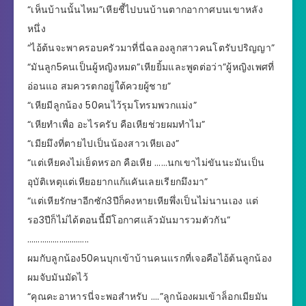
“เห็นบ้านนั้นไหม”เหียชี้ไปบนบ้านตากอากาศบนเขาหลัง
หนึ่ง
“ไอ้ต้นจะพาครอบครัวมาที่นี่ฉลองลูกสาวคนโตรับปริญญา”
“มันลูก5คนเป็นผู้หญิงหมด”เหียยิ้มและพูดต่อว่า”ผู้หญิงเพศที่
อ่อนแอ สมควรตกอยู่ใต้ควยผู้ชาย”
“เหียมีลูกน้อง 50คนไว้รุมโทรมพวกแม่ง”
“เหียทำเพื่อ อะไรครับ คือเหียช่วยผมทำไม”
“เมียมึงที่ตายไปเป็นน้องสาวเหียเอง”
“แต่เหียคงไม่เย็ดหรอก คือเหีย ……นกเขาไม่ขันนะมันเป็น
อุบัติเหตุแต่เหียอยากแก้แคันเลยเรียกมึงมา”
“แต่เหียรักษาอีกซัก3ปีก็คงหายเหียพึ่งเป็นไม่นานเอง แต่
รอ3ปีก็ไม่ได้ตอนนี้มีโอกาศแล้วมันมารวมตัวกัน”
………………………..
ผมกับลูกน้อง50คนบุกเข้าบ้านคนแรกที่เจอคือไอ้ต้นลูกน้อง
ผมจับมันมัดไว้
“คุณคะอาหารนี่จะพอสำหรับ ….”ลูกน้องผมเข้าล็อกเมียมัน