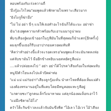
หอบพร้องกับเร่งความถี่
‘มึงรู้อะไรไหม”ผมพูดแล้วพักหายใจเพราะเสียวมาก
“ยังไงกูก็ฆ่ามึง”
“ไม่ ไม่ อย่า นี่ๆ แนให้เธอทำอะไรฉันก็ได้นะนะ อย่าฆ่า
ฉัน”เธอพูดความกลัวพร้อมกับเอานมมาถูน่าผม
พั่บๆเสียงจู๋ผมเข้าออกในรูหีมันในที่สุดผมก็นำแตก{อีกครั้ง}
ผมลุกขึ้นเธอก็รีบเอาปากอมควยผมทันที
“คิดว่าทำอย่างนี้แล้วจะรอดเหรอ”ผมพูดแล้วจะมันกดลงท่อ
แต่จับขามันไว้ มืออีกข้างหยิบเนยสดยัดรูหีแม่ง
……แล้วปล่อยลงไป ” อย่า อย่าได้โปรด”เสียงก้องในท่อผมจับ
หนู10ตัวโยนลงไปแล้วปิดฝาท่อ
“แม่ แม่ แม่!!อย่า!”เสียงลูกรู้องลั่น นำตาไหลที่ต้องเห็มแม่ตัว
เองต้องทรมานอยุ่ในที่แคบโดยมีหนูคอยแทะรูหีอยู่
“แกตายซะ!”ลูกคนเล็กวิ่งมาหาผม แต่ลุกน้องผมล็อกเอาไว้
“แม่มึงซิตายไอ้โง่”
ควำโต็ะกินข้าวลงแล้วจับมันขึงพืด “ไอ้เลว ไอ้เวร ไอ้”เสียง