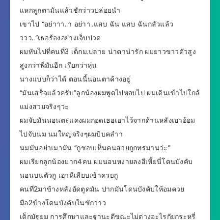
แหกลูกตามันแล้วชักว่าวปล่อยนำ
เขาไป “อย่าาา..า อย่าา..แสบ ฉัน แสบ ฉันกลัวแล้ว
ววว..”เธอร้องอย่างเจ็บปวด
ผมหันไปที่คนที่3 เด็กม.ปลาย น่าตาน่ารัก ผมยาวขาวตัวสูง
สูงกว่าพี่มันอีก เรียกว่าหุ่น
นางแบบก็ว่าได้ ตอนนี้นอนตาค้างอยู่
“มันเสร็จแล้วครับ”ลูกน้องผมพูดไปหอบไป ผมเดินเข้าไปใกล้
แม่งสวยจริงๆว่ะ
ผมจับมันนอนตะแคงผมกอดเธอเอาไว้จากด้านหลังเอาอ้อม
ไปจับนม นมใหญ่จริงๆผมบิบคลำา
นมมันอย่าเมามัน “กูชอบเห็นคนสวยถูกทรมานว่ะ”
ผมเรียกลูกน้องมาก4คน ผมนอนหงายลงอีเหี้ยนี่โดนบังคับ
นอนบนตัวกู เอาหีเสียบเข้าควยกู
คนที่2มาข้างหลังอัดตูดมัน ปากมันโดนบังคับให้อมควย
มือ2ข้างโดนบังคับในชักว่าว
เด็กมัฐยม การศึกษาและฐานะดีขณะไม่ต่างอะไรกัยกระหรี่