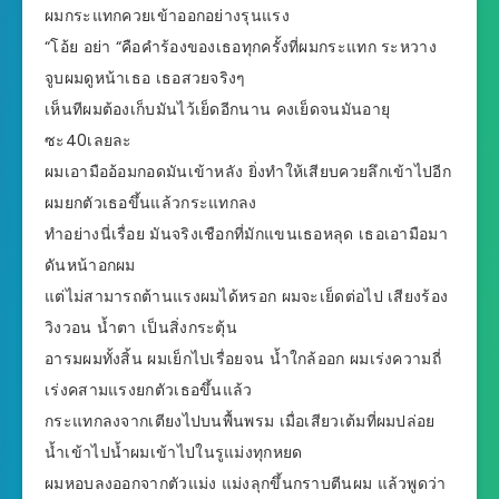
ผมกระแทกควยเข้าออกอย่างรุนแรง
“โอ้ย อย่า “คือคำร้องของเธอทุกครั้งที่ผมกระแทก ระหวาง
จูบผมดูหน้าเธอ เธอสวยจริงๆ
เห็นทีผมต้องเก็บมันไว้เย็ดอีกนาน คงเย็ดจนมันอายุ
ซะ40เลยละ
ผมเอามืออ้อมกอดมันเข้าหลัง ยิ่งทำให้เสียบควยลึกเข้าไปอีก
ผมยกตัวเธอขึ้นแล้วกระแทกลง
ทำอย่างนี่เรื่อย มันจริงเชือกที่มักแขนเธอหลุด เธอเอามือมา
ดันหน้าอกผม
แต่ไม่สามารถต้านแรงผมได้หรอก ผมจะเย็ดต่อไป เสียงร้อง
วิงวอน น้ำตา เป็นสิ่งกระตุ้น
อารมผมทั้งสิ้น ผมเย็กไปเรื่อยจน น้ำใกล้ออก ผมเร่งความถี่
เร่งคสามแรงยกตัวเธอขึ้นแล้ว
กระแทกลงจากเตียงไปบนพื้นพรม เมื่อเสียวเต้มที่ผมปล่อย
น้ำเข้าไปน้ำผมเข้าไปในรูแม่งทุกหยด
ผมหอบลงออกจากตัวแม่ง แม่งลุกขึ้นกราบตีนผม แล้วพูดว่า