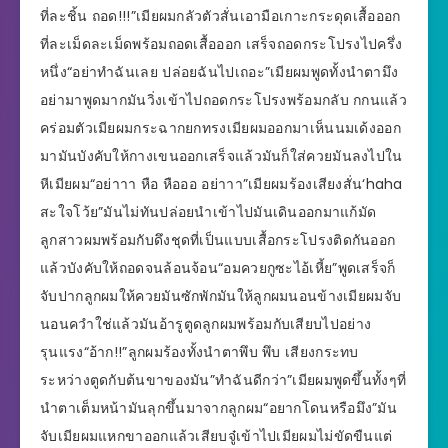
ที่ละชิ้น ถอด!!!”เมียผมกลัวตัวสั่นเอามือเกาะกระดุดเสื้อออก
ที่ละเม็ดละเม็ดพร้อมถอดเสื้อออก เสร็จถอดกระโปรงไปครึ่ง
หนึ่ง“อย่าทำฉันเลย ปล่อยฉันไปเถอะ”เมียผมพูดทั้งนำตามึง
อย่ามาพูดมากมันวิ่งเข้าไปถอดกระโปรงพร้อมกลับ กกนแล้ว
คร่อมตัวเมียผมกระฉากยกทรงเมียผมออกมาเห็นนมเด้งออก
มามันบังคับให้กางเขนออกเสร็จแล้วมันก็ใส่ควยมันลงไปใน
หีเมียผม“อย่าาา หือ หือออ อย่าาา”เมียผมร้องเสียงสั่น‘haha
สะใจโว้ย”มันไม่ทันปล่อยนำเข้าไปมันเดินออกมาแก้มัด
ลูกสาวผมพร้อมกับดึงชุดที่เป็นแบบเสื้อกระโปรงติดกันออก
แล้วบังคับให้ถอดจนล้อนจ้อน“อมควยกูซะไอ้เหี้ย”พูดเสร็จก็
จับปากลูกผมให้ควยมันซักพักมันให้ลูกผมนอนข้างเมียผมจับ
นอนควำใช่แล้วมันอ้ารูตูดลูกผมพร้อมกับเสียบไปอย่าง
รุนแรง“อ้าก!!”ลูกผมร้องทั้งนำตาพึบ พึบ เสียงกระทบ
ระหว่างตูดกับต้นขาของมัน”ทำฉันดีกว่า”เมียผมพูดขึ้นทั้งๆที่
นำตาเต็มหน้ามันลุกขึ้นมาจากลูกผม“อยากโดนหรือมึง”มัน
จับเมียผมแหกขาออกแล้วเสียบจู๋เข้าไปเมียผมไม่ขัดขืนแต่