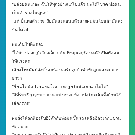
“ปล่อยฉันเถอะ ฉันให้ทุกอย่างแกไปแล้ว นะได้โปรด พ่อฉัน
เป็นตำรวจใหญ่นะ”
“แต่เป็นพ่อตำรวจ”ถีบมันลงนอนแล้วลากผมมันโยนตัวมันลง
บันไดไป
ผมเดินไปที่พัดลม
“ไอ้บ้า ปล่อยกู”เสียงเด็ก มต้น ที่หมุนอยู่ร้องผมจึงเปิดพัดลม
ให้แรงสุด
เสียงโทรศัพท์ดังขึ้งลูกน้องผมรับคุยกันซักพักลูกน้องผมมาบ
อกว่า
“อีคนโตมันป่วยนอนโรงบาลอยู่ครับมันเลยมาไม่ได้”
“อีที่รับปริญญานะเหรอ แม่งดวงแข็ง แม่งโดยเย็ดทั้งบ้านอีนี่
เสือกรอด”
ผมสั่งให้ลูกน้องจับอี3ตัวกับพ่อมันขึ้นรถ เหลืออีตัวเล็กแขวน
พัดลมอยู่
“ตอนแรกกูกะจับมึงไปเป็นนางบำเรอแต่มึงกวนตีนมึงตายดี