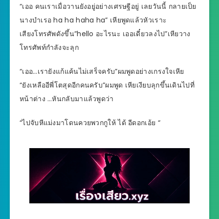
“เออ คนเราเมื่อวานยังอยู่อย่างเศรษฐีอยู่ เลยวันนี้ กลายเป็ย
นางบำเรอ ha ha haha ha” เหียพูดแล้วหัวเราะ
เสียงโทรศัพดังขึ้น”hello อะไรนะ เออเดี๋ยวลงไป”เหียวาง
โทรศัพท์กำลังจะลุก
“เออ…เรายังแก้แค้นไม่เสร็จครับ”ผมพูดอย่างเกรงใจเหีย
“ยังเหลืออีพี่โตสุดอีกคนครับ”ผมพูด เหียเงียบลุกขึ้นเดินไปที่
หน้าต่าง …หันกลับมาแล้วพูดว่า
“ไปจับหีแม่งมาโดนควยพวกกูให้ ได้ อีดอกเอ้ย “