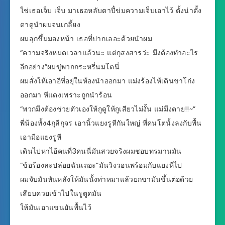
ใช่เธอเจ็บ เจ็บ มาเธอหลับตาปี๋ข่มความเจ็บเอาไว้ ตั้งน่าตั้ง
ตาดูนำผมจนเกลี้ยง
ผมลุกขึ้มมองหน้า เธอที่ปากเลอะด้วยนำผม
“ความจริงหมดเวลาแล้วนะ แต่กุสงสารว่ะ มึงต้องทำอะไร
อีกอย่าง”ผมขู่พวกกระหรี่นมโตนี่
ผมสั่งให้เอาอีที่อยุ่ในห้องนำออกมา แม่งร้องไห้เดินขาโก่ง
ออกมา หีแดงเพราะถูกนำร้อน
“พวกมึงต้องช่วยตัวเองให้กูดูให้กูเสียวไม่งั้น แม่มึงตาย!!~”
พี่น้องทั้ง4กุลีกุจร เอานิ้วแยงรูหีกันใหญ่ พี่คนโตนั้งลงกับพื้น
เอามือแยงรูหี
เดินไปหาไอ้คนที่3คนนี่มันสวยจริงผมชอบทรมานมัน
“ข้อร้องละปล่อยฉันเถอะ”มันวิงวอนพร้อมกับแยงหีไป
ผมจับมันหันหลังให้มันนั้งท่าหมาแล้วยกขามันขึ้นต่อด้วย
เสียบควยเข้าไปในรูตูดมัน
ให้มันเอาแขนยันพื้นไว้