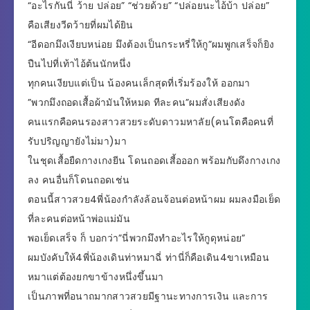
“อะไรกันนี่ ว้าย ปล่อย” “ช่วยด้วย” “ปล่อยนะไอ้บ้า ปล่อย”
คือเสียงวีดว้ายที่ผมได้ยิน
“อีดอกมึงเงียบหน่อย มึงต้องเป็นกระหรี่ให้กู”ผมพูกเสร็จก็ยิง
ปืนไปที่เท้าไอ้ต้นนักหนึ่ง
ทุกคนเงียบแต่เป็น น้องคนเล็กสุดที่เริ่มร้องให้ ออกมา
”พวกมึงถอดเสื้อผ้ามันให้หมด ทีละคน”ผมสั่งเสียงดัง
คนแรกคือคนรองสาวสวยระดับดาวมหาลัย(คนโตคือคนที่
รับปริญญายังไม่มา)มา
ในชุดเสื้อยืดกางเกงยีน โดนถอดเสี้อออก พร้อมกับดึงกางเกง
ลง คนอื่นก็โดนถอดเช่น
ตอนนี้สาวสวย4พี่น้องกำลังล้อนจ้อนต่อหน้าผม ผมลงมือเย็ด
ที่ละคนต่อหน้าพ่อแม่มัน
พอเย็ดเสร็จ ก็ บอกว่า”นี่พวกมึงทำอะไรให้กูดุหน่อย”
ผมบังคับให้4พี่น้องเดินท่าหมาฉี่ ท่านี่ก็คือเดิน4ขาเหมือน
หมาแต่ต้องยกขาข้างหนึ่งขึ้นมา
เป็นภาพที่อนาถมากสาวสวยมีฐานะทางการเงิน และการ