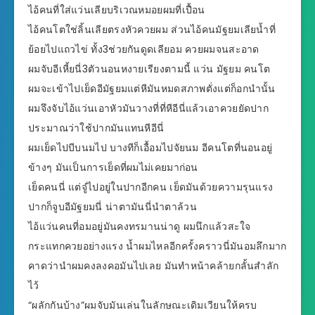
ไอ้คนที่ใส่แว่นเลียบริเวณหมอยผมที่เปื้อน
ไอ้คนโตใช่ลิ้นเลียตรงหัวควยผม ส่วนไอ้คนมัฐยมเลียน้ำที่
ย้อยไปแถวไข่ ทั้ง3ช่วยกันดูดเลียอม ควยผมจนสะอาด
ผมจับอีเหี้ยนี่3ตัวนอนหงายเรียงตามนี้ แว่น มัฐยม คนโต
ผมจะเข้าไปเย็ดอีมัฐยมแต่หีมันหมดสภาพตั่งแต่ก็อกนำนั้น
ผมจึงจับไอ้แว่นเอาหัวมันวางที่ที่หีอีนี่แล้วเอาควยยัดปาก
ประมาณว่าใช้ปากมันแทนหีอีนี่
ผมเย็ดไปบีบนมไป บางทีก็เอื้อมไปจัยนม อีคนโตที่นอนอยู่
ข้างๆ มันเป็นการเย็ดที่ผมไม่เคยมาก่อน
เย็ดคนนี่ แต่จู๋ไปอยู่ในปากอีกคน เย็ดมันด้วยความรุนแรง
ปากก็จูบอีมัฐยมนี่ น่าตามันนี่นำตาล้วน
ไอ้แว่นคนที่อมอยู่มันคงทรมานน่าดู ผมนึกแล้วสะใจ
กระแทกควยอย่างแรง น้ำผมไหลอีกครั้งคราวนี่มันอมลึกมาก
คาดว่านำผมคงลงคอมันไปเลย มันทำหน้าคล้ายกลั้นสำลัก
ไว้
“ผลักกันบ้าง”ผมจับมันเล่นในลักษณะเดิมเวียนให้ครบ