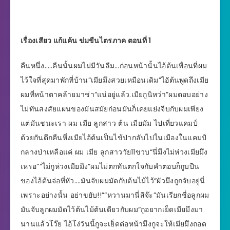
เรื่องเสียว แก้แค้น ข่มขืนไตรภาค ตอนที่ 1
คืนหนึ่ง…..คืนนั้นผมไม่มีวันลืม…ก่อนหน้านั้นไอ้ต้นเพื่อนที่ผม
ไว้ใจที่สุดมาพักที่บ้าน“เมียมึงสวยเหมือนเดิม”ไอัต้นพูดถึงเมีย
ผมที่หน้าตาคล้ายมาช่า“แน่อยู่แล้ว.เมียกูนิหว่า”ผมตอบอย่าง
ไม่ทันสงสัยแผนของมันสมัยก่อนมันก็เคยแย่งจีบกับผมเพียง
แต่มันชนะเรา ผม เมีย ลูกสาว ต้น เมียมัม ไปเที่ยวแคมป์
ด้วยกันดึกคืนหึ่งเมียไอ้ต้นเป็นไข้ป่ากลับไปในเมืองในแคมป์
กลางป่าเหลือแค่ ผม เมีย ลูกสาววัย11ขวบ“นี่มึงไม่ห่วงเมียมึง
เหรอ”“ไม่กูห่วงเมียมึง”ผมไม่ตกทันตกใจกับคำตอบก็ถูบปืน
ของไอ้ต้นจ่อที่หัว….มันจับผมมัดกับต้นไม้ไว้“ผัวมึงถูกจับอยู่นี่
เพราะอย่างนั้น อย่าขยับ!!”“หวานมานี่สิจ๊ะ”มันเรียกชื่อลูกผม
มันจับลูกผมมัดไว้ต้นไม้ต้นเดียวกับผม“กูอยากเย็ดเมียมึงมา
นานแล้วโว๊ย ไอ้โง่วันนี้กูจะเย็ดต่อหน้ามึงกูจะให้เมียมึงถอด