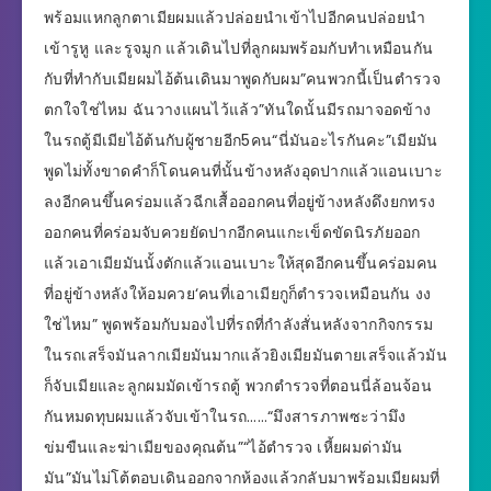
พร้อมแหกลูกตาเมียผมแล้วปล่อยนำเข้าไปอีกคนปล่อยนำ
เข้ารูหู และรูจมูก แล้วเดินไปที่ลูกผมพร้อมกับทำเหมือนกัน
กับที่ทำกับเมียผมไอ้ต้นเดินมาพูดกับผม”คนพวกนี้เป็นตำรวจ
ตกใจใช่ไหม ฉันวางแผนไว้แล้ว”ทันใดนั้นมีรถมาจอดข้าง
ในรถตู้มีเมียไอ้ต้นกับผู้ชายอีก5คน“นี่มันอะไรกันคะ”เมียมัน
พูดไม่ทั้งขาดคำก็โดนคนที่นั้นข้างหลังอุดปากแล้วแอนเบาะ
ลงอีกคนขึ้นคร่อมแล้วฉีกเสื้อออกคนที่อยู่ข้างหลังดึงยกทรง
ออกคนที่คร่อมจับควยยัดปากอีกคนแกะเข็ดขัดนิรภัยออก
แล้วเอาเมียมันนั้งตักแล้วแอนเบาะให้สุดอีกคนขึ้นคร่อมคน
ที่อยู่ข้างหลังให้อมควย‘คนที่เอาเมียกูก็ตำรวจเหมือนกัน งง
ใช่ไหม” พูดพร้อมกับมองไปที่รถที่กำลังสั่นหลังจากกิจกรรม
ในรถเสร็จมันลากเมียมันมากแล้วยิงเมียมันตายเสร็จแล้วมัน
ก็จับเมียและลูกผมมัดเข้ารถตู้ พวกตำรวจที่ตอนนี่ล้อนจ้อน
กันหมดทุบผมแล้วจับเข้าในรถ……“มึงสารภาพซะว่ามึง
ข่มขืนและฆ่าเมียของคุณต้น”“ไอ้ตำรวจ เหี้ยผมด่ามัน
มัน”มันไม่โต้ตอบเดินออกจากห้องแล้วกลับมาพร้อมเมียผมที่