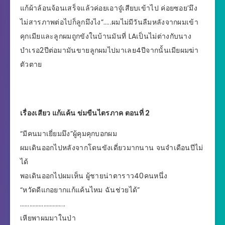
แก้ผ้าล้อนจ้อนเสร็จแล้วค่อยเอาจู๋เสียบเข้าไป ค่อยซอย’มึง
ไม่สารภาพต่อไปก็ลูกมึงไง”…..ผมไม่มีวันลืมหลังจากผมเข้า
คุกเมียและลูกผมถูกขังในบ้านมันที่ LAเป็นไม่ต่างกับนาง
บำเรอ2ปีต่อมามันขายลูกผมไปมาเลย4ปีจากนั้นเมียผมฆ่า
ตัวตาย
เรื่องเสียว แก้แค้น ข่มขืนไตรภาค ตอนที่ 2
“มีคนมาเยี่ยมมึง”ผู้คุมคุกบอกผม
ผมเดินออกไปหลังจากโดนขังเดี่ยวมากนาน จนจำเดือนปีไม่
ได้
พอเดินออกไปผมเห็น ผู้ชายน่าตาราว40คนหนึ่ง
“หวัดดีแกอยากแก้แค้นไหม ฉันช่วยได้”
………………………..
เหียพาผมมาในป่า