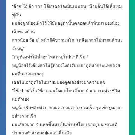
“อ้าก โอ้ อ้า าาา โอ้ย”เธอร้องมันเป็นคน “ห้ามดิ้นไอ้เหี้ย”ผม
ขู่มัน
ผมสั่งลูกน้องเฝ้าไว้ให้มันอยู่ท่านั้นตลอดแล้วหันมามองน้อง
เล็กของบ้าน
สาวน้อย วัย ม1 หน้าดีดีขาวนมโต “เหลือเวลาไม่มากแล้วนะ
จ๊ะหนู”
“หนูต้องทำให้น้ำอาไหลภายใน1นาทีเริ่ม!”
หนูน้อยไร้เดียงสาไม่รู้ทำยังไงดีเรียบเอาตูดมากระแทกควย
ผมที่นอนหงายอยู่
เธอรีบเอาตูดไถไปมาผมมองตูดเออย่างมาความสุข
“ใช้ ปากสิ่เร็ว”พี่สาวคนโตตะโกนขึ้นมาด้วยความห่วงชีวิต
แม่ตัวเอง
หนูน้องรีบพลิกตัวปากอมควยผมอย่างรวดเร็ว รูดเข้ารูดออก
อย่างรวดเร็ว
ผมเสียวมาก จับเธอขึ้นมาเป็นท่า69โดยเธออยู่บน ขณะที่
ปากเธอกำลังอมอยู่ผมเอาลิ้นเลีย