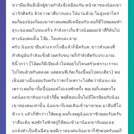
ขวามือเห็นมีเด็กผู้ชายกำลังฉี่เหมือนกัน หน้าตาของน้องเขา
น่ารักดีครับ ผิวขาวตาตี่ปากแดง ใส่แว่นด้วย ไม่สูงเท่าไหร่
ผมก็มองน้องก็มองมาทางผมพอดีเหมือนกัน ผมก็ฉี่ไปพอผมทำ
ธุระของผมไปจนเสร็จ กำลังจาเก็บช้างน้อยผมเข้าที่ก็หันไป
ทางน้องคนนั้น โอ๊ย…ใจแทบละลาย
ครับ น้องเขายืนห่างจากโถฉี่แล้วก็ฉี่ครับค..ขาวหัวแดงที่
สำคัญมันกำลังแข็งด้วยครับขนาดก็กำลังดีครับประมาณ
6นิ้วกว่า (ไอ้ผมก็มีเมียแล้วไม่ค่อยไปไหนครับเพราะเราจะ
ไปไหนด้วยกันตลอด แต่ตอนที่เกิดเรื่องนี้ผมไปคนเดียว) พอ
เห็นอย่างนั้นยอมรับครับว่าตกใจเพราะไม่คิดว่ามันจะเจอ
เพราะผมก็มาปั้มนี้บ่อยแต่ไม่เจอซักครั้ง พอเจอก็เลยตกใจ
แต่น้องเขาหันมาแล้วก็ยิ้ม พอดีตอนนั้นไม่มีใครมีผมกับน้อง
เขาสองคนเท่านั้น น้องเขาก็เลยเดินเข้ามาหาผม มายืนที่โถ
ข้าง ๆ แล้วก็ชักว่าวให้ผมดู ผมก็เลยดูน้องเขาชักยอมรับครับ
ว่าตื่นเต้น พอชักไปซักครู่ก็มีคนเข้ามาน้องเขากับผมเลย
แกล้งทำเป็นยืนฉี่ต่อ พอมีเราสองคนน้องเขาก็ชักต่อครับผมก็