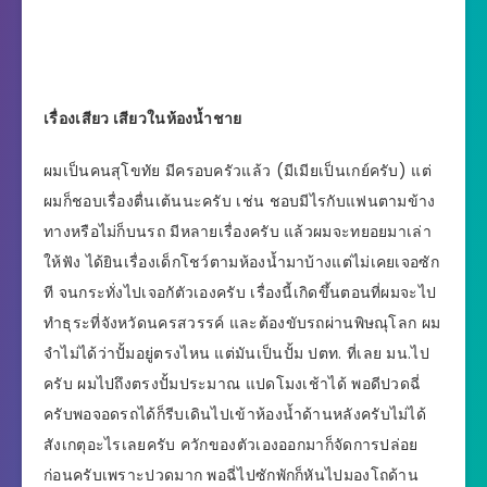
เรื่องเสียว เสียวในห้องน้ำชาย
ผมเป็นคนสุโขทัย มีครอบครัวแล้ว (มีเมียเป็นเกย์ครับ) แต่
ผมก็ชอบเรื่องตื่นเต้นนะครับ เช่น ชอบมีไรกับแฟนตามข้าง
ทางหรือไม่ก็บนรถ มีหลายเรื่องครับ แล้วผมจะทยอยมาเล่า
ให้ฟัง ได้ยินเรื่องเด็กโชว์ตามห้องน้ำมาบ้างแต่ไม่เคยเจอซัก
ที จนกระทั่งไปเจอกัตัวเองครับ เรื่องนี้เกิดขึ้นตอนที่ผมจะไป
ทำธุระที่จังหวัดนครสวรรค์ และต้องขับรถผ่านพิษณุโลก ผม
จำไม่ได้ว่าปั้มอยู่ตรงไหน แต่มันเป็นปั้ม ปตท. ที่เลย มน.ไป
ครับ ผมไปถึงตรงปั้มประมาณ แปดโมงเช้าได้ พอดีปวดฉี่
ครับพอจอดรถได้ก็รีบเดินไปเข้าห้องน้ำด้านหลังครับไม่ได้
สังเกตุอะไรเลยครับ ควักของตัวเองออกมาก็จัดการปล่อย
ก่อนครับเพราะปวดมาก พอฉี่ไปซักพักก็หันไปมองโถด้าน