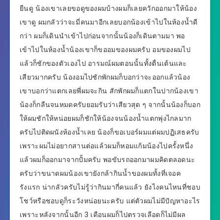
ยืนดู น้องเขาเลยขอดูของผมบ้างผมก็เลยควักออกมาให้น้อง
เขาดู ผมกลัวว่าจะมี่คนมาอีกเลยบอกน้องเข้าไปในห้องน้ำดี
กว่า ผมก็เดินนำเข้าไปก่อนจากนั้นน้องก็เดินตามมา พอ
เข้าไปในห้องน้ำน้องเขาก็ขออมของผมครับ อมของผมไป
แล้วก็ชักของตัวเองไป อารมณ์ผมตอนนั้นทั้งตื่นเต้นและ
เสียวมากครับ น้องอมไปซักพักผมก็บอกว่าจะออกแล้วน้อง
เขาบอกว่าแตกเลยพี่ผมจะกิน สักพักผมก็แตกในปากน้องเขา
น้องก็กลืนจนหมดครับยอมรับว่าเสียวสุด ๆ จากนั้นน้องก็บอก
ให้ผมชักให้หน่อยผมก็ชักให้น้องจนน้องน้ำแตกพุ่งไกลมาก
ครับไปติดผนังห้องน้ำเลย น้องก็ขอเบอร์ผมแต่ผมปฏิเสธครับ
เพราะผมไม่อยากสานต่อแล้วผมก็หอมแก้มน้องไปครั้งหนึ่ง
แล้วผมก็ออกมาจากปั้มครับ พอขับรถออกมาผมคิดตลอดนะ
ครับว่าขนาดผมน้องเขายังกล้ากินน้ำของผมทั้งที่เจอค
รังแรก น่ากลัวครับไม่รู้ว่ากินมากี่คนแล้ว ยังไงคนไหนที่ชอบ
โชว์หรือชอบดูก็ระวังหน่อยนะครับ แต่ตัวผมไม่มีปัญหาอะไร
เพราะหลังจากนั้นอีก 3 เดือนผมก็ไปตรวจเลือดก็ไม่มีผล