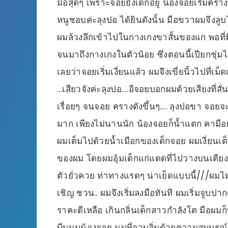
มือสุดๆ เพราะจอยยังเด็กอยู่ น้องจอยเริ่มคร
หนูชอบค่ะลุงปอ ได้ยินดังนั้น มือขวาผมจึงลูบ
ผมล้วงลึกเข้าไปในกางเกงขาสั้นของแก พอที
จนมาถึงกางเกงในตัวน้อย ซึ่งตอนนี้เปียกชุ่มไ
เลยว่าจอยเริ่มเงี่ยนแล้ว ผมจึงเขี่ยนิ้วไป
…เสียวจังค่ะลุงปอ….อีจอยบอกผมด้วยเสียงที่สั
เรื่อยๆ จนจอย ครางดังขึ้นๆ…. ลุงปอขา จอยจะท
มาก เพียงไม่นานนัก น้องจอยก็น้ำแตก คามือผ
ผมเต็มไปด้วยน้ำเมือกของเด็กจอย ผมเงี่ยนเต
ของผม โดยผมอุ้มเด็กแก่แดดที่ไปวางบนเตียง 
ตัวยั่วควย ท่าทางแรดๆ น่าเย็ดแบบนี้///ผม
เชิญ ชวน.. ผมจึงเริ่มลงมือทันที ผมเริ่มจูบป
ราคะดีเหลือ เกินกลิ่นเด็กสาวกำลังโต มือผมก
บีบนมน้องจอย นมที่อวบอิ่มด้วยความสมบูรณ์ข