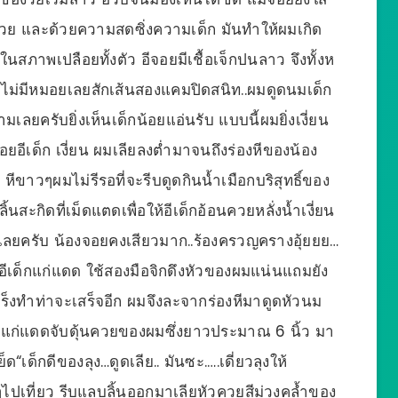
กด้วย และด้วยความสดซิ่งความเด็ก มันทำให้ผมเกิด
นสภาพเปลือยทั้งตัว อีจอยมีเชื้อเจ็กปนลาว จึงทั้งห
ไม่มีหมอยเลยสักเส้นสองแคมปิดสนิท..ผมดูดนมเด็ก
ยครับยิ่งเห็นเด็กน้อยแอ่นรับ แบบนี้ผมยิ่งเงี่ยน
อยอีเด็ก เงี่ยน ผมเลียลงต่ำมาจนถึงร่องหีของน้อง
ีขาวๆผมไม่รีรอที่จะรีบดูดกินน้ำเมือกบริสุทธิ์ของ
ะกิดที่เม็ดแตดเพื่อให้อีเด็กอ้อนควยหลั่งน้ำเงี่ยน
ลยครับ น้องจอยคงเสียวมาก..ร้องครวญครางอุ้ยยย…
ยอีเด็กแก่แดด ใช้สองมือจิกดึงหัวของผมแน่นแถมยัง
กร็งทำท่าจะเสร็จอีก ผมจึงละจากร่องหีมาดูดหัวนม
ด็กแก่แดดจับดุ้นควยของผมซึ่งยาวประมาณ 6 นิ้ว มา
ด“เด็กดีของลุง…ดูดเลีย.. มันซะ.….เดี่ยวลุงให้
ๆไปเที่ยว รีบแลบลิ้นออกมาเลียหัวควยสีม่วงคล้ำของ