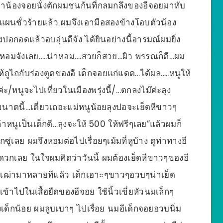
่าน้องจอยนั่งตักผมชนก้นที่กลมกลึงของอีจอยมาทับ
แผนชั่วร้ายแล้ว ผมจึงเอามือสองข้างโอบตัวน้อง
ปอกอดแล้วอบอุ่นดีจัง ได้ยินอย่างนี้อารมณ์ผมยิ่ง
ตัวหอมจังเลย…..น่าหอม….สวยก็สวย…ผิว พรรณก็ดี…ผม
ูไถกับร่องตูดของอี เด็กจอยแก่แดด…ได้ผล…..หนูให้
ะ/หนูจะไปเที่ยวในเมืองพรุ่งนี้/…ตกลงไม๊ค่ะลุง
ขนาดนี้…เดี่ยวเถอะแม่หนูน้อยลุงปอจะเย็ดหีขาวๆ
้าหนูเป็นเด็กดี…ลุงจะให้ 500 ให้ฟรีๆเลย”แล้วผมก็
ซู่เลย ผมจึงหอมต่อไปเรื่อยๆเม้มที่หูบ้าง ดูท่าทางอี
กเลย ในใจผมคิดว่าวันนี้ ผมต้องเย็ดหีขาวๆของอี
สือเฒ่ามาหลายทีแล้ว เด็กเอาะๆขาวๆอวบๆน่าเย็ด
บเข้าไปในเสื้อยืดของอีจอย ใช้นิ้วเขี่ยหัวนมเล็กๆ
ด็กน้อย ผมลูบเบาๆ ไปเรื่อย นมอีเด็กจอยอวบนิ่ม