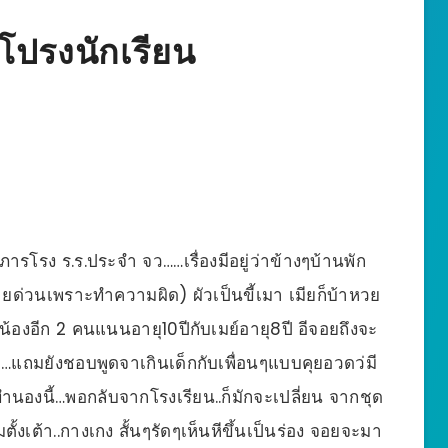
ะโปรงนักเรียน
รโรง ร.ร.ประจำ จว……เรื่องมีอยู่ว่าข้างๆบ้านพัก
ายด่วนเพราะทำความผิด) ผัวเป็นขี้เมา เมียก็บ้าหวย
น้องอีก 2 คนแนนอายุ10ปีกับเมย์อายุ8ปี อีจอยถึงจะ
รับ…แถมยังชอบพูดจาเกินเด็กกับเพื่อนๆแบบคุยอวดว่มี
งนี้…พอกลับจากโรงเรียน..ก็มักจะเปลี่ยน จากชุด
มตั้งเต้า..กางเกง สั้นๆรัดๆเห็นหีขึ้นเป็นร่อง จอยจะมา