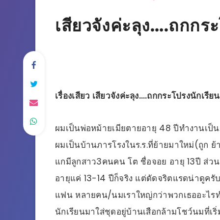
เสียวจังค่ะลุง….ถกกร
เรื่องเสียว เสียวจังค่ะลุง….ถกกระโปรงนักเรียน
ผมเป็นพ่อหม้ายเมียตายอายุ 48 ปีทำงานเป็นภา
ผมเป็นบ้านภารโรงในร.ร.ที่ย้ายมาใหม่(ถูก ย้
แกมีลูกสาว3คนคน โต ชื่อจอย อายุ 13ปี ส่วน
อายุแค่ 13-14 ปีก็จริง แต่ดัดจริตแรดน่าดูค
แฟน หลายคน/นมเราใหญ่กว่าพวกเธออะไรทำนอ
นักเรียนมาใส่ชุดอยู่บ้านเสือกล้ามโชว์นมที่เริ่