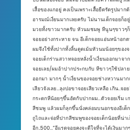
เสื้อของแกอยู่ คงเป็นเพราะเสื้อยืดรัดรูปมา
อารมณ์เงี่ยนมากเลยครับ ไม่นานเด็กจอยก็อยู่ใ
มวยทั้งขาวมากครับ หัวนมชมพู หีนูนๆขาวๆก็
จอยอย่างกระหาย จน อีเด็กจอยแอ่นหน้าอกตามเล
ผมจึงใช้ทั้งปากทั้งลิ้นดูดเม้มหัวนมน้อยๆของจ
จอยเด็กร่านสวาทจอยหลั่งน้ำเงี่ยนออกมาจาก ห
จอยเลย/ผมอ้าปากประกบกับ หีขาวๆใช้ปลายลิ้นส
ออกมา มากๆ น้ำเงี่ยนของจอยช่างหวานมากเ
เสียวจังเลย…ลุงปอขาจอยเสียวเหลือ เกิน..จอ
กระดกหีน้อยๆขึ้นอัดกับปากผม…ตัวจอยเริ่ม เ
สีชมพู แล้วผมก็ลุกขึ้นนั่งคล่อมบนอกของอีเ
ถูไถและจ่อที่ปากสีชมพูของจอยเด็กน้อยที่น่าเย็
อีก..500…”อีแรดจอยคงจะดีใจที่จะได้เงินมาก