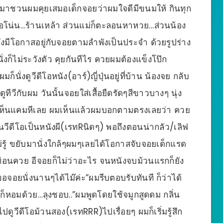
ชอบมาชวนผมคุยเสมอเด็กจอยว่าผมใจดีมีขนมให้ กินทุก
เธอโน่น…ร้านเหล้า ส่วนแม่ก็ตะลอนหาหวย…ส่วนน้อง
งมีโอกาสอยู่กับจอยตามลำพังเป็นประจำ ด้วยรูปร่าง
ก็ไม่ระวังตัว คุยกันทีไร ควยผมต้องแข็งโป๊ก
มก็นั่งดูวีดีโอหนัง(อาร์)ญี่ปุ่นอยู่ที่บ้าน น้องจย กลับ
ูทีวีกับผม วันนั้นจอยใส่เสื้อยืดรัดๆสีขาวบางๆ นุ่ง
จะเห็นแคมหีเลย ผมเห็นแล้วผมบอกตามตรงเลยว่า ควย
นวีดีโอเป็นหนังผี(เรทRนิดๆ) พอถึงตอนน่ากลัว/เลิฟ
ม่รู้ ขยับมานั่งใกล้ๆผมๆเลยได้โอกาสจับจอยเด็กแรด
อนควย อีจอยก็ไม่ว่าอะไร จนหนังจบม้วนแรกก็ยัง
อจอยนั่งนานๆได้ไม๊ค่ะ”ผมรีบตอบรับทันที ก็ว่าได้
ก็หอมด้วย…ลุงชอบ..”ผมพูดโดยใช้จมูกสูดดม กลิ่น
ูวีดีโอม้วนสอง(เรทRRR)ไปเรื่อยๆ ผมก็เริ่มรู้สึก