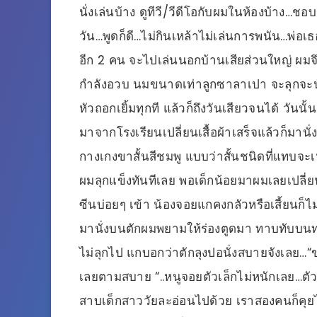
นั่งเล่นบ้าง ดูทีวี/วีดีโอกับผมในห้องบ้าง…
วัน…พูดก็ดี…ไม่กินเหล้าไม่เล่นการพนัน…พ่อ
อีก 2 คน จะไปเล่นนอกบ้านเสียส่วนใหญ่ ผมจึ
กำลังอวบ นมขนาดเท่าลูกซาลาเปา จะลุกจะนั่ง
หัวถอกเยิ้มทุกที แล้วก็ถึงวันเสียวจนได้ วันนั้นผ
มาจากโรงเรียนเปลี่ยนเสื้อผ้าเสร็จแล้วก็มานั่งด
กางเกงขาสั้นสีชมพู แบบว่าสั้นชนิดที่แทบ
ผมลุกแข็งทันทีเลย พอเด็กน้อยมาผมเลยเปลี่ย
ซีนบ่อยๆ เข้า น้องจอยแกคงกลัวหรือเสี้ยนก็ไ
มานั่งบนตักผมพยามให้ร่องตูดมา ทาบทับบนท่
ไม่ลุกไป แกบอกว่าตักลุงปอนั่งสบายจังเลย…“ข
เลยตามสบาย “..หนูจอยตัวเล็กไม่หนักเลย…ตัว
สาบเด็กสาววัยละอ่อนไปด้วย เราสองคนก็คุยไปด