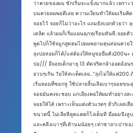
ว่าควยของผม ชักเริ่มจะแข็งมากแล้ว เพราะว
บนควยผมพอดีเลย ความเงี่ยนทำให้ผมเริ่มคิด
จอยไว้ จอยก็ไม่ว่าอะไร แถมยังบอกด้วยว่า ลุง
เตลิด แล้วผมก็เริ่มแผนฉุกทุเรียนทันที..จอย
พูดไปก็ใช้จมูกสูดดมไปผมพยามดุนท่อนควยให้ถ
ลุงปอหอมก็ได้/แต่ต้องให้หนูขอยืมตัง200นะ ค่
ปอ/// อีจอยเด็กอายุ 13 ดัดจริตกล้าออดอ้อน
อวบๆเกิน วัยให้สะเด็ดเลย…“ลุงไม่ให้แค่200..ถ
เริ่มหอมที่ซอกหู ใช้ปลายลิ้นเลียเบาๆจอยขนลุก
จอยมันคงจะชอบ แกเอียงคอให้ผมทำอย่างสะดว
จอยให้ได้ เพราะเห็นแต่งตัวแรดๆ ยั่วกิเลสเ
ขนาดนี้ ไม่เลียหีดูดแตดก็โง่เต็มที มือผมจึงลู
และคลึงเบาๆที่เต้านมน้อยๆ เท่าซาลาเปาของเ