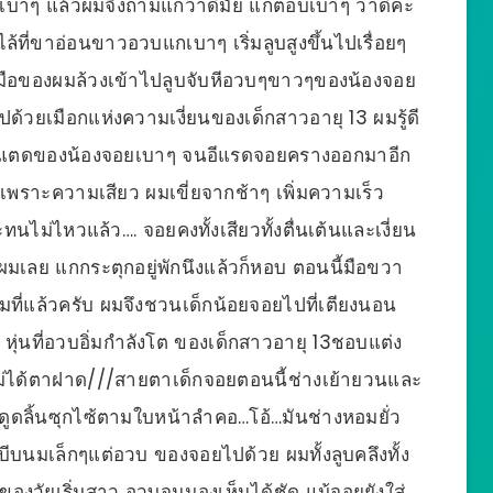
างเบาๆ แล้วผมจึงถามแกว่าดีมั้ย แกตอบเบาๆ ว่าดีค่ะ
ไล้ที่ขาอ่อนขาวอวบแกเบาๆ เริ่มลูบสูงขึ้นไปเรื่อยๆ
่มือของผมล้วงเข้าไปลูบจับหีอวบๆขาวๆของน้องจอย
ปด้วยเมือกแห่งความเงี่ยนของเด็กสาวอายุ 13 ผมรู้ดี
ที่เม็ดแตดของน้องจอยเบาๆ จนอีแรดจอยครางออกมาอีก
่นเพราะความเสียว ผมเขี่ยจากช้าๆ เพิ่มความเร็ว
นไม่ไหวแล้ว…. จอยคงทั้งเสียวทั้งตื่นเต้นและเงี่ยน
มเลย แกกระตุกอยู่พักนึงแล้วก็หอบ ตอนนี้มือขวา
็มที่แล้วครับ ผมจึงชวนเด็กน้อยจอยไปที่เตียงนอน
หุ่นที่อวบอิ่มกำลังโต ของเด็กสาวอายุ 13ชอบแต่ง
ไม่ได้ตาฝาด///สายตาเด็กจอยตอนนี้ช่างเย้ายวนและ
ากดูดลิ้นซุกไซ้ตามใบหน้าลำคอ…โอ้…มันช่างหอมยั่ว
็บีบนมเล็กๆแต่อวบ ของจอยไปด้วย ผมทั้งลูบคลึงทั้ง
องวัยเริ่มสาว อวบจนมองเห็นได้ชัด แม้จอยยังใส่