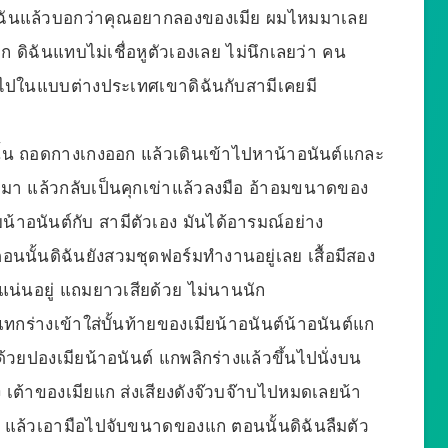
ดิฉันแล้วบอกว่าคุณอยากลองของเมีย ผมไหมมาเลย
 ดิฉันแทบไม่เชื่อหูตัวเองเลย ไม่นึกเลยว่า คน
ลไปในแบบต่างประเทศเขาดิฉันกับสามีเคยมี
นั้น ถอดกางเกงออก แล้วเดินเข้าไปหาน้าอนันต์แกละ
หันมา แล้วกลับเป็นคุกเข่าแล้วลงมือ อ้าอมขนาดของ
น้าอนันต์กับ สามีตัวเอง มันได้อารมณ์อย่าง
นนั้นดิฉันยังสวมชุดฟอร์มทำงานอยู่เลย เสื้อมีสอง
มแน่นอยู่ แถมยาวเสียด้วย ไม่นานนัก
ทกร่างเข้าใส่บั้นท้ายของเมียน้าอนันต์น้าอนันต์แก
ด้วยปองเมียน้าอนันต์ แกพลิกร่างแล้วขึ้นไปนั่งบน
ง เต้าของเมียแก ส่งเสียงดังจ๊วบจ๊าบไปหมดเลยน้า
ให้ แล้วเอามือไปจับขนาดของแก ตอนนั้นดิฉันลืมตัว