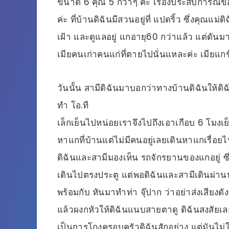
ขนาด 6 คุณ 5 กว่าๆ ค่ะ เรื่องประสบการณ์ของดิ
ค่ะ ที่บ้านดิฉันมีสวนอยู่ที่ แปดริ้ว ซึ่งคุณแ
เฝ้า และดูแลอยู่ แกอายุ60 กว่าแล้ว แต่ดันม
เมียคนเก่าคนแก่ที่ตายไปนั่นแหละค่ะ เมียแกช
วันนั้น สามีดิฉันมาบอกว่าทางบ้านดิฉันให้ดิฉ
ทำ โอ.ที
เล็กเย็นไปหน่อยเราจึงไปถึงเอาเกือบ 6 โมงเย
หาแกที่บ้านแต่ไม่มีคนอยู่เลยเดินหาแกเรื่
ดิฉันและสามีมองเห็น รถจักรยานของแกอยู่ ซึ่
เดินไปตรงประตู แต่พอดิฉันและสามีเดินผ่านหน
พร้อมกับ หันมาทำท่า จุ๊ปาก ว่าอย่าส่งเสียงดั
แล้วผงกหัวให้ดิฉันแนบสายตาดู ดิฉันสงสัยเ
เป็นการโกงครอบครัวดิฉันสักอย่าง แต่มันไม่ใช