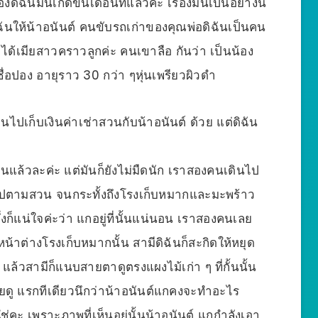
ฉันมันเกิดขึ้นเดือนที่แล้วค่ะ เรื่องมันเป็นอย่างนี้
ม่ดิฉันให้น้าอนันต์ คนขับรถเก่าของคุณพ่อดิฉันเป็นคน
าได้เมียสาวคราวลูกค่ะ คนเขาลือ กันว่า เป็นน้อง
ื่อปอง อายุราว 30 กว่า ๆหุ่นเพรียวผิวดำ
ันไปเก็บเงินค่าเช่าสวนกับน้าอนันต์ ด้วย แต่ดิฉัน
็นแล้วละค่ะ แต่มันก็ยังไม่มืดนัก เราสองคนเดินไป
อยไปตามสวน จนกระทั้งถึงโรงเก็บหมากและมะพร้าว
งก็แน่ใจค่ะว่า แกอยู่ที่นั้นแน่นอน เราสองคนเลย
้าต่างโรงเก็บหมากนั้น สามีดิฉันก็สะกิดให้หยุด
ง แล้วสามีก็แนบสายตาดูตรงแผงไม้เก่า ๆ ที่กั้นนั้น
ลยดู แรกทีเดียวนึกว่าน้าอนันต์แกคงจะทำอะไร
่คะ เพราะภาพที่เห็นอยู่นั้นน้าอนันต์ แกกำลังเอา