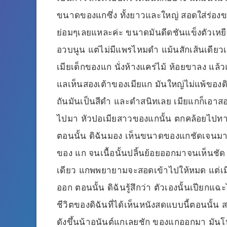
ขนาดของแกซึ่ง ทั้งยาวและใหญ่ สอดใส่ร่องข
ย่อมๆเลยแหละค่ะ ขนาดมันดีดชันแข็งตัวเหยีย
อวบนูน แต่ไม่มีแพรไหมดำ แม้นสักเส้นเดียว
เมียเด็กของแก นั่งห้างแคร่ไม้ ห้อยขาลง แล
แลเห็นสองเต้าของเมียแก มันใหญ่ไม่แพ้ของดิฉ
ถันมันเป็นสีดำ และดำสนิทเลย เมียแกก็เอา
ไปมา หัวปอเมียสาวของแกนั้น ตกคล้อยไปทางห
ตอนนั้น ดิฉันมอง เห็นขนาดของแกชัดเจนมาก
ของ แก จนเนื้อนั้นปลิ้นย้อยออกมาจนเห็นชั
เดียว แกพพยายามจะสอดเข้าไปให้หมด แต่เมี
ออก ตอนนั้น ดิฉันรู้สึกว่า ตัวเองนั้นเปียกแฉะ
ชีวิตของดิฉันที่ได้เห็นหนังสดแบบนี้ตอนนั้
ดังขึ้นน้าอนันต์แกเลยชัก ของแกออกมา มันโทง