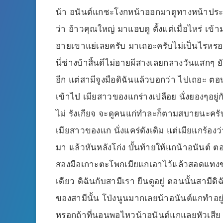
น้า อนันต์แกชะโงกหน้าออกมาดูทางหน้าประตู
ว่า อ้าวคุณใหญ่ มาแอบดู ตั้งแต่เมื่อไหร่ เข้
อายเขาแย่เลยครับ มาเถอะครับไม่เป็นไรหรอก
นี่ช่างบ้าสิ้นดีไม่อายผีสางเลยกลางวันแสกๆ
อีก แต่สามีจูงมือดิฉันแล้วบอกว่า ไปเถอะ ตอน
เข้าไป เมียสาวของแกร่างเปลือย นั่งยองๆอยู่
ไม่ รังเกียจ จะดูคนแก่ทำละก็ตามสบายนะครับ
เมียสาวของแก นั่งแคร่ดังเดิม แต่เมียแกร้องว่
มา แล้วหันหลังโก่ง บั้นท้ายให้แกน้าอนันต์
สองมือเกาะตะโพกเมียแกเอาไว้แล้วสอดแทง
เดียว ดิฉันกับสามีเรา ยืนดูอยู่ ตอนนั้นสามี
ของสามีนั้น โป่งนูนมากเลยน้าอนันต์แกทำอยู่สั
หรอกถ้าที่นอนพอไหวน้าอนันต์แกแลยหัวเสีย แ