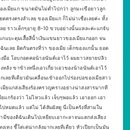
องเมียแก ขนาดมันไม่ต่ำไปกว่า ลูกมะเขือยาวลูก
ดตรงตรงลำเลย ของเมียแก ก็ไม่น่าเชื่อเลยค่ะ ทั้ง
เลย ราวเด็กๆอายุ 8-10 ขวบอย่างนั้นแหละค่ะแกจับ
้วแกแบะดุมเสื้อสีน้ำเงินแขนยาวของเมียแกออก จน
ันเลย ผิดกันตรงที่ว่า ของเมีย เด็กของแกนั้น ยอด
สองมือ โอบกอดคอน้าอนันต์เอาไว้ ผมยาวสยายปลิว
ลัง ขาข้างหนึ่งเอวเกี่ยวเอวของน้าอนันต์เอาไว้
เลยทีเดียวมันเคลื่อนเข้าออกไปร่องบ่อของเมียสาว
ด เมียแกส่งเสียงร้องครวญครางอย่างน่าสงสารมากที
ยแกร้องว่า ไม่ไหวแล้ว เจ็บๆพอแล้ว เอาออก เอา
ไปหมดแล้ว แต่ไม่ ได้สัมผัสดู นี่เป็นคร้งที่สามใน
น สามีของดิฉันเดินไปเหยียบเอากะลาจนแตกส่งเสียง
เทง ชี้โด่เด่น่ากลังมากเลยทีเดียว หัวเปียกเป็นมัน