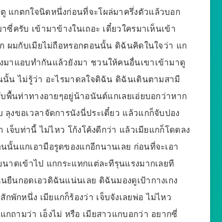
 แกตกใจนิดหนึ่งก่อนที่จะโผล่มาครึ่งตัวแล้วบอก
ามาซี่ครับ เข้ามาข้างในเถอะ เดี๋ยวใครมาเห็นเข้า
 ผมกับเมียไม่ถือหรอกตอนนั้น ดิฉันคิดในใจว่า แก
 ยังมาแอบทำกันแล้วยังมา ชวนให้คนอื่นเขาเข้ามาดู
นั้น ไม่รู้ว่า อะไรมาดลใจดิฉัน ดิฉันเดินตามสามี
กับพื้นท่าทางอายๆอยู่น้าอนันต์แกเลยเอ่ยบอกว่าหาก
 ลุงขอเวลาจัดการนังนี่ประเดี๋ยว แล้วแกก็จับปอง
า เจ็บท่านี้ ไม่ไหว โก้งโค้งดีกว่า แล้วเมียแกก็โดดลง
 ตอนนั้นแกเอามือรูดของแกอีกนานเลย ก่อนที่จะเอา
ขนาดเข้าไป แกกระแทกแต่ละทีรุนแรงมากเลยที
ดิฉันยืนกอดเอวดิฉันแน่นเลย ดิฉันมองดูเป้ากางเกง
กพักหนึ่ง เมียแกก็ร้องว่า เจ็บจังเลยพ่อ ไม่ไหว
กถามว่า เอ็งไม่ หรือ เมียสาวแกบอกว่า อยากซี่