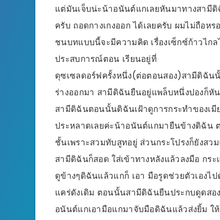
แต่มันเจ็บน่ะน้าอนันต์แกเลยหันมาทางสามี
ครับ ถอดกางเกงออก ได้เลยครับ ผมไม่ถือหรอก
ชนบทแบบนี้จะมีความคิด เรื่องเซ็กซ์ก้าวไก
ประสบการณ์ตอน เรียนอยู่ที่
ดุซเซลดอร์ฟครั้งหนึ่ง(ต่อตอนสอง)สามีดิฉัน
ร่างออกมา สามีดิฉันยืนอยู่แพล็บหนึ่งปองก็
สามีดิฉันตอนนั้นดิฉันเฝ้าดูการกระทำของเมีย
ประหลาดเลยค่ะน้าอนันต์แกมายืนข้างดิฉัน ตอ
ชั้นเพราะสวมทับสูทอยู่ ส่วนกระโปรงก็ยังสว
สามีดิฉันก็สอด ใส่เข้าทางหลังแล้วลงมือ กระแ
ดูข้างๆดิฉันแล้วแกก็ เอา มือรูดช่วยตัวเองไป
แคร่ดังเดิม ตอนนั้นสามีดิฉันยืนประกบดูดสอ
อนันต์แกเอามือแกมาจับมือดิฉันแล้วส่งยิ้ม 