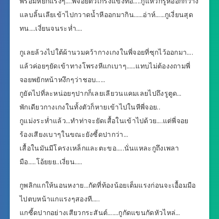
พร้อมหยิกแรงๆ….พี่จอยตัวเกร็งแข็งทื่อ…..กูแหวกรูหีออกกว้าง
แลบลิ้นเลียเข้าไปกวาดน้ำหีออกมากิน……อ่าห์……กูเงี่ยนสุด
ทน….เงี่ยนจนระห่ำ….
กูเลยล้วงไปใต้ผ้านวมคว้ากางเกงในพี่จอยที่ซุกไว้ออกมา….
แล้วค่อยๆยัดเข้าทางโพรงหีแกเบาๆ……แทบไม่ต้องงถามพี่
จอยพยักหน้าหงึกๆว่าชอบ……
กูยัดไปที่ละหน่อยๆปากก็เลยเลียวนแคมเลยไปถึงรูตูด…
พักเดียวกางเกงในทั้งตัวก็หายเข้าไปในหีพี่จอย..
กูแม่งระห่ำแล้ว…ทำท่าจะยัดเสื้อในเข้าไปด้วย….แต่พี่จอย
ร้องเสียงเบาๆในขณะยังซี้ดปากว่า…
เสื้อในมันมีโครงเหล็กและตะขอ…..นั่นแหละกูถึงเพลา
มือ…..โอ้ยยย..เงี่ยน…..
กูพลิกแกให้นอนหงาย…กัดที่ท้องน้อยเต็มแรงก่อนจะเอื้อมมือ
ไปตบหน้าแกแรงๆสองที…..
แกซี้ดปากอย่างเสียวกระสันต์…….กูกัดแขนกัดหัวไหล่…