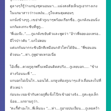
ดูลางๆก็รู้ว่าแกนุ่งชุดนอนมา…..แม่งสงสัยเห็นกูเอากางเกง
ในแกมาสาวว่าวแหง๋ม…..กูใจเตนตุมตอมๆ
แกนั่งข้างๆกู…เขย่าตัวกูเบาๆพร้อมเรียกชื่อ….กูแกล้งนอนนิ่ง
แกก้มลงกระซิบที่หูกู….
“พี่เองจ๊ะ..”…….กูแกล้งขยับตัวและพูดว่า “อ้าวพี่จอยเองเหรอ…
มีไรป่าวคับ “..แกไม่ตอบ
แต่แกก้มมากระซิบอีกทีเหมือนกลัวใครได้ยิน…. “พี่ขอนอน
ด้วยนะ”….ห่า..กูหูฝาดเหรอเนี่ย
ไอ้เหี้ย….ควยกูลุกพรึ่บเหมือนติดสปริง…..กูเลยบอก……. “ข้าง
ล่างร้อนนะพี่ “…..
แกบอกไม่เป็นไร…นอนได้…แกลูบท้องกูเบาๆแล้วเลื่อนลงไปที่
หัวเหน่า
ก่อนจะเจอเข้ากับควยกูที่แข็งโป๊กเข้าอย่างจัง…..กูสะดุงเล็ก
น้อย…..แกถามกูว่า..
“ตะกี้ทำอะไร…พี่เห็นนะ “…..ห่า…..กูอายปนเงี่ยน……กูเลยคว้า