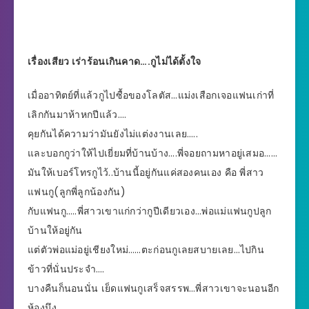
เรื่องเสียว เร่าร้อนเกินคาด….กูไม่ได้ตั้งใจ
เมื่ออาทิตย์ที่แล้วกูไปซื้อของโลตัส…แม่งเสือกเจอแฟนเก่าที่
เลิกกันมาห้าหกปีแล้ว….
คุยกันได้ความว่ามันยังไม่แต่งงานเลย…..
และบอกกูว่าให้ไปเยี่ยมที่บ้านบ้าง….พี่จอยถามหาอยู่เสมอ……
มันให้เบอร์โทรกูไว้..บ้านนี้อยู่กันแค่สองคนเอง คือ พี่สาว
แฟนกู(ลูกพี่ลูกน้องกัน)
กับแฟนกู…..พี่สาวเขาแก่กว่ากูปีเดียวเอง…พ่อแม่แฟนกูปลูก
บ้านให้อยู่กัน
แต่ตัวพ่อแม่อยู่เชียงใหม่……ตะก่อนกูเลยสบายเลย…ไปกิน
ข้าวที่นั่นประจำ….
บางคืนก็นอนนั่น เย็ดแฟนกูเสร็จสรรพ…พี่สาวเขาจะนอนอีก
ห้องนึง…