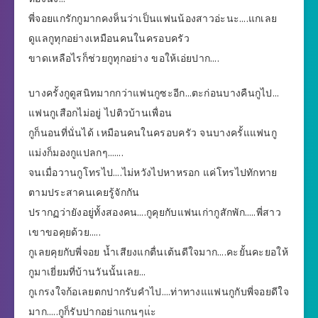
พี่จอยแกรักกูมากคงห็นว่าเป็นแฟนน้องสาวอ่ะนะ….แกเลย
ดูแลกูทุกอย่างเหมือนคนในครอบครัว
ขาดเหลือไรก็ช่วยกูทุกอย่าง ขอให้เอ่ยปาก….
บางครั้งกูดูสนิทมากกว่าแฟนกูซะอีก…ตะก่อนบางคืนกูไป…
แฟนกูเสือกไม่อยู่ ไปติวบ้านเพื่อน
กูก็นอนที่นั่นได้ เหมือนคนในครอบครัว จนบางครั้แแฟนกู
แม่งก็มองกูแปลกๆ…….
จนเมื่อวานกูโทรไป….ไม่หวังไปหาหรอก แค่โทรไปทักทาย
ตามประสาคนเคยรู้จักกัน
ปรากฏว่ายังอยู่ทั้งสองคน….กูคุยกับแฟนเก่ากูสักพัก…..พี่สาว
เขาขอคุยด้วย…..
กูเลยคุยกับพี่จอย น้ำเสียงแกตื่นเต้นดีใจมาก….คะยั้นคะยอให้
กูมาเยี่ยมที่บ้านวันนั้นเลย…
กูเกรงใจก้อเลยตกปากรับคำไป….ท่าทางแแฟนกูกับพี่จอยดีใจ
มาก…..กูก็รับปากอย่าแกนๆแ่ะ