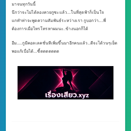
มาจนทุกวันนี้
นึกว่าจะไม่ได้ลองควยกูซะแล้ว….ในที่สุดฟ้าก็เป็นใจ
แกทำท่าจะพูดความสัมพันธ์ระหว่างเรา กูบอกว่า…..พี่
ต้องการเมื่อไหรโทรหาผมนะ..ข้างนอกก็ได้
อืม……กูมีคอลเลคชั่นหีเพิ่มขึ้นมาอีกคนแล้ว…ดีจะได้วนๆเย็ด
พอแก้เบื่อได้….ซี้ดดดดดดด