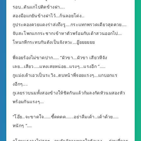
รอบ…ดันแกไปติดข้างฝา…..
สองมือแกยันข้างฝาไว้….ก้นลอยโด่ง…
กูประคองควยแดงร่าส่งถึงรู…..กระแทกพรวดเดียวสุดควย…..
จับสะโพกแกกระชากเข้าหาตัวพร้อมกับเด้าสวนออกไป….
โหนกหีกระทบกันดังเป็นจังหวะ….อู๊ยยยยยย
พี่จอยร้องไม่ขาดปาก…… “ผัวขา….ผัวขา เสียวหีจัง
เลย….เสียว……แทงเสยหน่อย…แรงๆ….แรงอีก “……
กูแม่งเด้าเอวเป็นระวิง…ตบหน้าพี่จอยแรงๆ….แกบอกแร
งอีกๆ…..
กูเลยรวบนมทั้งสองข้างให้ชิดกันแล้วก้มลงกัดหัวนมสองหัว
พร้อมกันแรงๆ….
“โอ๊ย…จะขาดใจ…….ซี้ดดดด……..อย่าลืมเด้า…เด้าด้วย……
หนักๆ “…..