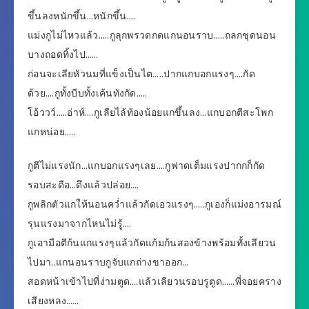
ขึ้นลงหนักขึ้น…หนักขึ้น….
แม่งกูไม่ไหวแล้ว…..กูลุกพรวดกดแกนอนราบ…..ถลกชุดนอน
บางถอดทิ้งไป……
ก่อนจะเลียหัวนมที่แข็งเป็นไต…..ปากแกบอกแรงๆ….กัด
ด้วย….กูทั้งบีบทั้งเค้นทังกัด…..
โอ้ววว์…..อ่าห์….กูเลียไล้ท้องน้อยแกขึ้นลง…แกบอกตีสะโพก
แกหน่อย…..
กูตีไม่แรงนัก…แกบอกแรงๆเลย….กูฟาดเต็มแรงปากกก็กัด
รอบสะดือ…ดึงแล้วปล่อย….
กูพลิกตัวแกให้นอนคว่ำแล้วกัดเอวแรงๆ…..กูเองก็แม่งอารมณ์
รุนแรงมาจากไหนไม่รู้….
กูเอามือตีก้นแกแรงๆแล้วกัดแก้มก้นสองข้างพร้อมทั้งเลียวน
ไปมา..แกนอนราบกูจับแกถ่างขาออก…
สอดหน้าเข้าไปที่ง่ามตูด….แล้วเลียวนรอบรูตูด……พี่จอยคราง
เสียงหลง……