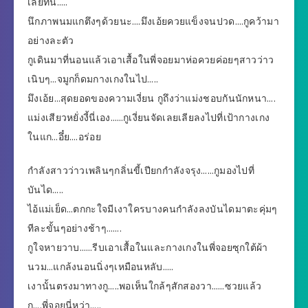
เลยทีนี้…..
นึกภาพนมแกตึงๆด้วยนะ….มึงเอ้ยควยแข็งจนปวด….กูคว้ามา
อย่างละตัว
กูเดินมาที่นอนแล้วเอาเสื้อในพี่จอยมาห่อควยค่อยๆสาวว่าว
เนิบๆ…จมูกก็ดมกางเกงในไป…..
มึงเอ้ย…สุดยอดของความเงี่ยน กูถึงว่าแม่งชอบกันนักหนา….
แม่งเสียวหยั่งงี้นี่เอง……กูเงี่ยนจัดเลยเลียลงไปที่เป้ากางเกง
ในแก…อึ๋ย….อร่อย
กำลังสาวว่าวเพลินๆกลิ่นขี้เปียกกำลังจรุง……กูมองไปที่
บันได…..
ไอ้แม่เย็ด…ตกกะใจมีเงาใครบางคนกำลังลงบันไดมาตะคุ่มๆ
ทีละขั้นๆอย่างช้าๆ…….
กูใจหายวาบ……รีบเอาเสื้อในและกางเกงในพี่จอยซุกใต้ผ้า
นวม…แกล้งนอนนิ่งๆเหมือนหลับ…..
เงานั้นตรงมาทางกู…..พอเห็นใกล้ๆสักสองวา……ซวยแล้ว
กู….พี่จอยนี่หว่า…..