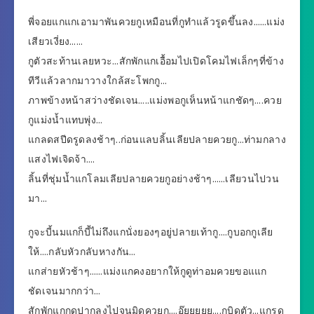
พี่จอยแกแกเอามาพันควยกูเหมือนที่กูทำแล้วรูดขึ้นลง……แม่ง
เสียวเงี่ยง……
กูตัวสะท้านเลยหวะ…สักพักแกเอื้อมไปเปิดโคมไฟเล็กๆที่ข้าง
ทีวีแล้วลากมาวางใกล้สะโพกกู…
ภาพข้างหน้าสว่างชัดเจน…..แม่งพอกูเห็นหน้าแกชัดๆ….ควย
กูแม่งน้ำแทบพุ่ง…
แกลดสปีดรูดลงช้าๆ..ก่อนแลบลิ้นเลียปลายควยกู…ท่ามกลาง
แสงไฟเจิดจ้า….
ลิ้นที่ชุ่มน้ำแกโลมเลียปลายควยกูอย่างช้าๆ……เลียวนไปวน
มา…
กูจะบี้นมแกก็บี้ไม่ถึงแกนั่งยองๆอยู่ปลายเท้ากู….กูบอกกูเลีย
ให้….กลับหัวกลับหางกัน…
แกส่ายหัวช้าๆ……แม่งแกคงอยากให้กูดูท่าอมควยขอแแก
ชัดเจนมากกว่า…
สักพักแกกดปากลงไปจนมิดควยกู….อู๊ยยยยย….กูบิดตัว…แกรูด