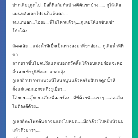
ปากเลียรูตูดไป…มือก็ตีแก้มก้นบ้างตีต้นขาบ้าง……. กูไล้เลีย
แผ่นหลังเลยไปจนถึแต้นคอ…..
จนแกบอก….โอยย….พี่ไม่ไหวแล้วๆ…..กูเลยให้แกชันเข่า
โก้งโค้ง…..
สัดดเอ้ย…..แม่งน้ำหีเยิ้มเป็นทางลงมาที่ขาอ่อน….กูเลียน้ำหีที่
ขา
ลากยาวขึ้นไปจนถึแแคมนอกตวัดลิ้นไล้รอบแคมก่อนจะห่อ
ลิ้นฉกเข้ารูหีพี่จอย..แกสะดุ้ง….
กูเลยอ้าปากทาบพวงหีโหนกนูนแล้วห่อริมฝีปากดูดน้ำหี
ตั้งแต่แคมนอกจนถึงรูเยี่ยว….
โอ้ยยย…..อู๊ยยย..เสียงพี่จอยร้อง….ตีพี่ด้วยซิ….แรงๆ……อ่อ..ลืม
ไปต้องตีด้วย…
กูเลยตีตะโพกต้นขาจนแดงไปหมด……มือก็ล้วงไปหยิบหัวนม
แล้วดึงยาวๆ…..