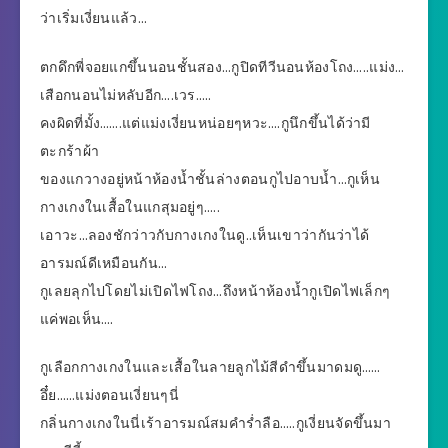
ว่าเริ่มเงี่ยนแล้ว…
ตกดึกพี่จอยแกขึ้นนอนชั้นสอง…กูปิดทีวีนอนห้องโถง…..แม่ง…
เสือกนอนไม่หลับอีก….เวร…..
คงผิดที่มั้ง…….แต่แม่งเงี่ยนหน่อยๆหวะ….กูนึกขึ้นได้ว่ามี
ตะกร้าผ้า
ของแกวางอยู่หน้าห้องน้ำชั้นล่างตอนกูไปอาบน้ำ…กูเห็น
กางเกงในเสื้อในแกสุมอยู่ๆ…..
เอาวะ…ลองชักว่าวกับกางเกงในดู..เห็นเขาว่ากันว่าได้
อารมณ์ดีเหมือนกัน…
กูเลยลุกไปโดยไม่เปิดไฟโถง…ถึงหน้าห้องน้ำกูเปิดไฟเล็กๆ
แค่พอเห็น….
กูเลือกกางเกงในและเสื้อในลายลูกไม้สีดำขึ้นมาดมดู……
อึ๋ย……แม่งตอนเงี่ยนๆนี่
กลิ่นกางเกงในนี่เร้าอารมณ์สมคำร่ำลือ…..กูเงี่ยนจัดขึ้นมา