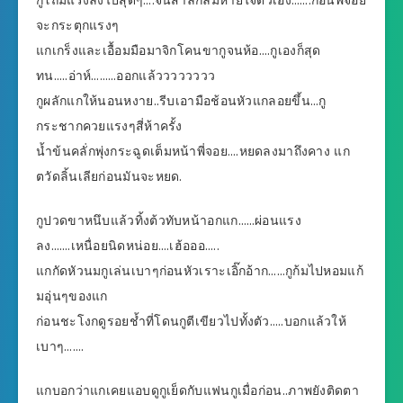
กูโถมแรงลงไปสุดๆ….จนสำลักลมหายใจตัวเอง…….ก่อนพี่จอย
จะกระตุกแรงๆ
แกเกร็งและเอื้อมมือมาจิกโคนขากูจนห้อ….กูเองก็สุด
ทน…..อ่าห์………ออกแล้วววววววว
กูผลักแกให้นอนหงาย..รีบเอามือช้อนหัวแกลอยขึ้น…กู
กระชากควยแรงๆสี่ห้าครั้ง
น้ำข้นคลั่กพุ่งกระฉูดเต็มหน้าพี่จอย….หยดลงมาถึงคาง แก
ตวัดลิ้นเลียก่อนมันจะหยด.
กูปวดขาหนึบแล้วทิ้งต้วทับหน้าอกแก……ผ่อนแรง
ลง…….เหนื่อยนิดหน่อย….เฮ้อออ…..
แกกัดหัวนมกูเล่นเบาๆก่อนหัวเราะเอิ๊กอ้าก……กูก้มไปหอมแก้
มอุ่นๆของแก
ก่อนชะโงกดูรอยช้ำที่โดนกูตีเขียวไปทั้งตัว…..บอกแล้วให้
เบาๆ…….
แกบอกว่าแกเคยแอบดูกูเย็ดกับแฟนกูเมื่อก่อน..ภาพยังติดตา