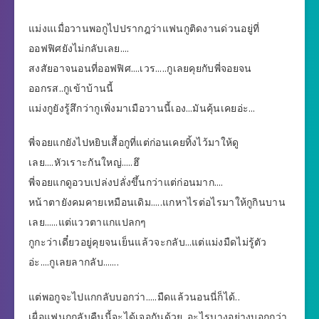
แม่งแเมื่อวานพอกูไปปรากฎว่าแฟนกูติดงานด่วนอยู่ที่
ออฟฟิศยังไม่กลับเลย….
สงสัยอาจนอนที่ออฟฟิศ….เวร…..กูเลยคุยกับพี่จอยจน
ออกรส..กูเข้าบ้านนี้
แม่งกูยังรู้สึกว่ากูเพิ่งมาเมือวานนี้เอง…มันคุ้นเคยอ่ะ…
พี่จอยแกยังไปหยิบเสื้อกูที่แต่ก่อนเคยทิ้งไว้มาให้ดู
เลย….หัวเราะกันใหญ่…..ฮึ
พี่จอยแกดูอวบเปล่งปลั่งขึ้นกว่าแต่ก่อนมาก….
หน้าตายังคมคายเหมือนเดิม…..แกหาไรต่อไรมาให้กูกินบาน
เลย……แต่แววตาแกแปลกๆ
กูกะว่าเดี๋ยวอยู่คุยจนเย็นแล้วจะกลับ…แต่แม่งมืดไม่รู้ตัว
อ่ะ….กูเลยลากลับ…….
แต่พอกูจะไปแกกลับบอกว่า…..มืดแล้วนอนนี่ก็ได้..
เผื่อแฟนกูกลับคืนนี้จะได้เจอกันด้วย..อะไรบางอย่างบอกกูว่า