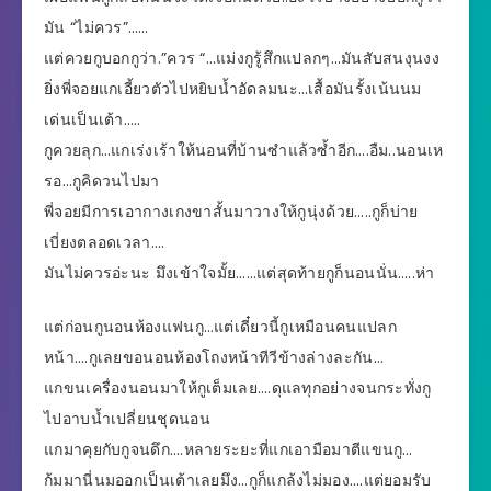
มัน “ไม่ควร”……
แต่ควยกูบอกกูว่า.”ควร “…แม่งกูรู้สึกแปลกๆ…มันสับสนงุนงง
ยิ่งพี่จอยแกเอี้ยวตัวไปหยิบน้ำอัดลมนะ…เสื้อมันรั้งเน้นนม
เด่นเป็นเต้า…..
กูควยลุก…แกเร่งเร้าให้นอนที่บ้านซำแล้วซ้ำอีก….อืม..นอนเห
รอ…กูคิดวนไปมา
พี่จอยมีการเอากางเกงขาสั้นมาวางให้กูนุ่งด้วย…..กูก็บ่าย
เบี่ยงตลอดเวลา….
มันไม่ควรอ่ะนะ มึงเข้าใจมั้ย……แต่สุดท้ายกูก็นอนนั่น…..ห่า
แต่ก่อนกูนอนห้องแฟนกู…แต่เดี๋ยวนี้กูเหมือนคนแปลก
หน้า….กูเลยขอนอนห้องโถงหน้าทีวีข้างล่างละกัน…
แกขนเครื่องนอนมาให้กูเต็มเลย….ดุแลทุกอย่างจนกระทั่งกู
ไปอาบน้ำเปลี่ยนชุดนอน
แกมาคุยกับกูจนดึก….หลายระยะที่แกเอามือมาตีแขนกู…
ก้มมานี่นมออกเป็นเต้าเลยมึง…กูก็แกล้งไม่มอง….แต่ยอมรับ