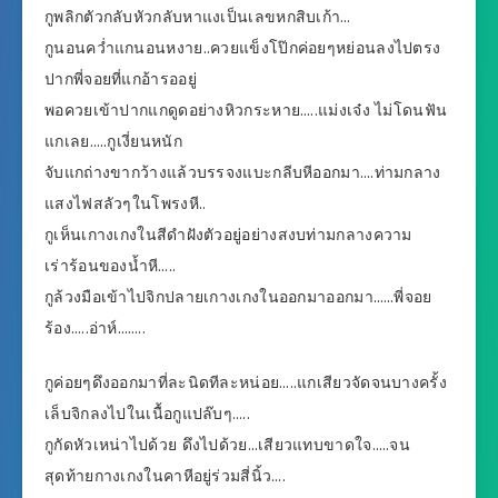
กูพลิกตัวกลับหัวกลับหาแงเป็นเลขหกสิบเก้า…
กูนอนคว่ำแกนอนหงาย..ควยแข็งโป๊กค่อยๆหย่อนลงไปตรง
ปากพี่จอยที่แกอ้ารออยู่
พอควยเข้าปากแกดูดอย่างหิวกระหาย…..แม่งเจ๋ง ไม่โดนฟัน
แกเลย…..กูเงี่ยนหนัก
จับแกถ่างขากว้างแล้วบรรจงแบะกลีบหีออกมา….ท่ามกลาง
แสงไฟสลัวๆในโพรงหี..
กูเห็นเกางเกงในสีดำฝังตัวอยู่อย่างสงบท่ามกลางความ
เร่าร้อนของน้ำหี…..
กูล้วงมือเข้าไปจิกปลายเกางเกงในออกมาออกมา……พี่จอย
ร้อง…..อ่าห์……..
กูค่อยๆดึงออกมาที่ละนิดทีละหน่อย…..แกเสียวจัดจนบางครั้ง
เล็บจิกลงไปในเนื้อกูแปล๊บๆ…..
กูกัดหัวเหน่าไปด้วย ดึงไปด้วย…เสียวแทบขาดใจ…..จน
สุดท้ายกางเกงในคาหีอยู่ร่วมสี่นิ้ว….