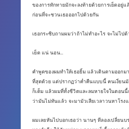
ของการทักทายมักจะลงท้ายด้วยการเย็ดอยู่แล้
ก่อนที่จะชวนเธอออกไปด้วยกัน
เธอกระซิบถามผมว่าถ้าไม่ทำอะไร จะไม่ไปด้วย
เย็ด แน่ นอน…
คำพูดของผมทำให้เธอยิ้ม แล้วเดินตามออกมา
ที่สุดด้วย แต่ปรากฏว่าค่ำคืนแบบนี้ คนเงี่
ก็เต็ม แล้วผมที่ทั้งชีวิตและลมหายใจในตอนนี้เต
ว่ามันไม่ทันแล้ว จะมามัวเสียเวลาวนหาโรง
ผมเลยหันไปบอกเธอว่า นานๆ ทีลองเปลี่ยนบ