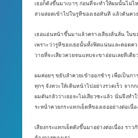
เธอก็ดังขึ้นมาเบาๆ ก่อนที่จะทำให้ผมนั้นไม่
สวมสอดเข้าไปในรูหีของเธอทันที แล้วดันค
เธอแอ่นหน้าขึ้นมาแล้วครางเสียงลั่นลั่น ในขณ
เพราะว่ารูหีของเธอนั้นทั้งฟิตแน่นและตอดควย
วายที่จะเสียวควยจนแทบจะขาอ่อนเลยทีเดีย
ผมค่อยๆ ขยับลำควยเข้าออกช้าๆ เพื่อเป็นการ
ทุกๆ จังหวะให้เดินหน้าไปอย่างรวดเร็ว จาก
ผมดันกลัวว่าเธอจะไม่เสียวซะแล้ว นั่นจึงทำใ
ระหน่ำควยกระแทกเย็ดหีของเธออย่างต่อเนื่องแ
เสียงกระแทกเย็ดดังขึ้นมาอย่างต่อเนื่อง รา
ต้องการของเรา