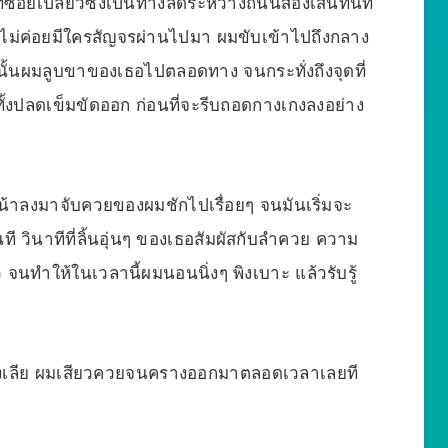
ี่ซอยเปลี่ยวซึ่งเป็นทางลัดระหว่างถนนสองเส้นทันที
ไม่ค่อยมีใครสัญจรผ่านไปมา ผมขับเข้าไปถึงกลาง
นั้นผมลูบขาของเธอไปตลอดทาง จนกระทั่งถึงจุดที่
้งปลดเข็มขัดออก ก่อนที่จะรีบถอดกางเกงลงอย่าง
มหน้าลงมาจับควยของผมชักไปเรื่อยๆ จนมันเริ่มจะ
 วินาทีที่ลิ้นอุ่นๆ ของเธอสัมผัสกับลำควย ความ
ว จนทำให้ในเวลานี้ผมนอนนิ่งๆ พิงเบาะ แล้วรับรู้
 ทั้งเลีย ผมเสียวควยจนครางออกมาตลอดเวลาเลยที