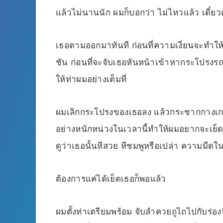
แล้วไม่นานนัก ผมก็บอกว่า ไม่ไหวแล้ว เดี๋
เธอตามออกมาทันที ก่อนที่ความเงี่ยนจะทำให้
ชัน ก่อนที่จะจับเธอหันหน้าเข้าหากระโปรงร
ให้ท่าผมอย่างเต็มที่
ผมเลิกกระโปรงของเธอลง แล้วกระชากกางเกงในส
อย่างหนักหน่วงในเวลานี้ทำให้ผมอยากจะเย็ดห
ดูว่าเธอนั้นหีสวย หีชมพูหรือเปล่า ความมืด
ต้องการแค่ได้เย็ดเธอก็พอแล้ว
ผมตั้งท่าเตรียมพร้อม จับลำควยถูไถไปกับร่อง