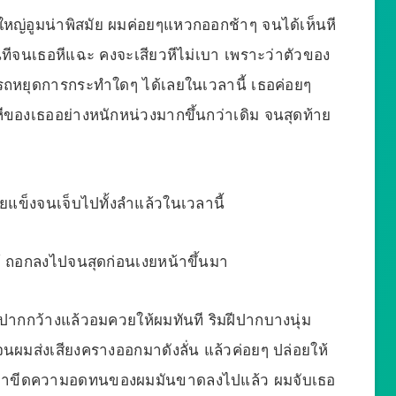
ญ่อูมน่าพิสมัย ผมค่อยๆแหวกออกช้าๆ จนได้เห็นหี
ทันทีจนเธอหีแฉะ คงจะเสียวหีไม่เบา เพราะว่าตัวของ
มารถหยุดการกระทำใดๆ ได้เลยในเวลานี้ เธอค่อยๆ
ีของเธออย่างหนักหน่วงมากขึ้นกว่าเดิม จนสุดท้าย
ยแข็งจนเจ็บไปทั้งลำแล้วในเวลานี้
้ ถอกลงไปจนสุดก่อนเงยหน้าขึ้นมา
าปากกว้างแล้วอมควยให้ผมทันที ริมฝีปากบางนุ่ม
ผมส่งเสียงครางออกมาดังลั่น แล้วค่อยๆ ปล่อยให้
ือนว่าขีดความอดทนของผมมันขาดลงไปแล้ว ผมจับเธอ