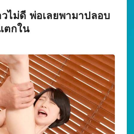
าวไม่ดี พ่อเลยพามาปลอบ
นแตกใน