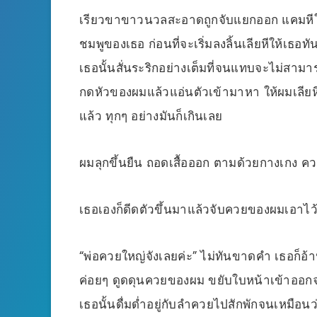
เรียวขาขาวนวลสะอาดถูกจับแยกออก แคมหีให
ชมพูของเธอ ก่อนที่จะเริ่มลงลิ้นเลียหีให้เธอ
เธอนั้นสั่นระริกอย่างเต็มที่จนแทบจะไม่สา
กดหัวของผมแล้วแอ่นตัวเข้ามาหา ให้ผมเลียห
แล้ว ทุกๆ อย่างมันก็เกินเลย
ผมลุกขึ้นยืน ถอดเสื้อออก ตามด้วยกางเกง คว
เธอเองก็ดีดตัวขึ้นมาแล้วจับควยของผมเอาไว
“พ่อควยใหญ่จังเลยค่ะ” ไม่ทันขาดคำ เธอก็อ้
ค่อยๆ ดูดดุนควยของผม ขยับใบหน้าเข้าออกจน
เธอนั้นดื่มด่ำอยู่กับลำควยไปสักพักจนเหม