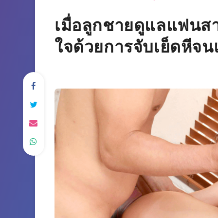
เมื่อลูกชายดูแลแฟนส
ใจด้วยการจับเย็ดหีจ