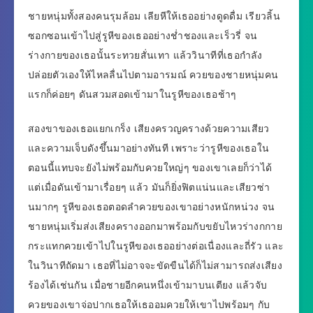
ชายหนุ่มทั้งสองคนรุมล้อม เลียหีให้เธออย่างดูดดื่ม เรียวลิ้น
ซอกซอนเข้าไปสู่รูหีของเธออย่างช่ำชองและเร็วรี่ จน
ร่างกายของเธอนั้นระทวยสั่นเทา แล้ววินาทีที่เธอกำลัง
ปล่อยตัวเองให้ไหลลื่นไปตามอารมณ์ ควยของชายหนุ่มคน
แรกก็ค่อยๆ ดันสวมสอดเข้ามาในรูหีของเธอช้าๆ
สองขาของเธอแยกเกร็ง เสียงครวญครางด้วยความเสียว
และความเจ็บดังขึ้นมาอย่างทันที เพราะว่ารูหีของเธอใน
ตอนนี้แทบจะยังไม่พร้อมกับควยใหญ่ๆ ของเขาเลยก็ว่าได้
แต่เมื่อดันเข้ามาเรื่อยๆ แล้ว มันก็ยิ่งฟิตแน่นและเสียวซ่า
นมากๆ รูหีของเธอตอดลำควยของเขาอย่างหนักหน่วง จน
ชายหนุ่มเริ่มส่งเสียงครางออกมาพร้อมกับขยับไหวร่างกกาย
กระแทกควยเข้าไปในรูหีของเธออย่างต่อเนื่องและถี่รัว และ
ในวินาทีถัดมา เธอที่ไม่อาจจะขัดขืนได้ก็ไม่สามารถส่งเสียง
ร้องได้เช่นกัน เมื่อชายอีกคนหนึ่งเข้ามาบนเตียง แล้วจับ
ควยของเขาจ่อปากเธอให้เธออมควยให้เขาไปพร้อมๆ กับ