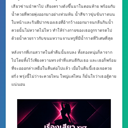
เสียวซ่านนำพาไป เสียงครางดังขึ้นมาในตอนท้าย พร้อมกับ
น้ำควยที่พวยพุ่งออกมาอย่างท่วมท้น น้ำสีขาวขุ่นข้นราดบน
ใบหน้าและริมฝีปากของเธอที่อ้ากว้างออกมาจนกลืนกินน้ำ
ควยนั้นไม่หวาดไม่ไหว ทำให้ร่างกายของเธอถูกราดรดไป
ด้วยน้ำควยราวกับขนมหวานจานหรูที่มีน้ำราดที่วิเศษที่สุด
หลังจากที่เกมสวาทในค่ำคืนนั้นจบลง ทั้งสองหนุ่มก็ลาจาก
ไปโดยทิ้งไว้เพียงความทรงจำที่แสนดีกับเธอ และเธอก็พร้อม
ที่จะอออกล่าเหยื่อในคืนต่อไปแล้ว เมื่อในคืนนี้เธอเจอควย
ฝรั่ง พรุ่งนี้ไม่ว่าจะควยไหน ใหญ่แค่ไหน ก็มั่นใจว่าเธอสู้ตาย
แน่นอน