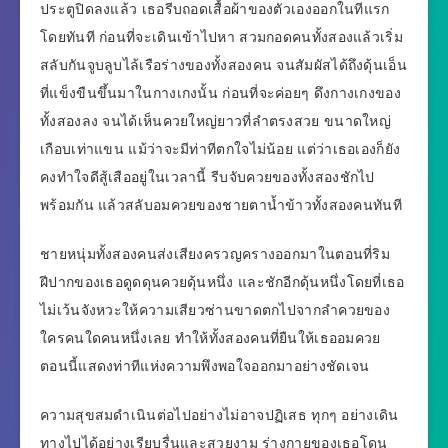
ประตูปิดลงแล้ว เธอรีบถอดเสื้อผ้าของตัวเองออกในทีแรก
โดยทันที ก่อนที่จะเดินเข้าไปหา สวมกอดคนทั้งสองแล้วเริ่ม
สลับกันจูบลูบไล้เรือร่างของทั้งสองคน จนสัมผัสได้ถึงดุ้นเอ็น
ที่แข็งขืนขึ้นมาในกางเกงนั้น ก่อนที่จะค่อยๆ ดึงกางเกงของ
ทั้งสองลง จนได้เห็นควยใหญ่ยาวที่ลำตรงสวย ขนาดใหญ่
เกือบเท่าแขน แม้ว่าจะมีท่าทีตกใจไม่น้อย แต่ว่าเธอเองก็ยัง
คงทำใจดีสู้เสืออยู่ในเวลานี้ รีบจับควยของทั้งสองชักไป
พร้อมกัน แล้วสลับอมควยของชายตาน้ำข้าวทั้งสองคนทันที
ชายหนุ่มทั้งสองคนส่งเสียงครวญครางออกมาในตอนที่ริม
ฝีปากของเธอดูดดุนควยดุ้นหนึ่ง และชักอีกดุ้นหนึ่งโดยที่เธอ
ไม่เว้นจังหวะให้ความเสียวซ่านขาดตกไปจากลำควยของ
ใครคนใดคนหนึ่งเลย ทำให้ทั้งสองคนที่ยืนให้เธออมควย
ตอนนี้แสดงท่าทีแห่งความพึงพอใจออกมาอย่างชัดเจน
ความสุขสมดำเนินต่อไปอย่างไม่อาจปฏิเสธ ทุกๆ อย่างเดิน
ทางไปได้อย่างเรียบรื่นและสวยงาม ร่างกายของเธอโดน