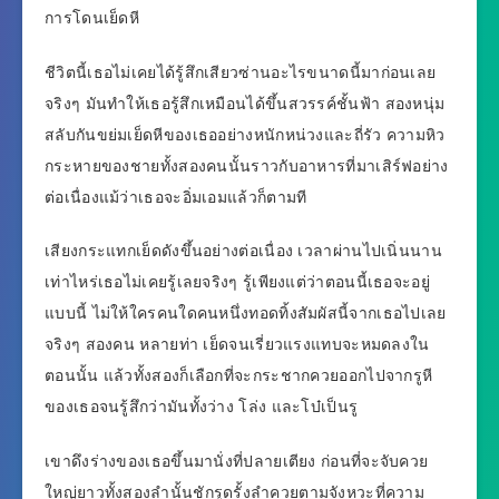
การโดนเย็ดหี
ชีวิตนี้เธอไม่เคยได้รู้สึกเสียวซ่านอะไรขนาดนี้มาก่อนเลย
จริงๆ มันทำให้เธอรู้สึกเหมือนได้ขึ้นสวรรค์ชั้นฟ้า สองหนุ่ม
สลับกันขย่มเย็ดหีของเธออย่างหนักหน่วงและถี่รัว ความหิว
กระหายของชายทั้งสองคนนั้นราวกับอาหารที่มาเสิร์ฟอย่าง
ต่อเนื่องแม้ว่าเธอจะอิ่มเอมแล้วก็ตามที
เสียงกระแทกเย็ดดังขึ้นอย่างต่อเนื่อง เวลาผ่านไปเนิ่นนาน
เท่าไหร่เธอไม่เคยรู้เลยจริงๆ รู้เพียงแต่ว่าตอนนี้เธอจะอยู่
แบบนี้ ไม่ให้ใครคนใดคนหนึ่งทอดทิ้งสัมผัสนี้จากเธอไปเลย
จริงๆ สองคน หลายท่า เย็ดจนเรี่ยวแรงแทบจะหมดลงใน
ตอนนั้น แล้วทั้งสองก็เลือกที่จะกระชากควยออกไปจากรูหี
ของเธอจนรู้สึกว่ามันทั้งว่าง โล่ง และโบ๋เป็นรู
เขาดึงร่างของเธอขึ้นมานั่งที่ปลายเตียง ก่อนที่จะจับควย
ใหญ่ยาวทั้งสองลำนั้นชักรูดรั้งลำควยตามจังหวะที่ความ