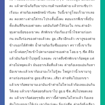
คะ แล้วตานั่นก้อรีบมาประกบด้านหลังต่าย แล้วกระซิบว่า
เริ่มนะ ต่ายก้อเลยพยักหน้ารับคะ วันนี้เขาจู่โจมเร็วมากเลย
คะ คงเพราะต่ายใส่กระโปรงสั้นมั๊งคะ ตอนแรกพี่เขาทั้งบีบ
ทั้งเค้นที่ก้นของต่ายคะ แต่มันก้อทำให้ร่องใน กกน.ต่ายอ้า
หุบตามมือของเขาคะ สักพักเขาก้อเริ่มเอานิ้วไชตามร่องก
กน.จนถึงร่องของต่ายแล้วคะ อูย..เสียวอีกแล้ว เขาถูของต่าย
ข้างนอกได้สักพัก น้ำต่ายก้อเริ่มซึมออกมา คราวนี้เขาเริ่ม
เอานิ้วค่อยๆไชเข้าไปตามรอยผ่าของต่าย โอย.ย ๆ..ซีด ดีจัง
แล้วมันก้อเข้าไปสุดนิ้วเลยคะ เขาคลึงซักพักเขาก้อหยุด แต่
ต่ายไม่หยุดแล้ว มันอยากเต็มที่แล้วคะ ต่ายก้อเลยแอ่นก้นหา
มือเขาคะแล้วเขาก้อเอาอะไรไม่รู้คะ ใหญ่กว่านิ้วเขามาถู
ตามร่องของต่าย อูยย.เสียวคะ..เสียว ต่ายหันไปบอกเขา
แล้วเขาก้อพยายามเอามันเข้าต่ายไม่ไหวแล้วก้อเลยแอ่นก้น
ให้เลย แล้วเขาก้อค่อยๆดันเขาไป อูย.ย ซีด..คับไปหมดเลย
คะ แล้วเขาก้อค่อยๆขยับ คราวนี้ต่ายทนไม่ไหวแล้ว ก้อเลย
หันไปบอกเขาให้เร่ง เขาก้อเร่งคะ ยิ่งเร่งซีด..ต่ายก้อยิ่งเสียว