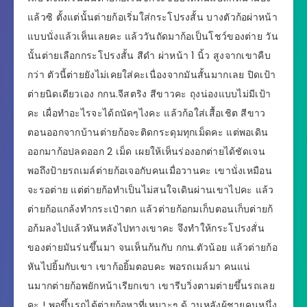
แล้วซิ ตั้งแต่นั้นต่ายก้อเริ่มใส่กระโปรงสั้น บางตัวก้อผ่าหน้า
แบบนั่งแล้วเห็นเลยคะ แล้ววันถัดมาก้อเป็นโชว์ของต่าย วัน
นั้นต่ายเลือกกระโปรงสั้น สีดำ ผ่าหน้า 1 นิ้ว สูงจากเขาคืบ
กว่า ตัวนี้ต่ายยังไม่เคยใส่คะเนื่องจากมันสั้นมากเลย ปิดเป้า
ต่ายนิดเดียวเอง กกน.จีสตริง สีขาวคะ ถุงน่องแบบไม่มีเป้า
คะ เผื่อทำอะไรจะได้ถนัดๆไงคะ แล้วก้อใส่เสื้อเชิต สีขาว
ตอนออกจากบ้านต่ายก้อจะติดกระดุมทุกเม็ดคะ แต่พอเดิน
ออกมาก้อปลดออก 2 เม็ด เผยให้เห็นร่องอกต่ายได้ชัดเจน
พอถึงป้ายรถเมล์ต่ายก้อเจอกับคนเมื่อวานคะ เขานั่งเหมือน
จะรอต่าย แต่ต่ายก้อทำเป็นไม่สนใจเดินผ่านเขาไปคะ แล้ว
ต่ายก้อแกล้งทำกระเป๋าตก แล้วต่ายก้อกมเก็บตอนเก็บต่ายก้
อก้มลงไปแล้วหันหลังไปทางเขาคะ จึงทำให้กระโปรงสั่น
ของต่ายมันร่นขึ้นมา จนเห็นก้นกับ กกน.ตัวน้อย แล้วต่ายก้อ
หันไปยิ้มกับเขา เขาก้อยิ้มตอบคะ พอรถเมล์มา คนแน่
นมากต่ายก้อพยักหน้าเรียกเขา เขารีบวิ่งตามต่ายขึ้นรถเลย
คะ ! พอขึ้นรถได้ต่ายก้อหาที่เหมาะๆ ด้ านหลังผู้ชายคนหนึ่ง