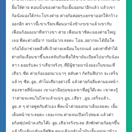
ยิ้มให้ต่าย ตอนนั้นของต่ายเริ่มเยิ้มออกมาอีกแล้ว แล้วเขา
ก้อนั่งมองใต้กระโปรงต่าย ต่ายก้อค่อยๆแยกขาออกให้กว้าง
ออกอีก คราวนี้เขาเรียกเพื่อนมานั่งข้างๆเขาแล้วเขากับ
เพื่อนก้อมองมาที่หว่างขา ต่าย เพื่อนเขาซิคะมองต่ายใหญ่
เลย พี่คะต่ายมีอา! รมณ์มากเลยคะ โอย..อยากจะได้มือใค
รก้อได้มาช่วยคลึงที่เป้าต่ายเหมือนในรถเมล์ แต่เท่าที่ทำได้
ต่ายก้อเลื่อนขาขึ้นลงสลับกับเพื่อให้ขามันเบียดไปมากับน้อง
สาว ยอมรับคะว่าเสียวจริงๆ..ที่มีผู้ชายมานั่งมองในขณะที่
เสียว..ซีด ต่ายร้องออกมาเบาๆ หลับตา กัดริมฝีปาก จะเสร็จ
แล้วๆ ซีด..อูย…ทำไม่เสียวอย่างนี้ แล้วต่ายก้อลืมตามองหน้า
สองชายที่นั่งมอง เขาเอามือกุมของเขาที่อยู่ใต๊ะคะ เขาคงรู้
ว่าต่ายจะทนไม่ไหวแล้วแน่ๆ อูย…เสียว ..อูย..เสร็จแล้ว…
อูย..ส ๆ ต่ายพูดกับตัวเอง พี่คะน้ำต่ายออกมาเต็มเลยคะ เยิ้ม
เต็มหน้าขาเลยคะ เลอะกกน.ต่ายจนเปียกไปหมด แล้วต่า
ยก้อฟุปหน้าลงกับโต๊ะ อูย..เสียวจริงๆเลย สักพักต่ายก้อลุกขึ้น
แล้วรีบเดินกลับออ๊ฟฟิต ตอนเดินกลับน้ำมันเยิ้มออกมาข้าง