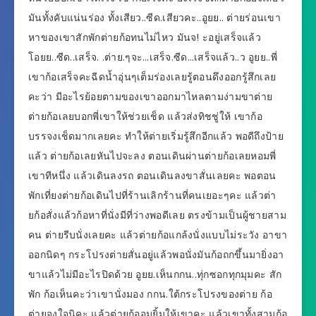
มันทั้งคับแน่นร่อง ทั้งเสียว..ซีด.เสียวคะ..อูยย.. ต่ายร่อนเขา
หาของเขาสักพักต่ายก้อทนไม่ไหว มันจ! ะอยู่เสร็จแล้ว
โอยย..ซีด..เสร็จ. .ต่าย.ๆจะ…เสร็จ.ซีด…เสร็จแล้ว..ว อูยย..พี่
เขาก้อเสร็จคะฉีดน้ำอุ่นๆเต็มร่องเลยรู้ตอนดึงออกรู้สึกเลย
คะว่า มีอะไรย้อยตามของเขาออกมาไหลตามง่ามขาต่าย
ต่ายก้อเลยบอกพี่เขาให้ช่วยเช็ด แล้วส่งทิชชู่ให้ เขาก้อ
บรรจงเช็ดมากเลยคะ ทำให้ต่ายเริ่มรู้สึกอีกแล้ว พอดีถึงป้าย
แล้ว ต่ายก้อเลยหันไปจะลง ตอนเดินผ่านต่ายก้อเลยหอมพี่
เขาทีหนึ่ง แล้วเดินลงรถ ตอนเดินลงขาสั่นเลยคะ พอตอน
พักเที่ยงต่ายก้อเดินไปที่ร้านเลิกร้านที่คนเยอะๆคะ แล้วต่า
ยก้อสั่งแล้วก้อหาที่นั่งมีที่ว่างพอดีเลย ตรงข้ามเป็นผู้ชายสาม
คน ต่ายรีบนั่งเลยคะ แล้วต่ายก้อแกล้งนั่งแบบไม่ระวัง อาขา
ออกนิดๆ กระโปรงต่ายสั่นอยู่แล้วพอนั่งมันก้อถกขึ้นมายิ่งอา
ขาแล้วไม่มีอะไรปิดด้วย อูยย.เห็นกกน..ทุ่กซอกทุกมุมคะ สัก
พัก ก้อเห็นคะว่าเขานั่งมอง กกน.ใต้กระโปรงของต่าย ก้อ
ต่ายจงใจนิคะ แล้วต่ายก้ออมยิ้มให้เขาคะ แล้วเขาทั้งสามก้อ