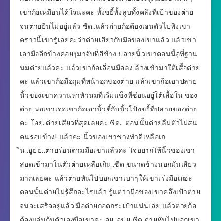
เขาก้อเหมือนได้ใจนะคะ ทั้งขยี้ทั้งลูบทั้งคลึงที่เป้าของต่าย
จนต่ายยืนไม่อยู่แล้ว ซีด..แล้วต่ายก้อต้องเอนตัวไปพิงเขา
คราวนี้เขารู้เลยคะว่าต่ายเสียวกับมือของเขาแล้ว แล้วเขา
เอามืออีกข้างค่อยๆมาจับที่สีข้าง ปลายนิ้วเขาตอนนี้อู่ที่ฐาน
นมต่ายแล้วคะ แล้วเขาก้อเลื่อนมือลง ล้วงเข้ามาใต้เสื้อต่าย
คะ แล้วเขาก้อมือกุมที่หน้าอกของต่าย แล้วเขาก้อเอาปลาย
นิ้วของเขาควานหาหัวนมที่เริ่มแข็งที่ซ่อนอยู่ใต้เสื้อใน ของ
ต่าย พอเขาเจอเขาก้อเอานิ้วชี้กับนิ้วโป้งขยี้ที่ปลายของต่าย
คะ โอย..ต่ายเสียวที่สุดเลยคะ ซีด.. ตอนนั้นต่ายลืมตัวไม่สน
คนรอบข้าง! แล้วคะ นิ้วของเขาช่างทำดีเหลือเก
ิน..อูย.ย..ต่ายร่อนตามมือเขาแล้วคะ ใจอยากให้นิ้วของเขา
สอดเข้ามาในตัวต่ายเหลือเกิน..ซีด ขนาดข้างนอกมันเสียว
มากเลยคะ แล้วต่ายหันไปบอกเขาเบาๆให้เขาเร่งมือเถอะ
ตอนนั้นต่ายไม่รู้สึกอะไรแล้ว รู้แต่ว่ามือของเขาคลึงเป้าต่าย
จนจะเสร็จอยู่แล้ว มือต่ายกอดกระเป๋าแน่นเลย แล้วต่ายก้อ
ต้องแอ่นก้นตัวเองมือเขาคะ อูย..อูย.ย ซีด ต่ายหันไปบอกเขา