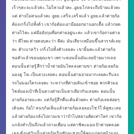
เร็วๆคะจะแล้วค่ะ..ไม่ไหวแล้วคะ..อูยย.ไกลจะถึงป้ายแล้วคะ
แต่ ต่ายไม่สนแล้วคะ อูยย..เสร็จ.เสร็จแล้ว อูยย.แล้วต่ายก้อ
ต้องเกร็งไปทั้งต้ว เขาก้อต้องเอามือออกมานอกเสื้อ แล้วกอด
ต่ายไว้คะ แต่มือยังกุมที่อกต่ายอยู่นะคะ แล้วเขาก้อถามต่าย
ว่า ดีไหม ต่ายตอบคะว่า ดีค่ะ มันเสียวเหมือนขึ้นสวรรค์เลย
คะ ตัวเบาหวิว เกร็งไปทั้งตัวเลยคะ เขายิ้มคะแล้วต่ายก้อ
ขอตัวแล้วขอบคุณเขา เพราะตอนนั้นมันเลยป้ายมากเลย
ตอนนั้นต่ายรู้สึกว่าน้ำต่ายมันไหลลงตามขา ต่ายก้อเลยก้ม
มองดู โห..เป็นดวงเลยคะ ตอนนั้นต่ายอายมากเลยคะรีบลง
รถไม่มองใครเลยคะ ระหว่างที่ต่ายเดินเข้าซอย พวกคิวมอ
ไซด์มองเป้าที่เป็นดวงต่ายเป็นตาเดียวกันเลยคะ ตอนนั้น
อายก้ออายนะคะ แต่ก้อรู้สึกตื่นเต้นด้วยคะ ต่ายก้อเลยค่อยๆ
เดินคะ ก้อไ! หนๆก้อเห็นแล้วต่ายก้อเลยลองโชว์ใ ห้ดูซะเลย
แล้วต่ายก้อแกล้งไปถามเขาว่าถ้าไปสยามคิดเท่าไหร่ เขาก้อ
แกล้งทำเป็นนึกแล้วถามเพื่อน แต่ตาซิคะมองเป้าต่ายตลอด
เลย ตั่งแต่วันนั้นต่ายก้อเริ่มชักจะชอบให้คนแปลกหน้ามอง