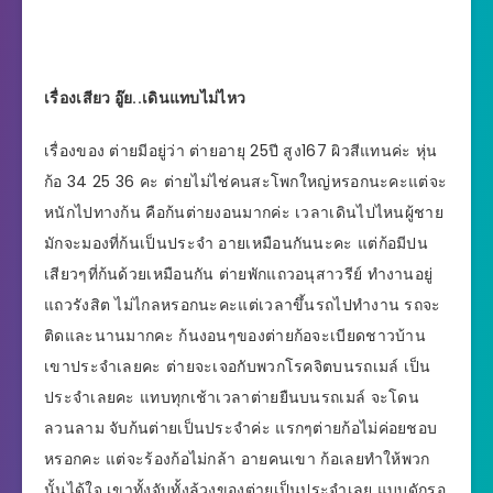
เรื่องเสียว อู๊ย..เดินแทบไม่ไหว
เรื่องของ ต่ายมีอยู่ว่า ต่ายอายุ 25ปี สูง167 ผิวสีแทนค่ะ หุ่น
ก้อ 34 25 36 คะ ต่ายไม่ไช่คนสะโพกใหญ่หรอกนะคะแต่จะ
หนักไปทางก้น คือก้นต่ายงอนมากค่ะ เวลาเดินไปไหนผู้ชาย
มักจะมองที่ก้นเป็นประจำ อายเหมือนกันนะคะ แต่ก้อมีปน
เสียวๆที่ก้นด้วยเหมือนกัน ต่ายพักแถวอนุสาวรีย์ ทำงานอยู่
แถวรังสิต ไม่ไกลหรอกนะคะแต่เวลาขึ้นรถไปทำงาน รถจะ
ติดและนานมากคะ ก้นงอนๆของต่ายก้อจะเบียดชาวบ้าน
เขาประจำเลยคะ ต่ายจะเจอกับพวกโรคจิตบนรถเมล์ เป็น
ประจำเลยคะ แทบทุกเช้าเวลาต่ายยืนบนรถเมล์ จะโดน
ลวนลาม จับก้นต่ายเป็นประจำค่ะ แรกๆต่ายก้อไม่ค่อยชอบ
หรอกคะ แต่จะร้องก้อไม่กล้า อายคนเขา ก้อเลยทำให้พวก
นั้นได้ใจ เขาทั้งจับทั้งล้วงของต่ายเป็นประจำเลย แบบดักรอ