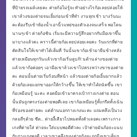
ที่ป้ายรถเมล์เลยคะ ต่ายก้อไม่รู้จะทำอย่างไรก้อเลยปล่อยให้
เขาล้วงของต่ายจนเยิ้มก่อนเข้าที่ทำ งานทุกเช้า บางวันนะ
คะต้องรีบเข้าห้องน้ำเอานิ้วแหย่ของตัวเองจนเสร็จ พอโดน
นานๆเข้า ต่ายก้อชิน เริ่มจะมีความรู้สึกอยากกับมือเขาขึ้น
มาบางแล้วคะ คราวนี้ต่ายก้อเลยปล่อยเลยคะ วันแรกที่ต่าย
ตัดสินใจให้เขาทำได้เต็มที่ วันนั้นเขาก้อเข้ามายืนข้างหลัง
ต่ายเหมือนทุกวันแล้วเขาก้อเริ่มลูบก้! นด้านล่างของต่าย
แล้วเขาก้อค่อยๆ เอามือเขาล้วงเขาไปตรงหว่างขาของต่าย
คะ ตอนนั้นต่ายเริ่มร้อนที่หน้า แล้วของต่ายก้อเยิ้มมากแล้ว
ด้วยก้อเลยแยกขาออกให้กว้างขึ้น ให้เขาทำได้ถนัดขึ้น เขา
ก้อเหมือนรู้ นะคะ สอดมือเข้ามาตรงเป้ากางเกงต่าย ตอน
นั้นมันถูกตรงร่องต่ายพอดีเลย เขาก้อเหมือนรู้ทั้งกรีดทั้งเน้น
ที่ร่องของต่ายคะ แต่ด้านนอกกางเกงนะคะ แถมคลึงเป็นวง
กลมถี่ๆด้วย ซีด… ต่ายงี้เสียวไปหมดทั้งตัวเลยคะเพราะกาง
เกงที่ต่ายใส่ ต่ายจะใส่แบบพอดีตัวคะ เป้าต่ายมันก้อจะแนบ
กับกางเกงพอดี เวลาเขาคลึงของต่ายก้อจะถูกมือเขาเต็มๆ