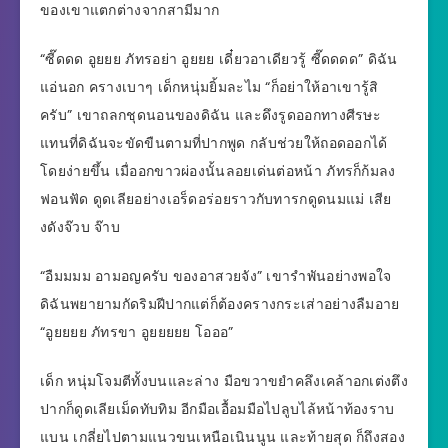
ของเขาแตกต่างจากสามีมาก
“ซี๊ดดด อูยยย ภัทรอย่า อูยยย เดี๋ยวอาเดียวรู้ ซี๊ดดดด” ดิฉัน
แอ่นอก ครางเบาๆ เด็กหนุ่มยิ้มละไม “ก็อย่าให้อาเขารู้สิ
ครับ” เขาถลกชุดนอนของดิฉัน และดึงรูดออกทางศีรษะ
แทนที่ดิฉันจะขัดขืนตามที่ปากพูด กลับช่วยให้ถอดออกได้
โดยง่ายขึ้น เมื่ออกขาวผ่องนั้นลอยเด่นต่อหน้า ภัทรก็ก้มลง
ฟอนฟัด ดูดเลียอย่างเอร็ดอร่อยราวกับทารกดูดนมแม่ เสีย
งดังจ๊วบ จ๊าบ
“อืมมมม อามอญครับ ของอาสวยจัง” เขารำพันอย่างพอใจ
ดิฉันพยายามกัดริมฝีปากแต่ก็ต้องครางกระเส่าอย่างลืมอาย
“อูยยยย ภัทรขา อูยยยยย โอออ”
เด็ก หนุ่มโจมตีทั้งบนและล่าง มือขวาขยำคลึงเคล้าอกเต่งตึง
ปากก็ดูดเลียเม็ดทับทิม อีกมือเอื้อมมือไปลูบไล้หน้าท้องราบ
แบน เกลี่ยไปตามแนวขนเหนือเนินนูน และท้ายสุด ก็ถึงสอง