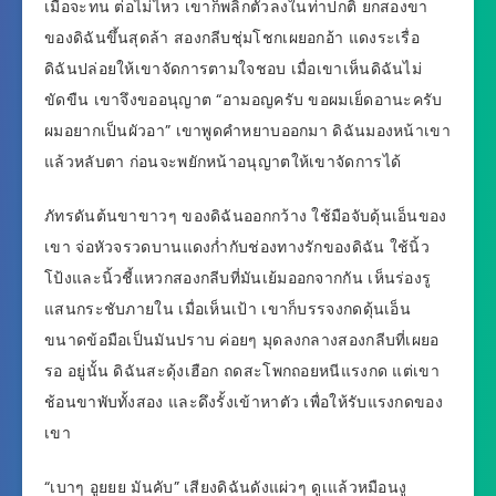
เมื่อจะทน ต่อไม่ไหว เขาก็พลิกตัวลงในท่าปกติ ยกสองขา
ของดิฉันขึ้นสุดล้า สองกลีบชุ่มโชกเผยอกอ้า แดงระเรื่อ
ดิฉันปล่อยให้เขาจัดการตามใจชอบ เมื่อเขาเห็นดิฉันไม่
ขัดขืน เขาจึงขออนุญาต “อามอญครับ ขอผมเย็ดอานะครับ
ผมอยากเป็นผัวอา” เขาพูดคำหยาบออกมา ดิฉันมองหน้าเขา
แล้วหลับตา ก่อนจะพยักหน้าอนุญาตให้เขาจัดการได้
ภัทรดันต้นขาขาวๆ ของดิฉันออกกว้าง ใช้มือจับดุ้นเอ็นของ
เขา จ่อหัวจรวดบานแดงก่ำกับช่องทางรักของดิฉัน ใช้นิ้ว
โป้งและนิ้วชี้แหวกสองกลีบที่มันเย้มออกจากกัน เห็นร่องรู
แสนกระชับภายใน เมื่อเห็นเป้า เขาก็บรรจงกดดุ้นเอ็น
ขนาดข้อมือเป็นมันปราบ ค่อยๆ มุดลงกลางสองกลีบที่เผยอ
รอ อยู่นั้น ดิฉันสะดุ้งเฮือก ถดสะโพกถอยหนีแรงกด แต่เขา
ช้อนขาพับทั้งสอง และดึงรั้งเข้าหาตัว เพื่อให้รับแรงกดของ
เขา
“เบาๆ อูยยย มันคับ” เสียงดิฉันดังแผ่วๆ ดูเแล้วหมือนงู