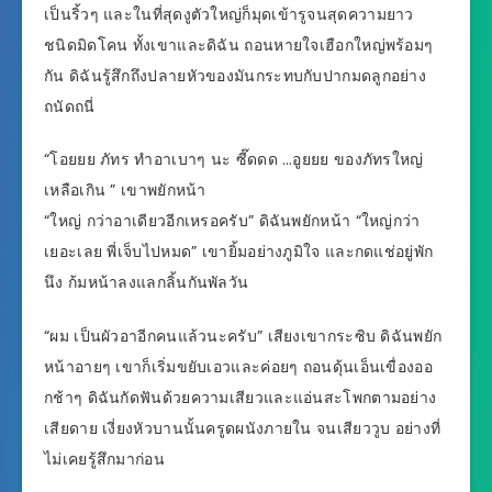
เป็นริ้วๆ และในที่สุดงูตัวใหญ่ก็มุดเข้ารูจนสุดความยาว
ชนิดมิดโคน ทั้งเขาและดิฉัน ถอนหายใจเฮือกใหญ่พร้อมๆ
กัน ดิฉันรู้สึกถึงปลายหัวของมันกระทบกับปากมดลูกอย่าง
ถนัดถนี่
“โอยยย ภัทร ทำอาเบาๆ นะ ซี๊ดดด …อูยยย ของภัทรใหญ่
เหลือเกิน ” เขาพยักหน้า
“ใหญ่ กว่าอาเดียวอีกเหรอครับ” ดิฉันพยักหน้า “ใหญ่กว่า
เยอะเลย พี่เจ็บไปหมด” เขายิ้มอย่างภูมิใจ และกดแช่อยู่พัก
นึง ก้มหน้าลงแลกลิ้นกันพัลวัน
“ผม เป็นผัวอาอีกคนแล้วนะครับ” เสียงเขากระซิบ ดิฉันพยัก
หน้าอายๆ เขาก็เริ่มขยับเอวและค่อยๆ ถอนดุ้นเอ็นเขื่องออ
กช้าๆ ดิฉันกัดฟันด้วยความเสียวและแอ่นสะโพกตามอย่าง
เสียดาย เงี่ยงหัวบานนั้นครูดผนังภายใน จนเสียววูบ อย่างที่
ไม่เคยรู้สึกมาก่อน