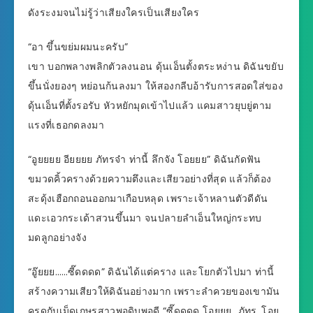
ดังระงมจนไม่รู้ว่าเสียงใครเป็นเสียงใคร
“อา ขึ้นขย่มผมนะครับ”
เขา บอกพลางพลิกตัวลงนอน ดุ้นเอ็นตั้งตระหง่าน ดิฉันขยับ
ขึ้นนั่งยองๆ หย่อนก้นลงมา ให้สองกลีบอ้ารับการสอดใส่ของ
ดุ้นเอ็นที่ตั้งรอรับ หัวหยักมุดเข้าไปแล้ว แคมสาวยุบยู่ตาม
แรงที่เธอกดลงมา
“อูยยยย อียยยย ภัทรจ๋า ท่านี้ ลึกจัง โอยยย” ดิฉันกัดฟัน
ขมวดคิ้วครางด้วยความตึงและเสียวอย่างที่สุด แล้วก็ต้อง
สะดุ้งเฮือกถอนออกมาเกือบหลุด เพราะเจ้าหลานตัวดีดัน
แดะเอวกระเด้าสวนขึ้นมา จนปลายลำเอ็นใหญ่กระทบ
มดลูกอย่างจัง
“อู๊ยยย……ซี๊ดดดด” ดิฉันได้แต่คราง และโยกตัวไปมา ท่านี้
สร้างความเสียวให้ดิฉันอย่างมาก เพราะลำควยของเขามัน
ครูดกับเม็ดเกษรสาวพอดิบพอดี “ซี๊ดดดด โอยยย…ภัทร..โอย