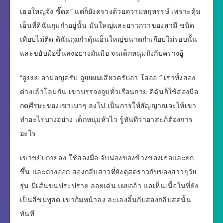
เธอใหญ่จัง ซี๊ดด” แต่ก็ยังครางด้วยความหฤหรรษ์ เพราะดุ้น
เอ็นที่ดิฉันกุมกำอยู่นั้น มันใหญ่และยาวกว่าของสามี ชนิด
เทียบไม่ติด ดิฉันกุมกำดุ้นเอ็นใหญ่ขนาดกำเกือบไม่รอบนั้น
และขยับมือขึ้นลงอย่างมันมือ จนเด็กหนุ่มถึงกับครางอู้
“อูยยย อามอญครับ อูยยผมเสียวครับอา โอออ ” เราทั้งสอง
ต่างเล้าโลมกัน เขาบรรจงจูบทั่วเรือนกาย ดิฉันก็ใช้สองมือ
กดศีรษะของเขาเบาๆ ลงไป เป็นการให้สัญญาณจะให้เขา
ทำอะไรบางอย่าง เด็กหนุ่มหัวไว รู้ทันทีว่าอาสะภ้ต้องการ
อะไร
เขาขยับกายลง ใช้สองมือ จับน่องของข้างของเธอและยก
ขึ้น และถ่างออก สองกลีบสาวที่ยังดูสดราวกับของสาวๆวัย
รุ่น มีเส้นขนประปราย ลอยเด่น เผยออ้า แลเห็นเนื้อในที่ยัง
เป็นสีชมพูสด เขาก้มหน้าลง ละเลงลิ้นกับสองกลีบสดนั้น
ทันที