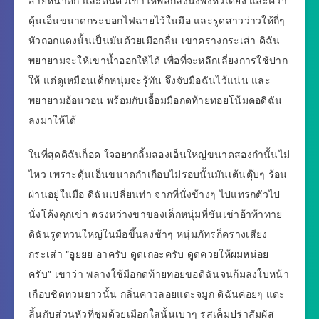
ส่ายหน้าดิก และดันตัวเขาให้พลิกลงนั่งพิงหัวเตียง และคว้า
ดุ้นเอ็นขนาดกระบอกไฟฉายไว้ในมือ และรูดสาวว่าวให้ถี่ๆ
หัวถอกแดงนั้นเป็นมันด้วยเมือกลื่น เขาครางกระเส่า ดิฉัน
พยายามจะให้เขาน้ำออกให้ได้ เพื่อที่จะหลีกเลี่ยงการใช้ปาก
ให้ แต่ดูเหมือนเด็กหนุ่มจะรู้ทัน จึงจับมือฉันไว้แน่น และ
พยายามอ้อนวอน พร้อมกับเอื้อมมือกดท้ายทอยโน้มคอดิฉัน
ลงมาให้ได้
ในที่สุดดิฉันก็อด ใจอยากลิ้มลองเอ็นใหญ่ขนาดสองกำนั้นไม่
ไหว เพราะดุ้นเอ็นขนาดกำเกือบไม่รอบนั้นมันเต้นตุ๊บๆ ร้อน
ผ่านอยู่ในมือ ดิฉันเปลี่ยนท่า จากที่นั่งข้างๆ ไปแทรกตัวไป
นั่งโค้งคุกเข่า ตรงหว่างขาของเด็กหนุ่มที่ชันเข่าอ้าท้าทาย
ดิฉันรูดทวนใหญ่ในมือขึ้นลงช้าๆ หนุ่มภัทรก็ครางเสียง
กระเส่า “อูยยย อาครับ ดูดเถอะครับ ดูดควยให้ผมหน่อย
ครับ” เขาว่า พลางใช้มือกดท้ายทอยขอดิฉันจนก้มลงใบหน้า
เกือบชิดทวนยาวนั้น กลิ่นคาวลอยแตะจมูก ดิฉันค่อยๆ แตะ
ลิ้นกับส่วนหัวที่ชุ่มด้วยเมือกใสนั้นเบาๆ รสเค็มปร่าสัมผัส