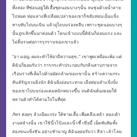
ทั้งสอง ที่ซ่อนอยู่ใต้เสื้อชุดนอนบางๆนั้น จนชุ่มด้วยน้ำลาย
ไปหมด ท่อนล่างที่เปลือยเปล่าของเขาก็ขยับท่อนเอ็นแข็ง
ทาบทับไปบนเนิน แล้วถูไถบนร่องหลีบ เพราะชุดนอนบางๆ
นั้นถูกเลิกขึ้นมาค่อนต้ว โดนเข้าแบบนี้ดิฉันก็อ่อนแรง และ
ไม่ดิ้นรนต่อการรุกรานของเขาแล้ว
“อา มอญ..ผมจะทำให้อามีความสุข..” เขาพูดเหมือนเพ้อ แต่
ดิฉันก็ยอมรับว่า การกระทำประกอบกับกลิ่นสาบกายจาก
เรือนร่างที่เต็มไปด้วยมัดกล้ามของเขานั้น สร้างความกระ
สันต์รัญจวนยิ่งนัก ดิฉันยิ่งอ่อนระทวย เมื่อท่อนลำแข็งปั๋ง
ของเขาไปบนร่องแคมหนักหน่วงขึ้น จนดิฉันต้องยอมให้
หลานผัวทำได้ตามใจในที่สุด
ภัทร ค่อยๆ ล้วงมือแกร่ง ใต้ชายเสื้อ เพื่อคลึงเคล้า สองเต้า
งามสล้างนั้น เขาใช้นิ้วโป้งและนิ้วชี้ เขี่ยบี้ เม็ดทับทิมทั้ง
สองขนแข็งชัน อย่างชำนาญ ดิฉันยอมรับว่า ลีลา เล้าโลม