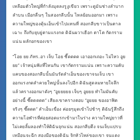
เหลือมตัวใหญ่ที่กำลังมุดลงรูงูเขียว เพราะดูมันช่างลำบาก
ลำบน เมือกลื่นๆ ในสองกลีบนั้น ไหลย้อนออกมา เพราะ
ความใหญ่ของดุ้นเอ็นเข้าไปแทนที่ สองกลีบขาวเป็นตาล
เฉาะ ถึงกับยุบยู่ตามแรงกด ดิฉันผวาเฮือก ตาโต กัดกราม
แน่น ผลักอกของเขา
“โอย ยย ภัทร..อา เจ็บ โอย ซี๊ดดดด เอาออกเถอะ ไม่ไหว อูย
ยย” เจ้าหนุ่มฟังที่ไหนกัน เขากัดกรามแน่น เพราะความคับ
แคบของสองกลีบนั้นมันรัดลำเอ็นของเขาจนเจ็บ เขา
ออกแรงกดลำควยใหญ่นั้นลงไปอีก ดิฉันสูดลมหายใจลึก
แล้วครางออกมาดังๆ “อูยยยยย เจ็บๆ อูยยย ทำไมมันคับ
อย่างนี้ ซี๊ดดดดด” เสียงเขาครางตอบ “อูยยย ของอาฟิต
จริงๆ ซี๊ดดด” ลำเอ็นเขื่อง ค่อยๆมุดเข้าไปช้าๆ ดิฉันรู้สึกถึง
ความโอฬารที่ค่อยสอดแรกเข้ามาในร่าง ความใหญ่ยาวที่
ไม่เคยลิ้มลองทำให้ดิฉันจุกแน่น สองกลีบตึง จนเจ็บแปรบ
เหมือนจะฉีก สองมือของดิฉัน จิกหัวไหล่ของเขา จนแดง