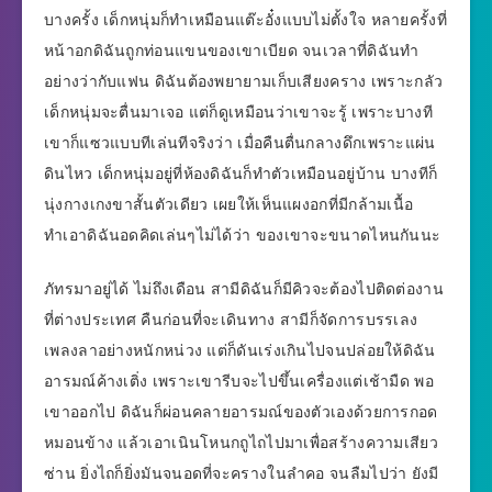
บางครั้ง เด็กหนุ่มก็ทำเหมือนแต๊ะอั๋งแบบไม่ตั้งใจ หลายครั้งที่
หน้าอกดิฉันถูกท่อนแขนของเขาเบียด จนเวลาที่ดิฉันทำ
อย่างว่ากับแฟน ดิฉันต้องพยายามเก็บเสียงคราง เพราะกลัว
เด็กหนุ่มจะตื่นมาเจอ แต่ก็ดูเหมือนว่าเขาจะรู้ เพราะบางที
เขาก็แซวแบบทีเล่นทีจริงว่า เมื่อคืนตื่นกลางดึกเพราะแผ่น
ดินไหว เด็กหนุ่มอยู่ที่ห้องดิฉันก็ทำตัวเหมือนอยู่บ้าน บางทีก็
นุ่งกางเกงขาสั้นตัวเดียว เผยให้เห็นแผงอกที่มีกล้ามเนื้อ
ทำเอาดิฉันอดคิดเล่นๆไม่ได้ว่า ของเขาจะขนาดไหนกันนะ
ภัทรมาอยู่ได้ ไม่ถึงเดือน สามีดิฉันก็มีคิวจะต้องไปติดต่องาน
ที่ต่างประเทศ คืนก่อนที่จะเดินทาง สามีก็จัดการบรรเลง
เพลงลาอย่างหนักหน่วง แต่ก็ดันเร่งเกินไปจนปล่อยให้ดิฉัน
อารมณ์ค้างเติ่ง เพราะเขารีบจะไปขึ้นเครื่องแต่เช้ามืด พอ
เขาออกไป ดิฉันก็ผ่อนคลายอารมณ์ของตัวเองด้วยการกอด
หมอนข้าง แล้วเอาเนินโหนกถูไถไปมาเพื่อสร้างความเสียว
ซ่าน ยิ่งไถก็ยิ่งมันจนอดที่จะครางในลำคอ จนลืมไปว่า ยังมี