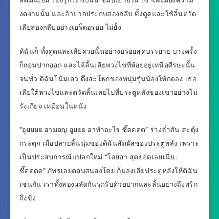
งดงามนั้น และอ้าปากประกบสองกลีบ ทั้งดูดและใช้ลิ้นตวัด
เลียสองกลีบอย่างเอร็ดอร่อย ไม่ยั้ง
ดิฉันก็ ทั้งดูดและเลียควยนั้นอย่างอร่อยสุดบรรยาย บางครั้ง
ก็ถอนปากออก และไล้ลิ้นเลียพวงไข่ที่ห้อยอยู่เหนือศีรษะนั้น
จนทั่ว ดิฉันโน้มเอว ดึงสะโพกของหนุ่มรุ่นน้องให้กดลง เธอ
เลียใต้พวงไข่และตวัดลิ้นเลยไปที่ประตูหลังของเขาอย่างไม่
รังเกียจ เหมือนในหนัง
“อูยยยย อามอญ อูยยย อาทำอะไร ซี๊ดดดด” ร่างล่ำสัน สะดุ้ง
กระตุก เมื่อปลายลิ้นนุ่มของดิฉันสัมผัสช่องประตูหลัง เพราะ
เป็นประสบการณ์แปลกใหม่ “โอยอา สุดยอดเลยเนี่ย..
ซี๊ดดดด” ภัทรเลยตอบสนองโดย ก้มลงเลียประตูหลังให้ดิฉัน
เช่นกัน เราทั้งสองผลัดกันรุกรับด้วยปากและลิ้นอย่างถึงพริก
ถึงขิง