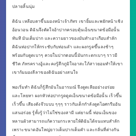
ปลายลิ้นนุ่ม
ดิฉัน เหลือบตาขึ้นมองหน้าเจ้าภัทร เขายิ้มและพยักหน้าเชิง
อ้อนวอน ดิฉันจึงตัดใจอ้าปากครอบดุ้นเอ็นขนาดข้อมือนั้น
ทันที มันเต็มปาก และความยาวของมันทำเอาเกือบสำลัก
ดิฉันห่อปากให้กระชับกับท่อนลำ และผงกรูดขึ้นลงช้าๆ
พร้อมกับดูดเบาๆ ควยในปากตอนนี้มันกระดกเบาๆ ราวมี
ชีวิต ภัทรครางอู้และคงรู้สึกภูมิใจอาสะใภ้สาวยอมทำให้เขา
เขาก้มมองลีลาของดิฉันอย่างสนใจ
พอเริ่มทำ ดิฉันก็รู้สึกมันในอารมณ์ จึงดูดเลียอย่างอร่อย
และโหยหา ผงกหัวห่อปากรูดดูดเอ็นขนาดข้อมือนั้น เร็วขึ้น
เร็วขึ้น เสียงดังจ๊วบบบ ๆๆๆ ราวกับเด็กกำลังดูดไอศกรีมอัน
แสนอร่อย รู้ทั้งรู้ว่าไม่ใช่ของสามี แต่ยามนี้ ท่อนเอ็นของ
หลานผัวสามารถแก้ความกระหายให้ดิฉันได้จนแทบสำลัก
เพราะขนาดอันใหญ่ยาวเต็มปากเต็มคำ และกลิ่นที่ต่างกัน