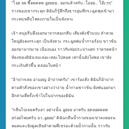
“โอย ยย ซี๊ดดดดด อูยยยย.. ออกแล้วครับ…โอยย… โอ๊ะๆๆ”
ร่างของเขากระตุก ดิฉันก็รู้สึกถึงธารอุ่นที่กระฉูดพุ่งเข้ามา
กระทบหลืบโพลงภายในเป็นจังหวะ
เจ้า หนุ่มรีบดึงออกมาจากสองกลีบ เสียงดังช๊วบบบ ลำควย
ใหญ่ยังคงกระตุก เป็นจังหวะ กระฉูดพ่นน้ำกามร้อน ขาวข้น
ออกมามากมาย เนืองนอง ราวกับท่อประปาแตก ราดรดหน้า
ท้องของดิฉันจนเลอะเทอะไปหมด เท่านั้นยังไม่พอ เขายัง
กระเถิบตัวขึ้น คล่อมใบหน้า
“อ้าปากเลย อามอญ อ้าปากครับ” เขาร้องสั่ง ดิฉันก็อ้าปาก
ตามคำสั่งของเขาอย่างว่าง่าย น้ำกามขาวข้น ยังพ่นออกมา
อีกสามสี่ครั้งเข้าไปในปากของดิฉัน
“กลืนไปเลยครับอา อย่างนั้น อูยยย อาครับ สุดยอดดดด
อร่อยไหมครับ อา..อูยยย” ดิฉันกลืนน้ำกามของเขาลงคอจน
หมดและยังดูดเลียลำควยที่เขรอะด้วยน้ำกามนั้น ราวกับ