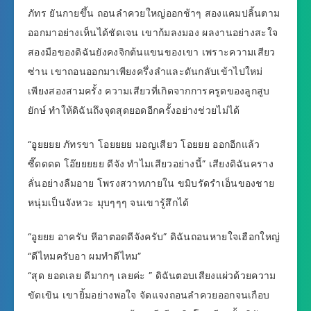
ภัทร ยันกายขึ้น ถอนลำควยใหญ่ออกช้าๆ สองแคมปลิ้นตาม
ออกมาอย่างเห็นได้ชัดเจน เขาก้มลงมอง ผลงานอย่างสะใจ
สองมือของดิฉันยังคงจิกต้นแขนของเขา เพราะความเสียว
ซ่าน เขาถอนออกมาเพียงครึ่งลำและดันกลับเข้าไปใหม่
เพียงสองสามครั้ง ความเสียวที่เกิดจากการครูดของลูกสูบ
ยักษ์ ทำให้ดิฉันถึงจุดสุดยอดอีกครั้งอย่างช่วยไม่ได้
“อูยยยย ภัทรขา โอยยยย มอญเสียว โอยยย ออกอีกแล้ว
ซี๊ดดดด โอ๊ยยยยย ดีจัง ทำไมเสียวอย่างนี้” เสียงดิฉันคราง
ลั่นอย่างลืมอาย โพรงสวาทภายใน ขมิบรัดรำเอ็นของชาย
หนุ่มเป็นจังหวะ มุบๆๆๆ จนเขารู้สึกได้
“อูยยย อาครับ หีอาตอดดีจังครับ” ดิฉันถอนหายใจเฮือกใหญ่
“ดีไหมครับอา ผมทำดีไหม”
“สุด ยอดเลย ดีมากๆ เลยค่ะ ” ดิฉันตอบเสียงแผ่วด้วยความ
ขัดเขิน เขายิ้มอย่างพอใจ จัดแจงถอนลำควยออกจนเกือบ