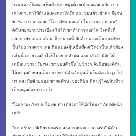
บานแดงเป็นดอกเห็ดซึ่งปลายชุ่มด้วยเมือกจนหยดยืด เขา
เกร็งกระดกให้ดุ้นเอ็นผงกหัวงึกงัก และขยับตัวเข้าหา มือจับ
ขาของเธอถ่างออก “โอย ภัทร พอแล้ว ไม่เอานะ อย่านะ”
ดิฉันพยายามบ่ายเบี่ยง ไม่ให้เขาทำการสอดใส่ ใจหนึ่งก็
อยาก เพราะเลยเถิดมาถึงขนาดนี้ อีกทั้งขนาดเอ็นของภัทร
นั้นไม่ธรรมดาๆ เลย ดิฉันมองดุ้นเอ็นที่ผงกงึกงักนั้นแล้วต้อง
กลืนน้ำลาย แต่อีกใจก็ไม่อยากทำผิด และกลัวสามีจับได้
เหมือนเขาจะรับฟัง เขาขยับตัวขึ้นไปข้างๆ จับมือของดิฉัน
ให้มากุมกำท่อนเอ็นของเขา ดิฉันจับดุ้นเอ็นในมือแล้วรูดไป
มา และมือซ้ายของเขากดศีรษะของดิฉัน ดิฉันรู้โดยทันทีว่า
เด็กหนุ่มต้องการอะไร
“ไม่เอานะภัทร อาไม่เคยทำ เดี๋ยวอาใช้มือให้นะ” ภัท่รตีหน้า
เศร้า
“นะ ครับอา ทีเดียวนะครับ สงสารผมเถอะ นะครับ” ดิฉัน