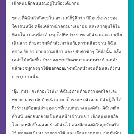
เด็กหนุ่มอีกคนนอนอยู่ในห้องเดียวกัน
ขณะที่ดิฉันกำลังสุขใน อารมณ์ก็รู้สึกว่า มีมือแข็งแรงของ
ใครคนหนึ่ง คลึงเคล้าหน้าอกอย่างเมามัน และลากลูบไล้ไป
ที่สะโพก ก่อนที่จะล้วงซุกไปที่หว่างขาของดิฉัน และลากเขี่ย
เนินสาว ด้วยความที่กำลังเมามันกับความเสียวซ่าน ดิฉัน
คราง อือ อา ด้วยความเสียว และขยับตัวช้าๆ ให้มือนั้น คลึง
เคล้าได้ถนัดขึ้น ร่างของเขาเบียดขนาบแนบทางด้านหลัง
แล้วฝังจมูกลงซุกไซ้ซอกคออย่างหนักหน่วงจนดิฉันสะดุ้งกับ
การรุกรานนั้น
“อุ้ย..ภัทร.. จะทำอะไรน่ะ” ดิฉันอุทานด้วยความตกใจ และ
พยายามกระเถิบตัวหนี แต่เขาก็กระแซะตัวตาม ดิฉันรู้สึกได้
ถึงร่างเปลือยเปล่าของเขาที่แนบกับร่างของดิฉัน ดิฉันพลิก
ตัวหนี แต่กลับกลายเป็นหันหน้าเข้าหาเขา เด็กหนุ่มเลยถือ
โอกาสพลิกขึ้นคล่อมร่างดิฉันไว้ สองมือของดิฉันถูกจับตรึง
ไว้ ซอกคอเนียนขาวถูกซุกไซ้ และเลื่อนมาดูดดุน เม็ดทับทิม