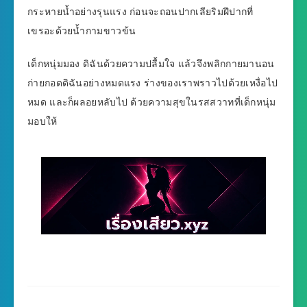
กระหายน้ำอย่างรุนแรง ก่อนจะถอนปากเลียริมฝีปากที่
เขรอะด้วยน้ำกามขาวข้น
เด็กหนุ่มมอง ดิฉันด้วยความปลื้มใจ แล้วจึงพลิกกายมานอน
ก่ายกอดดิฉันอย่างหมดแรง ร่างของเราพราวไปด้วยเหงื่อไป
หมด และก็ผลอยหลับไป ด้วยความสุขในรสสวาทที่เด็กหนุ่ม
มอบให้