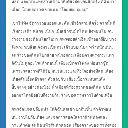
หลุด และกระแทกสวนเข้ามาทีเดียวมิดโคนอีกครั้ง ดิฉันผวา
เฮือก โอบกอดร่างเขาแน่น “โอยยยย อูยยย”
เขาไม่ฟัง จัดการถอนออกและดันเข้าอีกสามสี่ครั้ง จากนั้นก็
เริ่มกระเด้า หนักๆ เน้นๆ เมื่อเข้าจนมิดโคน ยังหมุนโม่ จน
ร่างงามของดิฉันโยกไปมา ภัทรซอยลำเอ็นเข้าออกถี่ยิบ บาง
จังหวะก็เปลี่ยนจังหวะเป็นกระเด้าแบบเนิบๆ ทว่าหนักแน่น
จนร่างของดิฉันโยกส่าย หน้าอกกระเพื่อมตามแรงกระแทก
ดิฉันไม่พูดอะไรแล้วตอนนี้ เพียงเบิกตาโพลง ห่อปากซู๊ด
เพราะรสสวาทที่ได้รับ มันรุนแรงและถึงใจอย่างที่สุด เสียง
เตียงลั่นเอี๊ยดอ๊าดๆๆ ดังสลับกับ เสียงเนื้อกระทบกันดัง
ปั้บๆๆๆๆ อย่างต่อเนื่อง น้ำเมือกที่ร่องสวาทของดิฉัน ขมิบ
ออกมาไหลย้อยไปถึงง่ามก้น ร่างของเราพราวไปด้วยเหงื่อ
ภัทรจัดแจงเปลี่ยนท่า ให้ดิฉันคุกเข่า ยกก้นขึ้น ลำตัวท่อน
บน ราบไปกับเตียง และจัดการสอดใส่จากด้านหลังและ
กระเด้าต่อ จนดิฉันหัวสั่นหัวคลอน เสียงครางของเราทั้งสอง