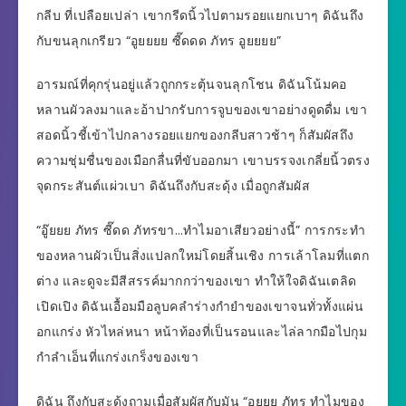
กลีบ ที่เปลือยเปล่า เขากรีดนิ้วไปตามรอยแยกเบาๆ ดิฉันถึง
กับขนลุกเกรียว “อูยยยย ซี๊ดดด ภัทร อูยยยย”
อารมณ์ที่คุกรุ่นอยู่แล้วถูกกระตุ้นจนลุกโชน ดิฉันโน้มคอ
หลานผัวลงมาและอ้าปากรับการจูบของเขาอย่างดูดดื่ม เขา
สอดนิ้วชี้เข้าไปกลางรอยแยกของกลีบสาวช้าๆ ก็สัมผัสถึง
ความชุ่มชื่นของเมือกลื่นที่ขับออกมา เขาบรรจงเกลี่ยนิ้วตรง
จุดกระสันต์แผ่วเบา ดิฉันถึงกับสะดุ้ง เมื่อถูกสัมผัส
“อู๊ยยย ภัทร ซี๊ดด ภัทรขา…ทำไมอาเสียวอย่างนี้” การกระทำ
ของหลานผัวเป็นสิ่งแปลกใหม่โดยสิ้นเชิง การเล้าโลมที่แตก
ต่าง และดูจะมีสีสรรค์มากกว่าของเขา ทำให้ใจดิฉันเตลิด
เปิดเปิง ดิฉันเอื้อมมือลูบคลำร่างกำยำของเขาจนทั่วทั้งแผ่น
อกแกร่ง หัวไหล่หนา หน้าท้องที่เป็นรอนและไล่ลากมือไปกุม
กำลำเอ็นที่แกร่งเกร็งของเขา
ดิฉัน ถึงกับสะดุ้งถามเมื่อสัมผัสกับมัน “อูยยย ภัทร ทำไมของ