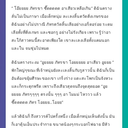
” โอ๊ยยยย ภัทรขา ซี๊ดดดดด อาเสียวเหลือเกิน” ดิฉันคราง
ลั่นไม่เป็นภาษา เมื่อเด็กหนุ่ม ละเลงลิ้นตวัดติ่งเกษรของ
ดิฉันอย่างไม่ปราณี ภัทรตวัดลิ้นเลียอย่างเอร็ดอร่อย ระดม
เลียทั้งที่ติ่งเกษร และซอกรู อย่างไม่รังเกียจ เพราะรู้ว่าอา
สะใภ้สาวคนนี้สะอาดเพียงใด เขาละเลงเลียทั้งแคมนอก
และใน จนชุ่มไปหมด
ดิฉันครางระงม “อูยยยย ภัทรขา โอยยยยย อาเสียว อูยยย ”
พักใหญ่ๆขณะที่เจ้าหนุ่มยังละเลงลิ้นกับรูสาวนั้น ดิฉันก็เป็น
อันต้องขยุ้มศีรษะของเขา เกร็งร่าง แดะสะโพกเป็นจังหวะ
และก็กระตุกพรืด เพราะถึงเสียวสุดจนถึงจุดสุดยอด “อูย
ยยยย ภัทรๆๆๆๆ ตรงนั้น ๆๆๆ อา ไมมม่ ไหววว แล้ว
ซี๊ดดดดด ภัทร โอยยย…โอยย”
แล้วดิฉันก็ ถึงสววรค์ไปครั้งหนึ่ง เมื่อเด็กหนุ่มเห็นดังนั้น มัน
ก็เอาดุ้นเอ็นประจำกาย ขนาดน้องๆกระบอกไฟฉาย มีหัว