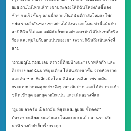
ยยย อา..ไม่ไหวแล้ว” เขาประคองให้ดิฉันโหย่งก้นขึ้นลง
ช้าๆ จนเร็วขึ้นๆ ตอนนี้กลายเป็นดิฉันที่กำลังโหมสะโพก
ขย่ม ร่างล่ำสันของเขาอย่างได้จังหวะจะโคน ท่านี้แม้นกับ
สามีดิฉันก็ไม่เคย แต่ดิฉันก็ขย่มอย่างเมามันได้ไม่นานก็กรีด
ร้อง และฟุบไปกับอกแน่นของเขา เพราะดิฉันถึงเป็นครั้งที่
สาม
“อามอญไม่รอผมเลย คราวนี้ทีผมบ้างนะ” เขาพลิกตัว และ
ดึงร่างของดิฉันมาที่มุมเตียง โล้ดันสองขาขึ้น จรดหัวจรวด
และดัน ซวบ ทีเดียวมิดโคน ดิฉันตาเหลือก เพราะมัน
กระแทกปากมดลูกอย่างจังๆ เขาเม้มปาก และโล้ตัว กระเด้า
ชนิดเข้าสุด ออกสุด หนักแน่น และเน้นอย่างที่สุด
“ฮูยยย อาครับ เย็ดอามัน ที่สุดเลย…อูยยย ซี๊ดดดด”
ภัทรครางเสียงกระเส่าและโหมแรงกระเด้า นานราวสิบ
นาที ร่างกำยำก็เกร็งกระตุก