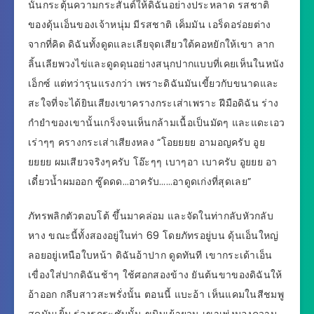
นั้นกระตุ้นความกระสันต์ให้ดิฉันอย่างประหลาด รสชาติ
ของดุ้นเอ็นของเจ้าหนุ่ม มีรสชาติ เค็มมัน เอร็ดอร่อยต่าง
จากที่คิด ดิฉันทั้งดูดและเลียจุดเสียวใต้คอหยักให้เขา ลาก
ลิ้นเลียพวงไข่และดูดดุนอย่างสนุกปากแบบที่เคยเห็นในหนัง
เอ็กซ์ แต่ทว่ารุนแรงกว่า เพราะดิฉันมันเขี้ยวกับขนาดและ
สะใจที่จะได้ยินเสียงเขาครางกระเส่าเพราะ ฝีมือดิฉัน ร่าง
กำยำของเขานั้นเกร็งจนเห็นกล้ามเนื้อเป็นมัดๆ และแดะเอว
เร่าๆๆ ครางกระเส่าเสียงหลง “โอยยยย อามอญครับ อูย
ยยยย ผมเสียวจริงๆครับ โอ๊ะๆๆ เบาๆอา เบาครับ อูยยย อา
เดี๋ยวน้ำผมออก ซู๊ดดด…อาครับ……อาดูดเก่งที่สุดเลย”
ภัทรพลิกตัวตอบโต้ ขึ้นมาคล่อม และจัดในท่ากลับหัวกลับ
หาง ขณะนี้ทั้งสองอยู่ในท่า 69 โดยภัทรอยู่บน ดุ้นเอ็นใหญ่
ลอยอยู่เหนือใบหน้า ดิฉันอ้าปาก ดูดทันที เขากระเด้าเอ็น
เขื่องใส่ปากดิฉันช้าๆ ใช้ศอกสองข้าง ยันต้นขาของดิฉันให้
อ้าออก กลีบสาวสะพรั่งนั้น ตอนนี้ แบะอ้า เห็นแคมในสีชมพู
สดมันเยิ้ม ร่องรูกระชับนั้น ขมิบเย้ายวน เขาเพ่งมองความ