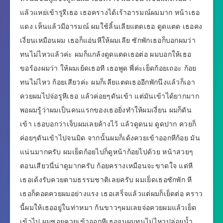
แล้วแหย่เข้ารูxีเธอ เธอครางได้เร้าอารมณ์ผมมาก หน้าเธอ
แดง เห็นแล้วมีอารมณ์ ผมใช้ลิ้นเลียแตดเธอ ดูดแตด เธอคง
เงี่ยนเหมือนผม เธอก็แอ่นหีให้ผมเลีย ซักพักเธอก็บอกผมว่า
ทนไม่ไหวแล้วค่ะ ผมก็แกล้งดูดแตดเธอต่อ ผมบอกให้เธอ
ขอร้องผมว่า ให้ผมเย้ดเธอที เธอพูด พี่ค่ะเย็ดก้อยเถอะ ก้อย
ทนไม่ไหว ก้อยเสียวค่ะ ผมก็เลียแตดเธออีกพักนึงแล้วก็เอา
ควยผมไปจ่อรูหีเธอ แล้วค่อยๆดันเข้า แต่มันเข้าได้ยากมาก
พอผมรู้ว่าผมเป็นคนแรกของเธอยิ่งทำให้ผมเงี่ยน ผมก็ดัน
เข้า เธอบอกว่าเจ็บผมเลยค้างไว้ แล้วดูดนม ดูดปาก ควยก็
ค่อยๆดันเข้าไปจนมิด จากนั้นผมก็เด้งควยเข้าออกหีก้อย มัน
แน่นมากครับ ผมเย็ดก้อยไปก็ดูหน้าก้อยไปด้วย หน้าสวยๆ
ตอนเสียวนี่น่าดูมากครับ ก้อยครางเหมือนจะขาดใจ แต่หี
เธอเด้งรับควยตามธรรมชาติเลยครับ ผมเย็ดเธอซักพัก หี
เธอก็ตอดควยผมอย่างแรง เธอเสร็จแล้วแต่ผมก็เย็ดต่อ คราว
นี้ผมให้เธออยู่ในท่าหมา ก้นขาวๆผมเลยจ่อควยผมแล้วเย็ด
เข้าไป ผมซอยควยเข้าออกหีเธอจนผมทนไม่ไหวปล่อยน้ำ