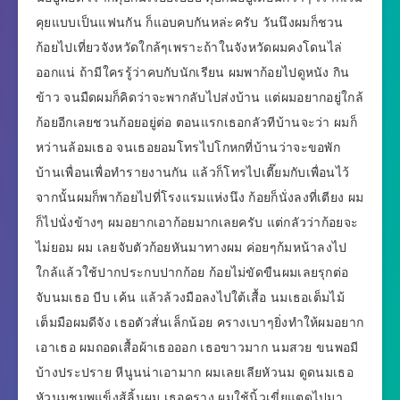
คุยแบบเป็นแฟนกัน ก็แอบคบกันหล่ะครับ วันนึงผมก็ชวน
ก้อยไปเที่ยวจังหวัดใกล้ๆเพราะถ้าในจังหวัดผมคงโดนไล่
ออกแน่ ถ้ามีใครรู้ว่าคบกับนักเรียน ผมพาก้อยไปดูหนัง กิน
ข้าว จนมืดผมก็คิดว่าจะพากลับไปส่งบ้าน แต่ผมอยากอยู่ใกล้
ก้อยอีกเลยชวนก้อยอยู่ต่อ ตอนแรกเธอกลัวทีบ้านจะว่า ผมก็
หว่านล้อมเธอ จนเธอยอมโทรไปโกหกที่บ้านว่าจะขอพัก
บ้านเพื่อนเพื่อทำรายงานกัน แล้วก็โทรไปเตี๊ยมกับเพื่อนไว้
จากนั้นผมก็พาก้อยไปที่โรงแรมแห่งนึง ก้อยก็นั่งลงที่เตียง ผม
ก็ไปนั่งข้างๆ ผมอยากเอาก้อยมากเลยครับ แต่กลัวว่าก้อยจะ
ไม่ยอม ผม เลยจับตัวก้อยหันมาทางผม ค่อยๆก้มหน้าลงไป
ใกล้แล้วใช้ปากประกบปากก้อย ก้อยไม่ขัดขืนผมเลยรุกต่อ
จับนมเธอ บีบ เค้น แล้วล้วงมือลงไปใต้เสื้อ นมเธอเต็มไม้
เต็มมือผมดีจัง เธอตัวสั่นเล็กน้อย ครางเบาๆยิ่งทำให้ผมอยาก
เอาเธอ ผมถอดเสื้อผ้าเธอออก เธอขาวมาก นมสวย ขนพอมี
บ้างประปราย หีนูนน่าเอามาก ผมเลยเลียหัวนม ดูดนมเธอ
หัวนมชมพูแข็งสู้ลิ้นผม เธอคราง ผมใช้นิ้วเขี่ยแตดไปมา