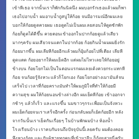
เข้าหีเธอ จากนั้นเราก็พักกันนิดนึง ผมบอกรักเธอแล้วผมก็พา
เธอไปอาบน้ำ ผมอาบน้ำถูสบู่ให้ก้อย จนมีอารมณ์อีกผมเลย
บอกให้ก้อยดูดควยผม เธอดูดไม่เป็นผมเลยสอนให้ดูดซักพัก
ก้อยก็ดูดได้ดีขึ้น ควยตอนเข้าออกในปากก้อยดูแล้วเสียว
มากๆครับ ผมเสียวจนแตกในปากก้อย ก้อยกินน้ำผมผมยิ่งรัก
ก้อยมากขึ้น ผมเลียหีก้อยอีกแล้วผมก็อุ้มก้อยไปที่เตียง เลียหี
ดูดแตด ก้อยอยากให้ผมเย็ดอีก แต่ผมไม่ไหวเลยให้ก้อยอยู่
ข้างบน ก้อยโยกไม่เป็นในตอนแรกผมเลยเด้งควยกระแทกหี
ก้อย จนก้อยรู้จังหวะแล้วก็โยกเอง ก้อยโยกอย่างเมามันส์จน
เสร็จไป เวลาที่ก้อยครางมันทำให้ผมภูมิใจที่ทำให้ก้อยมี
ความสุข ผมให้ก้อยนอนข้างล่างอีก ผมเย็ดหีก้อย เข้าออกจา
กช้าๆ แล้วก็เร็ว และแรงขึ้น นมขาวๆกระเพื่อมเป็นจังหวะ
ผมเย็ดก้อยจนเราเสร็จอีกครั้ง ก่อนกลับผมก็เย้ดก้อยอีก หลัง
จากวันนั้นเราเย็ดกันเรื่อยๆ ในบ้านพักผมบ้าง ห้องน้ำ
โรงเรียนบ้าง เราคบกันจนถึงปัจจุบันนี้เลยครับ ผมต้องคอย
หึงหวงก้อย และกันผู้ชายทุกคนที่เข้ามาจีบ ก็ก้อยสวยนี่ครับ