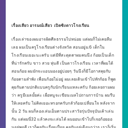
เรื่องเสียว อารมณ์เสียว เปิดซิงดาวโรงเรียน
เรื่องเล่าของผมอาจผิดศีลธรรมไปหน่อย แต่ผมก็ไม่เคยลืม
เลย ผมเป็นครูโรงเรียนต่างจังหวัด สอนอยู่ม.6 เด็กใน
โรงเรียนเยอะนะครับ แต่มีที่สะดุดตาผมคนนึง ก้อยเป็นเด็ก
ที่น่ารักครับ ขาว สวย หุ่นดี เป็นดาวโรงเรียน เวลาที่ผมได้
สอนก้อย ผมมักจะแอบมองอยู่บ่อยๆ วันนึงก็มีโอกาสคุยกับ
ก้อยตามลำพัง เพื่อนก้อยไม่อยู่ ผมเลยเดินเข้าไปทักก้อย ก็พูด
คุยกันตามปกติแบบครูกับนักเรียนแหละครับ ก้อยเลยถามผม
ว่า ครูมีเมลมั้ยค่ะ เผื่อหนูจะเขียนเมลไปถามการบ้าน ผมรีบ
ให้เลยครับ ไม่คิดเยอะหรอกครับกลัวก้อยเปลี่ยนใจ หลังจาก
นั้น 2 วัน ผมก็ลองเล่นเอ็มตามประสาวัยรุ่นปัจจุบันเค้าเล่น
กัน แต่ผมนี่32 แล้วคงจะเล่นได้ ผมออนเข้าไปก็เจอก้อยออ
นอยู่พอดี เราก็คุยกันเรื่อยเปื่อย คุยกันอยู่เดือนกว่าๆ เราก็เริ่ม