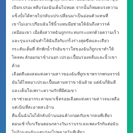
เปียกเปรอะหลืบร่องฉันเต็มไปหมด จากนั้นก็หมดแรงความ
แข็งปั๋งได้หายไปกลับแปรเปลี่ยนมาเป็นอ่อนตัวแทนที่
เขาไม่เอาเปรียบฉันใช้นิ้วแทนมือช่วยให้ฉันถึงสวรรค์
เหมือนเขา เมื่อติ่งสวาทฉันถูกกระทบกระแทกด้วยความเร็ว
และรุนแรงมันทำให้ฉันถึงกับเกร็งร่างสุดขีดและเสียว
กระสันเต็มที่ สักพักน้ำรักอันขาวใสของฉันก็ถูกเขาทำให้
ไหลทะลักออกมาข้างนอก เปรอะเปื้อนร่องหลืบและนิ้วเขา
ด้วย
เลือดสีแดงสดแห่งความสาวของฉันที่ถูกเขาพรากพรมจรรย์
มันได้ไหลมาเปรอะเปื้อนตามหว่าขาฉันด้วย แต่ฉันก็ยินดี
และเต็มใจเพราะความรักที่มีต่อเขา
เขาช่วยเอากระดาษมาเช็ดรอยเลือดแห่งความสาวจนเหลือ
แต่เนินที่สะอาดสะอ้าน
คืนนั้นฉันไม่ได้กลับบ้านนอนค้างกอดกับเขากลมทีเดียว
ตอนเช้าก็เกเรียนตอนกลางวันเราบรรเลงเพลงรักกันต่อนับ
ไม่ถ้วนจนฉันแสบร่องไปหลายวันทีเดียว