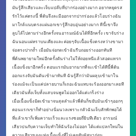
มันรู้สึกเสียวและเจ็บแปล๊บที่ปากร่องอย่างมาก อยากหยุดรส
รักไว้แค่ตรงนี้ พี่ต้นจึงละมืออกจากปากร่องแล้วโอบร่างฉัน
มาใกล้แนบตรงแผ่นอกเขารู้สึกอบอุ่นอย่างมาก ทีนี้เขาจึง
ลูบไล้ไปตามร่างอีกครั้งจนอารมณ์ฉันได้ที่อีกครั้ง เขาจับร่าง
ฉันนอนแผ่หราบนเตียงและค่อยๆจับเนื้อแข็งตรงหว่างขามา
จ่อตรงปากถ้ำ เมื่อมันจ่อกดเข้าฉันรีบถอยร่างออกทันที
พี่ต้นพยายามใหม่อีกครั้งดันร่างไม่ให้ถอยหนีแล้วสอดแทรก
เนื้อแข็งมาอีกครั้ง ตอนแรกมันยากมากที่จะเข้าได้ทีนี้พี่ต้น
ออกแรงจับมันดันเข้ามาทันที ฉันรู้สึกว่ามันผลุบเข้ามาใน
ร่องแม้จะเป็นแค่ปลายบานก็เถอะฉันแทบจะร้องออกมาเลยที
เดียวมันทั้งเจ็บทั้งแสบจนพูดไม่ออกได้แต่เกร็งร่าง
เมื่อเนื้อแข็งมิดเข้ามาจนสุดลำแล้วพี่ต้นก็ขยับมันเข้าๆออกๆ
ตอนแรกเขาก็ทำอย่างนิ่มนวลเพราะกลัวฉันเจ็บสักพักพอได้
ที่แล้วเขาก็เพิ่มความเร็วและแรงซอยถี่ยิบทีเดียว อารมณ์
เสียวปนกับความเจ็บทำให้ฉันร้องไม่ออก ได้แต่แปลกใหม่ใน
ความเสียวของแท่งเนื้อแข็งที่ไม่เคยสัมผัสมาก่อน