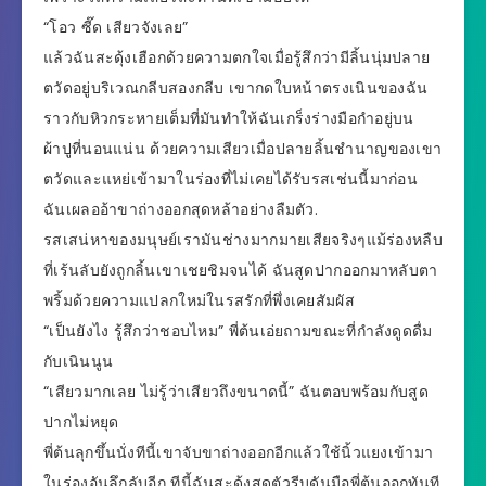
“โอว ซี๊ด เสียวจังเลย”
แล้วฉันสะดุ้งเฮือกด้วยความตกใจเมื่อรู้สึกว่ามีลิ้นนุ่มปลาย
ตวัดอยู่บริเวณกลีบสองกลีบ เขากดใบหน้าตรงเนินของฉัน
ราวกับหิวกระหายเต็มที่มันทำให้ฉันเกร็งร่างมือกำอยู่บน
ผ้าปูที่นอนแน่น ด้วยความเสียวเมื่อปลายลิ้นชำนาญของเขา
ตวัดและแหย่เข้ามาในร่องที่ไม่เคยได้รับรสเช่นนี้มาก่อน
ฉันเผลออ้าขาถ่างออกสุดหล้าอย่างลืมตัว.
รสเสน่หาของมนุษย์เรามันช่างมากมายเสียจริงๆแม้ร่องหลืบ
ที่เร้นลับยังถูกลิ้นเขาเชยชิมจนได้ ฉันสูดปากออกมาหลับตา
พริ้มด้วยความแปลกใหม่ในรสรักที่พึ่งเคยสัมผัส
“เป็นยังไง รู้สึกว่าชอบไหม” พี่ต้นเอ่ยถามขณะที่กำลังดูดดื่ม
กับเนินนูน
“เสียวมากเลย ไม่รู้ว่าเสียวถึงขนาดนี้” ฉันตอบพร้อมกับสูด
ปากไม่หยุด
พี่ต้นลุกขึ้นนั่งทีนี้เขาจับขาถ่างออกอีกแล้วใช้นิ้วแยงเข้ามา
ในร่องอันลึกลับอีก ทีนี้ฉันสะดุ้งสุดตัวรีบดันมือพี่ต้นออกทันที