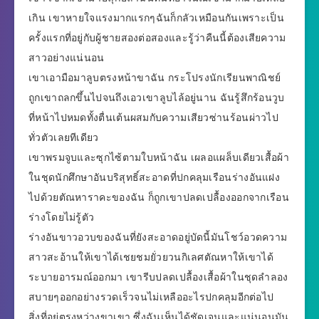
เกิน เขาหายใจแรงมากแรกๆฉันก็กลัวเหมือนกันเพราะเป็น
ครั้งแรกที่อยู่กับผู้ชายสองต่อสองและรู้ว่าคืนนี้ต้องเสียความ
สาวอย่างแน่นอน
เขาเอามือมาลูบตรงหน้าขาฉัน กระโปรงนักเรียนพาณิชย์
ถูกเขาถลกขึ้นไปจนถึงเอวเขาลูบไล้อยู่นาน ฉันรู้สึกร้อนวูบ
ที่หน้าไปหมดทั้งตื่นเต้นผสมกับความเสียวซ่านร้อนผ่าวไป
ทั่วตัวเลยทีเดียว
เขาพรมจูบและซุกไซ้ตามใบหน้าฉัน เผลอแผล็บเดียวเสื้อผ้า
ในชุดนักศึกษาอันบริสุทธิ์สะอาดที่ปกคลุมเรือนร่างอันแฝง
ไปด้วยตัณหาราคะของฉัน ก็ถูกเขาปลดเปลื้องออกจากเรือน
ร่างโดยไม่รู้ตัว
ร่างอันขาวอวบของฉันที่ยังสะอาดอยู่บัดนี้มันโชว์อวดความ
สาวสะอ้านให้เขาได้เชยชมยั่วยวนกิเลศตัณหาให้เขาได้
ระบายอารมณ์ออกมา เขารีบปลดเปลื้องเสื้อผ้าในชุดลำลอง
สบายๆออกอย่างรวดเร็วจนไม่เหลืออะไรปกคลุมอีกต่อไป
สิ่งที่อยู่ตรงหว่างขาเขา ซึ่งฉันเห็นได้ชัดเจนและแน่นอนมัน