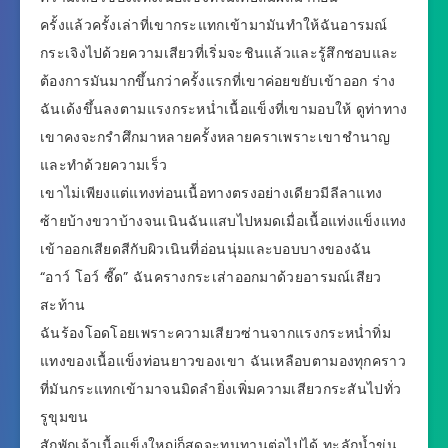
ครั้งแล้วครั้งเล่าที่เขากระแทกเข้ามามันทำให้ฉันอารมณ์
กระเจิงไปด้วยความเสียวที่เริ่มจะชินแล้วและรู้สึกชอบและ
ต้องการมันมากขึ้นกว่าครั้งแรกที่เขาค่อยขยับเข้าออก ร่าง
ฉันเด้งขึ้นลงตามแรงกระหน่ำเนื้อแข็งที่เขามอบให้ ดูท่าทาง
เขาคงจะกรำศึกมาหลายครั้งหลายคราเพราะเขาชำนาญ
และทำด้วยความเร็ว
เขาไม่เพียงแต่แทงท่อนเนื้อทางตรงอย่างเดียวมีลีลาแทง
ซ้ายบ้างขวาบ้างจนเนินฉันแสบไปหมดเมื่อเนื้อแท่งแข็งแทง
เข้าออกเสียดสีกับผิวเนินที่อ่อนนุ่มและบอบบางของฉัน
“อาว์ โอว์ ซี๊ด” ฉันครางกระเส่าออกมาด้วยอารมณ์เสียว
สะท้าน
ฉันร้องโอดโอยเพราะความเสียวซ่านจากแรงกระหน่ำทิ่ม
แทงของเนื้อแข็งท่อนยาวของเขา ฉันเหลือบตามองทุกคราว
ที่มันกระแทกเข้ามาจนมิดลำยิ่งเพิ่มความเสียวกระสันไปทั่ว
รูขุมขน
สักพักเจ้าเนื้อแข็งใหญ่ก็สุดจะทนทานต่อไปได้ ทะลักน้ำขุ่น