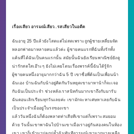
เรื่องเสียว อารมณ์เสียว..รสเสียวในอดีต
ฉันอายุ 25 ปีแล้วยังโสดแต่ไม่สดเพราะถูกผู้ชายเหลี่ยมจัด
หลอกฟาดมาหลายคนแล้วค่ะ ผู้ชายคนแรกที่ฉันทั้งรักทั้ง
แค้นที่ได้ฉันเป็นคนแรกนั้น สมัยนั้นฉันยังเรียนพาณิชย์ยังดู
น่ารักสดใสเอ๊าะๆ ยังไม่เคยโดนเรื่องพรรค์นี้ฉันได้รู้จัก
ผู้ชายคนหนึ่งอายุมากกว่าฉัน 5 ปี เขาชื่อพี่ต้นเป็นเพื่อนน้า
ฉันเอง บ้านฉันกับน้าอยู่ติดกันวันหยุดเขามาหาน้าก็จะเจอ
กับฉันเป็นประจำ ช่วงหลังเราสนิทกันมากเขาถึงกับมารับ
ฉันตอนเลิกเรียนทุกวันเลยค่ะ เขามักจะหาเศษหาเลยกับฉัน
เป็นประจำเมื่ออยู่ในรถของเขา
แล้ววันหนึ่งฉันก็ต้องพลาดท่าเสียทีเขาแต่ก็เพราะสมยอม
ด้วย วันนั้นเขาพาฉันไปบ้านเขาเมื่อเราอยู่กันสองคนในห้อง
เขา เขาก็เข้ามาปลุกปล้ำฉันทันทีอารมณ์เขามากมายเหลือ