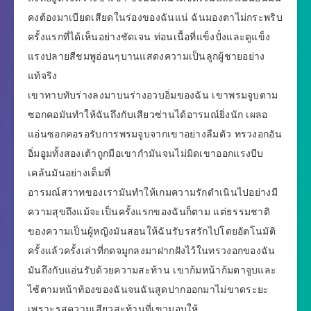
คงต้องมาเบียดเสียดในร่องของฉันแน่ ฉันมองตาไม่กระพริบ
ครั้งแรกที่ได้เห็นอย่างชัดเจน ท่อนเนื้อที่แข็งปั๋งและดูแข็ง
แรงปลายสีชมพูอ่อนๆบานแสดงความเป็นลูกผู้ชายอย่าง
แท้จริง
เขาทาบทับร่างลงมาบนร่างอวบอิ่มของฉัน เขาพรมจูบตาม
ซอกคอมันทำให้ฉันถึงกับเสียวซ่านได้อารมณ์ยิ่งนัก เผลอ
แอ่นซอกคอรอรับการพรมจูบจากเขาอย่างลืมตัว ทรวงอกอัน
อิ่มอูมทั้งสองเต้าถูกมือเขากำมันจนไม่มิดเขาออกแรงบีบ
เคล้นมันอย่างเต็มที่
อารมณ์สวาทของเรามันทำให้เกมความรักดำเนินไปอย่างมี
ความสุขถึงแม้จะเป็นครั้งแรกของฉันก็ตาม แต่ธรรมชาติ
ของความเป็นผู้หญิงมันสอนให้ฉันรับรสรักไปโดยอัตโนมัติ
ครั้งแล้วครั้งเล่าที่กดจมูกลงมาฝากฝังไว้ในทรวงอกของฉัน
มันถึงกับแอ่นรับด้วยความสะท้าน เขาก้มหน้าก้มตาจูบและ
ไซ้ตามหน้าท้องของฉันจนฉันสูดปากออกมาไม่ขาดระยะ
เพราะรสความเสียวสะท้านที่เขามอบให้