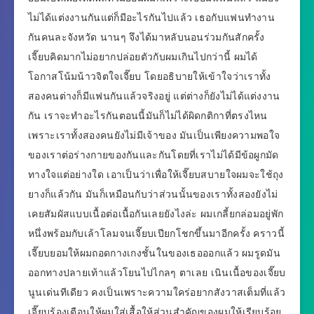
ไม่ได้แต่งงานกันแต่ก็มีอะไรกันไปแล้ว เธอกับแฟนทำงาน
กันคนละจังหวัด นานๆ จึงได้มาหลับนอนร่วมกันสักครั้ง
เจี๊ยบคิดมากไม่อยากปล่อยตัวกับผมเกินไปกว่านี้ ผมได้
โอกาสโน้มน้าวจิตใจเจี๊ยบ โดยอธิบายให้เข้าใจว่าเราทั้ง
สองคนต่างก็มีแฟนกันแล้วจริงอยู่ แต่ต่างก็ยังไม่ได้แต่งงาน
กัน เราจะทำอะไรกันตอนนี้มันก็ไม่ได้ผิดกติกาที่ตรงไหน
เพราะเราทั้งสองคนยังไม่มีเจ้าของ มันเป็นเพียงความพอใจ
ของเราต่อร่างกายของกันและกันโดยที่เราไม่ได้มีข้อผูกมัด
ทางใจแต่อย่างใด เอาเป็นว่าเพื่อให้เจี๊ยบสบายใจผมจะใช้ถุง
ยางก็แล้วกัน มันก็เหมือนกับว่าส่วนนั้นของเราทั้งสองยังไม่
เคยสัมผัสแบบเนื้อต่อเนื้อกันเลยยังไงล่ะ ผมเกลี้ยกล่อมอยู่พัก
หนึ่งพร้อมกับเล้าโลมจนเจี๊ยบเปียกโชกขึ้นมาอีกครั้ง คราวนี้
เจี๊ยบยอมให้ผมถอดกางเกงชั้นในของเธอออกแล้ว ผมรูดมัน
ออกทางปลายเท้าแล้วโยนไปไกลๆ ตาเลย เนินเนื้อของเจี๊ยบ
นูนเด่นทีเดียว คงเป็นเพราะความใคร่อยากสังวาสเต็มที่แล้ว
เจี๊ยบร้องเตือนให้ผมใส่เสื้อให้ส่วนสำคัญของผมให้เรียบร้อย