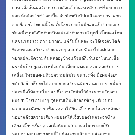
ก่อน เมื่อเห็นผมจัดการตามสั่งแล้วก็นอนหลับตาพริ้ม ขากาง
ออกเล็กน้อยโชว์โคกเนื้อเด่นชัดชนิดไม่เหลือความกระดาก
อายอีกต่อไป ตอนนี้โลกทั้งโลกรออยู่ในมือผมแล้ว! รอยแยก
ช่องเนื้อนูนยังปิดกันสนิทแน่นยังกับสาวบริสุทธิ์ เจี๊ยบคงโดน
แค่ขนาดธรรมดาๆ มาก่อน แต่วันนี้แหละ จะได้เจอกับไซด์
พิเศษของผมบ้างละ! ผมค่อยๆ สอดท่อนหัวลงไปแค่ปลาย
หยักแม้จะมีความลื่นหล่ออยู่บ้างแล้วแต่ก็เล่นเอาโหนกเนื้อ
ตรงนั้นก็ยุบยู่ลงไปเหมือนกัน เจี๊ยบกอดผมแน่น คอยรับการ
เคลื่อนไหวของผมด้วยความเต็มใจ จนกระทั่งเมื่อผมค่อยๆ
ขยับยักย้ายลึกลงไปจากปลายหยักจนมิดความยาว จากนั้นก็
ปล่อยนิ่งให้ส่วนนั้นของเจี๊ยบอมรัดมันไว้ด้วยความรัญจวน
ผมขยับโยกเอวเบาๆ รูดท่อนเอ็นเข้าออกช้าๆ เสียงของ
ความแฉะดังพอเราทั้งสองคนได้ยิน เจี๊ยบหายใจแรงหลับตา
ห่อปากด้วยความเสียว ผมบอกให้เจี๊ยบมองในกระจกข้าง
เตียง เจี๊ยบหรี่ตาดูแต่เมื่อหันมาสบตาผมในกระจกก็รีบ
หลบตา ผมบอกว่าตอนนี้ไม่ต้องอายแล้วนะ ปล่อยตาม