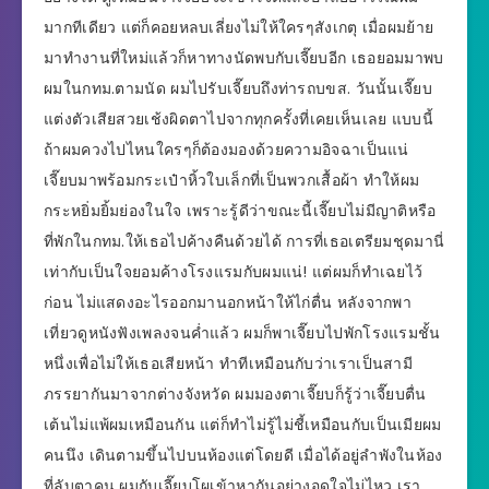
มากทีเดียว แต่ก็คอยหลบเลี่ยงไม่ให้ใครๆสังเกตุ เมื่อผมย้าย
มาทำงานที่ใหม่แล้วก็หาทางนัดพบกับเจี๊ยบอีก เธอยอมมาพบ
ผมในกทม.ตามนัด ผมไปรับเจี๊ยบถึงท่ารถบขส. วันนั้นเจี๊ยบ
แต่งตัวเสียสวยเช้งผิดตาไปจากทุกครั้งที่เคยเห็นเลย แบบนี้
ถ้าผมควงไปไหนใครๆก็ต้องมองด้วยความอิจฉาเป็นแน่
เจี๊ยบมาพร้อมกระเป๋าหิ้วใบเล็กที่เป็นพวกเสื้อผ้า ทำให้ผม
กระหยิ่มยิ้มย่องในใจ เพราะรู้ดีว่าขณะนี้เจี๊ยบไม่มีญาติหรือ
ที่พักในกทม.ให้เธอไปค้างคืนด้วยได้ การที่เธอเตรียมชุดมานี่
เท่ากับเป็นใจยอมค้างโรงแรมกับผมแน่! แต่ผมก็ทำเฉยไว้
ก่อน ไม่แสดงอะไรออกมานอกหน้าให้ไก่ตื่น หลังจากพา
เที่ยวดูหนังฟังเพลงจนค่ำแล้ว ผมก็พาเจี๊ยบไปพักโรงแรมชั้น
หนึ่งเพื่อไม่ให้เธอเสียหน้า ทำทีเหมือนกับว่าเราเป็นสามี
ภรรยากันมาจากต่างจังหวัด ผมมองตาเจี๊ยบก็รู้ว่าเจี๊ยบตื่น
เต้นไม่แพ้ผมเหมือนกัน แต่ก็ทำไม่รู้ไม่ชี้เหมือนกับเป็นเมียผม
คนนึง เดินตามขึ้นไปบนห้องแต่โดยดี เมื่อได้อยู่ลำพังในห้อง
ที่ลับตาคน ผมกับเจี๊ยบโผเข้าหากันอย่างอดใจไม่ไหว เรา