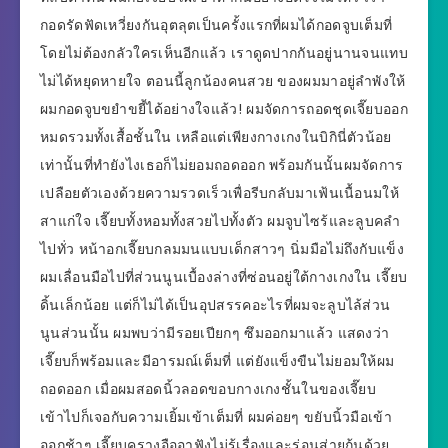
กอดรัดฟัดเหวี่ยงกันอุตลุตเป็นครั้งแรกที่ผมได้กอดจูบเต็มที่
โดยไม่ต้องกลัวใครเห็นอีกแล้ว เราดูดปากกันอยู่นานจนแทบ
ไม่ได้หยุดหายใจ ตอนนี้ลูกน้องคนสวย ของผมมาอยู่ลำพังให้
ผมกอดจูบขยำขยี้ได้อย่างใจแล้ว! ผมจัดการถอดชุดเจี๊ยบออก
หมดรวมทั้งเสื้อชั้นใน เหลือแต่เพียงกางเกงในบิกินี่ตัวน้อย
เท่านั้นที่ทำยังไงเธอก็ไม่ยอมถอดออก พร้อมกันนั้นผมจัดการ
เปลือยตัวเองด้วยความรวดเร็วเพื่อรีบกลับมาเฟ้นเนื้อนมให้
สาแก่ใจ เจี๊ยบทั้งหอมทั้งสวยไปทั้งตัว ผมจูบไซร้และลูบคลำ
ไปทั่ว หน้าอกเจี๊ยบกลมมนแบบเด็กสาวๆ นิ่มมือไม่ถึงกับแข็ง
ผมเลื่อนมือไปที่ส่วนนูนเบื้องล่างที่ซ่อนอยู่ใต้กางเกงใน เจี๊ยบ
ดิ้นเล็กน้อย แต่ก็ไม่ได้เป็นอุปสรรคอะไรที่ผมจะลูบไล้ส่วน
นูนส่วนนั้น ผมพบว่ามีรอยเปียกๆ ซึมออกมาแล้ว แสดงว่า
เจี๊ยบก็พร้อมและมีอารมณ์เต็มที่ แต่ยังแข็งขืนไม่ยอมให้ผม
ถอดออก เมื่อผมสอดนิ้วลอดขอบกางเกงชั้นในของเจี๊ยบ
เข้าไปก็เจอกับความเยิ้มเข้าเต็มที่ ผมค่อยๆ ขยับนิ้วมือเข้า
ออกช้าๆ เจี๊ยบครางอืออาฟังไม่รู้เรื่องและร่อนส่ายก้นด้วย