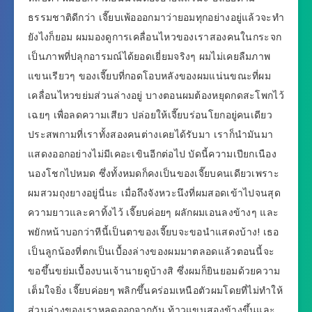
ธรรมชาติดีกว่า เจี๊ยบเพ้อออกมาว่ายอมทุกอย่างอยู่แล้วจะทำ
ยังไงก็ยอม ผมมองดูการเคลื่อนไหวของเราสองคนในกระจก
เป็นภาพที่ปลุกอารมณ์ได้ยอดเยี่ยมจริงๆ ผมไม่เคยลืมภาพ
แขนเรียวๆ ของเจี๊ยบที่กอดโอบหลังของผมแน่นขณะที่ผม
เคลื่อนไหวขย่มส่วนล่างอยู่ บางตอนผมต้องหยุดกดสะโพกไว้
เฉยๆ เพื่อลดความเสียว ปล่อยให้เจี๊ยบร่อนโยกอยู่คนเดียว
ประสพกามที่เราทั้งสองคนต่างเคยได้รับมา เราก็นำมันมา
แสดงออกอย่างไม่มีเคอะเขินอีกต่อไป บัดนี้ความเปียกเนือง
นองโชกไปหมด ซึ่งทั้งหมดก็คงเป็นของเจี๊ยบคนเดียวเพราะ
ผมสวมถุงยางอยู่นี่นะ เมื่อถึงจังหวะนึงที่ผมสอดเข้าไปจนสุด
ความยาวและคาทิ้งไว้ เจี๊ยบค่อยๆ ผลักผมเอนลงข้างๆ และ
พยักหน้าบอกว่าทีนี้เป็นตาของเจี๊ยบจะขอนำแสดงบ้าง! เธอ
เป็นลูกน้องที่ตกเป็นเบื้องล่างของผมมาตลอดแล้วตอนนี้จะ
ขอขึ้นขย่มเบื้องบนเจ้านายดูบ้างสิ ซึ่งผมก็ยินยอมด้วยความ
เต็มใจยิ่ง เจี๊ยบค่อยๆ พลิกขึ้นคร่อมเหนือตัวผมโดยที่ไม่ทำให้
ส่วนล่างของเราหลุดออกจากกัน ท้าวแขนสองข้างขึ้นและ