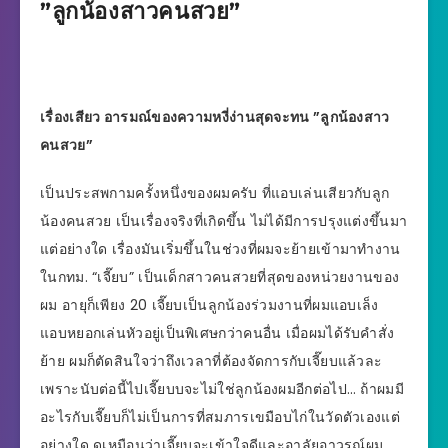
”ลูกน้องสาวคนสวย”
เรื่องเสียว อารมณ์ของความหงี่ง่านสุดจะทน ”ลูกน้องสาว
คนสวย”
เป็นประสพกามครั้งหนึ่งของผมครับ ที่แอบเล่นเสียวกับลูก
น้องคนสวย เป็นเรื่องจริงที่เกิดขึ้น ไม่ได้มีการปรุงแต่งขึ้นมา
แต่อย่างใด เรื่องมันเริ่มขึ้นในช่วงที่ผมจะย้ายเข้ามาทำงาน
ในกทม. “เจี๊ยบ” เป็นเด็กสาวคนสวยที่สุดของหน่วยงานของ
ผม อายุก็เพียง 20 เจี๊ยบเป็นลูกน้องร่วมงานที่ผมแอบเล็ง
แอบหยอกเล่นหัวอยู่เป็นพิเศษกว่าคนอื่น เมื่อผมได้รับคำสั่ง
ย้าย ผมก็ตัดสินใจว่าถึงเวลาที่ต้องจัดการกับเจี๊ยบแล้วละ
เพราะนับต่อนี้ไปเจี๊ยบบจะไม่ใช่ลูกน้องผมอีกต่อไป… ถ้าผมมี
อะไรกับเจี๊ยบก็ไม่เป็นการที่สมภารเขมือบไก่ในวัดตัวเองแต่
อย่างใด ดูเหมือนว่าเจี๊ยบจะเข้าใจดีและอาลัยอาวรณ์ผม