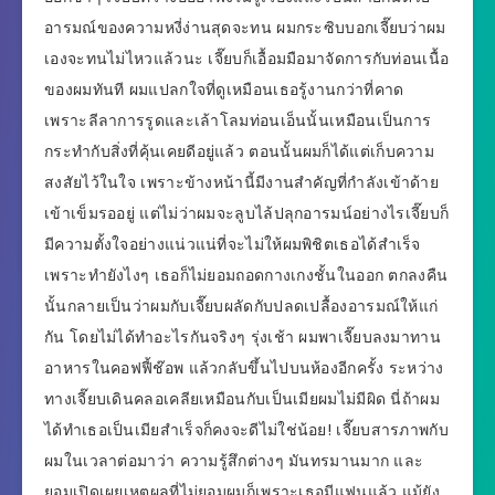
อารมณ์ของความหงี่ง่านสุดจะทน ผมกระซิบบอกเจี๊ยบว่าผม
เองจะทนไม่ไหวแล้วนะ เจี๊ยบก็เอื้อมมือมาจัดการกับท่อนเนื้อ
ของผมทันที ผมแปลกใจที่ดูเหมือนเธอรู้งานกว่าที่คาด
เพราะลีลาการรูดและเล้าโลมท่อนเอ็นนั้นเหมือนเป็นการ
กระทำกับสิ่งที่คุ้นเคยดีอยู่แล้ว ตอนนั้นผมก็ได้แต่เก็บความ
สงสัยไว้ในใจ เพราะข้างหน้านี้มีงานสำคัญที่กำลังเข้าด้าย
เข้าเข็มรออยู่ แต่ไม่ว่าผมจะลูบไล้ปลุกอารมน์อย่างไรเจี๊ยบก็
มีความตั้งใจอย่างแน่วแน่ที่จะไม่ให้ผมพิชิตเธอได้สำเร็จ
เพราะทำยังไงๆ เธอก็ไม่ยอมถอดกางเกงชั้นในออก ตกลงคืน
นั้นกลายเป็นว่าผมกับเจี๊ยบผลัดกับปลดเปลื้องอารมณ์ให้แก่
กัน โดยไม่ได้ทำอะไรกันจริงๆ รุ่งเช้า ผมพาเจี๊ยบลงมาทาน
อาหารในคอฟฟี้ช๊อพ แล้วกลับขึ้นไปบนห้องอีกครั้ง ระหว่าง
ทางเจี๊ยบเดินคลอเคลียเหมือนกับเป็นเมียผมไม่มีผิด นี่ถ้าผม
ได้ทำเธอเป็นเมียสำเร็จก็คงจะดีไม่ใช่น้อย! เจี๊ยบสารภาพกับ
ผมในเวลาต่อมาว่า ความรู้สึกต่างๆ มันทรมานมาก และ
ยอมเปิดเผยเหตผลที่ไม่ยอมผมก็เพราะเธอมีแฟนแล้ว แม้ยัง