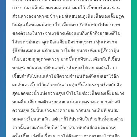
กางขาออกเล็กน้อยคร่อมส่วนล่างผมไว้ เจี๊ยบเกร็งเอวร่อน
ส่วนล่างลงมาหาผมช้าๆ ผมก็เลยนอนดูเนินเนื้อของเจี๊ยบรูด
กินดุ้นเนื้อของผมสบายไป เจี๊ยบตาปรือหันหน้าไปมองภาพ
ของตัวเองในกระจกเงาข้างเตียงแบบกึ่งกล้ากึ่งอายแต่ก็ไม่
ได้หยุดขย่มเอว ดูเหมือนเจี๊ยบมีความสุขมาก ทุ่มเทความ
รู้สึกทั้งหมดลงบนตัวผมอย่างไม่ยั้ง จนกระทั่งผมรู้สึกว่าดุ้น
เนื้อของผมถูกดูดรัดแรงๆ มากขึ้นทุกทีขณะเดียวกับที่เจี๊ยบ
ขย่มซอยก้นลงมาถี่ยิบและร้องลั่นห้องไปเลย ผมมั่นใจว่า
เจี๊ยบกำลังไปแน่แล้วไม่มีความจำเป็นต้องดึงเกมเอาไว้อีก
ผมจับเอวเจี๊ยบไว้แล้วยกก้นสวนดุ้นขึ้นไปแรงๆ พร้อมกับฉีด
สุดยอดของน้ำแห่งความสุขเข้าไปในช่องเนื้อของเจี๊ยบอย่าง
หมดสิ้น เจี๊ยบกดตัวลงกอดผมแน่นและครางออกมาอย่างมี
ความสุข วันนั้นเราฉลองความอยากกันอย่างเต็มที่ จนผม
หมดแรงไปหลายวัน แต่เราก็ได้ประทับใจด้วยกันทั้งสองฝ่าย
จากนั้นมาผมกับเจี๊ยบก็หาโอกาสมาพบกันอีกแม้จะนานๆ
ครั้ง เจี๊ยบเก่งขึ้นเรื่อยๆ เราไม่ต้องกระดากอายอะไรกันอีก