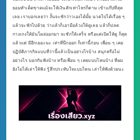
ยอมทำเด็ดขาดแม้จะให้เงินสักเท่าไหร่ก็ตาม เข้าแก๊ปที่สุด
เลย เราบอกเลยว่า งั้นจะชักว่าวเองได้มั้ย นวดไปได้เรื่อย ๆ
แล้วจะชักไปด้วย ว่าแล้วก็เอามือล้วงให้ดูเลย แล้วก็ปลด
กางเกงให้มันโผล่ออกมา จะชักให้เสร็จ หรือแค่เปิดให้ดู ก็สุด
แล้วแต่ มีอีกเยอะนะ เท่าที่นึกออก ก็เท่านี้ก่อน เพื่อน ๆ เคย
ปฏิบัติภารกิจแบบที่ว่านี้แล้วเป็นอย่างไรบ้าง สนุกหรือไม่
อย่างไร บอกกันฟังบ้าง หรือเพื่อน ๆ เคยแบบไหนบ้าง ที่ผม
ยังไม่ได้เล่าให้ฟัง รู้สึกประทับใจแบบไหน เล่าให้ฟังด้วยนะ