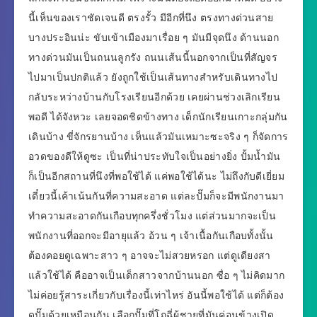
นี้เห็นของเราชัดเจนดี ตรงรั้ว มีอีกที่นึง ตรงทางด่วนสาย
บางประอินน่ะ ขับเข้าเมืองมาเรื่อย ๆ มันมีจุดนึง ด้านนอก
ทางด่วนมันเป็นถนนลูกรัง ถนนเส้นนี้นอกจากเป็นที่สัญจร
ไปมาเป็นปกติแล้ว ยังถูกใช้เป็นเส้นทางสำหรับเดินทางไป
กลับระหว่างบ้านกับโรงเรียนอีกด้วย เคยผ่านช่วงเลิกเรียน
พอดี ได้จังหวะ เลยจอดชิดข้างทาง เด็กนักเรียนเกาะกลุ่มกัน
เดินบ้าง ขี่จักรยานบ้าง เห็นแล้วมันเหมาะซะจริง ๆ ก็จัดการ
อวดของดีให้ดูซะ เป็นที่น่าประทับใจเป็นอย่างยิ่ง ปั้มน้ำมัน
ก็เป็นอีกสถานที่นึงที่พอใช้ได้ แค่พอใช้ได้นะ ไม่ถึงกับดีเยี่ยม
เดี๋ยวนี้เค้าเน้นกันที่ความสะอาด แต่ละปั๊มก็จะมีพนักงานมา
ทำความสะอาดกันเกือบทุกครึ่งชั่วโมง แต่ส่วนมากจะเป็น
พนักงานที่ออกจะมีอายุแล้ว อ้วน ๆ เจ้าเนื้อกันเกือบทั้งนั้น
ต้องคอยดูเฉพาะสาว ๆ อาจจะไม่สวยหรอก แต่ดูเดียงสา
แล้วใช้ได้ คืออาจเป็นเด็กสาวจากบ้านนอก ซื่อ ๆ ไม่คิดมาก
ไม่ค่อยรู้สาระเกี่ยวกับเรื่องนี้เท่าไหร่ อันนี้พอใช้ได้ แต่ก็ต้อง
ดูปั๊มด้วยเหมือนกัน เลือกปั๊มที่โถฉี่ผู้ชายที่มันค่อนข้างเปิด