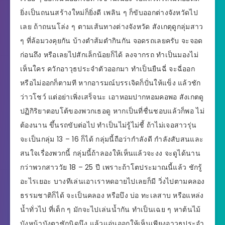
ยิ่งเป็นถนนสร้างใหม่ก็ยิ่งดี เพลิน ๆ ก็ขับออกต่างจังหวัดไป
เลย ถ้าถนนโล่ง ๆ ตามเส้นทางต่างจังหวัด สังเกตุดูกลุ่มสาว
ๆ ที่ล้อมวงคุยกัน บ้างตำส้มตำกินกัน จอดรถเลยครับ จะจอด
ก่อนถึง หรือเลยไปสักเล็กน้อยก็ได้ ลงจากรถ ทำเป็นมองไม่
เห็นใคร ควักอาวุธประจำตัวออกมา ทำเป็นยืนฉี่ จะฉี่ออก
หรือไม่ออกก็ตามที หากอารมณ์บรรเจิดก็ปั่นให้แข็ง แล้วชัก
ว่าวโชว์ แต่อย่าเพิ่งเสร็จนะ เอาหอมปากหอมคอพอ สังเกตดู
ปฏิกิริยาตอบโต้ของพวกเธอดู หากเป็นที่ชื่นชอบแล้วก็พอ ไม่
ต้องนาน ขึ้นรถขับต่อไป ทำเป็นไม่รู้ไม่ชี้ ถ้าไม่เจอสาวรุ่น
จะเป็นกลุ่ม 13 – 16 ก็ได้ กลุ่มนี้ถือว่ากำลังดี กำลังสับสนและ
สนใจเรื่องพวกนี้ กลุ่มนี้ถ้าลองให้เห็นแล้วจะงง จะดูได้นาน
กว่าพวกสาววัย 18 – 25 ปี เพราะถ้าโตประมาณนี้แล้ว ชักรู้
อะไรเยอะ บางทีเล่นเอาเราหดอายไปเลยก็มี วิ่งไปตามคลอง
ธรรมชาติก็ได้ จะเป็นคลอง หรือบึง บ่อ ทะเลสาบ หรือแหล่ง
น้ำทั่วไป ที่เด็ก ๆ มักจะไปเล่นน้ำกัน ทำเป็นเฉย ๆ หาต้นไม้
บังหน้าบังตาซักนิดนึง แล้วแอ่นออกให้เห็นเพียงอาวุธประจำ