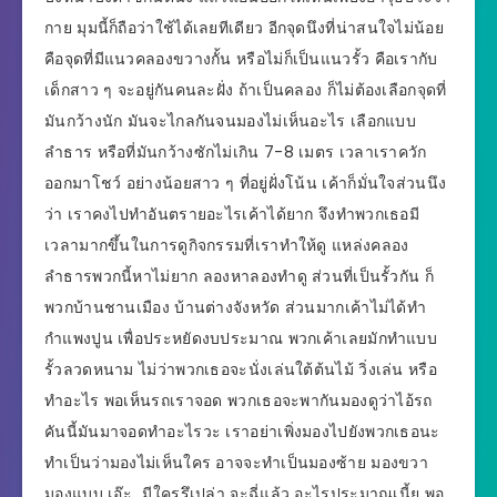
กาย มุมนี้ก็ถือว่าใช้ได้เลยทีเดียว อีกจุดนึงที่น่าสนใจไม่น้อย
คือจุดที่มีแนวคลองขวางกั้น หรือไม่ก็เป็นแนวรั้ว คือเรากับ
เด็กสาว ๆ จะอยู่กันคนละฝั่ง ถ้าเป็นคลอง ก็ไม่ต้องเลือกจุดที่
มันกว้างนัก มันจะไกลกันจนมองไม่เห็นอะไร เลือกแบบ
ลำธาร หรือที่มันกว้างซักไม่เกิน 7-8 เมตร เวลาเราควัก
ออกมาโชว์ อย่างน้อยสาว ๆ ที่อยู่ฝั่งโน้น เค้าก็มั่นใจส่วนนึง
ว่า เราคงไปทำอันตรายอะไรเค้าได้ยาก จึงทำพวกเธอมี
เวลามากขึ้นในการดูกิจกรรมที่เราทำให้ดู แหล่งคลอง
ลำธารพวกนี้หาไม่ยาก ลองหาลองทำดู ส่วนที่เป็นรั้วกัน ก็
พวกบ้านชานเมือง บ้านต่างจังหวัด ส่วนมากเค้าไม่ได้ทำ
กำแพงปูน เพื่อประหยัดงบประมาณ พวกเค้าเลยมักทำแบบ
รั้วลวดหนาม ไม่ว่าพวกเธอจะนั่งเล่นใต้ต้นไม้ วิ่งเล่น หรือ
ทำอะไร พอเห็นรถเราจอด พวกเธอจะพากันมองดูว่าไอ้รถ
คันนี้มันมาจอดทำอะไรวะ เราอย่าเพิ่งมองไปยังพวกเธอนะ
ทำเป็นว่ามองไม่เห็นใคร อาจจะทำเป็นมองซ้าย มองขวา
มองแบบ เอ๊ะ…มีใครรึเปล่า จะฉี่แล้ว อะไรประมาณเนี้ย พอ