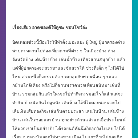
เรื่องเสียว อวดของดีให้ดูซะ ชอบโชว์อ่ะ
ปิดเทอมช่วงนี้มีอะไรให้ทำตั้งเยอะแยะ ผู้ใหญ่ ผู้ปกครองต่าง
พาบุตรหลานไปท่องเที่ยวตามที่ต่าง ๆ ในเมืองบ้าง ต่าง
จังหวัดบ้าง เดินห้างบ้าง เล่นน้ำบ้าง เที่ยวสวนสนุกบ้าง แล้ว
แต่ที่ผู้ปกครองจะสรรหาและจัดสรรให้ ช่วงที่เด็ก ๆ ไม่ได้ไป
ไหน ส่วนหนึ่งก็จะรวมตัว รวมกลุ่มกับพวกเพื่อน ๆ ระแว
กบ้านใกล้เคียง หรือไม่ก็ชวนพรรคพวกเพื่อนสนิทมาเล่นที่
บ้าน รวมกลุ่มกันแล้วใครจะไปทำกิจกรรมอะไรก็แล้วแต่จะ
ทำกัน บ้างนัดกันไปดูหนัง เดินห้าง ไอ้ที่ไม่ค่อยชอบออกไป
เสียเงินเสียทองก็จะเล่นกันตามประสา เล่นในบ้าน เล่นข้าง
บ้าน เล่นในซอยแถวบ้าน ทุกอย่างล้วนแล้วแต่เอื้อประโยชน์
ให้พวกเราเป็นอย่างยิ่ง ได้รถยนต์คันนึงก็ออกวิ่งไปเลย ไปได้
เรื่อย ๆ ออกเน้นออกไปทางชานเมือง ไปแถวที่รถไม่ค่อยติด