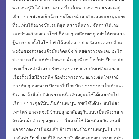
พวกเธอรู้สึกได้ว่าเราคงมองไม่เห็นพวกเธอ พวกเธอจะอยู่
เงียบ ๆ ย่อตัวลงเล็กน้อย ชะโงกหน้าหาตำแหน่งและมุมมอง
ที่จะเห็นได้อย่างชัดเจนที่สุด คราวนี้แหละ จัดการได้เลย
ระหว่างควักออกมาโชว์ ก็ค่อย ๆ เหลือกตาดู อย่าให้พวกเธอ
รู้นะเรามาตั้งใจโชว์ ทำให้เหมือนว่าปวดฉี่เลยจอดรถฉี่ แต่
พอจับของตัวเองแล้วมันเกิดแข็ง ก็เลยชักว่าวซะเลย อะไร
ประมาณเนี้ย แต่ถ้าเป็นพวกเด็ก ๆ เพิ่งจะโต ก็ทำเป็นสะบัด
กระเจี้ยวหลังฉี่เสร็จ รับรองดูของพวกเรากันเพลินเลยล่ะ
เรื่องรั้วเนี่ยมีอีกจุดนึง คือช่วงทางด่วน อย่างเช่นโทลเวย์
ช่วงต้น ๆ ออกจากเมืองมาไม่ไกลนัก บางช่วงจะเป็นกำแพง
รั้วลวด ถ้ามีเด็กขี่จักรยานหรือเดินอยู่น่ะใช้ได้เลย ขับไป
เรื่อย ๆ บางจุดที่มันเป็นกำแพงปูน ก็พอใช้ได้นะ มันไม่สูง
เท่าไหร่ บางจุดจะมีบ้านปลูกอาศัยอยู่กันแบบเป็นเพิงง่าย ๆ
ถ้าเห็นเด็กสาว ๆ อยู่แถว ๆ นั้นล่ะก็ใช้ได้เหมือนกัน ตรงนี้
นอกจากจะทำเป็นฉี่แล้ว ถ้าเราเดินข้ามกำแพงปูนไป เรา
แกล้งทำเป็นขึ้แตกก็ได้ เพราะมันต้องถอดออกมาหมด อย่าง