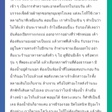
เช้า ๆ เป็นการทำความสะอาดครั้งแรกในรอบวัน เค้า
บรรจงเช็ดด้วยผ้าทุกซอกทุกมุมทุกโถเลย แต่ละโถก็ใช้เวลา
หลายวินาทีเหมือนกัน ตอนนี้นะ เราทำเป็นเขิน ๆ ทำเป็นว่า
ไม่ได้แล้ว มันจะราดแล้ว ถ้าไม่ฉี่ตอนนี้นะ รับรองได้เลยว่า
มันต้องเปียกกางเกงแน่ ออกอาการอย่างที่ว่าซักหน่อย เค้า
ต้องหันมามองอย่างเป็นแน่ แล้วภาพที่เค้าเห็น รับรองว่าจะ
อยู่ในความทรงจำไปอีกนาน ถ้าผ่านชานเมืองออกไป อย่า
ลืมแวะร้านอาหารตามสั่งทั่ว ๆ ไป ดูที่มันมีเด็ก ๆ หรือพวก
รุ่น ๆ ที่พอจะอวดได้ แล้วเลือกสภาพร้านที่ต้องธรรมดา มี
ห้องน้ำอยู่ด้านนอก ต้องเป็นห้องน้ำที่ไม่ค่อยสมประกอบ กิน
น้ำกินอะไรไปแล้วแต่ พอสังเกตเวลาเจ้าเด็กสาวอะไรทั้ง
หลายเดินไปเก็บจาน ล้างจาน หรือไปทำอะไรหลังร้านนะ
สักพักก็เดินตามไปเลย ประมาณว่าไปเข้าห้องน้ำ ล้างมือ
ล้างหน้า อะไรก็แล้วแต่ พอมุมได้ จังหวะเหมาะ ก็ทำทีเป็นฉี่
เลย ห้องน้ำมันก็อาจแคบ อาจมีร่องรอย ปิดไม่สนิท มีรูอะไร
ซักอย่าง เราก็หามุมโชว์เอาเอง ไม่ก็ไม่ต้องปิดประตู แล้วหัน