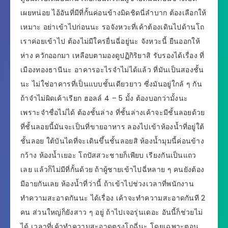
เผยหน่อย ไอ้อันที่มีที่กั้นค่อนข้างมิดชิดนี่ลำบาก ต้องเลือกให้
เหมาะ อย่าเข้าไปก่อนนะ รอจังหวะที่เค้าต้องเดินไปด้านโถ
เราค่อยเข้าไป ต้องไม่มีใครยื่นฉี่อยู่นะ จังหวะนี้ ยืนออกให้
ห่าง ควักออกมา เหลือบตามองดูปฏิกิริยาสิ รับรองได้เรื่อง ที่
เมืองทองธานีนะ อาคารอะไรจำไม่ได้แล้ว ที่มันเป็นสองชั้น
นะ ไม่ใช่อาคารที่เป็นแบบชั้นเดียวยาว ซี่งมันอยู่ใกล้ ๆ กัน
ถ้าจำไม่ผิดเค้าเรียก ฮอลล์ 4 – 5 มั้ง ต้องบอกว่ามั้งนะ
เพราะจำชื่อไม่ได้ ต้องชั้นล่าง ที่ชั้นล่างเค้าจะมีชั้นลอยด้วย
ที่ชั้นลอยนี้มันจะเป็นที่ขายอาหาร ลองไปเข้าห้องน้ำที่อยู่ใต้
ชั้นลอย ใต้บันไดที่จะเดินขึ้นชั้นลอยสิ ห้องน้ำมุมนี้ค่อนข้าง
กว้าง ห้องน้ำเยอะ โถปัสสวะชายก็เพียบ เรียงกันเป็นแถว
เลย แล้วก็ไม่มีที่กั้นด้วย ถ้าผู้ชายเข้าไปฉี่หลาย ๆ คนยังต้อง
มีอายกันเลย ห้องน้ำที่ว่านี้ ถ้าเข้าไปช่วงเวลาที่พนักงาน
ทำความสะอาดกันนะ ได้เรื่อง เค้าจะทำความสะอาดกันที 2
คน ส่วนใหญ่ก็ยังสาว ๆ อยู่ ถ้าไปเจอรุ่นเดอะ อันนี้ก็ช่วยไม่
ได้ เวลาที่เค้าทำความสะอาดตรงโถฉี่นะ โดยเฉพาะตอน