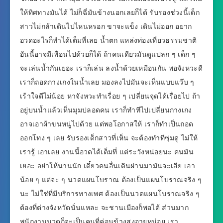
ให้ทิศทางมันได้ ไม่ก็ฉี่มันข้างนอกเลยก็ได้ รับรองช่วงนี้เด็ก
สาวไม่กล้าเดินไปไหนหรอก ขาจะแข็ง เดินไม่ออก อยาก
อวดอะไรก็ทำได้เต็มที่เลย น้ำตก แหล่งท่องเที่ยวธรรมชาติ
อันนี้อาจมีเพื่อนไปด้วยก็ได้ ถ้าคนเดียวมันดูแปลก ๆ เด็ก ๆ
จะเล่นน้ำกันเยอะ เราก็เล่น ลงน้ำด้วยเหมือนกัน พอจังหวะดี
เราก็ถอดกางเกงในน้ำเลย มองลงไปมันจะเห็นแบบแว๊บ ๆ
เร้าใจดีไม่น้อย หาจังหวะทำเรื่อย ๆ เปลี่ยนจุดได้เรื่อยไป ถ้า
อยู่บนน้ำแล้วเห็นมุมปลอดคน เราก็ทำทีไปเปลี่ยนกางเกง
อาจเอาผ้าขนหนู่ไปด้วย แต่พอโอกาสให้ เราก็ทำเป็นถอด
ออกโทง ๆ เลย รับรองเด็กสาวที่เห็น จะต้องทำทีซุ่มดู ไม่ให้
เรารู้ เอาเลย งานนี้อวดได้เต็มที่ แต่ระวังหน่อยนะ คนมัน
เยอะ อย่าให้นานนัก เดี๋ยวคนอื่นเดินผ่านมามันจะเสีย เอา
น้อย ๆ แต่จะ ๆ นวดแผนโบราณ ต้องเป็นแผนโบราณจริง ๆ
นะ ไม่ใช่ที่มีบริการทางเพศ ต้องเป็นนวดแผนโบราณจริง ๆ
ต้องที่ต่างจังหวัดนั่นแหละ จะชานเมืองก็พอได้ ส่วนมาก
พนักงานนวดก็จะเป็นคนที่ค่อนข้างสูงอายุหน่อย เรา