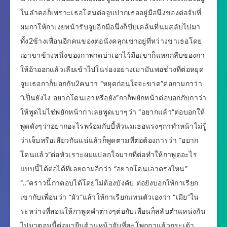
ในลำคอก็เพราะเธอโดนต่อจูบปากเธออยู่มือนึงของต่อจับที่
ผมกาให้กาเงยหน้ารับจูบอีกมือนึงก็บีบเคล้นที่นมสลับไปมา
ทั้ง2ข้างเพื่อนอีกคนของต่อนั่งคลุกเข่าอยู่ที่หว่างขาเธอโดย
เอาขาข้างหนึ่งของกาพาดบ่าเอาไว้มือเขาก็แหกกลีบของกา
ให้อ้าออกแล้วเลียเข้าไปในร่องอย่างเมามันพอช่วงที่ต่อหยุด
จูบเธอกาก็บอกกับ2คนว่า “หยุดก่อนใจจะขาด”ต่อถามกาว่า
“เป็นยังไง อยากโดนเอาหรือยัง”กาก็พยักหน้าต่อบอกกับกาว่า
ให้พูดไม่ไช่พยักหน้ากาเลยพูดเบาๆว่า “อยากแล้ว”ต่อบอกให้
พูดดังๆว่าอยากอะไรพร้อมกับบี้หัวนมเธอแรงๆกาทำหน้าไม่รู้
ว่าเจ็บหรือเสียวกันแน่แล้วก็พูดตามที่ต่อต้องการว่า “อยาก
โดนแล้ว”ต่อหัวเราะผมแปลกใจมากที่ต่อทำให้กาพูดอะไร
แบบนี้ได้ต่อได้ทีเลยถามอีกว่า “อยากโดนเอาตรงไหน”
“..”คราวนี้กาตอบได้โดยไม่ต้องบังคับ ต่อยังบอกให้กาเรียก
เขากับเพื่อนว่า “ผัว”แล้วให้กาเรียกแทนตัวเองว่า “เมีย”ใน
ระหว่างที่สอนให้กาพูดคำต่างๆต่อกับเพื่อนก็สลับตำแหน่งกัน
ไปมาตอนนี้ต่อมายืนด้านหน้าจับที่สะโพกกาแล้วกระเด้า