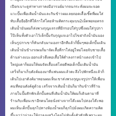
เปียกเบาะดูท่าทางกาคงมีอารมย์มากจนกระทั่งผมจะจอด
แวะปั๊มเพื่อเติมน้ำมันและกินข้าวผมเลยถอดเสื้อเชิ๊ตที่ผมใส่
ทับเสื้อยืออีกทีให้กาใส่โดยห้ามติดกระดุมบน2เม็ดพอจอดรถ
เติมน้ำมันผมก็ส่งพวงกุญแจรถที่มีกรอปใส่รูปซึ่งผมใส่รูปกา
โป๊เห็นทั้งตัวเอาไว้เด็กปั๊มรับกุญแจเอาไปไขฝาถังน้ำมันมอง
เห็นรูปกาเขาก็หันกลับมามองกาอีกทีแล้วก็ยิ้มๆพอเด็กปั๊มเดิน
เติมน้ำมันข้างรถผมก็มาจัดเสื้อที่กาใส่อยู่ใหม่โดยจับชายเสื้อ
ด้านล่างแบะออกแล้วดึงคอเสื้อให้ต่ำลงกาหน้าแดงเข้าไป
ใหญ่แตาก็ยอมให้ผมจัดเสื้อแต่โดยดีพอเด็กปั๊มเติมน้ำมัน
เสร็จก็มาเก็บตังค์มองมาที่แฟนผมแล้วตะลึงไปพักหนึ่งแล้วก็
เดินไปเอาตังค์มาทอนผมเห็นเขาส่งพวงกุญแจรูปกาให้เพื่อน
คนที่ทอนตังค์ดูด้วย เสร็จจากเติมน้ำมันก็มากินข้าวที่ร้าน
ภายในปั๊มสักพักเด็กปั๊มคนที่เติมน้ำมันให้ผมก็เดินตามาที่
ร้านกับเพื่อนเขาอีกคนโดยนั่งห่างจากโต๊ะผมไปสองโต๊ะพอ
ผมเห็นเด็กปั๊มลุกไปทางห้องน้ำผมก็ลุกไปมั่งผมเกิดความคิด
ขึ้นมาว่าน่าจะให้กาลองสวิงโดยไม่ทันตั้งตัวซักทีเพราะผม