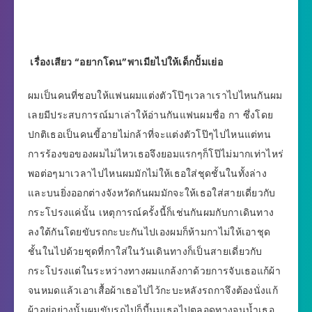
เรื่องเสียว “อยากโดน”พาเมียไปให้เด็กปั้มเย่อ
ผมเป็นคนที่ชอบให้แฟนผมแต่งตัวโป๊ๆเวลาเราไปไหนกันผม
เลยมีประสบการณ์มาเล่าให้อ่านกันแฟนผมชื่อ กา ซึ่งโดย
ปกติเธอเป็นคนขี้อายไม่กล้าที่จะแต่งตัวโป๊ๆไปไหนแต่ทน
การร้องขอของผมไม่ไหวเธอจึงยอมแรกๆก็โป๊ไม่มากเท่าไหร่
พอต่อๆมาเวลาไปไหนผมมักไม่ให้เธอใส่ชุดชั้นในทั้งล่าง
และบนยิ่งออกต่างจังหวัดกันผมมักจะให้เธอใส่สายเดี่ยวกับ
กระโปรงแค่นั้น เหตุการณ์ครั้งนี้ก็เช่นกันผมกับกาเดินทาง
ลงใต้กันโดยขับรถกะบะกันไปเองผมก็ห้ามกาไม่ให้เอาชุด
ชั้นในไปด้วยชุดที่กาใส่ในวันเดินทางก็เป็นสายเดี่ยวกับ
กระโปรงแต่ในระหว่างทางผมแกล้งกาด้วยการจับเธอแก้ผ้า
จนหมดแล้วเอาเสื้อผ้าเธอไปไว้กะบะหลังรถกาจึงต้องนั่งแก้
ผ้าอยู่อย่างนั้นผมขับรถไปก็บี้นมเธอไปตลอดทางจนน้ำเธอ