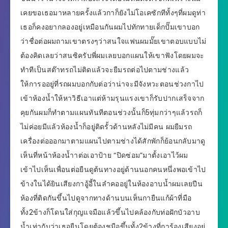
เคยขอเธอมาหลายครั้งแล้วกาก็ยังไม่โอเคซักทีทั้งๆที่ผมดูท่า
เธอก็คงอยากลองอยู่เหมือนกันผมไปทักทายเด็กปั๊มเขาบอก
ว่าชื่อต่อผมถามเขาตรงๆว่าสนใจแฟนผมมั๊ยเขาตอบแบบไม่
ต้องคิดเลยว่าสนซิครับพี่ผมเลยบอกแผนให้เขาฟังโดยผมจะ
ทำทีเป็นสต๊าทรถไม่ติดแล้วจะยืมรถต่อไปตามช่างแล้ว
ให้การออยู่ที่รถผมบอกกับต่อว่าน่าจะมีจังหวะตอนช่วงกาไป
เข้าห้องน้ำให้หาวิธีเอาแต่ห้ามรุนแรงเขาก็รับปากเสร็จจาก
คุยกันผมก็ทำตามแผนทันทีตอนช่วงนั้นก็5ทุ่มกว่าๆแล้วรถก็
ไม่ค่อยมีแล้วห้องน้ำก็อยู่ติดรั้วด้านหลังไม่มีคน ผมยืมรถ
เครื่องต่อออกมาตามแผนไปตามช่างได้สักพักก็ย้อนกลับมาดู
เห็นที่หน้าห้องน้ำาต่อเอาป้าย “ปิดซ่อม”มาตั้งเอาไว้ผม
เข้าไปเห็นเพื่อนต่อยืนดูต้นทางอยู่ด้านนอกคนหนึ่งพอเข้าไป
ข้างในได้ยินเสียงกาอู้อี้ในลำคออยู่ในห้องอาบน้ำผมเลยปีน
ห้องที่ติดกันขึ้นไปดูจากทางด้านบนเห็นกายืนแก้ผ้าที่มือ
ทั้ง2ข้างก็โดนใส่กุญแจมือแล้วขึ้นไปคล้องกับท่อฝักบัวอาบ
น้ำเท่ากับว่าเธอยืนโดยต้องชูมือขึ้นทั้ง2ข้างที่การ้องเสียงอยู่