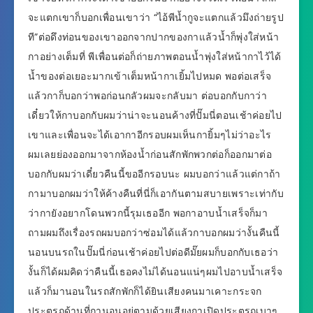
จะแตกเขาก็บอกเพื่อนเขาว่า “ไอ้พีน้ำกูจะแตกแล้วมึงถ่ายรูป
ที”ต่อดึงท่อนของเขาออกจากปากของกาแล้วน้ำก็พุ่งใส่หน้า
กาอย่างเต็มที่ พีเพื่อนต่อก็ถ่ายภาพตอนน้ำพุ่งใส่หน้ากาไว้ได้
น้ำของต่อเยอะมากเข้าเต็มหน้ากาเยิ้มไปหมด พอต่อเสร็จ
แล้วกาก็บอกว่าพอก่อนกลัวผมจะกลับมา ต่อบอกกับกาว่า
เดี๋ยวให้กาบอกกับผมว่าน่าจะนอนค้างที่ปั๊มนี่ตอนเช้าค่อยไป
เขาและเพื่อนจะได้เอากาอีกรอบผมเห็นกายิ้มๆไม่ว่าอะไร
ผมเลยย่องออกมาจากห้องน้ำก่อนสักพักพวกต่อก็ออกมาต่อ
บอกกับผมว่าเดี๋ยวคืนนี้ขออีกรอบนะ ผมบอกว่าแล้วแต่กาถ้า
กามาบอกผมว่าให้ค้างคืนที่นี่ก็เอากันตามสบายเพราะเท่ากับ
ว่ากายังอยากโดนพวกนี้รุมเธออีก พอกาอาบน้ำเสร็จก็มา
ถามผมถึงเรื่องรถผมบอกว่าซ่อมได้แล้วกาบอกผมว่างั้นคืนนี้
นอนบนรถในปั๊มนี่ก่อนเช้าค่อยไปต่อดีมั๊ยผมก็บอกกับเธอว่า
งั้นก็ได้ผมคิดว่าคืนนี้เธอคงไม่ได้นอนแน่ๆผมไปอาบน้ำเสร็จ
แล้วก็มานอนในรถสักพักก็ได้ยินเสียงคนมาเคาะกระจก
ประตูรถด้านที่กานอนอยู่ตามด้วยเสียงกาเปิดประตูรถเบาๆ