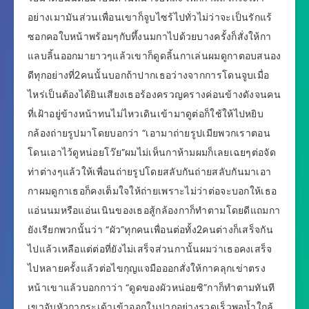
อย่างเมามันส่วนเพื่อนเขาก็จูบไซร้ไปทั่วไม่ว่าจะเป็นรักแร้
ซอกคอใบหน้าพร้อมๆกับทึ้งนมกาไปด้วยบางครั้งก็สั่งให้กา
แลบลิ้นออกมายาวๆแล้วเขาก็ดูดลิ้นกาเล่นผมดูกาตอบสนอง
ดีทุกอย่างที่2คนนั้นบอกถ้าปากเธอว่างจากการโดนจูบเมื่อ
ไหร่เป็นต้องได้ยินเสียงเธอร้องครวญครางค่อนข้างดังจนคน
ที่เฝ้าอยู่ข้างหน้าทนไม่ไหวเดินเข้ามาดูต่อก็ใช้ให้ไปหยิบ
กล้องถ่ายรูปมาโดยบอกว่า “เอามาถ่ายรูปเมียพวกเราตอน
โดนเอาไว้ดูหน่อยโว๊ย”ผมไม่เห็นกาห้ามผมก็เลยเฉยๆต่อจัด
ท่าต่างๆแล้วให้เพื่อนถ่ายรูปโดยสลับกันถ่ายสลับกันมาเอา
กาผมดูกาเธอก็คงเต็มใจให้ถ่ายเพราะไม่ว่าต่อจะบอกให้เธอ
แอ่นนมหรือแอ่นเนินของเธอสู้กล้องกาก็ทำตามโดยดีแถมกา
ยังเรียกพวกนั้นว่า “ผัว”ทุกคนเพื่อนต่อทั้ง2คนต่างก็เสร็จกัน
ไปแล้วเหลือแต่ต่อที่ยังไม่เสร็จส่วนกานั้นผมว่าเธอคงเสร็จ
ไปหลายครั้งแล้วต่อไขกุญแจมือออกสั่งให้กาคลุกเข่าตรง
หน้าเขาแล้วบอกกาว่า “ดูดของผัวหน่อยซิ”กาก็ทำตามทันที
เขาจับหัวกากระเด้าเข้าออกในปากอย่างรวดเร็วพอน้ำใกล้