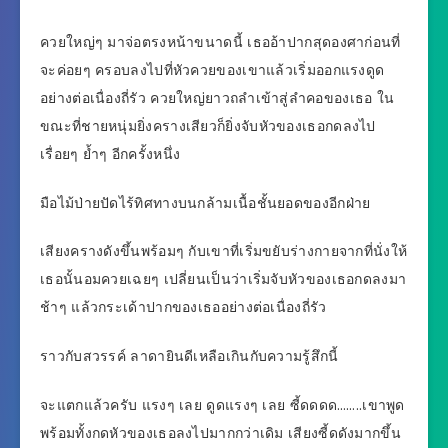
ควยใหญ่ๆ มาจ่อตรงหน้าขนาดนี้ เธออ้าปากสุดองศาก่อนที่
จะค่อยๆ ครอบลงไปที่หัวควยของเขาแล้วเริ่มออกแรงดูด
อย่างต่อเนื่องถี่รัว ควยใหญ่ยาวถลำเข้าสู่ลำคอของเธอ ใน
ขณะที่ชายหนุ่มยิ่งครางเสียวก็ยิ่งจับหัวของเธอกดลงไป
เรื่อยๆ ย้ำๆ อีกครั้งหนึ่ง
มือไม้ป่ายปัดไร้ทิศทางบนกล้ามเนื้อชั้นยอดของอีกฝ่าย
เสียงครางดังขึ้นพร้อมๆ กับเขาที่เริ่มขยับร่างกายจากที่นั่งให้
เธอนั้นอมควยเฉยๆ เปลี่ยนเป็นว่าเริ่มจับหัวของเธอกดลงมา
ช้าๆ แล้วกระเด้าปากของเธออย่างต่อเนื่องถี่รัว
ราวกับสวรรค์ ลาดายินดีเหลือเกินกับความรู้สึกนี้
จะแตกแล้วครับ แรงๆ เลย ดูดแรงๆ เลย ซี้ดดดด……..เขาพูด
พร้อมทั้งกดหัวของเธอลงไปมากกว่าเดิม เสียงซี้ดดังมากขึ้น