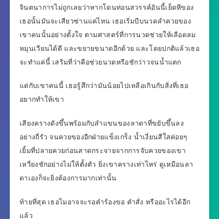
จินตนาการไม่ถูกเลยว่าหากโดนท่อนสวรรค์อันนี้เย็ดหีของ
เธอนั้นมันจะเสียวซ่านแค่ไหน เธอเริ่มบีบนวดลำควยของ
เขาคนนั้นอย่างตั้งใจ ตามศาสตร์ที่การนวดช่วยให้เลือดลม
หมุนเวียนได้ดี และขยายขนาดอีกด้วย และโดยปกติแล้วเธอ
จะทำแค่นี้ เสริมที่ว่าคือช่วยนวดหรือชักว่าวจนน้ำแตก
แต่กับเขาคนนี้ เธอรู้สึกว่ามันน้อยไปเหลือเกินกับสิ่งที่เธอ
อยากทำให้เขา
เสียงครางดังขึ้นพร้อมกับลำแขนของลาดาที่ขยับขึ้นลง
อย่างถี่รัว จนควยของอีกฝ่ายแข็งเกร็ง น้ำเงี่ยนสีใสค่อยๆ
เยิ้มที่ปลายควยก่อนสาดกระจายจากการจับควยของเขา
เหวี่ยงชักอย่างไม่ให้ตั้งตัว ยิ่งเขาครางเท่าไหร่ ดูเหมือนลา
ดาเองก็จะยิ่งต้องการมากเท่านั้น
ท้ายที่สุด เธอไมอาจจะรอคำร้องขอ คำสั่ง หรืออะไรได้อีก
แล้ว