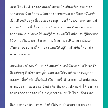
เสริมไหมจ๊ะพี่…เธอถามออกไปด้วยน้ำเสียงเรียบง่าย ทว่า
อ่อยหวาน มันเย้ายวนในสายตาชายหนุ่ม แต่กับเธอมันกลับ
เป็นเพียงเสียงพูดที่เฉยเมย เธอพูดแบบนี้กับแขกทุกๆ คน แต่
ยกเว้นกับรายนี้ ทั้งรูปร่าง หน้าตา ส่วนสูง ผิวพรรณ ทุกๆ
อย่างของเขานั้นทำให้เธอรู้สึกประทับใจไม่น้อยจนรู้สึกว่าต่อ
ให้เขาจะไม่นวดเสริม เธอเองที่อยากจะเห็น อยากสัมผัส
เรือนร่างของเขาก็หมายจะแถมให้อยู่ดี แค่ได้จับก็พอแล้ว
ควยของเขาน่ะ
ทันทีที่เสียงซี้ดดังขึ้น เขาก็พยักหน้า ทำให้ลาดานั้นไม่รอช้า
ที่จะค่อยๆ ดึงผ้าขนหนูนั้นออก เผยให้เห็นลำควยใหญ่ยาว
ของเขาที่แข็งทื่อเต็มที่แล้วในตอนนี้ หัวควยบานใหญ่ถอกลง
มาพอประมาณ ความเยิ้มฉ่ำที่รูเสียวส่วนปลายทำให้เธอรู้ว่า
อีกฝ่ายก็กำลังรอคำเชื้อเชิญจากเธอแทบไม่ไหวแล้วเช่นกัน
มือของลาดานั้นแทบจะกำลังไม่รอบลำควยของเขา เธอ