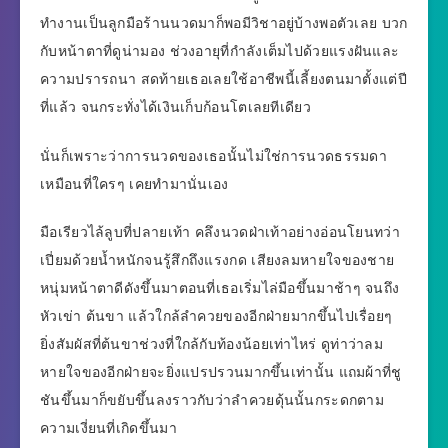
ทำงานเป็นลูกมือร้านนวดมาก็พอมีวิชาอยู่บ้างพอตัวเลย บวก
กับหน้าตาที่ดูน่ามอง ช่วงอายุที่กำลังเต็มไปด้วยแรงฝันและ
ความปรารถนา สดท้ายเธอเลยใช้อาชีพนี้เลี้ยงตนมาตั้งแต่ปี
ที่แล้ว จนกระทั่งได้เงินเก็บก้อนโตเลยทีเดียว
นั่นก็เพราะว่าการนวดของเธอนั้นไม่ใช่การนวดธรรมดา
เหมือนที่ใครๆ เคยทำมานั่นเอง
มือเรียวไล้ลูบที่ปลายเท้า คลึงนวดฝ่าเท้าอย่างอ่อนโยนทว่า
เปี่ยมด้วยน้ำหนักจนรู้สึกถึงแรงกด เสียงลมหายใจของชาย
หนุ่มหน้าตาดีดังขึ้นมาตอนที่เธอเริ่มไล่มือขึ้นมาช้าๆ จนถึง
หัวเข่า ต้นขา แล้วใกล้ลำควยของอีกฝ่ายมากขึ้นไปเรื่อยๆ
ยิ่งสัมผัสที่ต้นขาช่วงที่ใกล้กับท้องน้อยเท่าไหร่ ดูท่าว่าลม
หายใจของอีกฝ่ายจะยิ่งแปรปรวนมากขึ้นเท่านั้น แถมผ้าที่ชู
ชันขึ้นมาก็ขยับขึ้นลงราวกับว่าลำควยดุ้นนั้นกระดกตาม
ความเงี่ยนที่เกิดขึ้นมา