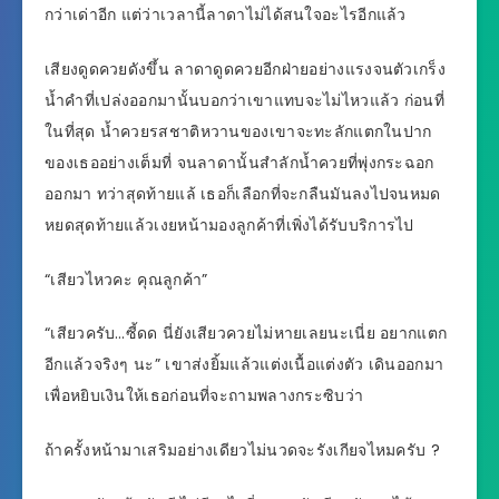
กว่าเด่าอีก แต่ว่าเวลานี้ลาดาไม่ได้สนใจอะไรอีกแล้ว
เสียงดูดควยดังขึ้น ลาดาดูดควยอีกฝ่ายอย่างแรงจนตัวเกร็ง
น้ำคำที่เปล่งออกมานั้นบอกว่าเขาแทบจะไม่ไหวแล้ว ก่อนที่
ในที่สุด น้ำควยรสชาติหวานของเขาจะทะลักแตกในปาก
ของเธออย่างเต็มที่ จนลาดานั้นสำลักน้ำควยที่พุ่งกระฉอก
ออกมา ทว่าสุดท้ายแล้ เธอก็เลือกที่จะกลืนมันลงไปจนหมด
หยดสุดท้ายแล้วเงยหน้ามองลูกค้าที่เพิ่งได้รับบริการไป
“เสียวไหวคะ คุณลูกค้า”
“เสียวครับ…ซี้ดด นี่ยังเสียวควยไม่หายเลยนะเนี่ย อยากแตก
อีกแล้วจริงๆ นะ” เขาส่งยิ้มแล้วแต่งเนื้อแต่งตัว เดินออกมา
เพื่อหยิบเงินให้เธอก่อนที่จะถามพลางกระซิบว่า
ถ้าครั้งหน้ามาเสริมอย่างเดียวไม่นวดจะรังเกียจไหมครับ ?