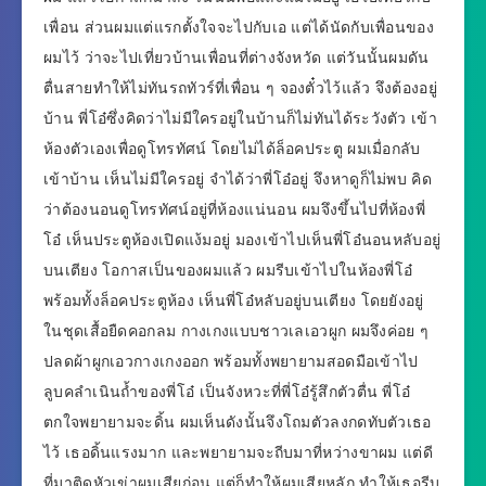
เพื่อน ส่วนผมแต่แรกตั้งใจจะไปกับเอ แต่ได้นัดกับเพื่อนของ
ผมไว้ ว่าจะไปเที่ยวบ้านเพื่อนที่ต่างจังหวัด แต่วันนั้นผมดัน
ตื่นสายทำให้ไม่ทันรถทัวร์ที่เพื่อน ๆ จองตั๋วไว้แล้ว จึงต้องอยู่
บ้าน พี่โอ๋ซึ่งคิดว่าไม่มีใครอยู่ในบ้านก็ไม่ทันได้ระวังตัว เข้า
ห้องตัวเองเพื่อดูโทรทัศน์ โดยไม่ได้ล็อคประตู ผมเมื่อกลับ
เข้าบ้าน เห็นไม่มีใครอยู่ จำได้ว่าพี่โอ๋อยู่ จึงหาดูก็ไม่พบ คิด
ว่าต้องนอนดูโทรทัศน์อยู่ที่ห้องแน่นอน ผมจึงขึ้นไปที่ห้องพี่
โอ๋ เห็นประตูห้องเปิดแง้มอยู่ มองเข้าไปเห็นพี่โอ๋นอนหลับอยู่
บนเตียง โอกาสเป็นของผมแล้ว ผมรีบเข้าไปในห้องพี่โอ๋
พร้อมทั้งล็อคประตูห้อง เห็นพี่โอ๋หลับอยู่บนเตียง โดยยังอยู่
ในชุดเสื้อยืดคอกลม กางเกงแบบชาวเลเอวผูก ผมจึงค่อย ๆ
ปลดผ้าผูกเอวกางเกงออก พร้อมทั้งพยายามสอดมือเข้าไป
ลูบคลำเนินถ้ำของพี่โอ๋ เป็นจังหวะที่พี่โอ๋รู้สึกตัวตื่น พี่โอ๋
ตกใจพยายามจะดิ้น ผมเห็นดังนั้นจึงโถมตัวลงกดทับตัวเธอ
ไว้ เธอดิ้นแรงมาก และพยายามจะถีบมาที่หว่างขาผม แต่ดี
ที่มาติดหัวเข่าผมเสียก่อน แต่ก็ทำให้ผมเสียหลัก ทำให้เธอรีบ