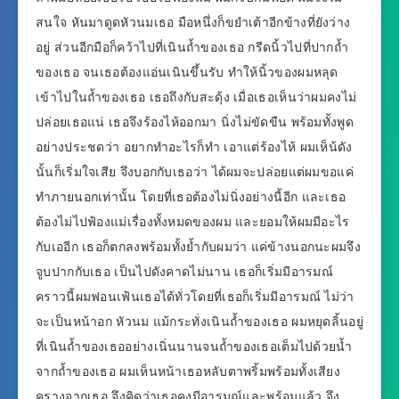
สนใจ หันมาดูดหัวนมเธอ มือหนึ่งก็ขยำเต้าอีกข้างที่ยังว่าง
อยู่ ส่วนอีกมือก็คว้าไปที่เนินถ้ำของเธอ กรีดนิ้วไปที่ปากถ้ำ
ของเธอ จนเธอต้องแอ่นเนินขึ้นรับ ทำให้นิ้วของผมหลุด
เข้าไปในถ้ำของเธอ เธอถึงกับสะดุ้ง เมื่อเธอเห็นว่าผมคงไม่
ปล่อยเธอแน่ เธอจึงร้องไห้ออกมา นิ่งไม่ขัดขืน พร้อมทั้งพูด
อย่างประชดว่า อยากทำอะไรก็ทำ เอาแต่ร้องไห้ ผมเห็น้ดัง
นั้นก็เริ่มใจเสีย จึงบอกกับเธอว่า ได้ผมจะปล่อยแต่ผมขอแค่
ทำภายนอกเท่านั้น โดยที่เธอต้องไม่นิ่งอย่างนี้อีก และเธอ
ต้องไม่ไปฟ้องแม่เรื่องทั้งหมดของผม และยอมให้ผมมีอะไร
กับเออีก เธอก็ตกลงพร้อมทั้งย้ำกับผมว่า แค่ข้างนอกนะผมจึง
จูบปากกับเธอ เป็นไปดังคาดไม่นาน เธอก็เริ่มมีอารมณ์
คราวนี้ผมฟอนเฟ้นเธอได้ทั่วโดยที่เธอก็เริ่มมีอารมณ์ ไม่ว่า
จะเป็นหน้าอก หัวนม แม้กระทั่งเนินถ้ำของเธอ ผมหยุดลิ้นอยู่
ที่เนินถ้ำของเธออย่างเนิ่นนานจนถ้ำของเธอเต็มไปด้วยน้ำ
จากถ้ำของเธอ ผมเห็นหน้าเธอหลับตาพริ้มพร้อมทั้งเสียง
ครางจากเธอ จึงคิดว่าเธอคงมีอารมณ์และพร้อมแล้ว จึง