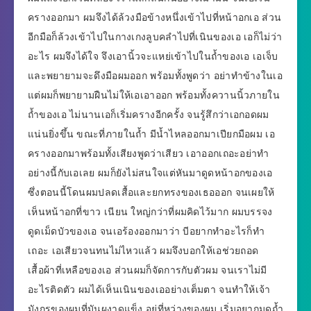
ครางออกมา ผมจึงได้ล้วงมือข้างหนึ่งเข้าไปที่หน้าอกเอ ส่วน
อีกมือก็ล้วงเข้าไปในกางเกงลูบคลำไปที่เนินของเอ เอก็ไม่ว่า
อะไร ผมจึงได้ใจ จึงเอานิ้วจะแหย่เข้าไปในถ้ำของเอ เอเจ็บ
และพยายามจะดึงมือผมออก พร้อมทั้งพูดว่า อย่าทำข้างในเอ
แต่ผมก็พยายามฝืนไม่ให้เอเอาออก พร้อมทั้งควานนิ้วภายใน
ถ้ำของเอ ไม่นานเอก็เริ่มครางอีกครั้ง จนรู้สึกว่าเอกอดผม
แน่นยิ่งขึ้น ขณะที่ภายในถ้ำ มีน้ำไหลออกมาเปียกมือผม เอ
ครางออกมาพร้อมทั้งเสียงพูดว่าเสียว เอาออกเถอะอย่าทำ
อย่างนี้กับเอเลย ผมก็ยังไม่สนใจแต่หันมาดูดหน้าอกของเอ
ซึ่งตอนนี้โดนผมปลดเสื้อและยกทรงของเธอออก จนเผยให้
เห็นหน้าอกที่ขาว เนียน ใหญ่กว่าที่ผมคิดไว้มาก ผมบรรจง
ดูดเม็ดบัวของเอ จนเอร้องออกมาว่า บีอยากทำอะไรก็ทำ
เถอะ เอเสียวจนทนไม่ไหวแล้ว ผมจึงบอกให้เอช่วยถอด
เสื้อผ้าที่เหลือของเอ ส่วนผมก็จัดการกับตัวผม จนเราไม่มี
อะไรติดตัว ผมได้เห็นเนินของเออย่างเต็มตา จนทำให้เจ้า
มังกรของผมที่มันผงาดแข็ง อยู่ที่หว่างของผม เริ่มอยากมุดถ้ำ