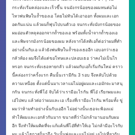
กระทั่งเริ่มคล่องและเร็วขึ้น จนมังกรน้อยของผมทนต่อไม่
ไหวพ่นพิษในถ้ำของเอ โดยไม่ทันได้เอาออก ทั้งผมและเอก
อดกันแน่น แล้วผมก็ฟุบไปบนตัวเอ จนกระทั่งมังกรน้อยของ
ผมอ่อนตัวหลุดออกจากถ้ำของเอ พร้อมทั้งน้ำจากถ้ำของเอ
และพิษจากมังกรน้อยของผม หลังจากได้สติเอก็ต่อว่าผมที่ทำ
อย่างนั้นกับเอ แล้วยังพ่นพิษในถ้ำของเธออีก เอบอกว่าเธอ
กลัวท้อง ผมจึงได้แต่ขอโทษและปลอบเธอ ว่าคงไม่เป็นไร
หรอก จนกระทั่งเธอหายกลัว แล้วผมกับเอก็เริ่มกันใหม่ คราว
นี้คล่องกว่าครั้งแรก คืนนั้นเรามีกัน 3 รอบ จึงหลับไปด้วย
ความเหนื่อย ตั้งแต่นั้นมาเวลาแม่ไม่อยู่ผมและเอมักจะมาสนุ
กกัน จนกระทั่งพี่โอ๋ จับได้ว่าเรามีอะไรกัน พี่โอ๋ เรียกผมและ
เอ๋ไปพบ แล้วต่อว่าผมและเอ เรื่องที่เรามีอะไรกัน พร้อมทั้ง ขู่
ผมว่าห้ามทำอย่างนั้นกับเออีก ไม่อย่างนั้นเธอจะฟ้องแม่
ทำให้ผมและเอกลัวกันมาก ขนาดที่ว่าไม่กล้ามานอนกับผม
อีก จึงทำให้ผมคิดที่จะแก้แค้นพี่โอ๋ที่ทำให้เอ ไม่กล้ามีอะไรกับ
ผม แล้วโฮกาสก็มาถึง วันนั้นพ่อและแม่ไม่อยู่ เอไปเที่ยวกับ