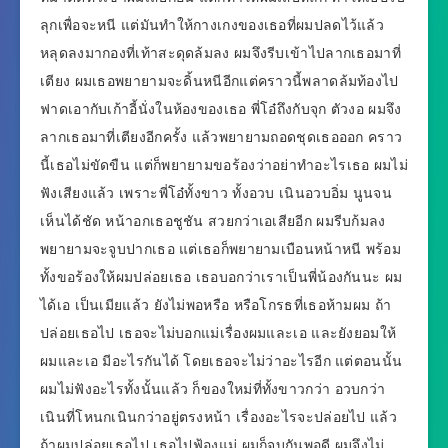
ลุกเพื่อจะหนี แต่มันทำให้กางเกงของเธอที่ผมปลดไว้แล้ว
หลุดลงมากองที่เท้าสะดุดล้มลง ผมจึงรีบเข้าไปลากเธอมาที่
เตียง ผมเธอพยายามจะดิ้นหนีอีกแต่คราวนี้พลาดล้มท้องไป
ฟาดเอากับเก้าอี้นั่งในห้องของเธอ พี่โอ๋ถึงกับจุก ตัวงอ ผมจึง
ลากเธอมาที่เตียงอีกครั้ง แล้วพยายามถอดชุดเธอออก คราว
นี้เธอไม่ขัดขืน แต่ก็พยายามขอร้องว่าอย่าทำอะไรเธอ ผมไม่
ฟังเสียงแล้ว เพราะพี่โอ๋ทั้งขาว ทั้งอวบ เนินอวบอิ่ม นูนจน
เห็นได้ชัด หน้าอกเธอชูชัน สวยกว่าเอเสียอีก ผมรีบก้มลง
พยายามจะจูบปากเธอ แต่เธอก็พยายามเบือนหน้าหนี พร้อม
ทั้งขอร้องให้ผมปล่อยเธอ เธอบอกว่าเราเป็นพี่น้องกันนะ ผม
ได้เอ เป็นเมียแล้ว ยังไม่พอหรือ หรือโกรธที่เธอห้ามผม ถ้า
ปล่อยเธอไป เธอจะไม่บอกแม่เรื่องผมและเอ และยังยอมให้
ผมและเอ มีอะไรกันได้ โดยเธอจะไม่ว่าอะไรอีก แต่ตอนนั้น
ผมไม่ฟังอะไรทั้งนั้นแล้ว ก็ของใหม่ที่ทั้งขาวกว่า อวบกว่า
เนินที่โหนกเนินกว่าอยู่ตรงหน้า เรื่องอะไรจะปล่อยไป แล้ว
ถ้าผมปล่อยเธอไป เธอไปฟ้องแม่ ผมก็จบกันพอดี ผมจึงไม่