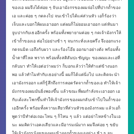
ของเอ ผมจึงได้ค่อย ๆ จับเอามังกรของผมจ่อไปที่ปากถ้ำของ
เอ และค่อย ๆ กดลงไป จนเข้าไปได้แค่ส่วนหัว เอก็ร้องว่า
เจ็บและบอกให้ผมเอาออก แต่ผมก็ไม่ยอมเอาออก แต่หันมา
จูบปากกับเธออีกครั้ง พร้อมทั้งพยายามค่อย ๆ กดเจ้ามังกรให้
เข้าถ้ำของเอ ต่อไปอย่างช้า ๆ จนกระทั่งเลยครึ่ง จึงออกแรง
กดจนมิด เอถึงกับผวา และร้องโอ๊ย ออกมาอย่างดัง พร้อมทั้ง
น้ำตาที่ไหล พราก พร้อมทั้งสติสัมปะชัญญะ ของผมและเอที่
กลับมา ทำให้เอต่อว่าผมว่า ก็บอกแล้วว่าให้ทำแต่ข้างนอก
พอ แล้วทำไมทำกับเธอย่างนี้ ผมก็ได้แต่นิ่งไป และคิดจะนำ
เอามังกรออก แต่ก็รู้สึกถึงการตอดรัดจากถ้ำของเอ ทำให้เจ้า
มังกรของผมมันยิ่งพองขึ้น แล้วขณะที่ผมกำลังจะเอาออก เอ
กับเด้งสะโพกขึ้นทำให้เจ้ามังกรของผมกลับเข้าไปในถ้ำของ
เออีกครั้ง พร้อมทั้งความเสียวที่ส่วนหัวของมังกรผม แล้วเอก็
พูดว่าบีทำต่อเถอะไหน ๆ ก็ไหน ๆ แล้ว แต่อย่าไหลข้างในเอ
นะ ผมคิดว่าเอคงเสียวและมีอารมณ์มาก ผมจึงค่อย ๆ ขยับ
ให้เจ้ามังกรน้อยของผมเข้าออกถ้ำของเออย่าง ช้า ๆ จน