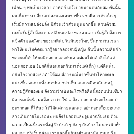
เพื่อน ๆ พ่อเป็นเวลา 1 อาทิตย์ เอจึงย้ายมานอนกับผม คืนนั้น
ผมเห็นการเปลี่ยนแปลงของเอมากขึ้น จากพี่สาวตัวเล็ก ๆ
เริ่มมีความเปล่งปลั่ง มีส่วนเว้าส่วนนูนมากขึ้น ส่วนตัวผม
เองก็เริ่มรู้สึกถึงความเปลี่ยนแปลงของตนเอง เริ่มรู้สึกถึงการ
แข็งตัวของมังกรของผมที่นับวันมันจะใหญ่ขึ้นตามวันเวลา
ทำให้ผมเริ่มคิดอยากรู้อยากลองกับผู้หญิง คืนนั้นความคิดชั่ว
ของผมก็ทำให้ผมคิดอยากลองกับเอ แต่ผมไม่กล้าจึงได้แต่
นอนกอดเธอ (ปกติก็นอนกอดกันมาตั้งแต่เด็ก) แต่คืนนั้น
กลิ่นไอจากตัวเธอทำให้ผม มีอารมณ์มากขึ้นทำให้กอดเอ
แน่นขึ้น จนกระทั่งเธอบ่นมาว่าเจ็บ และเหมือนกับเธอรู้
ความรู้สึกของผม จึงถามว่าเป็นอะไรหรือคืนนี้กอดแน่นเชียว
มีอารมณ์หรือ ผมจึงบอกว่า ใช่ เอจึงว่า อยากทำอะไรละ ถ้า
อยากกอด ก็ได้นะ ให้ได้แค่ภายนอกนะ อย่าถอดเสื้อเธอและ
ล่วงเกินภายในเธอนะ ผมจึงรีบกอดและจูบปากกับเธอ ด้วย
ความเป็นครั้งแรกทั้งคู่ จึงยังเก้ ๆ กัง ๆ กันบ้าง ไม่นานนักทั้ง
ผมและเอก็เริ่มคล่อง เราแลกลิ้นกันอย่างเมามัน จนเอเริ่ม