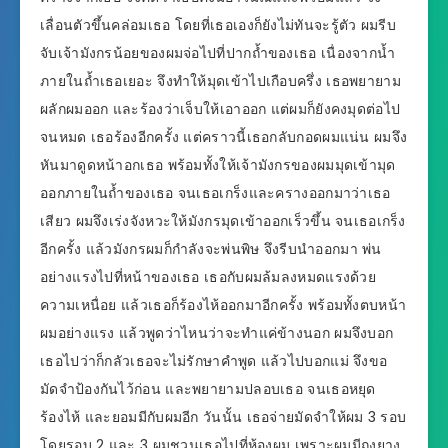
เลื่อนตัวขึ้นคล่อมเธอ โดยที่เธอเองก็ยังไม่ทันจะรู้ตัว ผมรีบ
จับเจ้ามังกรน้อยของผมจ่อไปที่ปากถ้ำของเธอ เนื่องจากน้ำ
ภายในถ้ำเธอเยอะ จึงทำให้มุดเข้าไปเกือบครึ่ง เธอพยายาม
ผลักผมออก และร้องว่าเจ็บให้เอาออก แต่ผมก็ยังคงมุดต่อไป
จนหมด เธอร้องอีกครั้ง แต่คราวนี้เธอกลับกอดผมแน่น ผมจึง
หันมาดูดหน้าอกเธอ พร้อมทั้งให้เจ้ามังกรของผมมุดเข้ามุด
ออกภายในถ้ำของเธอ จนเธอเกร็งและครางออกมาว่าเธอ
เสียว ผมจึงเร่งจังหวะให้มังกรมุดเข้าออกเร็วขึ้น จนเธอเกร็ง
อีกครั้ง แล้วมังกรผมก็กำลังจะพ่นพิษ จึงรีบนำออกมา พ่น
อย่างแรงไปที่หน้าของเธอ เธอกับผมล้มลงหมดแรงด้วย
ความเหนื่อย แล้วเธอก็ร้องไห้ออกมาอีกครั้ง พร้อมทั้งตบหน้า
ผมอย่างแรง แล้วพูดว่าไหนว่าจะทำแค่ข้างนอก ผมจึงบอก
เธอไปว่าก็กลัวเธอจะไม่รักษาคำพูด แล้วไปบอกแม่ จึงขอ
มัดจำป้องกันไว้ก่อน และพยายามปลอบเธอ จนเธอหยุด
ร้องไห้ และยอมมีกับผมอีก วันนั้น เธอจ่ายมัดจำให้ผม 3 รอบ
โดยรอบ 2 และ 3 ผมชวนเธอไปที่ห้องผม เพราะผมมีถุงยาง