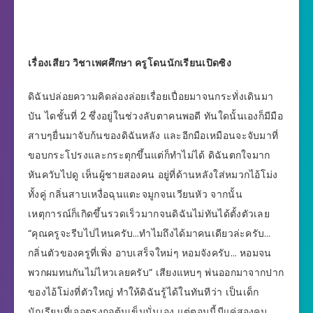
เรื่องเสียว วิชาเพศศึกษา ครูโดนนักเรียนเปิดซิง
ดิฉันปล่อยความคิดล่องล่อยเรื่อยเปื่อยมาจนกระทั่งเดินมา
บัน ไดชั้นที่ 2 ซึ่งอยู่ในช่วงลับตาคนพอดี ทันใดนั้นเองก็มีมือ
สาบๆยื่นมาจับก้นของดิฉันหลัง และอีกมือเหมือนจะจับมาที่
ขอบกระโปรงและกระตุกขึ้นแต่ก็ทำไม่ได้ ดิฉันตกใจมาก
หันควับไปดู เห็นผู้ชายสองคน อยู่ที่ด้านหลังใส่หมวกไอ้โม่ง
ทั้งคู่ กลิ่นสาบเหงื่อฉุนแตะจมูกจนเวียนหัว จากนั้น
เหตุการณ์ก็เกิดขึ้นรวดเร็วมากจนดิฉันไม่ทันได้ตั้งตัวเลย
“คุณครูจะรีบไปไหนครับ…ทำไมถึงได้มาคนเดียวล่ะครับ…
กลิ่นตัวของครูที่เพิ่ง อาบเสร็จใหม่ๆ หอมจังครับ… หอมจน
พวกผมทนกันไม่ไหวเลยครับ” เสียงแหบๆ พ่นออกมาจากปาก
ของไอ้โม่งที่ตัวใหญ่ ทำให้ดิฉันรู้ได้ในทันทีว่า เป็นเด็ก
นักเรียนที่เจอตรงกอต้นเข็มนั่นเอง แต่ตอนนี้มีแค่สองคน