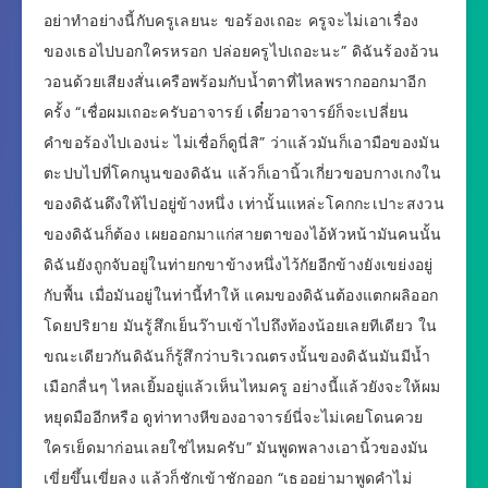
อย่าทำอย่างนี้กับครูเลยนะ ขอร้องเถอะ ครูจะไม่เอาเรื่อง
ของเธอไปบอกใครหรอก ปล่อยครูไปเถอะนะ” ดิฉันร้องอ้วน
วอนด้วยเสียงสั่นเครือพร้อมกับน้ำตาที่ไหลพรากออกมาอีก
ครั้ง “เชื่อผมเถอะครับอาจารย์ เดี๋ยวอาจารย์ก็จะเปลี่ยน
คำขอร้องไปเองน่ะ ไม่เชื่อก็ดูนี่สิ” ว่าแล้วมันก็เอามือของมัน
ตะปบไปที่โคกนูนของดิฉัน แล้วก็เอานิ้วเกี่ยวขอบกางเกงใน
ของดิฉันดึงให้ไปอยู่ข้างหนึ่ง เท่านั้นแหล่ะโคกกะเปาะสงวน
ของดิฉันก็ต้อง เผยออกมาแก่สายตาของไอ้หัวหน้ามันคนนั้น
ดิฉันยังถูกจับอยู่ในท่ายกขาข้างหนึ่งไว้กัยอีกข้างยังเขย่งอยู่
กับพื้น เมื่อมันอยู่ในท่านี้ทำให้ แคมของดิฉันต้องแตกผลิออก
โดยปริยาย มันรู้สึกเย็นว๊าบเข้าไปถึงท้องน้อยเลยทีเดียว ใน
ขณะเดียวกันดิฉันก็รู้สึกว่าบริเวณตรงนั้นของดิฉันมันมีน้ำ
เมือกลื่นๆ ไหลเยิ้มอยู่แล้วเห็นไหมครู อย่างนี้แล้วยังจะให้ผม
หยุดมืออีกหรือ ดูท่าทางหีของอาจารย์นี่จะไม่เคยโดนควย
ใครเย็ดมาก่อนเลยใช่ไหมครับ” มันพูดพลางเอานิ้วของมัน
เขี่ยขึ้นเขี่ยลง แล้วก็ชักเข้าชักออก “เธออย่ามาพูดคำไม่