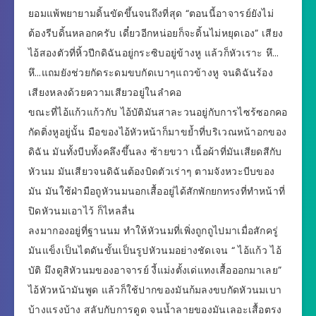
ยอมแพ้พยายามดิ้นขัดขึ้นจนถึงที่สุด “ตอนนี้อาจารย์ยังไม่
ต้องรีบดิ้นหลอกครับ เดี๋ยวอีกหน่อยก็จะดิ้นไม่หยุดเอง” เสียง
ไอ้สองตัวที่หิ้วปีกดิฉันอยู่กระซิบอยู่ข้างหู แล้วก็หัวเราะ หึ…
หึ…แถมยังช่วยกัดระดมขบกัดเบาๆแถวข้างหู จนดิฉันร้อง
เสียงหลงด้วยความเสียวอยู่ในลำคอ
ขณะที่ไอ้แก้วแก้วกับ ไอ้บัติมันสาละวนอยู่กับการไซร้ซอกคอ
กัดติ่งหูอยู่นั้น มือของไอ้หัวหน้าก็มาขย้ำที่บริเวณหน้าอกของ
ดิฉัน มันทั้งบีบทั้งคลึงขึ้นลง ซ้ายขวา เนื้อผ้าที่มันเสียดสีกับ
หัวนม มันเสียวจนดิฉันต้องบิดตัวเร่าๆ ตามจังหวะบีบของ
มัน มันใช้ฝ่ามือถูหัวนมนอกเสื้ออยู่ได้สักพักยกทรงที่ทำหน้าที่
ปิดหัวนมเอาไว้ ก็ไหลลื่น
ลงมากองอยู่ที่ฐานนม ทำให้หัวนมที่เพิ่งถูกถูไปมาเมื่อสักครู่
มันแข็งเป็นไตดันขั้นเป็นรูปหัวนมอย่างชัดเจน “ ไอ้แก้ว ไอ้
บัติ มึงดูสิหัวนมของอาจารย์ งี้แม่งตั้งเด่แทงเสื้อออกมาเลย”
ไอ้หัวหน้ามันพูด แล้วก็ใช้ปากของมันก้มลงขบกัดหัวนมเบา
บ้างแรงบ้าง สลับกับการดูด จนน้ำลายของมันเลอะเสื้อตรง