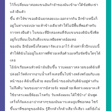
ไว้ก็เปลี่ยนมาสอดแขนอันกำยำของมันเข้ามาใต้ข้อพับเข่า
แล้วยืนตัว
ขึ้น ทำให้ขาของดิฉันยกลอยแบะออกจากกัน อีกข้างหนึ่งก็
อยู่ในท่าเขย่งปลายเท้าข้างเดียวทำให้ไม่มีพื้นที่พอสำหรับ
การทรงยืนตัว ในขณะที่อีกสองคนที่จับแขนของดิฉันขึงพืด
อยู่ก็เปลี่ยนเป็นจับดึงแขนเหยียดพาดอ้อมคอ
ของมัน อีกมือหนึ่งก็สอดมารัดเอวเอาไว้ ด้วยท่าหิ้วปีกแบบนี้
ทำให้ดิฉันไม่อยู่ในสภาพที่ช่วยเหลือตัวเองหรือขัดขืนใดๆได้
เลย
ไอ้นักเรียนคนหัวหน้ามันยืนขึ้น รวบผมยาวสลวยของดิฉันที่
ปล่อยไว้หลังจากอาบน้ำเสร็จเสยขึ้นไปข้างหลังพร้อมกับเงย
หน้าของ ดิฉันขึ้นด้วย ตอนนี้หน้าของมันกับดิฉันอยู่ห่างกัน
ไม่ถึงคืบ “ผมของอาจารย์สวยจัง หอมด้วยเพิ่งสระผมมาละสิ
ใช้ยาสระผมยี่ห้ออะไรครับ วันหลังผมจะได้ใช้บ้าง” มันพูด
เสร็จก็ก้มลงเอาปากสากๆของมันมาระดมจูบที่ซอกคอ ไซร้
ขึ้นมาที่ซอกหูของดิฉัน รู้สึกกลัวก็กลัวเสียวก็เสียว แต่ก็ยังไม่