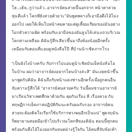
โฮ…เฮ้ย…กูว่าแล้ว…อาจารย์คนสวยนี้นอกจาก หน้าตาสวย
หุ่นดีแล้ว โคกหียังสวยด้วยว่ะ”มันพูดพลางก็เอามือดึงไอ้โม่ง
ออกไป เผยให้เห็นใบหน้าคมคายแต่ดูเหี้ยมเกียมของมันอย่าง
ไม่กลัวความผิด พร้อมกับเอามือของมันลูบไล้เล่นแถวบริเวณ
โคกสามเหลี่ยม ดิฉันรู้สึกเสียวขึ้นมาถึงท้องน้อยอีกครั้ง
เหมือนกับตอนที่แอบดูหนังสือโป๊ ที่บ้านน้าเชิดภารโรง
“เป็นยังไงบ้างครับ กับการไปแอบดูน้าเชิดมันเย็ดนังส้มโอ
ในบ้าน ผมว่าอาจารย์คงอยากโดนบ้างล่ะสิ” มันเงยหน้าขึ้น
มาพูดกับดิฉัน ดิฉันถึงกับหน้าแดงซ่านอีกครั้งเมื่อถูกคนอื่น
จับความรู้สึกได้ “อาจารย์คนสวยครับ วันนี้ผมชวนอาจารย์
มาเรียนวิชาเพศศึกษาด้วยกัน คุยกันเรื่อง หี เรื่องควย กับ
ทฤษฏีการเย็ดภาคปฏิบัติกันนะครับผมรับรอง อาจารย์คน
สวยจะต้องติดใจเรียกใช้บริการพวกผมอีกเป็นแน่” พูดจบมัน
ก็พยายามสอดมือเข้าไปบริเวณโคกหีของดิฉัน ตอนนี้ทุกคน
พร้อมกันดึงไอ้โม่งออกกันหมดย่างรู้ใจกัน ไอ้คนที่จับข้อเท้า