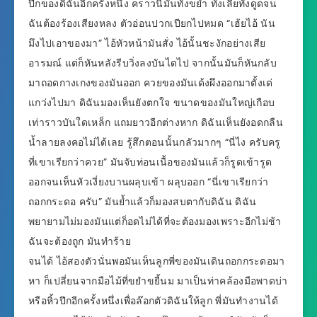
ปีกของดิฉันอีกครั้งหนึ่ง คราวนี้มันทั้งขยำ ทั้งเลียทั้งดูดจน
ฉันต้องร้องเสียงหลง ตัวอ่อนปวกเปียกไปหมด “เฮ้ยไอ้ นัน
มึงไปเอาของมา” ไอ้หัวหน้ามันสั่ง ไอ้นั้นชะงักอย่างเสีย
อารมณ์ แต่ก็หันหลังรีบวิ่งลงบันไดไป จากนั้นมันก็หันกลับ
มาถอดกางเกงของมันออก ควยของมันเด้งผึงออกมาตั้งเด่
แกว่งไปมา ดิฉันมองเห็นยังตกใจ ขนาดของมันใหญ่เกือบ
เท่าราวบันใดเหล็ก แถมยาวอีกต่างหาก ดิฉันเห็นยังอดกลืน
น้ำลายลงคอไม่ได้เลย รู้สึกตอนนั้นกลัวมากๆ “นี่ไง ครับครู
ที่เขาเรียกว่าควย” มันจับท่อนเนื้อของมันแล้วก็รูดเข้ารูด
ออกจนเห็นหัวเงี่ยงบานผลุบเข้า ผลุบออก “นี่เขาเรียกว่า
ถอกกระดอ ครับ” มันย้ำแล้วก็มองสบตากับดิฉัน ดิฉัน
พยายามไม่มองมันแต่ก็อดไม่ได้ที่จะต้องมองเพราะอีกไม่ช้า
ฉันจะต้องถูก มันทำร้าย
จนได้ ไอ้สองตัวนั่นพอมันเห็นลูกพี่ของมันเดินถอกกระดอมา
หา ก็เปลี่ยนจากมือไม้ที่ขยำขยี้นม มาเป็นท่าคล้องมือพาดบ่า
หรือหิ้วปีกอีกครั้งหนึ่งเพื่อล๊อกตัวดิฉันให้ลูก พี่มันทำงานได้