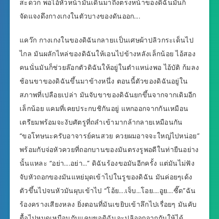
สะดวก พอไอ้หัวหน้ามันเดินมาถึงตรงหน้าของดิฉันมันก็
จัดแจงดึงกางเกงในตัวบางของดันออก….
แคว๊ก กางเกงในของดิฉันกลายเเป็นเศษผ้าปลิวกระเด็นไป
ไกล มันผลักไหล่ของดิฉันให้เอนไปข้างหลังเล็กน้อย ไอ้สอง
คนนั่นมันก็ช่วยล๊อกตัวดิฉันให้อยู่ในตำแหน่งพอ ไอ้บัติ ก้มลง
ช้อนขาของดิฉันขึ้นมาข้างหนึ่ง ตอนนี้ตัวของดิฉันอยู่ใน
สภาพที่เปลือยเปล่า มันจับขาของดิฉันยกขึ้นจากจากเดิมอีก
เล็กน้อย แคมที่เคยประกบชิกันอยู่ แหกออกจากกันเหมือน
เตรียมพร้อมจะงับศัตรูที่ถลำเข้ามากล้ากลายเหมือนกัน
“ขอโทษนะครับอาจารย์คนสวย ควยผมอาจจะใหญ่ไปหน่อย”
พร้อมกับจ่อหัวควยที่ถอกบานของมันตรงรูพอดีในท่ายืนอย่าง
นั้นแหละ “อย่า….อย่า…” ดิฉันร้องขอมันอีกครั้ง แต่มันไม่ฟัง
จับหัวถอกของมันแหย่มุดเข้าไปในรูของดิฉัน มันค่อยๆเด้ง
ตัวขึ้นไปจนหัวมันผุบเข้าไป “โอ้ย….เจ็บ…โอย….อูย….ซี๊ด”ฉัน
ร้องครางเสียงหลง ยิ่งตอนที่มันเขยิบเข้าลึกไปเรื่อยๆ มันคับ
ตื้อไปหมดเหมือนกับแคมขอดิฉันจะปลิออกจากกันให้ได้