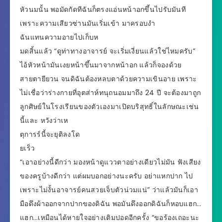
หัวนมนั้น พอมัดกัดทีฉันก็ตรงแอ่นหน้าอกขึ้นไปรับมันที
เพราะความเสียวซ่านมันเริ่มเข้า มาครอบงำ
ฉันแทนความอายไปเก็บห
มดสิ้นแล้ว “ดูท่าทางอาจารย์ จะเริ่มเงี่ยนแล้วใช่ไหมครับ”
ไอ้หัวหน้ามันเงยหน้าขึ้นมาจากหน้าอก แล้วก็จองด้วย
สายตายียวน จนดิฉันต้องหลบตาด้วยความเขินอาย เพราะ
ไม่เชื่อว่าร่างกายที่อุตส่าห์ทนุถนอมมาถึง 24 ปี จะต้องมาถูก
ลูกศิษย์ในโรงเรียนของตัวเองมาเปิดบริสุทธิ์ในลักษณะเช่น
นี้และ หวังว่าเห
ตุการร์นี้จะยุติลงโด
ยเร็ว
“เอาอย่างนี้ดีกว่า มองหน้าดูแววตาอย่างเดียวไม่มัน ฟังเสียง
ของครูบ้างดีกว่า แต่ผมบอกอย่างนะครับ อย่าแหกปาก ไป
เพราะไม่งั้นอาจารย์คนสวยเจ็บตัวน่วมแน่” ว่าแล้วมันก็เอา
มือดึงผ้าออกจากปากของดิฉัน พอมันดึงออกดิฉันก็หอบแฮก…
แฮก…เหมือนได้หายใจอย่างเติมปอดอีกครั้ง “ขอร้องเถอะนะ