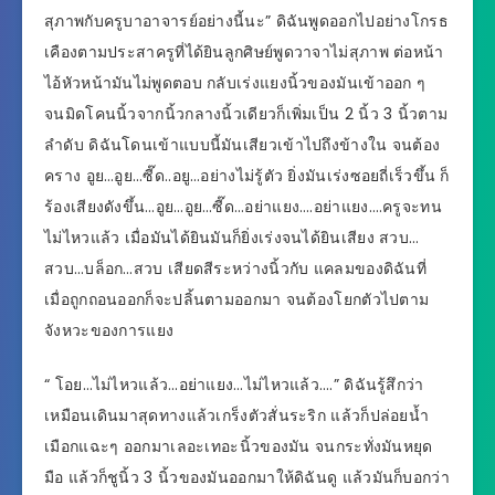
สุภาพกับครูบาอาจารย์อย่างนี้นะ” ดิฉันพูดออกไปอย่างโกรธ
เคืองตามประสาครูที่ได้ยินลูกศิษย์พูดวาจาไม่สุภาพ ต่อหน้า
ไอ้หัวหน้ามันไม่พูดตอบ กลับเร่งแยงนิ้วของมันเข้าออก ๆ
จนมิดโคนนิ้วจากนิ้วกลางนิ้วเดียวก็เพิ่มเป็น 2 นิ้ว 3 นิ้วตาม
ลำดับ ดิฉันโดนเข้าแบบนี้มันเสียวเข้าไปถึงข้างใน จนต้อง
คราง อูย…อูย…ซี๊ด..อยู…อย่างไม่รู้ตัว ยิ่งมันเร่งซอยถี่เร็วขึ้น ก็
ร้องเสียงดังขึ้น…อูย…อูย…ซี๊ด…อย่าแยง….อย่าแยง….ครูจะทน
ไม่ไหวแล้ว เมื่อมันได้ยินมันก็ยิ่งเร่งจนได้ยินเสียง สวบ…
สวบ…บล็อก…สวบ เสียดสีระหว่างนิ้วกับ แคลมของดิฉันที่
เมื่อถูกถอนออกก็จะปลิ้นตามออกมา จนต้องโยกตัวไปตาม
จังหวะของการแยง
“ โอย…ไม่ไหวแล้ว…อย่าแยง…ไม่ไหวแล้ว….” ดิฉันรู้สึกว่า
เหมือนเดินมาสุดทางแล้วเกร็งตัวสั่นระริก แล้วก็ปล่อยน้ำ
เมือกแฉะๆ ออกมาเลอะเทอะนิ้วของมัน จนกระทั่งมันหยุด
มือ แล้วก็ชูนิ้ว 3 นิ้วของมันออกมาให้ดิฉันดู แล้วมันก็บอกว่า