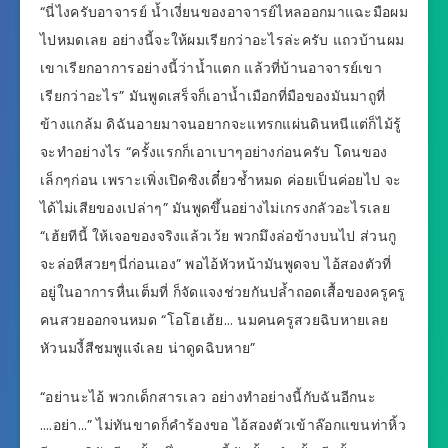
“นี่ไงครับอาจารย์ น้ำเงี่ยนของอาจารย์ไหลออกมาแฉะมือผม
ไปหมดเลย อย่างนี้จะให้ผมเรียกว่าอะไรล่ะครับ แถวบ้านผม
เขาเรียกอาการอย่างนี้ว่าน้ำแตก แล้วที่บ้านอาจารย์เขา
เรียกว่าอะไร” มันพูดเสร็จก็เอาน้ำเมือกที่มือของมันมาถูที่
ข้างแกล้ม ดิฉันอายมาจนอยากจะแทรกแผ่นดินหนีแต่ก็ไม้รู้
จะทำอย่างไร “ครั้งแรกก็เอาเบาๆอย่างก่อนครับ โดนของ
เล็กๆก่อน เพราะเพิ่งเปิดซิงเดี๋ยวช้ำหมด ค่อยเป็นค่อยไป จะ
ได้ไม่เสียของเปล่าๆ” มันพูดขึ้นอย่างไม่เกรงกลัวอะไรเลย
“เฮ้ยทีนี้ ให้เจอของจริงแล้วเว้ย พวกมึงล่อข้างบนไป ส่วนกู
จะล่อหีสวยๆนี่ก่อนเอง” พอไอ้หัวหน้ามันพูดจบ ไอ้สองตัวที่
อยู่ในอาการหื่นเต็มที่ ก็จัดแจงช่วยกันปล้ำถอดเสื้อของครูครู
คนสวยออกจนหมด “โอโฮเฮ้ย… นมคนครูสวยฉิบหายเลย
หัวนมงี้สีชมพูแจ๋เลย น่าดูดฉิบหาย”
“อย่านะไอ้ พวกเด็กสารเลว อย่างทำอย่างนี้กับฉันอีกนะ
….อย่า…” ไม่ทันขาดก็คำร้องขอ ไอ้สองตัวเข้าล๊อกแขนท่าหิ้ว