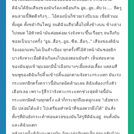
ดิฉันได้ยินเสียงของมันร้องเหมือนกัน อูย…อูย…คับว่ะ…… หีครู
คนสวยนี้ฟิตดีจริงๆ…. ไอ้สองนั่นก็ช่วยเร่งบีบนม เขี่ยหัวนม
ทั้งดูด ทั้งขยำกันใหญ่ จนดิฉันเสียวตื้อไปทั้งข้างบน ข้างล่าง
ไปหมด ไอ้หัวหน้ามันค่อยค่อยเร่งจังหวะขึ้นเรื่อยๆ จนถึงกับ
ซอยเป็นบางครั้ง “อูย…ฮือๆ…อูย…ซีด…ฮือๆ…” เสียงของดิฉัน
ร้องออกแทบไม่เป็นสำเนียง ทุกครั้งที่ไอ้หัวหน้ามันซอยยิก
บางจังหวะเมื่อดิฉันก้มลงไปมองตอนมันทำ เห็นท่อนควย
ของมันผุบเข้าผุบออกมีน้ำเมือกบางๆเยิ้มหล่อเลี้ยง แคลมสี
ขมพูของดิฉันก็ปลิ้นเข้าปลิ้นออกตามจังหวะกระแทก มันเร่ง
กระแทกอีกครั้งคราวนี้มันกดมิดด้ามเลย ดิฉันต้องเกร็งตัว
เฮือกเลย เพราะรู้สึกว่าจังหวะกระแทกช่วงสุดท้ายนี้มัน
กระแทกมิดด้ามทุกครั้ง แล้วก็กระทุกถึงมดลูกเลย “เฮ้ยพวก
มึง ปล่อยได้แล้ว ไปเตรียมทำหน้าที่ของพวกมึงได้” มันสั่ง
ทั้งๆที่มันยังกระเด้าท่อนควยของมันใส่รูหีดิฉันอยู่ จนทั้งมัน
และดิฉันแตก
หลังจากนั้นดิฉันกะพวกมัน ก้อมาล่อกันทุกเย็นก่อนกลับบ้าน