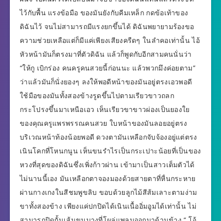
ไว้กับพื้น แรงข้อมือ ของมันยังกับคีมเหล็ก กดข้อเท้าของ
ดิฉันไว้ จนไม่สามารถมีแรงยกขึ้นได้ ดิฉันพยายามร้องขอ
ความช่วยเหลือแต่ก็มีแค่เพียงเสียงครืดๆ ในลำคอเท่านั้น ไอ้
หัวหน้ามันก็ตรงมาที่ตัวดิฉัน แล้วก็พูดกับอีกสามคนนั่นว่า
“ให้กู เบิกร่อง คนครูคนสวยนี้ก่อนนะ แล้วพวกมึงค่อยตาม”
ว่าแล้วมันก็นั่งยองๆ ลงให้พอดีหน้าของมันอยู่ตรงเอวพอดี
ใช้มือของมันทั้งสองข้างรูดขึ้นไปตามเรียวขาวถลก
กระโปรงขึ้นมาเหนือเอว เห็นเรียวขาขาวผ่องเป็นยองใย
ของคุณครูแพรพรรณคนสวย ใบหน้าของมันลอยอยู่ตรง
บริเวณหน้าท้องน้อยพอดี ดวงตามันเหลือกจับจ้องอยู่แต่ตรง
เนินโคกที่โหนกนูน เห็นขนรำไรเป็นกระเปาะน้อยที่เป็นของ
หวงที่สุดของดิฉันซึ่งเพิ่งก้าวผ่าน เข้ามาเป็นสาวเต็มตัวได้
ไม่นานนี้เอง มันเหลือกตาจองมองด้วยสายตาที่หื่นกระหาย
ผ่านกางเกงในสีชมพูขลิบ ขอบด้วยลูกไม้สีส้มเลาะตามง่าม
ขาทั้งสองข้าง เพียงแค่ปกปิดได้เนินเนื้ออิ่มอูมได้เท่านั้น ไม่
สามารถปิดกั้นเส้นขนบางที่โผล่แพลมออกมาด้านข้าง “ โอ้…