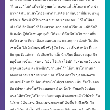
“นี่ เธอ…” ไม่ทันที่จะได้พูดอะไร สองคนนั่นก็โถมเข้าตัวเข้า
มาหาดิฉัน คนตัวโตอ้อมมาด้านหลังเอามือขวาที่มีผ้าขนหนู
หรือผ้าเช็ดหน้าก็ไม่ทราบ มาปิดปากของดิฉันไว้ไม่ให้ส่ง
เสียงได้ อีกมือหนึ่งก็อ้อมมารัดเอวของฉันไว้แน่น แต่ดิฉันก็
ยังคงดิ้นสู้ต่อไปจนสุดฤทธิ์ “ได้ผล” ดิฉันนึกในใจ พยามดิ้น
ต่อไปเพราะคิดว่าต้องรอดแน่นอน แต่เหตุการณ์กลับไม่เป็น
เช่นนั้น ไอ้เด็กอีกคนหนึ่งซึ่งรู้สึกว่าน่าจะเป็นหัวหน้า ที่คอย
ยืนคุมเชิงแต่แรก ส่งเสียงเรียกเด็กนักเรียนที่แอบรมคุมเชิง
อยู่ชั้นล่างขึ้นมาสมทบ “เฮ้ย ไอ้แก้ว ไอ้บัติ มึงสองคนจับแขน
ครูคนสวยคน ละข้างยึดกับกำแพงไว้” ไอ้คนตัวโตหัวหน้า
ออกคำสั่งอย่างเฉียบขาด ขณะที่ไอ้คนตัวใหญ่สุดยังคงรัด
แน่นอยู่ด้านหลัง ดิฉันทำอะไรไม่ถูกเลยขณะนั้น ร้องไม่ออก
มีแต่น้ำตาเท่านั้นที่ไหลออกมา ดิฉันดิ้นไปสักพักก็เริ่มอ่อน
แรง ไอ้ตัวใหญ่ได้โอกาสก็เลยหมุนตัวออกมาแล้วใช้ผ้าจับยัด
ใส่ปากดิฉันแทน อีกสองคนยกแขนดิฉันขึ้นไปขึงพรืดกับ
ผนัง ไอ้คนตัวโตเปลี่ยนมาจับขาของดิฉันแทนแล้วตรึงชิด