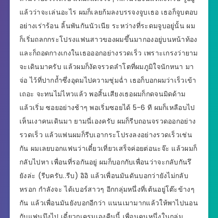
แล้วว่าจะเล่นอะไร ผมก็เลยก้มลงบรรจงจูบเธอ เธอก็จูบตอบ
อย่างเร่าร้อน ลิ้นพันกันนัวเนีย ระหว่างที่ระดมจูบอยู่นั้น ผม
ก็เริ่มถลกกระโปรงแฟนสาวของผมขึ้นมากองอยู่บนหน้าท้อง
และก็ถอดกางเกงในเธอออกอย่างรวดเร็ว เพราะเกรงว่ายาม
จะเดินมาครับ แล้วผมก็งัดจรวดลำโตที่ผมภูมิใจนักหนา มา
จ่อ ไว้ที่ปากถ้ำซึ่งอุดมไปความชุ่มฉ่ำ เธอก็บอกผมว่าเร็วเข้า
เถอะ จะทนไม่ไหวแล้ว พอสิ้นเสียงเธอผมก็กดจนมิดด้าม
แล้วเริ่ม ซอยอย่างช้าๆ พอเริ่มซอยได้ 5-6 ที ผมก็เหลือบไป
เห็นเงาคนเดินมา ยามนี่เองครับ ผมก็รีบถอนจรวดออกอย่าง
รวดเร็ว แล้วแฟนผมก็รีบเอากระโปรงลงอย่างรวดเร็วเช่น
กัน ผมเลยบอกแฟนว่าเดี๋ยวเที่ยวเสร็จค่อยต่อนะจ๊ะ แล้วผมก็
กลับไปหา เพื่อนที่รอกันอยู่ ผมก็บอกกับเพื่อนว่าจะกลับกันรึ
ยังล่ะ (รีบครับ..รีบ) อิอิ แล้วเพื่อนมันดันบอกว่ายังไม่กลับ
หรอก กำลังจะ ได้เบอร์สาวๆ อีกกลุ่มหนึ่งที่เต้นอยู่โต๊ะข้างๆ
กัน แล้วเพื่อนมันยังบอกอีกว่า แนนเมามากแล้วให้พาไปนอน
กับแฟนมึงไป เดี๋ยวกูเครมเองคืนนี้ เพื่อนคนหนึ่งในกลุ่ม