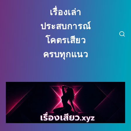
เรื่องเล่า
ประสบการณ์
โคตรเสียว
ครบทุกแนว