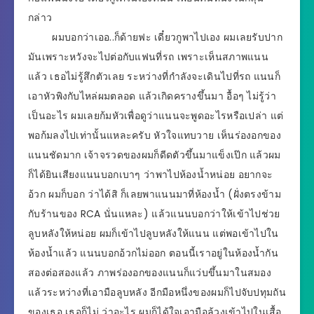
กล่าว
ผมบอกว่าเออ..ก็ด้ายฟะ เดี๋ยวกูพาไปเอง ผมเลยรับปาก
มันเพราะหวังจะไปต่อกับแฟนที่รถ เพราะเห็นสภาพแนน
แล้ว เธอไม่รู้สึกตัวเลย ระหว่างที่กำลังจะเดินไปที่รถ แนนก็
เอาหัวพิงกับไหล่ผมตลอด แล้วเกิดครางขึ้นมา อื้อๆ ไม่รู้ว่า
เป็นอะไร ผมเลยก้มหัวเพื่อดูว่าแนนจะพูดอะไรหรือเปล่า แต่
พอก้มลงไปเท่านั้นแหละครับ หัวใจแทบวาย เห็นร่องอกของ
แนนชัดมาก เจ้าจรวดของผมก็ดีดตัวขึ้นมาแข็งเป๊ก แล้วผม
ก็ได้ยินเสียงแนนบอกเบาๆ ว่าพาไปห้องน้ำหน่อย อยากจะ
อ้วก ผมก็บอก ว่าได้สิ ก็เลยพาแนนมาที่ห้องน้ำ (ฝั่งตรงข้าม
กับร้านของ RCA นั่นแหละ) แล้วแนนบอกว่าให้เข้าไปช่วย
ลูบหลังให้หน่อย ผมก็เข้าไปลูบหลังให้แนน แต่พอเข้าไปใน
ห้องน้ำแล้ว แนนบอกอ้วกไม่ออก ตอนนี้เราอยู่ในห้องน้ำกัน
สองต่อสองแล้ว ภาพร่องอกของแนนก็แว่บขึ้นมาในสมอง
แล้วระหว่างที่เอามือลูบหลัง อีกมือหนึ่งของผมก็ไปจับปทุมถัน
ของเธอ เธอก็ไม่ ว่าอะไร ผมก็ได้ใจเอามือล้วงเข้าไปในเสื้อ