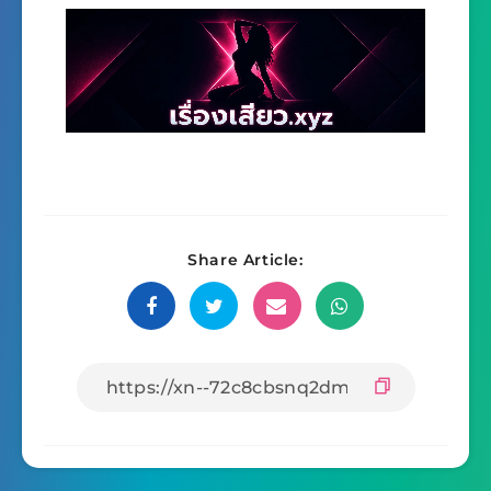
Share Article: