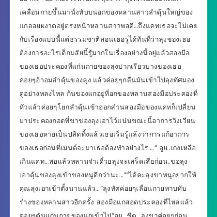
เคลื่อนกายขึ้นมานั่งทับบนอกของหลานสาวลำดุ้นใหญ่ของ
แกลอยผงาดอยู่ตรงหน้าหลานสาวพอดี…ถึงแคทเธอจะไม่เคย
กับเรื่องแบบนี้แต่ธรรมชาติสอนเธอรูได้ทันที่ว่าลุงของเธอ
ต้องการอะไรเด็กมสัยนี้รู้มากในเรื่องอย่างนี้อยู่แล้วสองมือ
ของเธอประคองที่แก่นกายของลุงปากเรียวบางของเธอ
ค่อยๆอ้าอมลำดุ้นของลุง แล้วค่อยๆกลืนมันเข้าไปลุงทัศมอง
ดูอย่างหลงไหล ก้นของแกอยู่ที่อกของหลานสองมือประคองที่
หัวแล้วค่อยๆโยกลำดุ้นเข้าออกส่วนสองมือของแคทก็เปลี่ยน
มาประคองกอดที่ขาของลุงเอาไว้แน่นขณะนี้อาการวิงเวียน
ของเธอหายเป็นปลิดทิ้งแล้วเธอเริ่มรู้แล้งว่าการแก้อาการ
ของเธอก่อนที่เมนต์จะมาเธอต้องทำอย่างไร….“ อูย..เก่งเหลือ
เกินแคท…พอแล้วหลานจ๋าเดี๋วยลุงจะเสร็ดเสียก่อน..ขอลุง
เอาดุ้นของลุงเข้าของหนูดีกว่านะ…”“ได้คะลุงขาหนูอยากให้
คุณลุงเอาเข้าตั้งนานแล้ว…”ลุงทัศค่อยๆเลื่อนกายทาบทับ
ร่างของหลานสาวอีกครั้ง สองมือแกสอดประคองที่ไหล่แล้ว
ค่อยๆดันแก่นกายของแกเข้าไป“อูย…ชีด…ลุงขาค่อยๆก่อน