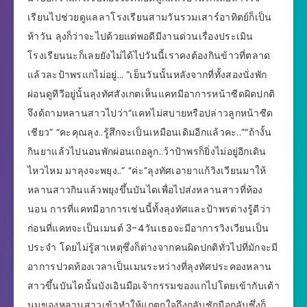
เรียนไปช่วยดูแลลาโรงเรียนสามวันรวมเสาร์อาทิตย์ก็เป็น
ห้าวัน ลุงก็ว่าจะไปด้วยแต่พอดีมีงานด่วนเรื่องประเมิน
โรงเรียนนะก็เลยยังไม่ได้ไปวันนี้เราคงต้องกินข้าวที่ตลาด
แล้วละป้าพรแกไม่อยู่… ”เย็นวันนั้นหลังจากที่ทั้งสองนั่งพัก
ผ่อนดูทีวีอยู่นั้นลุงทัศสังเกตเห็นแคทมีอาการหน้าซีดผิดปกติ
จึงด้ถามหลานสาวไปว่า“แคทไม่สบายหรือปล่าวลูกหน้าซีด
เชียว” “คะคุณลุง..รู้สึกจะเป็นเหมือนเดิมอีกแล้วคะ..”“ถ้างั้น
กินยาแล้วไปนอนพักผ่อนเถอลูก..ว้าป้าพรก็ยิ่งไม่อยู่อีกเดิน
ไหวไหม มาลุงจะพยุง..” “ค่ะ”ลุงทัศเอายาแก้วิงเวียนมาให้
หลานสาวกินแล้วพยุงขึ้นบันไดเพื่อไปส่งหลานสาวที่ห้อง
นอน การที่แคทมีอาการเช่นนี้ทั้งลุงทัศและป้าพรต่างรู้ดีว่า
ก่อนที่แคทจะเป็นเมนต์ 3-4วันเธอจะมีอาการวิงเวียนเป็น
ประจำ โดยไม่รู้สาเหตุซึ่งก็ต่างจากคนผิดปกติทั่วไปที่มักจะมี
อาการปวดท้องเวลาเป็นเมนระหว่างที่ลุงทัศประคองหลาน
สาวขึ้นบันไดนั้นบังเอินมือเจ้ากรรมของแกไปโดยเข้ากับเต้า
นมของหลานสาวเข้าทำให้แกตกใจถึงกลับชักมือกลับซึ่งก็