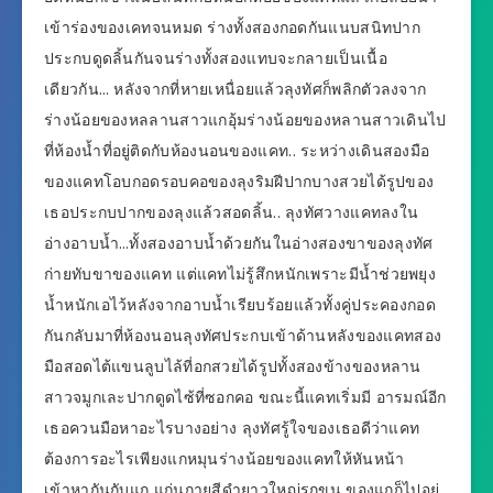
เข้าร่องของเคทจนหมด ร่างทั้งสองกอดกันแนบสนิทปาก
ประกบดูดลิ้นกันจนร่างทั้งสองแทบจะกลายเป็นเนื้อ
เดียวกัน… หลังจากที่หายเหนื่อยแล้วลุงทัศก็พลิกตัวลงจาก
ร่างน้อยของหลลานสาวแกอุ้มร่างน้อยของหลานสาวเดินไป
ที่ห้องน้ำที่อยู่ติดกับห้องนอนของแคท.. ระหว่างเดินสองมือ
ของแคทโอบกอดรอบคอของลุงริมฝีปากบางสวยได้รูปของ
เธอประกบปากของลุงแล้วสอดลิ้น.. ลุงทัศวางแคทลงใน
อ่างอาบน้ำ…ทั้งสองอาบน้ำด้วยกันในอ่างสองขาของลุงทัศ
ก่ายทับขาของแคท แต่แคทไม่รู้สึกหนักเพราะมีน้ำช่วยพยุง
น้ำหนักเอไว้หลังจากอาบน้ำเรียบร้อยแล้วทั้งคู่ประคองกอด
กันกลับมาที่ห้องนอนลุงทัศประกบเข้าด้านหลังของแคทสอง
มือสอดไต้แขนลูบไล้ที่อกสวยได้รูปทั้งสองข้างของหลาน
สาวจมูกเละปากดูดไซ้ที่ซอกคอ ขณะนี้แคทเริ่มมี อารมณ์อีก
เธอควนมือหาอะไรบางอย่าง ลุงทัศรู้ใจของเธอดีว่าแคท
ต้องการอะไรเพียงแกหมุนร่างน้อยของแคทให้หันหน้า
เข้าหากันกับแก แก่นกายสีดำยาวใหญ่รกขน ของแกก็ไปอยู่