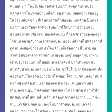
หน่อยนะ..” โดยไม่ต้องรอคำตอบแกก้มลงดูดกินนมของ
หลานสาวโดยที่มือข้างหนึ่งกุมอยู่เต้านม มืออีกข้างสอดอยู่
ในร่องหลืบที่ขณะนี้เริ่มตอดรัดนิ้วมือของแกคล้ายเป็นการ
บอกว่าเธอพร้อมแล้วที่จะรับอะไรที่ใหญ่กว่านิ้วมือแล้ว..
ส่วนสองแขนเรียวงามของแคทขณะนี้กอดรัดร่างของลุงเอา
ไว้แน่นคล้ายกับว่าเธอกลัวลุงของเธอจะหนีหายไปหลังจากที่
ดูดนมทั้งสองข้างจนหนำใจแล้วแกก็เลื่อนกายขึ้นทาบทับ
ร่างน้อยของหลานสาวแก่นกายของแกถูไถอยู่ตามปากทาง
เข้าของร่อง…แต่แกไม่ยอมเอาเข้าเสียที่ ปากประกบแนบ
สนิทกับปากของหลานชอนไชลิ้นเข้าไปในปากลิ้นของคนทั้ง
สองพันกันโต้ตอกันอย่างไม่มีใครยอมใคร…”…ชีด…ลุงขาหนูมี
ความสุขเหลือเกิน…เอาของลุงเข้าเถอะ…หนูอยากเหลือ
เกิน..ลุงขา..อูย…” แคทอ้อนวอนขณะนี้ความอาย ความรู้สึก
ผิดชอบหายไปหมดสิ้นแล้ว เหลือแต่ความต้องการ………“ จ๊ะ…
หนู..แต่เดียว..ก่อนนะ..ลุงเห็นปากสวยๆของหนูแล้วลุง
อยาก…”“อยากอะไรหรือคะ..ลุงจ๋า..” ลุงทัศไม่ตอบแต่แก