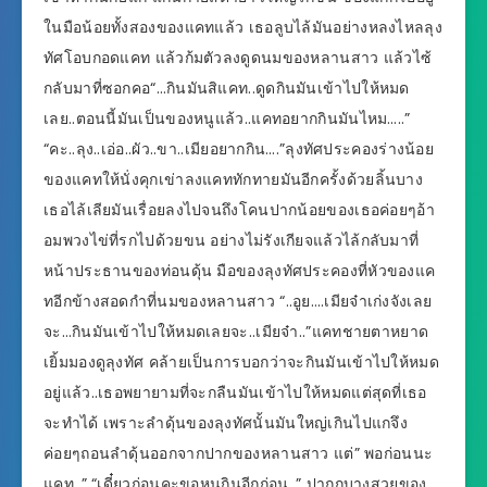
ในมือน้อยทั้งสองของแคทแล้ว เธอลูบไล้มันอย่างหลงไหลลุง
ทัศโอบกอดแคท แล้วก้มตัวลงดูดนมของหลานสาว แล้วไซ้
กลับมาที่ซอกคอ“…กินมันสิแคท..ดูดกินมันเข้าไปให้หมด
เลย..ตอนนี้มันเป็นของหนูแล้ว..แคทอยากกินมันไหม…..”
“คะ..ลุง..เอ่อ..ผัว..ขา..เมียอยากกิน….”ลุงทัศประคองร่างน้อย
ของแคทให้นั่งคุกเข่าลงแคททักทายมันอีกครั้งด้วยลิ้นบาง
เธอไล้เลียมันเรื่อยลงไปจนถึงโคนปากน้อยของเธอค่อยๆอ้า
อมพวงไข่ที่รกไปด้วยขน อย่างไม่รังเกียจแล้วไล้กลับมาที่
หน้าประธานของท่อนดุ้น มือของลุงทัศประคองที่หัวของแค
ทอีกข้างสอดกำที่นมของหลานสาว “..อูย….เมียจ๋าเก่งจังเลย
จะ…กินมันเข้าไปให้หมดเลยจะ..เมียจ๋า..”แคทชายตาหยาด
เยิ้มมองดูลุงทัศ คล้ายเป็นการบอกว่าจะกินมันเข้าไปให้หมด
อยู่แล้ว..เธอพยายามที่จะกลืนมันเข้าไปให้หมดแต่สุดที่เธอ
จะทำได้ เพราะลำดุ้นของลุงทัศนั้นมันใหญ่เกินไปแกจึง
ค่อยๆถอนลำดุ้นออกจากปากของหลานสาว แต่” พอก่อนนะ
แคท..” “เดี๋ยวก่อนคะขอหนูกินอีกก่อน..” ปากกบางสวยของ