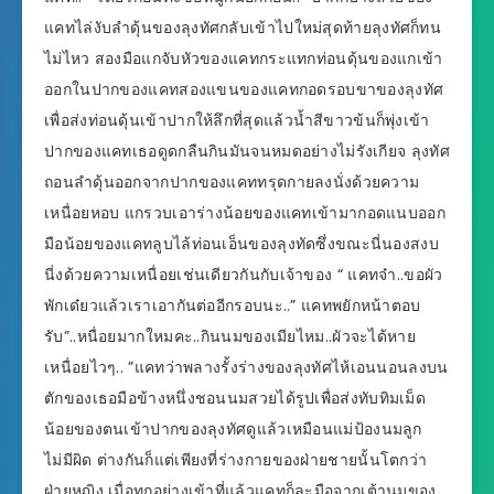
แคทไล่งับลำดุ้นของลุงทัศกลับเข้าไปใหม่สุดท้ายลุงทัศก็ทน
ไม่ไหว สองมือแกจับหัวของแคทกระแทกท่อนดุ้นของแกเข้า
ออกในปากของแคทสองแขนของแคทกอดรอบขาของลุงทัศ
เพื่อส่งท่อนดุ้นเข้าปากให้ลึกที่สุดแล้วน้ำสีขาวข้นก็พุ่งเข้า
ปากของแคทเธอดูดกลืนกินมันจนหมดอย่างไม่รังเกียจ ลุงทัศ
ถอนลำดุ้นออกจากปากของแคททรุดกายลงนั่งด้วยความ
เหนื่อยหอบ แกรวบเอาร่างน้อยของแคทเข้ามากอดแนบออก
มือน้อยของแคทลูบไล้ท่อนเอ็นของลุงทัดซึ่งขณะนี่นองสงบ
นี่งด้วยความเหนื่อยเช่นเดียวกันกับเจ้าของ “ แคทจ๋า..ขอผัว
พักเด๋ยวแล้วเราเอากันต่ออีกรอบนะ..” แคทพยักหน้าตอบ
รับ”..หนื่อยมากใหมคะ..กินนมของเมียไหม..ผัวจะได้หาย
เหนื่อยไวๆ.. ”แคทว่าพลางรั้งร่างของลุงทัศไห้เอนนอนลงบน
ตักของเธอมือข้างหนึ่งชอนนมสวยได้รูปเพื่อส่งทับทิมเม็ด
น้อยของตนเข้าปากของลุงทัศดูแล้วเหมือนแม่ป้องนมลูก
ไม่มีผิด ต่างกันก็แต่เพียงที่ร่างกายของฝ่ายชายนั้นโตกว่า
ฝ่ายหญิง เมื่อทุกอย่างเข้าที่แล้วแคทก็ละมือจากเต้านมของ