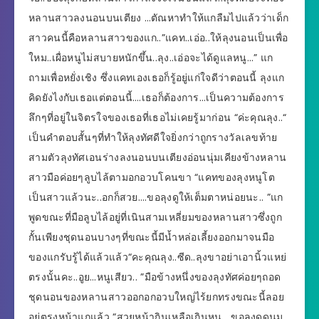
หลานสาวลงนอนบนเตียง …ตัณหาทำให้แกลืมไปแล้วว่าเด็ก
สาวคนนี้คือหลานสาวของแก..”แคท..เอ่อ..ให้ลุงนอนเป็นเพื่อ
ใหม..เผื่อหนูไม่สบายหนักขึ้น..ลุง..เอ่อจะได้ดูแลหนู…” แก
ถามเพื่อหยั่งเชิง ซึ่งแคทเองเธอก็รู้อยู่แก่ใจดีว่าตอนนี้ ลุงแก
คิดยังไงกับเธอแต่ตอนนี้….เธอก็ต้องการ…เป็นความต้องการ
ลึกๆที่อยู่ในจิตรใจของเธอที่เธอไม่เคยรู้มาก่อน “ค่ะคุณลุง..“
เป็นคำตอบสั้นๆที่ทำให้ลุงทัศดีใจยิ่งกว่าถูกรางวัลเลขท้าย
สามตัวลุงทัศเอนร่างลงนอนบนเตียงอ่อนนุ่มเคียงข้างหลาน
สาวมือค่อยๆลูบไล้ตามอกอวบโคนขา “แคทของลุงหนูโต
เป็นสาวแล้วนะ..อกก็สวย….ขอลุงดูให้เต็มตาหน่อยนะ.. ”แก
พูดขณะที่มือลูบไล้อยู่ที่เนินสามเหลี่ยมของหลานสาวซึ่งถูก
กั้นเพียงชุดนอนบางๆที่ขณะนี้มีน้ำหล่อเลี้ยงออกมาจนมือ
ของแกรับรู้ได้แล้วแล้ว“คะคุณลุง..ซีด..ลุงขาอย่าเอานิ้วแหย่
ตรงนั้นคะ..อูย…หนูเสียว.. ”มือข้างหนึ่งของลุงทัศค่อยๆถอด
ชุดนอนของหลานสาวออกอกอวบใหญ่ไร้ยกทรงขณะนี้ลอย
อยู่ตรงหน้าแกแล้ว “สวยหน้ากินเหลือเกินหนู….ขอลุงดูดนม