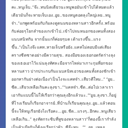
คะ..หนูเจ็บ..”จ๊ะ..ทนนิดเดียวนะหนูพอมันเข้าไปได้หมดแล้ว
เดียวมันก็จะหายเจ็บเอง..อูย…ของหนูตอดลุงใหญ่เลย…หนู
จ๋า..”แกพูดพร้อมกับก้มลงดูดนมของหลานสาวอีกครั้ง..พร้อม
กับค่อยๆโยกลำของเกเข้าไป..เข้าไปจนหนอกของคนทั้งสอง
แนบสนิทกัน จากนั้นแกก็ค่อยๆบด เด้าแรงขึ้น…แรง
ขึ้น..”เป็นไงจ๊ะแคท..หายเจ็บหรือยัง..แคทไม่ตอบมีแต่เสียง
ครางซีดซาดอย่างมีความสุข.. สองมือของเธอกอดรัดร่างลุง
ของเธอเอาไว้แน่นลุงทัศละมือจากไหล่มาเกาะกุมที่อกของ
หลานสาว ปากประกบกันแนบสนิทเอวของคนทั้งสองชักเข้า
ออกหากันย่างต่อเนื่อง“เป็นไงจะแคทจ๋า..เสียวดีใหม…” “อูย…
ซีด…เสียวเหลือเกินคะลุงขา…”“แคทจ๋า..ซีด…ต่อไปเวลาเรา
เอากันแบบนี้ไม่ให้เรียกว่าคุณลุงอีกแล้วนะ..”“อูย..ลุงขา..ก็อยู่
ที่โรงเรียนก็เรียกอาจารย์..ที่บ้านก็เรียนคุณลุง..อูย…แล้วตอน
นี้จะให้หนูเรียกยังไงเรีอคะ….อูย..ชีด….แรงๆ…อีกคะ..หนูเสียว
เหลีอเกิน…” ลุงทัดกระซิบที่หูของหลานสาว“ก็ตองนี้เรากำลัง
เป็นผัวเมียกันก็ต้องเรียกว่าผัว…ซีจ๊ะหนู …”“…อูย…เหลอ