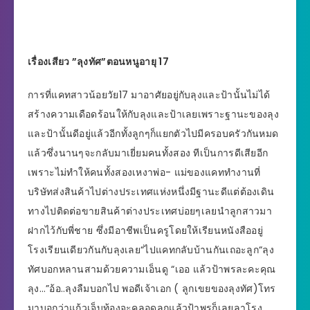
เรื่องเสียว ”ลุงทัศ”ตอนหนูอายุ 17
การที่แคทสาวน้อยวัย17 มาอาศัยอยู่กับลุงและป้านั้นไม่ได้
สร้างความเดือดร้อนให้กับลุงและป้าเลยเพราะฐานะของลุง
และป้านั้นดีอยู่แล้วอีกทั้งลูกๆก็แยกตัวไปมีครอบครัวกันหมด
แล้วซึ่งนานๆจะกลับมาเยี่ยมคนทั้งสอง ทีเป็นการดีเสียอีก
เพราะไม่ทำให้คนทั้งสองเหงาพ่อ- แม่ของแคททำงานที่
บริษัทส่งสินค้าไปต่างประเทศแห่งหนึ่งมีฐานะดีแต่ต้องเดิน
ทางไปติดต่อขายสินค้าต่างประเทศบ่อยๆเลยนำลูกสาวมา
ฝากไว้กับพี่ชาย ซึ่งมีอาชีพเป็นครูโดยให้เรียนหนังสืออยู่
โรงเรียนเดียวกันกับลุงเลย“ไปแคทกลับบ้านกันเถอะลูก“ลุง
ทัศบอกหลานสามด้วยความเอ็นดู “เออ แล้วป้าพรละคะคุณ
ลุง…”อ้อ..ลุงลืมบอกไป พอดีเจ้าเอก ( ลูกเขยของลุงทัศ)โทร
มาบอกว่าแก้วเจ็บท้องจะคลอดลูกแล้วป้าพรก็เลยลาโรง