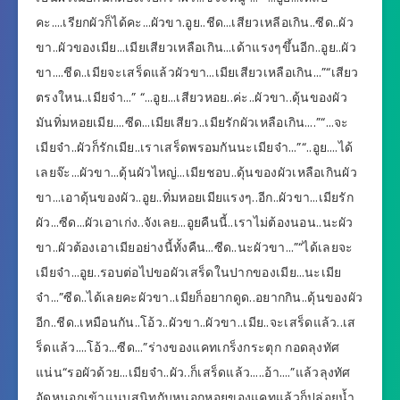
คะ….เรียกผัวก็ได้คะ…ผัวขา.อูย..ชีด…เสียวเหลีอเกิน..ซีด..ผัว
ขา..ผัวของเมีย…เมียเสียวเหลือเกิน…เด้าแรงๆขึ้นอีก..อูย..ผัว
ขา….ชีด..เมียจะเสร็ดแล้วผัวขา…เมียเสียวเหลือเกิน…”“เสียว
ตรงใหน..เมียจ๋า…” “…อูย…เสียวหอย..ค่ะ..ผัวขา..ดุ้นของผัว
มันทิ่มหอยเมีย….ซีด…เมียเสียว..เมียรักผัวเหลือเกิน….”“…จะ
เมียจ๋า..ผัวก็รักเมีย..เราเสร็ดพรอมกันนะเมียจ๋า…”“..อูย….ได้
เลยจ๊ะ…ผัวขา…ดุ้นผัวไหญ่…เมียชอบ..ดุ้นของผัวเหลือเกินผัว
ขา…เอาดุ้นของผัว..อูย..ทิ่มหอยเมียแรงๆ..อีก..ผัวขา…เมียรัก
ผัว…ซีด…ผัวเอาเก่ง..จังเลย…อูยคืนนี้..เราไม่ต้องนอน..นะผัว
ขา..ผัวต้องเอาเมียอย่างนี้ทั้งคืน…ซีด..นะผัวขา…”“ได้เลยจะ
เมียจ๋า…อูย..รอบต่อไปขอผัวเสร็ดในปากของเมีย…นะเมีย
จ๋า…”ซีด..ได้เลยคะผัวขา..เมียก็อยากดูด..อยากกิน..ดุ้นของผัว
อีก..ชีด..เหมือนกัน..โอ้ว..ผัวขา..ผัวขา..เมีย..จะเสร็ดแล้ว..เส
ร็ดแล้ว….โอ้ว…ซีด…”ร่างของแคทเกร็งกระตุก กอดลุงทัศ
แน่น“รอผัวด้วย…เมียจ๋า..ผัว..ก็เสร็ดแล้ว…..อ้า….”แล้วลุงทัศ
อัดหนอกเข้าแนบสนิทกับหนอกหอยของแคทแล้วก็ปล่อยน้ำ