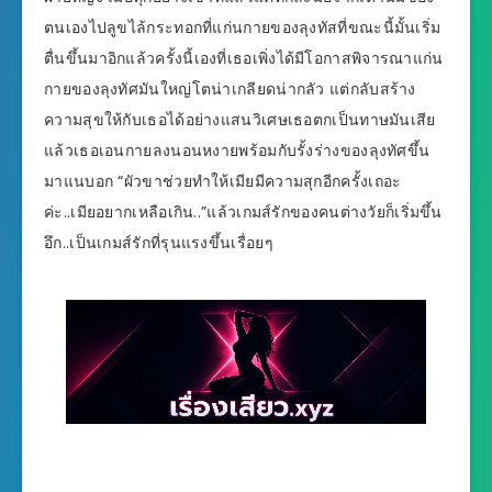
ตนเองไปลูขไล้กระทอกที่แก่นกายของลุงทัสที่ขณะนี้มั้นเริ่ม
ตื่นขึ้นมาอิกแล้วครั้งนี้เองที่เธอเพิ่งได้มีโอกาสพิจารณาแก่น
กายของลุงทัศมันใหญ่โตน่าเกลียดน่ากลัว แต่กลับสร้าง
ความสุขให้กับเธอได้อย่างแสนวิเศษเธอตกเป็นทาษมันเสีย
แล้วเธอเอนกายลงนอนหงายพร้อมกับรั้งร่างของลุงทัศขึ้น
มาแนบอก “ผัวขาช่วยทำให้เมียมีความสุกอีกครั้งเถอะ
ค่ะ..เมียอยากเหลือเกิน..”แล้วเกมส์รักของคนต่างวัยก็เริ่มขึ้น
อึก..เป็นเกมส์รักที่รุนแรงขึ้นเรื่อยๆ