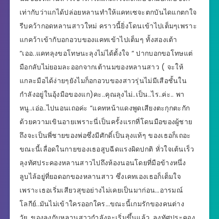
เท่ากับว่าแกได้ปล่อยหลานทำให้แคทเซจะตกบันไดแกตกใจ
รีบคว้ากอดหลานสาวใหม่ คราวนี้ยิ่งโดนเข้าไปเต็มๆเพราะ
แกคว้าเข้ากับอกอวบของแคทเข้าไปเต็มๆ ทั้งสองเต้า
“เออ..แคทลุงขอโทษนะลุงไม่ได้ตั้งใจ “ ปากบอกขอโทษแต่
มือกลับไม่ยอมละออกจากเต้านมของหลานสาว ( จะให้
แกละมือได้ง่ายๆยังไมก็อกอวบของสาวรุ่นไม่มีเสือชั้นใน
กำลังอยู่ในอุ้งมือของแก)คะ..คุณลุงไม่..เป็น..ไร..ค่ะ.. พา
หนู..เอ่อ..ไปนอนเถอค่ะ “แคทหน้าแดงพูดเสียงตะกุกตะกัก
ด้วยความเขินอายเพราะนี่เป็นครั้งแรกที่โดนมือของผู้ชาย
ถึงจะเป็นพี่ชายของพ่อซึ่งมีศักดิ์เป็นลุงแท้ๆ ของเธอก็เถอะ
ขณะนี้เลื่อดในกายของเธอสูบฉีดแรงผิดปกติ หั่วใจเต้นเร็ว
ลุงทัศประคองหลานสาวไปถึงห้องนอนโดยที่มือข้างหนึ่ง
ลูบไล้อยู่ที่ยอดอกของหลานสาว ซึ่งเคทเองเธอก็เต็มใจ
เพราะเธอเริ่มเสียวสุขอย่างไม่เคยเป็นมาก่อน…อารมณ์
โลกีย์..มันไม่เข้าใครออกใคร…ขณะนี้เกมรักของคนต่าง
วัย..ของลุงกับหลานสาวกำลังจะเริ่มขึ้นแล้ว..ลุงทัศประคอง