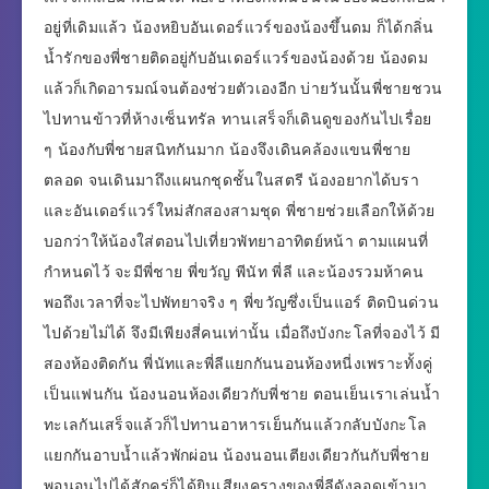
อยู่ที่เดิมแล้ว น้องหยิบอันเดอร์แวร์ของน้องขึ้นดม ก็ได้กลิ่น
น้ำรักของพี่ชายติดอยู่กับอันเดอร์แวร์ของน้องด้วย น้องดม
แล้วก็เกิดอารมณ์จนต้องช่วยตัวเองอีก บ่ายวันนั้นพี่ชายชวน
ไปทานข้าวที่ห้างเซ็นทรัล ทานเสร็จก็เดินดูของกันไปเรื่อย
ๆ น้องกับพี่ชายสนิทกันมาก น้องจึงเดินคล้องแขนพี่ชาย
ตลอด จนเดินมาถึงแผนกชุดชั้นในสตรี น้องอยากได้บรา
และอันเดอร์แวร์ใหม่สักสองสามชุด พี่ชายช่วยเลือกให้ด้วย
บอกว่าให้น้องใส่ตอนไปเที่ยวพัทยาอาทิตย์หน้า ตามแผนที่
กำหนดไว้ จะมีพี่ชาย พี่ขวัญ พีนัท พี่ลี และน้องรวมห้าคน
พอถึงเวลาที่จะไปพัทยาจริง ๆ พี่ขวัญซึ่งเป็นแอร์ ติดบินด่วน
ไปด้วยไม่ได้ จึงมีเพียงสี่คนเท่านั้น เมื่อถึงบังกะโลที่จองไว้ มี
สองห้องติดกัน พี่นัทและพี่ลีแยกกันนอนห้องหนี่งเพราะทั้งคู่
เป็นแฟนกัน น้องนอนห้องเดียวกับพี่ชาย ตอนเย็นเราเล่นน้ำ
ทะเลกันเสร็จแล้วก็ไปทานอาหารเย็นกันแล้วกลับบังกะโล
แยกกันอาบน้ำแล้วพักผ่อน น้องนอนเตียงเดียวกันกับพี่ชาย
พอนอนไปได้สักครู่ก็ได้ยินเสียงครางของพี่ลีดังลอดเข้ามา