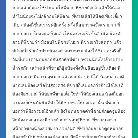
ชายแล้วก้มลงใช้ปากอมให้พี่ชาย พี่ชายยังกล้าเลียให้น้อง
ทำไมน้องจะไม่กล้าอมให้พี่ชาย พี่ชายเลียให้น้องเพียงเดี๋ยว
เดียว น้องก็ขึ้นสวรรค์อีกครั้ง ครั้งนี้สุขกว่าครั้งแรกมาก พี่
ชายบอกว่าใกล้จะเสร็จแล้วให้น้องเร่งเร็วขึ้นอีกนิด น้องทำ
ตามที่พี่ชายว่า มือลูบไข่พี่ชายไปมา พี่ชายเกร็งสุดตัว แล้ว
ปล่อยน้ำรักเข้าปากน้องอย่างมากมาย น้องได้ชิมของจริงก็
วันนี้เอง เรานอนกอดกันสักพักพี่ชายก็ชวนน้องไปล้างคราบ
น้ำรักกัน เสร็จแล้วพี่ชายก็อุ้มน้องทั้งที่เปลือยอยู่ขึ้นเตียง พี่
ชายบอกว่ามีความสุขมากแล้วถามน้องว่าดีไม้ น้องบอกว่าดี
มากเลยน้องเสร็จไปสองครั้ง พี่ชายก็เลยบอกว่าถ้าเมื่อไหร่ที่
น้องมีอารมณ์ ให้บอกพี่ชายเต็มใจทำให้น้องเสมอ น้องก็บอก
ว่าน้องก็เช่นกันยินดีทำให้พี่ชายขอให้บอกเท่านั้น พี่ชายก็
บอกว่าพี่มีอารมณ์อีกแล้ว ยังไม่ทันขาดคำพี่ชายก็กอดจูบน้อง
อีกน้องตอบสนองพี่ชายด้วยการลูบจู๋พี่ชาย พี่ชายบอกว่า
หน้าอกของน้องสวยมาก อวบอิ่มดี พี่ชายก้มลงมาดูดหน้าอก
น้องสลับไปมาทั้งสองข้าง ส่วนมือพี่ชายก็ลูบหน้าอกด้านข้าง