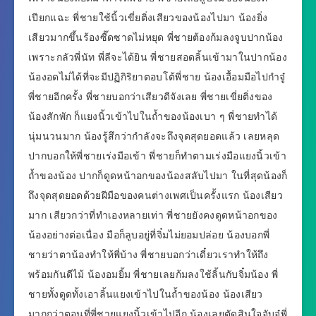
เปียกแฉะ พี่ชายใช้นิ้วเขี่ยติ่งเสียวของน้องไปมา น้องยิ่ง
เสียวมากขึ้นร้องซี๊ดซาดไม่หยุด พี่ชายต้องก้มลงจูบปากน้อง
เพราะกลัวพี่นัท พี่ลีจะได้ยิน พี่ชายสอดลิ้นเข้ามาในปากน้อง
น้องอดไม่ได้ที่จะมีปฏิกิริยาตอบโต้พี่ชาย น้องเอื้อมมือไปกำจู๋
พี่ชายอีกครั้ง พี่ชายบอกว่าเสียวดีจังเลย พี่ชายเขี่ยติ่งของ
น้องสักพัก ก็แยงนิ้วเข้าไปในถ้ำของน้องเบา ๆ พี่ชายทำได้
นุ่มนวนมาก น้องรู้สึกว่ากำลังจะถึงจุดสุดยอดแล้ว เลยหลุด
ปากบอกให้พี่ชายเร่งมือเข้า พี่ชายก็ทำตามเร่งมือแยงนิ้วเข้า
ถ้ำของน้อง ปากก็ดูดหน้าอกของน้องสลับไปมา ในที่สุดน้องก็
ถึงจุดสุดยอดด้วยฝีมือของคนต่างเพศเป็นครั้งแรก น้องเสียว
มาก เสียวกว่าที่ทำเองหลายเท่า พี่ชายยังคงดูดหน้าอกของ
น้องอย่างต่อเนื่อง มือก็ลูบอยู่ที่จิ๋มไม่ยอมปล่อย น้องบอกพี่
ชายว่าตาน้องทำให้พี่บ้าง พี่ชายบอกว่าเดี๋ยวเราทำให้ถึง
พร้อมกันดีไม้ น้องอมยิ้ม พี่ชายเลยก้มลงใช้ลิ้นกับจิ๋มน้อง พี่
ชายทั้งดูดทั้งเอาลิ้นแยงเข้าไปในถ้ำของน้อง น้องเสียว
มากกว่าตอนที่พี่ชายแยงนิ้วเข้าไปอีก น้องเลยตัดสินใจจับจู๋พี่