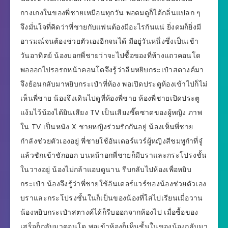
กางเกงในของพี่ชายเหมือนทุกวัน พอดมดูก็ได้กลิ่นแปลก ๆ
จึงมั่นใจที่คิดว่าพี่ชายกับแฟนต้องมีอะไรกันแน่ ยิ่งดมก็ยิ่งมี
อารมณ์จนต้องช่วยตัวเองอีกจนได้ มีอยู่วันหนึ่งซึ่งเป็นเช้า
วันอาทิตย์ น้องบอกพี่ชายว่าจะไปซื้อของที่ห้างแถวคอนโด
พอออกไปรอรถหน้าคอนโดจึงรู้ว่าลืมหยิบกระเป๋าสตางค์มา
จึงย้อนกลับมาหยิบกระเป๋าที่ห้อง พอเปิดประตูห้องเข้าไปก็ไม่
เห็นพี่ชาย น้องจึงเดินไปดูที่ห้องพี่ชาย ห้องพี่ชายเปิดประตู
แง้มไว้น้องได้ยินเสียง TV เป็นเสียงซี๊ดซาดของผู้หญิง ภาพ
ใน TV เป็นหนัง X ชายหญิงร่วมรักกันอยู่ น้องเห็นพี่ชาย
กำลังช่วยตัวเองอยู่ พี่ชายใช้อันเดอร์แวร์ผู้หญิงสีชมพูกำที่จู๋
แล้วชักเข้าชักออก บนหน้าอกพี่ชายก็มีบราและกระโปรงชั้น
ในวางอยู่ น้องไม่กล้าแอบดูนาน รีบกลับไปห้องเพื่อหยิบ
กระเป๋า น้องจึงรู้ว่าพี่ชายใช้อันเดอร์แวร์ของน้องช่วยตัวเอง
บราและกระโปรงชั้นในก็เป็นของน้องที่ใส่ไปเรียนเมื่อวาน
น้องหยิบกระเป๋าสตางค์ได้ก็รีบออกจากห้องไป เมื่อซื้อของ
เสร็จก็กลับมาคอนโด พอเข้าห้องก็เห็นชั้นในของน้องกลับมา