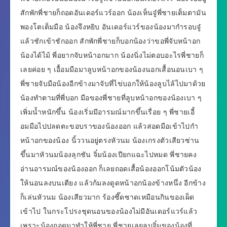
สักพักพี่ชายก็ถอดอันเดอร์แวร์ออก น้องเห็นจู๋พี่ชายเต็มตามัน
พองโตเต็มมือ น้องจึงหยิบ อันเดอร์แวร์ของน้องมากำรอบจู๋
แล้วชักเข้าชักออก สักพักพี่ชายก็บอกน้องว่าขอพี่จับหน้าอก
น้องได้ไม้ พี่อยากจับหน้าอกมาก น้องนิ่งไม่ตอบอะไรพี่ชายก็
เลยค่อย ๆ เอื้อมมือมาลูบหน้าอกของน้องนอกเสื้อนอนเบา ๆ
พี่ชายจับมือน้องอีกข้างมาจับที่ไข่บอกให้น้องลูบไล้ไปมาด้วย
น้องทำตามที่พี่บอก มือของพี่ชายที่ลูบหน้าอกของน้องเบา ๆ
เพิ่มน้ำหนักขึ้น น้องเริ่มมีอารมณ์มากขึ้นเรื่อย ๆ พี่ชายเอี้
อมมือไปปลดตะขอบราของน้องออก แล้วสอดมือเข้าไปกำ
หน้าอกของน้อง นิ้ววนอยู่ตรงหัวนม น้องเกรงตัวเสียวซ่าน
ขึ้นมาหัวนมน้องลุกชัน จิ๋มน้องเปียกแฉะไปหมด พี่ชายคง
อ่านอารมณ์ของน้องออก ก็เลยถอดเสื้อน้องออกโน้มตัวน้อง
ให้นอนลงบนเตียง แล้วก้มลงดูดหน้าอกน้องข้างหนึ่ง อีกข้าง
ก็เล่นหัวนม น้องเสียวมาก ร้องซี๊ดซาดเหมือนกินของเผ็ด
เข้าไป ในกระโปรงชุดนอนของน้องไม่มีอันเดอร์แวร์แล้ว
เพราะน้องถอดมาทำให้พี่ชาย พี่ชายเลยลูบจิ๋มของน้องที่