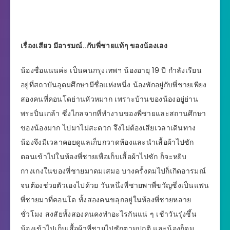
เรื่องเสียว มีอารมณ์..กับพี่ชายแท้ๆ ของน้องเอง
น้องชื่อแนนค่ะ เป็นคนกรุงเทพฯ น้องอายุ 19 ปี กำลังเรียน
อยู่ที่สถาบันอุดมศึกษามีชื่อแห่งหนี่ง น้องพักอยู่กับพี่ชายเพียง
สองคนที่คอนโดย่านหัวหมาก เพราะบ้านของน้องอยู่ย่าน
พระปิ่นเกล้า ซึ่งไกลจากที่ทำงานของพี่ชายและสถานศึกษา
ของน้องมาก ไปมาไม่สะดวก จึงไม่ต้องเสียเวลาเดินทาง
น้องจึงมีเวลาคอยดูแลเก็บกวาดห้องและนำเสื้อผ้าไปซัก
ตอนเข้าไปในห้องพี่ชายเพื่อเก็บเสื้อผ้าไปซัก ก็จะหยิบ
กางเกงในของพี่ชายมาดมเสมอ บางครั้งดมไปก็เกิดอารมณ์
จนต้องช่วยตัวเองไปด้วย วันหนึ่งพี่ชายพาพี่ขวัญซึ่งเป็นแฟน
พี่ชายมาที่คอนโด ทั้งสองคนขลุกอยู่ในห้องพี่ชายหลาย
ชั่วโมง สงสัยทั้งสองคนคงทำอะไรกันแน่ ๆ เช้าวันรุ่งชึ้น
น้องเข้าไปเก็บเสื้อผ้าพี่ชายไปซักตามปกติ และน้องก็ดม