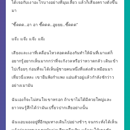
ได้เจอกับเงาอะไรบางอย่างที่มุมเลี้ยว แล้วก็เสียงครางดังขึ้น
มา
“ซี๊ดดด…อา อา ซี๊ดดด…อูยยย…ซี๊ดดด”
แจ๊ะ แจ๊ะ แจ๊ะ แจ๊ะ
เสียงและเงาที่เคลื่อนไหวสอดคล้องกันทำให้ฉันที่เมาแต่ก็
อยากรู้อยากเห็นมากกว่าที่จะกังวลหรือว่าหวาดกลัว เดินเข้า
ไปเรื่อยๆ ก่อนที่จะได้เห็นผู้ชายคนหนึ่งที่แต่งตัวเหมือนมา
เที่ยวนี่แหละ เขายืนพิงกำแพง แอ่นตัวอยู่แล้วกำลังชักว่าว
อย่างเมามัน
ฉันเองก็จะไม่สนใจเขาหรอก ถ้าเขาไม่ได้มีควยใหญ่และ
ยาวจนรู้สึกได้ว่ามันเปรี้ยวปากเสียอย่างนั้น
ฉันแอบมองอยู่ที่อีกมุมทางเดินไปอย่างช้าๆ จนกระทั่งได้เห็น