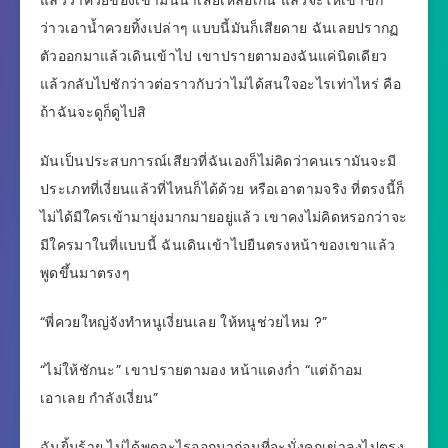
แล้วว่าควยของเขามันน่าเสียเหลือเกิน แล้วจะให้เขาชัก
ว่าวเอาน้ำควยทิ้งเปล่าๆ แบบนี้มันก็เสียดาย ฉันเลยปรากฏ
ตัวออกมาแล้วเดินเข้าไป เขาปรายตามองฉันแค่นิดเดียว
แล้วกลับไปชักว่าวต่อราวกับว่าไม่ได้สนใจอะไรเท่าไหร่ คือ
ถ้าฉันจะดูก็ดูไปสิ
มันเป็นประสบการณ์เสียวที่ฉันเองก็ไม่คิดว่าคนเรามันจะมี
ประเภทที่เงี่ยนแล้วที่ไหนก็ได้ด้วย หรือเอาตามจริง ที่ตรงนี้ก็
ไม่ได้มีใครเข้ามายุ่งมากมายอยู่แล้ว เขาคงไม่คิดหรอกว่าจะ
มีใครมาในที่แบบนี้ ฉันเดินเข้าไปยืนตรงหน้าของเขาแล้ว
พูดขึ้นมาตรงๆ
“พี่ควยใหญ่จังทำหนูเงี่ยนเลย ให้หนูช่วยไหม ?”
“ไม่ให้ชักนะ” เขาปรายตามอง หน้าแดงก่ำ “แต่ถ้าอม
เอาเลย กำลังเงี่ยน”
ฉันยิ้มร้าย ไม่ได้พูดอะไรออกมาก่อนที่จะนั่งคุกเข่าลงไปตรง