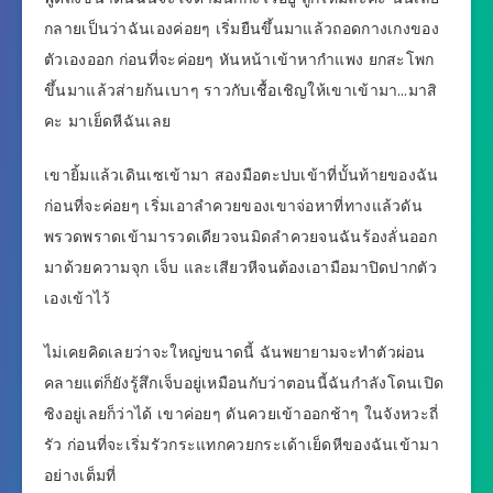
กลายเป็นว่าฉันเองค่อยๆ เริ่มยืนขึ้นมาแล้วถอดกางเกงของ
ตัวเองออก ก่อนที่จะค่อยๆ หันหน้าเข้าหากำแพง ยกสะโพก
ขึ้นมาแล้วส่ายก้นเบาๆ ราวกับเชื้อเชิญให้เขาเข้ามา…มาสิ
คะ มาเย็ดหีฉันเลย
เขายิ้มแล้วเดินเซเข้ามา สองมือตะปบเข้าที่บั้นท้ายของฉัน
ก่อนที่จะค่อยๆ เริ่มเอาลำควยของเขาจ่อหาที่ทางแล้วดัน
พรวดพราดเข้ามารวดเดียวจนมิดลำควยจนฉันร้องลั่นออก
มาด้วยความจุก เจ็บ และเสียวหีจนต้องเอามือมาปิดปากตัว
เองเข้าไว้
ไม่เคยคิดเลยว่าจะใหญ่ขนาดนี้ ฉันพยายามจะทำตัวผ่อน
คลายแต่ก็ยังรู้สึกเจ็บอยู่เหมือนกับว่าตอนนี้ฉันกำลังโดนเปิด
ซิงอยู่เลยก็ว่าได้ เขาค่อยๆ ดันควยเข้าออกช้าๆ ในจังหวะถี่
รัว ก่อนที่จะเริ่มรัวกระแทกควยกระเด้าเย็ดหีของฉันเข้ามา
อย่างเต็มที่