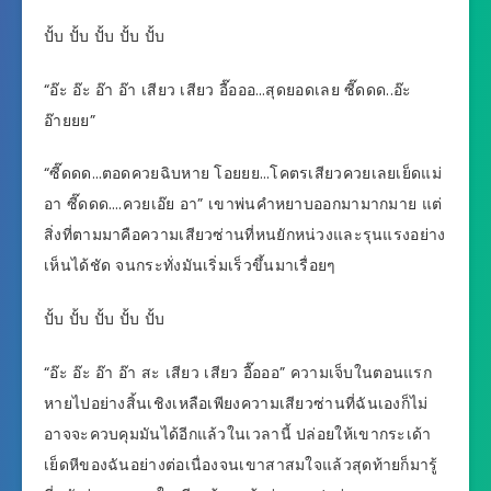
ปั้บ ปั้บ ปั้บ ปั้บ ปั้บ
“อ๊ะ อ๊ะ อ๊า อ๊า เสียว เสียว อื๊อออ…สุดยอดเลย ซี๊ดดด..อ๊ะ
อ๊ายยย”
“ซี๊ดดด…ตอดควยฉิบหาย โอยยย…โคตรเสียวควยเลยเย็ดแม่
อา ซี๊ดดด….ควยเอ๊ย อา” เขาพ่นคำหยาบออกมามากมาย แต่
สิ่งที่ตามมาคือความเสียวซ่านที่หนยักหน่วงและรุนแรงอย่าง
เห็นได้ชัด จนกระทั่งมันเริ่มเร็วขึ้นมาเรื่อยๆ
ปั้บ ปั้บ ปั้บ ปั้บ ปั้บ
“อ๊ะ อ๊ะ อ๊า อ๊า สะ เสียว เสียว อื๊อออ” ความเจ็บในตอนแรก
หายไปอย่างสิ้นเชิงเหลือเพียงความเสียวซ่านที่ฉันเองก็ไม่
อาจจะควบคุมมันได้อีกแล้วในเวลานี้ ปล่อยให้เขากระเด้า
เย็ดหีของฉันอย่างต่อเนื่องจนเขาสาสมใจแล้วสุดท้ายก็มารู้