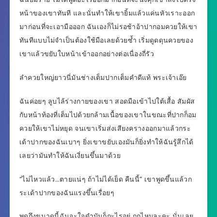
หน้าของเขาทันที และนั่นทำให้เขายิ้มแล้วแค่นหัวเราะออก
มาก่อนที่จะเอามือออก ฉันเองก็ไม่รอช้าอ้าปากอมควยให้เขา
ทันทีแบบไม่จำเป็นต้องใช้มือเลยด้วยซ้ำ เริ่มดูดดุนควยของ
เขาแล้วขยับใบหน้าเข้าออกอย่างต่อเนื่องถี่รัว
ลำควยใหญ่ยาวนี่มันช่างเต็มปากเต็มคำดีแท้ พระเจ้าเอ๊ย
ฉันค่อยๆ ลูบไล้ร่างกายของเขา สอดมือเข้าไปใต้เสื้อ สัมผัส
กับหน้าท้องที่เต็มไปด้วยกล้ามเนื้อของเขาในขณะที่ปากก็อม
ควยให้เขาไม่หยุด จนเขาเริ่มส่งเสียงครางออกมาแล้วกระ
เด้าปากของฉันเบาๆ ยิ่งเขาขยับเองมันก็ยิ่งทำให้ฉันรู้สึกได้
เลยว่ามันทำให้ฉันเงี่ยนขึ้นมาด้วย
“ไม่ไหวแล้ว…ตายแน่ๆ ถ้าไม่ได้เย็ด คืนนี้” เขาพูดขึ้นแล้วก
ระเด้าปากของฉันแรงขึ้นเรื่อยๆ
พูดถึงขนาดนี้ฉันจะใจดำมันก็กะไรอยู่ ถูกไหมละคะ นั่นเลย