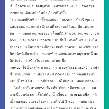
เป็นไรครับ ผมจะค่อยๆทำนะ ผมรักพลอยนะ ” สุดคำพูด
เราสองคนจ้องหน้ากันนิ่ง 3 นาทีได้มั้ง
” ค่ะ พลอยก็รักพี อย่าทิ้งพลอยนะ ” ผมรักธอเข้าจริงๆและ
แอบชอบมานานแล้ว มีเหรอที่จะปล่อยให้เธอเป็นแฟนคน
อื่น ผมถอดกางเกงเธอออก โดยที่มีเจ้าของกางเกงช่วยถอด
ด้วย ของเธอสวยมากครับ มีขนขึ้นไม่มากเป็นระเบียบไม่
ยุ่งรุงรัง หม้อของเธอเล็กกระชับดีมากครับ แดงน่ากิน ร่อง
ปิดสนิททีเดียวครับ ขนาดข้างนอกยังแดงชมพูขนาดนี้ ผม
คิดในใจ แล้วข้างในจะขนาดไหนเนี่ย
ผมค่อยๆใช้นิ้วสะกิด ลากเบาๆผ่านร่องรักเธอ เธอสยิว ยกตัว
ขึ้นตามนิ้วผม ” เสียวว ค่ะพี ดีจังเลยค่ะ ” ” พลอยเคยทำ
แบบนี้ไหมครับ ” ” ก็มีบ้างค่ะ แต่ไม่บ่อยค่ะ พลอยกลัวค่ะ ”
” ไม่ต้องกลัวหรอกครับ พีจะทำให้พลอยมีความสุข ” ผม
ลากนิ้วจนร่องเธอเยิ้มไปด้วยน้ำเงี่ยนมากมาย ผมขยี้เบาๆที่
เม็ดของเธอ จนเธอร้องครางเสร็จไป 3 รอบ ผมก้มหน้า
เข้าหาหม้อเธอกำลังจะลากลิ้น ” พีกล้าเลียเหรอ มันจะดีเห