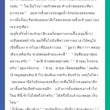
รอค่ะ ” ” ไม่เป็นไรน่า ผมรักพลอย ทำแล้วพลอยจะเสียว
มากๆเลย ” ผมลากลิ้นผ่านร่องดูดน้ำรักของเธอจนหมด
จากนั้นก็จะเรียกมันออกมาอีกโดยแทงปลายลิ้นเข้าออก ร่อง
เธอ ครู่เดียว
เธอก็เสร็จน้ำทะลักมาอีก ผมก็ถอดกางเกงเสื้อ ตอนนี้เรา
เปลือยต่อหน้ากัน ผมก็ขึ้นไปนั่งที่หว่างขาเธอ เอาไอ้หนูไป
เขี่ยขึ้นลง ลากไปมาที่น้องสาวเธอ ” อูยวว พีขาาาา พลอย
เสียวเหลือเกิน ช่วยพลอยด้วยนะค่ะพี ” ” ง้นพีขอเอาพลอ
ยล่ะน่ะครับ ” ” ค่ะพี ช่วยพลอยด่วยค่ะ ” ” ช่วยอะไรเหรอ
ครับ ” ผมแกล้งถาม ” ช่วย… ช่วยย เย็ดพลอยทีค่ะ ” ผมดัน
เจ้าหนูค่อยๆดันเข้าไป มันคับมากครับ คับจริงๆ แทบไม่ไหว
ผมเลยเอามือไปจับนมเธอขยี้เบาๆเพื่อให้น้ำเธอออกมาอีก
เอาลิ้นตวัดเลียหัวนมเธออีก แล้วจากนั้นค่อยๆเอาเข้าไป
ใหม่ ทีนี้เข้าไปได้ครึ่งลำครับ ” ได้ครึ่งนึงแล้วนะพลอย เจ็บ
ไหม ”
” ก็เจ็บค่ะ เสียวด้วย ” ” ทนนิดนึงนะเมียจ๊าา ผัวจะดันนะ ” ”