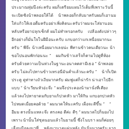
ประมาณทุ่มนึงล่ะครับ ผมก็เตรียมแผนไว้เต็มที่เพราะวันนี้
จะเปิดซิงน้าพลอยให้ได้ น้าพลอยก็กลับมาครับผมก็เอานม
ใส่แก้วให้เธอดื่มครับอย่าเพิ่งคิดนะครับว่าผมจะใส่ยานอน
หลับหรือยาปลุกเซ็กส์ ผมไม่ทำหรอกครับ เปลืองตังปล่าวๆ
อีกอย่างก็มั่นใจในฝีมือนะครับ แกบอกว่าแกเหนื่อยมากนะ
ครับ ” พีจ๊ะ น้าเหนื่อยมากเลยน่ะ พีทานข้าวคนเดียวนะ น้า
ขอไปนอนพักก่อนนะ ” ผมกินข้าวเสร็จก็ตามไปดูที่ห้อง
ครับด้วยความเป็นห่วงในฐานะอนาคตสามีเธอ ” น้าพลอย
ครับ ไม่ลงไปทานข้าวเหรอนี่มันค่ำแล้วนะครับ ” น้าก็เปิด
ประตู ดูท่าทางงัวเงียมากครับ ฝมฟูแต่ก็น่ารัก น่าเอาไปอีก
แบบ ” น้าเวียนหัวอ่ะจ๊ะ ” ผมจึงประคองน้ามานั่งที่เตียง
แล้วลงไปหายาดมกับยาแก้ปวดหัว มาให้กิน แกบอกปวดหัว
ไปหมดเมื่อยคอด้วย ” ผมนวดให้นะครับ เผื่อจะดีขึ้น ” ”
อืมม ตรงนั้นแหละจ๊ะ ตรงคอ ดีค่ะ ดีๆ ” ผมนวดไปก็มองไป
เพราะน้านั้นใส่ชุดนอนแล้วในยามนี้ ซึ่งโนบรา ผมก็ค่อยๆ
เลื่อนมือลงมาที่ หลังมานวดแผ่นหลัง มันนิ่มมากครับ จาก