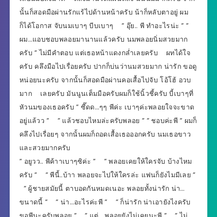
นั้นก็สอดมือผ่านรักแร้ไปด้านหน้าครับ น้าก็หลับตาอยู่ ผม
ก็ได้โอกาส จับนมเบาๆ บีบเบาๆ ” อุ๊ย.. พี ทำอะไรน่ะ ” ”
ผม…แอบชอบพลอยมานานแล้วครับ นมพลอยนิ่มสวยมาก
ครับ ” ไม่มีคำตอบ แต่เธอหน้าแดงกล่ำเลยครับ ผทได้ใจ
ครับ คลึงมือไปเรื่อยครับ ปากก็บ่นว่านมสวยมาก น่ารัก ขอดู
หน่อยนะครับ จากนั้นก็สอดมือผ่านคอเสื้อไปจับ โอ้โฮ้ อวบ
มาก เลยครับ มันนูนเต็มมือครับผมก็ใช้นิ้วชี้ครับ บี้เบาๆที่
หัวนมของเธอครับ ” ซี๊ดด…ๆๆ พีค่ะ เบาๆค่ะพลอยใจจะขาด
อยู่แล้วว ” ” แล้วชอบไหมล่ะครับพลอย ” ” ชอบค่ะพี ” ผมก็
คลึงไปเรื่อยๆ จากนั้นผมก็ถอดเสื้อเธอออกครับ นมเธอขาว
และสวยมากครับ
” อยูวว.. พีค้าาเบาๆซิค่ะ ” ” พลอยเคยให้ใครจับ บ้างไหม
ครับ ” ” พีนี้..บ้าา พลอยจะไปให้ใครล่ะ แฟนก็ยังไมมีเลย ”
” ผู้ชายสมัยนี้ ตาบอดกันหมดเนอะ พลอยทั้งน่ารัก น่า…
ขนาดนี้ ” ” น่า…อะไรค่ะพี ” ” ก็น่ารัก น่าเอายังไงครับ
ขอพีนะครับพลอย ” ” แต่….พลอยยังไม่เคยนะพี ” ” ไม่