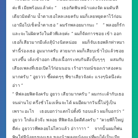
ค่ะพี เมียพร้อมแล้วค่ะ ” เธอกัดฟันหน้าแดงจัด ผมดันที
เดียวมิดด้าม น้ำตาเธอไหลเลยครับ ผมก็เลยหยุดคาไว้ก่อน
เอามือไปเช็ดน้ำตาเธอ ” ผมรักพลอยมากนะ ” ” พลอยก็รัก
และจะไม่ผิดหวังในตัวพีเลยค่ะ ” ผมก็จัดการซอย เข้า ออก
เธอก็เสียวมากมีเด้งสุ้บ้างนิดหน่อย ผมก็จับเธอพลิกท่าหมา
ท่านี้ร่องเธอ อูมมากครับ สวยมาก ผมก็เสียบเข้าไปแล้วซอย
แรงขึ้น เด้งเข้าออก เสียงเนื้อกระทบกันดึงบั๊บๆๆๆ ผสมกับ
เสียงเพลงที่เธอเปิดไว้ก่อนนอน เร้าอารมณ์ของเราสองคน
มากครับ ” อูยววว ซี๊ดดดๆๆ พีขาเสียวจังค่ะ แรงๆนิดนึงค่ะ
อ่าา ”
” หีฟลอยฟิตจังครับ อูยวว เสียวมากครับ ” ผมกระเด้ากับเธอ
จนผ่านไป ครึ่งชั่วโมงเห็นจะได้ ผมอึดมากวันนี้ไม่รู้เป็น
เพราะอะไร เธอบอกว่าแตกไปตั้ง6 รอบแล้ว ผมก็บอกว่า ”
อูยวว ใกล้แล้วจ๊ะ พลอย หีฟิตจังเย็ดดีตังครับ ” “ควยพีก็ใหญ่
ดีค่ะ อูยวววพีพลอยไม่ไหวแล้ว อ่าาาาา ” จากนั้นผมก็พ่น
พิษใส่หีน้อยๆของเธอ ของน้าพลอยน้องแม่ที่ผมได้เป็นเมีย