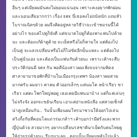
อื่นๆ แต่เมียผมมันคงไม่ยอมแน่นอน เพราะคงอยากพักผ่อน
และนอนเสียมากกว่า เรื่อง sex นี่เธอคงไม่ถนัดนัก แถมหัว
โบราณนิดๆด้วย ผมจึงคิดอยู่หลายวิธีว่าจะเข้าชมรมนี้ได้
อย่างไร ขอแค่ไปดูก็ยังดี แต่ขนาดไปดูก็ต้องพาแฟนไปด้วย
นะ และต้องแก้ผ้าดูด้วย จะเย็ดหรือไม่ก็ตามใจ แต่ต้องไป
เป็นคู่ จะแลกเปลี่ยนหรือไม่ก็ไม่ขัดอีกนั้นแหละ แต่ต้องไป
เป็นคู่นั่นเอง และต้องเป็นแฟนกันด้วยนะ เพราะเค้าจะสืบ
ประวัติก่อนมี sex กัน พอดีน้องสาวผมเพิ่งจบจากมหิดล
ศาลายามาขอพักที่บ้านในเมืองกรุงเทพฯ น้องสาวผมสวย
มากครับ ผมยาว ตาคม ตัวออกเล็กๆ แต่นมโต หน้าเรียว ขา
เรียว แต่ตะโพกใหญ่พอดู เธอเคยมีแฟนมาบ้าง แต่ก็แค่เล่นๆ
ไม่จริงจัง ออกจะขยันเรียน เอาแต่อ่านหนังสือ แต่สวยเซ็กส์
น่าดูเหมือนกัน… วันนั้นเพื่อนผมโทรมาชวนให้ออกไปเล่น
สวิงกิ้งกันที่คอนโดแถวร่มเกล้าฯ เค้าบอกว่ามีฝรั่งและพวก
ญี่ปุ่นด้วย สวยมากๆ อยากเปลี่ยนรสชาติมาเย็ดกับคนไทยดู
ให้ถ่ายรูปด้วยนะ รีบๆมาเลย… ตอนนั้นเมียผมหลับไปแล้ว