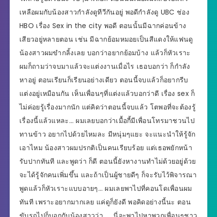
เหลือผมกับน้องสาวกำลังดูทีวีกันอยู่ พอดีกำลังดู UBC ช่อง
HBO เรื่อง Sex in the city พอดี ตอนนั้นมีฉากค่อนข้าง
เสียวอยู่หลายตอน เช่น มีฉากย้อมหมอยเป็นสีแดงให้แฟนดู
น้องสาวผมขำกลิ้งเลย บอกว่าอยากย้อมบ้าง แล้วก็หัวเราะ
ผมก็ถามว่าจบมาแล้วจะแต่งงานเมื่อไร เธอบอกว่า ก็กำลัง
หาอยู่ ตอนเรียนก็เรียนอย่างเดียว ตอนนี้จบแล้วก็อยากรีบ
แต่งอยู่เหมือนกัน เห็นเพื่อนๆที่แต่งแล้วบอกว่าดี เรื่อง sex ก็
ไม่ค่อยรู้เรื่องมากนัก แต่คิดว่าตอนนี้จบแล้ว โตพอที่จะต้องรู้
เรื่องนี้แล้วแหละ… ผมเลยบอกว่าเมื้อกี้มีเพื่อนโทรมาชวนไป
ทานข้าว อยากไปด้วยไหมละ มีหนุ่มๆแยะ จะแนะนำให้รู้จัก
เอาไหม น้องสาวผมปรกติเป็นคนเรียบร้อย แต่เธอพยักหน้า
รับปากทันที และพูดว่า ก็ดี ตอนนี้ยังหางานทำไม่ด้วยอยู่ด้วย
จะได้รู้จักคนเพิ่มขึ้น และถ้าเป็นผู้ชายดีๆ ก็จะรับไว้พิจารณา
พูดแล้วก็หัวเราะแบบอายๆ… ผมเลยพาไปที่คอนโดเพื่อนผม
ทันที เพราะอยากมากเลย แค่ดูก็ยังดี พอคิดอย่างนี้นะ ตอน
ขับรถไปก็บอกกับน้องสาวว่า …. นี่จะพาไปหาพวกเพื่อนๆชาว