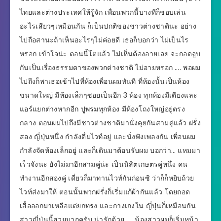
ไทยและต่างประเทศให้รู้จัก เพื่อนพวกนี้บางทีก็ชอบเล่น
อะไรเสียวๆเหมือนกัน ก็เป็นปกติของชาวต่างชาตินะ อย่าง
ไปถือสานะถ้าเห็นอะไรๆไม่ค่อยดี เธอก็บอกว่า ไม่เป็นไร
หรอก เข้าใจน่ะ ตอนนี้โตแล้ว ไม่เห็นต้องอายเลย จะกอดจูบ
กันเป็นเรื่องธรรมดาของพวกต่างชาติ ไม่อายหรอก …. พอผม
ไปถึงก็พาเธอเข้าไปที่ห้องเพื่อนผมทันที ที่ห้องนั้นเป็นห้อง
ขนาดใหญ่ มีห้องเล็กๆซอยเป็นอีก 3 ห้อง ทุกห้องมีเตียงและ
แอร์แยกต่างหากอีก ปูพรมทุกห้อง มีห้องโถงใหญ่อยู่ตรง
กลาง ตอนผมไปถึงมีชาวต่างชาติมานั่งคุยกันสามคู่แล้ว ฝรั่ง
สอง ญี่ปุ่นหนึ่ง กำลังดื่มไวท์อยู่ และนั่งฟังเพลงกัน เพื่อนผม
กำลังจัดห้องเล็กอยู่ และก็เดินมาต้อนรับผม บอกว่า… แหมมา
เร็วจังนะ ยังไม่มาอีกสามคู่น่ะ เป็นนิสิตเกษตรคู่หนึ่ง คน
ทำงานอีกสองคู่ เดี่ยวก็มาทานไวท์กันก่อนซิ ว่าก็ก็หยิบถ้วย
ไวท์ส่งมาให้ ตอนนั้นพวกฝรั่งก็เริ่มแก้ผ้ากันแล้ว โดยถอด
เสื้อออกมาเหลือแต่ยกทรง และกางเกงใน ญี่ปุ่นก็เหมือนกัน
สาวญี่ปุ่นนี้สวยมากครับ น่ารักด้วย …. น้องสาวผมก็เริ่มหน้า