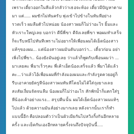
เพราะเดี๋ยวออกในหีแล้วกลัวว่าเธอจะท้อง เดี๋ยวมีปัญหาตาม
มา แต่……. ผมชักไม่ทันครับ พุ่งเข้าไปข้างในทันทีอย่าง
รวดเร็ว ผมลืมตัวไปหน่อย น้องสาวผมก็ไม่ว่าอะไร ยิ้มและ
หัวเราะใหญ่เลย บอกว่า ดีนี่พี่ขา ดีจังเลยพี่ขา พอผมทำเสร็จ
ก็จะรีบหนีไปทันทีเพราะไม่อยากให้เพี่อนผมได้เย็ดน้องสาว
แท้ๆของผม…. แต่น้องสาวผมมันดันบอกว่า…. เดี๋ยวก่อน อย่า
เพิ่งไปพี่ขา… น้องยังมันอยู่เลย ว่าแล้วก็พูดกับเพื่อนผมว่า ….
มาเลยคะ พี่มาเร็วๆคะ พี่เค้าเย็ดน้องเสร็จแล้ว พี่มาได้แล้ว
คะ….ว่าแล้วไอ้เพื่อนผมที่กำลังมองผมและกำลังรูดควยอยู่ก็
รีบเอาควยยัดรูหีน้องสาวผมทันทีโดยไม่ได้ใส่ถุงยางเลย
สงสัยเงี่ยนจัดจนลืม น้องผมก็ไม่ว่าอะไร สักพักน้ำก็แตกใส่รู
หีน้องเค้าอย่างแรง…. สรุปคืนนั้น ผมได้เย็ดน้องสาวผมแท้ๆ
ไปแล้ว ด้วยความมันส์อย่างมากเลย หลังจากนั้นเราก็ทำ
แบบนี้อีก คือปลอมตัวว่าเป็นผัวเมียกันไปสวิงกิ้งกันอีกหลาย
ครั้ง และเย็ดกันเองอีกหลายครั้งจนถึงปัจจุบันนี้……