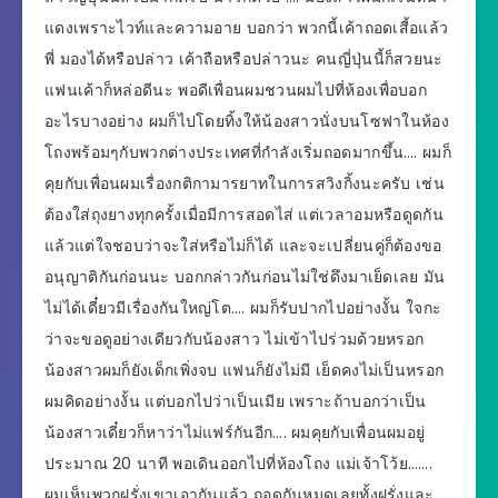
แดงเพราะไวท์และความอาย บอกว่า พวกนี้เค้าถอดเสี้อแล้ว
พี่ มองได้หรือปล่าว เค้าถือหรือปล่าวนะ คนญี่ปุ่นนี้ก็สวยนะ
แฟนเค้าก็หล่อดีนะ พอดีเพื่อนผมชวนผมไปที่ห้องเพื่อบอก
อะไรบางอย่าง ผมก็ไปโดยทิ้งให้น้องสาวนั่งบนโซฟาในห้อง
โถงพร้อมๆกับพวกต่างประเทศที่กำลังเริ่มถอดมากขึ้น…. ผมก็
คุยกับเพื่อนผมเรื่องกติกามารยาทในการสวิงกิ้งนะครับ เช่น
ต้องใส่ถุงยางทุกครั้งเมื่อมีการสอดไส่ แต่เวลาอมหรือดูดกัน
แล้วแต่ใจชอบว่าจะใส่หรือไม่ก็ได้ และจะเปลี่ยนคู่ก็ต้องขอ
อนุญาติกันก่อนนะ บอกกล่าวกันก่อนไม่ใช่ดึงมาเย็ดเลย มัน
ไม่ได้เดี๋ยวมีเรื่องกันใหญ่โต…. ผมก็รับปากไปอย่างงั้น ใจกะ
ว่าจะขอดูอย่างเดียวกับน้องสาว ไม่เข้าไปร่วมด้วยหรอก
น้องสาวผมก็ยังเด็กเพิ่งจบ แฟนก็ยังไม่มี เย็ดคงไม่เป็นหรอก
ผมคิดอย่างงั้น แต่บอกไปว่าเป็นเมีย เพราะถ้าบอกว่าเป็น
น้องสาวเดี๋ยวก็หาว่าไม่แฟร์กันอีก…. ผมคุยกับเพื่อนผมอยู่
ประมาณ 20 นาที พอเดินออกไปที่ห้องโถง แม่เจ้าโว้ย…….
ผมเห็นพวกฝรั่งเขาเอากันแล้ว ถอดกันหมดเลยทั้งฝรั่งและ