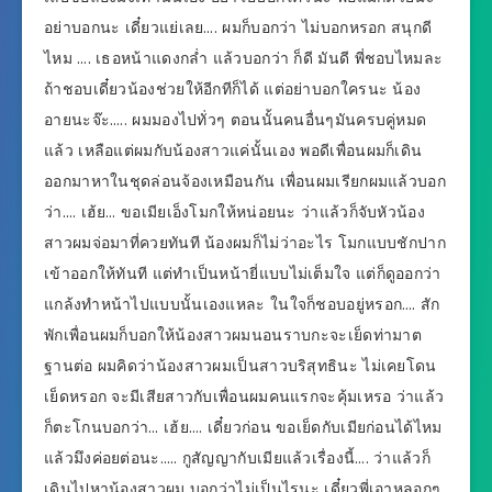
อย่าบอกนะ เดี๋ยวแย่เลย…. ผมก็บอกว่า ไม่บอกหรอก สนุกดี
ไหม …. เธอหน้าแดงกล่ำ แล้วบอกว่า ก็ดี มันดี พี่ชอบไหมละ
ถ้าชอบเดี๋ยวน้องช่วยให้อีกทีก็ได้ แต่อย่าบอกใครนะ น้อง
อายนะจ๊ะ….. ผมมองไปทั่วๆ ตอนนั้นคนอื่นๆมันครบคู่หมด
แล้ว เหลือแต่ผมกับน้องสาวแค่นั้นเอง พอดีเพื่อนผมก็เดิน
ออกมาหาในชุดล่อนจ้องเหมือนกัน เพื่อนผมเรียกผมแล้วบอก
ว่า…. เฮ้ย… ขอเมียเอ็งโมกให้หน่อยนะ ว่าแล้วก็จับหัวน้อง
สาวผมจ่อมาที่ควยทันที น้องผมก็ไม่ว่าอะไร โมกแบบชักปาก
เข้าออกให้ทันที แต่ทำเป็นหน้ายี่แบบไม่เต็มใจ แต่ก็ดูออกว่า
แกล้งทำหน้าไปแบบนั้นเองแหละ ในใจก็ชอบอยู่หรอก…. สัก
พักเพื่อนผมก็บอกให้น้องสาวผมนอนราบกะจะเย็ดท่ามาต
ฐานต่อ ผมคิดว่าน้องสาวผมเป็นสาวบริสุทธินะ ไม่เคยโดน
เย็ดหรอก จะมีเสียสาวกับเพื่อนผมคนแรกจะคุ้มเหรอ ว่าแล้ว
ก็ตะโกนบอกว่า… เฮ้ย…. เดี๋ยวก่อน ขอเย็ดกับเมียก่อนได้ไหม
แล้วมึงค่อยต่อนะ….. กูสัญญากับเมียแล้วเรื่องนี้…. ว่าแล้วก็
เดินไปหาน้องสาวผม บอกว่าไม่เป็นไรนะ เดี๋ยวพี่เอาหลอกๆ