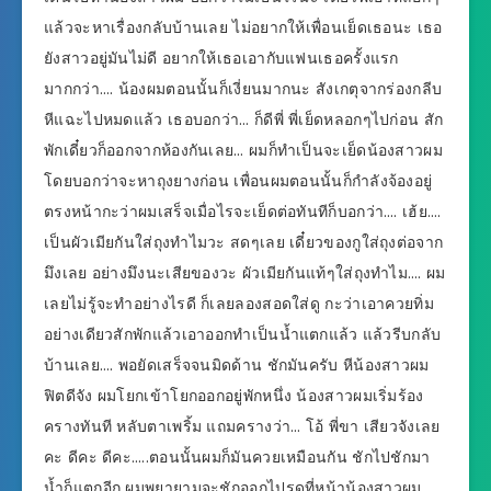
แล้วจะหาเรื่องกลับบ้านเลย ไม่อยากให้เพื่อนเย็ดเธอนะ เธอ
ยังสาวอยู่มันไม่ดี อยากให้เธอเอากับแฟนเธอครั้งแรก
มากกว่า…. น้องผมตอนนั้นก็เงี่ยนมากนะ สังเกตุจากร่องกลีบ
หีแฉะไปหมดแล้ว เธอบอกว่า… ก็ดีพี่ พี่เย็ดหลอกๆไปก่อน สัก
พักเดี๋ยวก็ออกจากห้องกันเลย… ผมก็ทำเป็นจะเย็ดน้องสาวผม
โดยบอกว่าจะหาถุงยางก่อน เพื่อนผมตอนนั้นก็กำลังจ้องอยู่
ตรงหน้ากะว่าผมเสร็จเมื่อไรจะเย็ดต่อทันทีก็บอกว่า…. เฮ้ย….
เป็นผัวเมียกันใส่ถุงทำไมวะ สดๆเลย เดี๋ยวของกูใส่ถุงต่อจาก
มึงเลย อย่างมึงนะเสียของวะ ผัวเมียกันแท้ๆใส่ถุงทำไม…. ผม
เลยไม่รู้จะทำอย่างไรดี ก็เลยลองสอดใส่ดู กะว่าเอาควยทิ่ม
อย่างเดียวสักพักแล้วเอาออกทำเป็นน้ำแตกแล้ว แล้วรีบกลับ
บ้านเลย…. พอยัดเสร็จจนมิดด้าน ชักมันครับ หีน้องสาวผม
ฟิตดีจัง ผมโยกเข้าโยกออกอยู่พักหนึ่ง น้องสาวผมเริ่มร้อง
ครางทันที หลับตาเพริ้ม แถมครางว่า… โอ้ พี่ขา เสียวจังเลย
คะ ดีคะ ดีคะ…..ตอนนั้นผมก็มันควยเหมือนกัน ชักไปชักมา
น้ำก็แตกอีก ผมพยายามจะชักออกไปรดที่หน้าน้องสาวผม