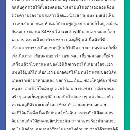
ก็สลับดูดควยให้ทั้งสองคนอย่างเมามันโดยตัวเธอล่อนจ้อน
ด้วยความงดงามของสาวน้อย…. น้องสาวผมนะ ผมเพิ่งเห็น
ว่าเธอสวยมากนะ หัวนมก็ยังชมพูอยู่เลย ขนาดก็ใหญ่เหมือน
กันนะ ประมาณ 34-35 ได้ นมเข้ารูปดีมากเลย หมอยก็ดก
พอควร คงจะเล็มมาบ้างเพราะมองดูก็รู้ แต่เนื้อตัวนี่ซิ…
เนียนขาวบางเหมือนพวกญี่ปุ่นก็ไม่ผิด สวยมากครับ ผมก็เพิ่ง
เห็นนี่แหละ เพื่อนผมบอกว่า เอาแหละ เดี๋ยวผมถอดเสื้อผ้า
เสร็จแล้วก็ไปหาแฟนของไอ้นิสิตเกษตรได้เลย หรือจะเอา
แฟนไอ้ยุ่นก็ได้เลือกเอา ผมถอดเสร็จไม่ทันไร แฟนของนิสิต
เกษตรก็เข้ามาหาผมเลย บอกว่า….. อื่ม…. ของใหญ่ดีนะพี่ ขอ
หนูนะ ว่าแล้วก็ใช้มือลูบควยไปมาอย่างแพ่วเบา มือเธอนุ่ม
จริงๆ แถมเย็นๆอุ่นๆพิลิก เธอบีบไข่ผมเบาๆ แล้วก้มเอาหัว
ควยผมถูที่หัวนมเธอทั้งสองข้าง ทำเอาผมแทบออกเลย….
พอดีไอ้ฝรั่งเพิ่งเย็ดเมียมันเสร็จก็เดินมาหาหญิงนิสิตเกษตร
จับปากแล้วให้อมควยยักษ์ของมัน สาวเกษตรร้องลั่นก่อนจะ
อมไปมิดด้าม ตอนอมก็ร้องในปากไปด้วย ผมว่าก็ได้รสชาติดี