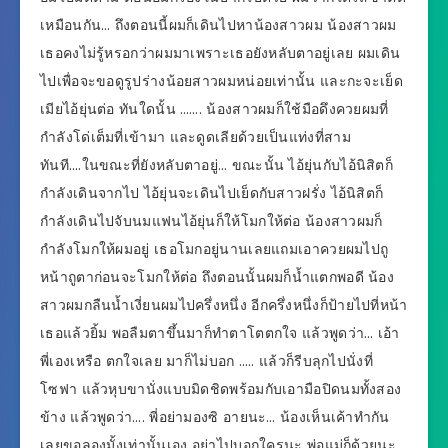
เหมือนกัน… ถึงตอนนี้ผมก็เดินไปหาน้องสาวผม น้องสาวผม
เธอคงไม่รู้หรอกว่าผมมาเพราะเธอยังหลับตาอยู่เลย ผมเดิน
ไปเพื่อจะขอดูรูปร่างน้อยสาวผมหน่อยเท่านั้น และกะจะเย็ด
เมียไอ้ยุ่นต่อ ทันใดนั้น ……. น้องสาวผมก็ใช้มือดึงควยผมที่
กำลังโด่เต็มที่เข้ามา และดูดเลียด้วยเป็นแท่งที่สาม
ทันที….ในขณะที่ยังหลับตาอยู่… ขณะนั้น ไอ้ยุ่นกับไอ้นิสิตก็
กำลังเดินจากไป ไอ้ยุ่นจะเดินไปเย็ดกับสาวฝรั่ง ไอ้นิสิตก็
กำลังเดินไปจับนมแฟนไอ้ยุ่นก็ให้โมกให้ต่อ น้องสาวผมก็
กำลังโมกให้ผมอยู่ เธอโมกอยู่นานเลยแถมเอาควยผมไปถู
หน้าถูตาก่อนจะโมกให้ต่อ ถึงตอนนั้นผมก็น้ำแตกพอดี น้อง
สาวผมกลืนน้ำเงี่ยนผมไปครึ่งหนึ่ง อีกครึ่งหนึ่งก็ป้ายไปที่หน้า
เธอแล้วยิ้ม พอลืมตาขึ้นมาก็ทำตาโตตกใจ แล้วพูดว่า… เอ้า
พี่เองเหรือ ตกใจเลย มาก็ไม่บอก ….. แล้วก็รีบลุกไปนั่งที่
โซฟา แล้วหุบขานั่งแบบมิดชิดพร้อมกับเอามือปิดนมทั้งสอง
ข้าง แล้วพูดว่า…. พี่อย่ามองซิ อายนะ… น้องเห็นเค้าทำกัน
เลยขอลองมั้งเท่านั้นเอง อย่าไปบอกใครนะ พ่อแม่ก็ด้วยนะ