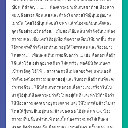
ญี่ปุ่น ที่สำคัญ …………. น้องสาวผมก็เล่นกับเขาด้วย น้องสาว
ผมเปลือยร่อนจ้อนเลย และกำลังโมกควยให้ญี่ปุ่นอยู่อย่าง
เมามัน โดยไอ้ญี่ปุ่นนั่งบนโซฟา แล้วน้องผมก้มบนตักและ
ดูดเลียอย่างเอร็ดอร่อย…. เมียของไอ้ยุ่นนั้นก็กำลังจับนมน้อง
สาวผมและเขี่ยแตดให้อยู่เพื่อเพิ่มความเงี่ยนให้มากขึ้น ส่วน
ใอ้พวกฝรั่งก็กำลังเย็ดท่าหมาอยู่ใต้โซฟาเลย และร้องอย่าง
โหยหวน…. เพื่อนผมเดินมาพอดีบอกว่า …. เฮ้ย ลือถอดเสื้อผ้า
ได้แล้วโว้ย อย่าดูอย่างเดียว ไม่แฟร์ว่ะ พอดีมีนิสิตเกษตร
เข้ามาอีกคู่ โอ้โห้…. สาวเกษตรนี่แม่งสวยจริงๆ แฟนเธอก็
กำลังมองน้องสาวผมอมควยอยู่ และรีบถอดเสื้อผ้าทันทีกะจะ
ร่วมวงด้วย… ไอ้นิสิตเกษตรพอถอดเสื้อกางเกงเสร็จก็รีบไป
หาคู่ไอ้ยุ่นที่น้องสาวผมกำลังโมกอยู่ทันที และทำไม้ทำมือว่า
ให้น้องสาวผมคุกเข่าอยู่ตรงกลาง และให้โมกสลับข้างไปมา
โดยให้ผู้ชายยืนอยู่คนละข้างของเธอ ไอ้ยุ่นนั้นก็ OK น้อง
สาวผมก็เปลี่ยนท่าทันที ตอนนั้นน้องสาวผมคงไม่เห็นผม
หรอก คิดว่าคงคุยกับเพื่อนผมอยู่ เธอหลับตาเพรี้ยมเลย และ