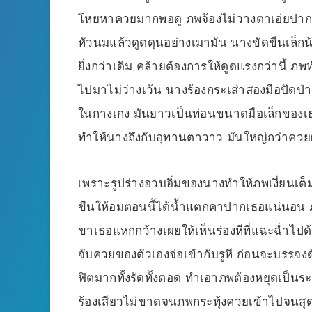
โหยหาควยมากพอดู ภพจ้องไม่วางตาเอ่ยปา
หัวนมแล้วดูดดุนอย่างเมามัน นางขัดขืนเล็ก
ยิ่งกว่าเดิม คล้ายต้องการให้ดูดแรงกว่านี้ ภ
ไปมาไม่ว่างเว้น นางร้องกระเส่าสองมือปัดป่า
ในกางเกง มันยาวเป็นท่อนขนาดมือเล็กของเธ
ทำให้นางถึงกับอุทานตาวาว มันใหญ่กว่าควยผ
เพราะรูปร่างอวบอิ่มของนางทำให้ภพเงี่ยนเต็
ขืนให้อมตอนนี้ได้น้ำแตกคาปากเธอแน่นอน
ขาเธอแหกกว้างเผยให้เห็นร่องหีที่แฉะฉ่ำไปด
จับควยของตัวเองจ่อเข้ากับรูหี ก่อนจะบรรจง
ฟิตมากทั้งรัดทั้งตอด ทำเอาภพต้องหยุดเป็
ร้องเสียวไม่ขาดจนภพกระทุ้งควยเข้าไปจนสุด 