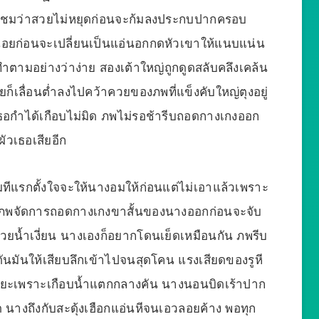
กชมว่าสวยไม่หยุดก่อนจะก้มลงประกบปากครอบ
น้อยก่อนจะเปลี่ยนเป็นแอ่นอกกดหัวเขาให้แนบแน่น
พทำตามอย่างว่าง่าย สองเต้าใหญ่ถูกดูดสลับคลึงเคล้น
ยก็เลื่อนต่ำลงไปคว้าควยของภพที่แข็งคับใหญ่ตุงอยู่
อกำได้เกือบไม่มิด ภพไม่รอช้ารีบถอดกางเกงออก
ัวเธอเสียอีก
มทีแรกตั้งใจจะให้นางอมให้ก่อนแต่ไม่เอาแล้วเพราะ
 ภพจัดการถอดกางเกงขาสั้นของนางออกก่อนจะจับ
้วยน้ำเงี่ยน นางเองก็อยากโดนเย็ดเหมือนกัน ภพรีบ
ดันมันให้เสียบลึกเข้าไปจนสุดโคน แรงเสียดของรูหี
นระยะเพราะเกือบน้ำแตกกลางคัน นางนอนบิดเร้าปาก
นางถึงกับสะดุ้งเฮือกแอ่นหีจนเอวลอยค้าง พอทุก