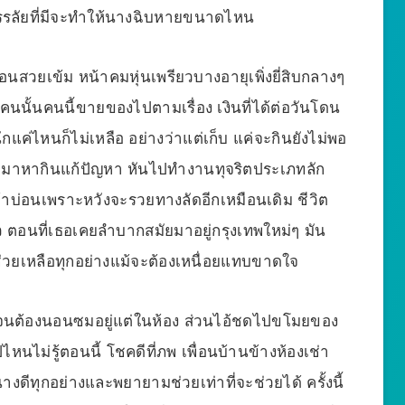
ามบรรลัยที่มีจะทำให้นางฉิบหายขนาดไหน
นสวยเข้ม หน้าคมหุ่นเพรียวบางอายุเพิ่งยี่สิบกลางๆ
นั้นคนนี้ขายของไปตามเรื่อง เงินที่ได้ต่อวันโดน
ค่ไหนก็ไม่เหลือ อย่างว่าแต่เก็บ แค่จะกินยังไม่พอ
วยทำมาหากินแก้ปัญหา หันไปทำงานทุจริตประเภทลัก
เข้าบ่อนเพราะหวังจะรวยทางลัดอีกเหมือนเดิม ชีวิต
งผัว ตอนที่เธอเคยลำบากสมัยมาอยู่กรุงเทพใหม่ๆ มัน
ช่วยเหลือทุกอย่างแม้จะต้องเหนื่อยแทบขาดใจ
ป่วยจนต้องนอนซมอยู่แต่ในห้อง ส่วนไอ้ชดไปขโมยของ
่รู้ตอนนี้ โชคดีที่ภพ เพื่อนบ้านข้างห้องเช่า
งดีทุกอย่างและพยายามช่วยเท่าที่จะช่วยได้ ครั้งนี้