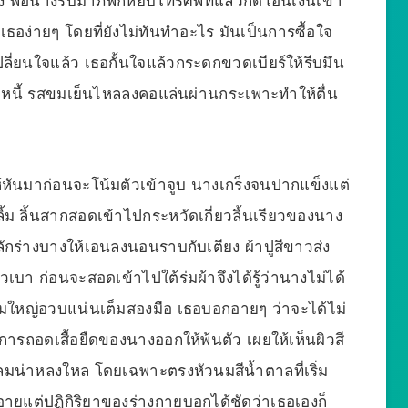
็ง พอนางรับมาภพก็หยิบโทรศัพท์แล้วกดโอนเงินเข้า
ธอง่ายๆ โดยที่ยังไม่ทันทำอะไร มันเป็นการซื้อใจ
ลี่ยนใจแล้ว เธอกั้นใจแล้วกระดกขวดเบียร์ให้รีบมึน
ช้หนี้ รสขมเย็นไหลลงคอแล่นผ่านกระเพาะทำให้ตื่น
หันมาก่อนจะโน้มตัวเข้าจูบ นางเกร็งจนปากแข็งแต่
คลิ้ม ลิ้นสากสอดเข้าไปกระหวัดเกี่ยวลิ้นเรียวของนาง
ักร่างบางให้เอนลงนอนราบกับเตียง ผ้าปูสีขาวส่ง
วเบา ก่อนจะสอดเข้าไปใต้ร่มผ้าจึงได้รู้ว่านางไม่ได้
ับนมใหญ่อวบแน่นเต็มสองมือ เธอบอกอายๆ ว่าจะได้ไม่
ารถอดเสื้อยืดของนางออกให้พ้นตัว เผยให้เห็นผิวสี
นกลมน่าหลงใหล โดยเฉพาะตรงหัวนมสีน้ำตาลที่เริ่ม
อายแต่ปฏิกิริยาของร่างกายบอกได้ชัดว่าเธอเองก็