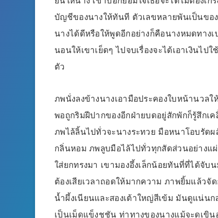
ยื่นให้นาง เขาบอกย้อมใจเธอจะได้ไม่ต้องเกร
บัญชีของนางให้ทันที ตัวเลขหลายพันเป็นของเ
นางได้ดีหรือให้พูดอีกอย่างก็คือนางหมดทางเป
นอนให้เขาเย็ดๆ ไปจบเรื่องจะได้เอาเงินไปใ
ตัว
ภพนั่งลงข้างนางเอามือประคองใบหน้านวลให้
พอถูกริมฝีปากของอีกฝ่ายบดอยู่สักพักก็รู้สึกเ
ภพไล้ลิ้นไปทั่วจะนางระทวย มือหนาโอบรัดผล
กลิ่นหอม ภพลูบมือไล้ไปทั่วทุกสัดส่วนอย่างแผ่
ใส่ยกทรงมา เขามองอึ้งเล็กน้อยทันที่ที่ได้จ
ต้องเสียเวลาถอดให้มากความ ภาพยิ้มแล้วจัดก
น้ำผึ้งเนียนและสองเต้าใหญ่สีเข้ม มันดูแน่
เป็นเม็ดแข็งชูชัน ท่าทางของนางแม้จะดูเขิน