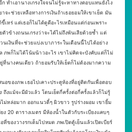
วอีก ทำเอานางเกรงใจจนไม่รู้จะหาทางตอบแทนยังไง
าจะช่วยเหลือทางการเงินถ้าเธอยอมให้เขาเย็ด มัน
ด้ขี้เหร่ แต่เธอก็ไม่ได้ดูดีอะไรเหมือนแต่ก่อนเพราะ
ตัวข้างถนนเกรงว่าจะได้ไม่ถึงพันเสียด้วยซ้ำ แต่
วนเงินที่จะช่วยแบ่งเบาภาระในเดือนนี้ไปได้อย่าง
ล ภพก็ไม่ได้โน้มน้าวอะไร เขาไม่คิดจะบังคับแต่ก็ไม่
ยู่ที่นางคนเดียว ถ้ายอมรับให้เย็ดก็ไม่ต้องมากความ
อของภพ เธอไปเคาะประตูห้องที่อยู่ติดกันเพื่อตอบ
ม้จะมีผัวแล้ว โดนเย็ดกี่ครั้งต่อกี่ครั้งแล้วก็ไม่รู้
ภพไม่หล่อมาก ออกแนวตี๋ๆ ผิวขาว รูปร่างผอม เขายิ้ม
ื้นเพียง 20 ตารางเมตร มีห้องน้ำในตัวกับระเบียงแคบๆ
ธอที่ของวางรกเต็มไปหมด ภพเปิดตู้เย็นแล้วเปิดเบียร์