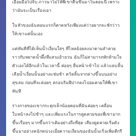
เอื้อมมือไปจับ ภาวนาไม่ให้พี่เขาตื่นขึ้นมาในตอนนี้ เพราะ
ว่ามันจะเป็นเรื่องเอา
ในหัวของฉันตอนแรกก็คาดหวังเพียงแค่ว่าอยากจะชักว่าว
ให้เขาแค่นั้นเอง
แต่ทันทีที่ได้เห็นน้ำเงี่ยนใสๆ ที่ไหลย้อยลงมาตามลำควย
ราวกับหยาดน้ำผึ้งที่แสนเย้ายวน ฉันก็ไม่สามารถหักห้ามใจ
ตัวเองได้อีกแล้วในเวลานี้ ค่อยๆ ยื่นหน้าเข้าไป แล้วแลบลิ้น
เลียน้ำเงี่ยนนั้นอย่างแช่มช้า ตวัดลิ้นจากล่างขึ้นบนอย่าง
สุขสม ก่อนที่จะค่อยๆ ครอบริมฝีปากลงไปอมควยให้พี่เขา
ทันที
ร่างกายของเขากระตุกเล็กน้อยตอนที่ฉันค่อยๆ เคลื่อน
ใบหน้าลงไปช้าๆ และเพิ่มแรงในการดูดควยของพี่เขามาก
ขึ้นเรื่อยๆ มากขึ้นกว่าเดิมอย่างถึงที่สุด เสียงดูดควยเริ่มดัง
ขึ้นมาอย่างหนักหน่วงเมื่อความเงี่ยนของฉันนั้นเริ่มเพิ่มดีกรี