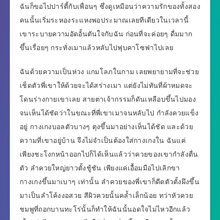
ฉันก็ขอไปปาร์ตี้กับเพื่อนๆ ซึ่งดูเหมือนว่าความรักของทั้งสอง
คนนั้นเริ่มระหองระแหงพอประมาณเลยทีเดียวในเวลานี้
เขาระบายความอัดอั้นตันใจกับฉัน ก่อนที่จะค่อยๆ ดื่มมาก
ขึ้นเรื่อยๆ กระทั่งเมาแล้วหลับไปฟุบคาโซฟาไปเลย
ฉันด้วยความเป็นห่วง แกมโลภในกาม เลยพยายามที่จะช่วย
เช็ดตัวพี่เขาให้ด้วยจะได้สร่างเมา แต่ยังไม่ทันที่ผ้าหมดจะ
โดนร่างกายเขาเลย สายตาเจ้ากรรมก็ดันเหลือบขึ้นไปมอง
จนเห็นได้ชัดว่าในขณะที่พี่เขาเมาจนหลับไป กำลังควยแข็ง
อยู่ กางเกงบอลตัวบางๆ ตุงขึ้นมาอย่างเห็นได้ชัด และด้วย
ความที่เขาอยู่บ้าน จึงไม่จำเป็นต้องใส่กางเกงใน ฉันแค่
เพียงชะโงกหน้าออกไปก็ได้เห็นแล้วว่าควยของเขากำลังตื่น
ตัว ลำควยใหญ่ยาวตั้งชู้ชัน เพียงแค่เอื้อมมือไปเลิกขา
กางเกงขึ้นมาเบาๆ เท่านั้น ลำควยของพี่เขาก็ดีดตัวตั้งผึงขึ้น
มาเป็นลำโค้งงอสวย สีผิวควยนั้นคล้ำเล็กน้อย ทว่าหัวควย
ชมพูที่ถอกบานทะโร่นั้นก็ทำให้ฉันนั้นอดใจไม่ไหวอีกแล้ว