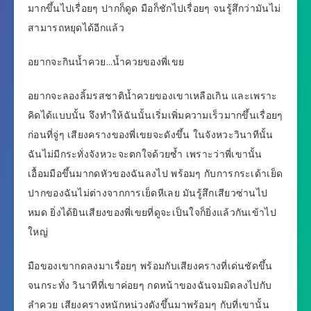
มากขึ้นไปเรื่อยๆ ปากก็ดูด มือก็ชักไปเรื่อยๆ จนรู้สึกว่ามันไม่
สามารถหยุดได้อีกแล้ว
อยากจะกินน้ำควย…น้ำควยของพี่เขย
อยากจะลองลิ้มรสชาติน้ำควยของเขาเหลือเกิน และเพราะ
คิดได้แบบนั้น จึงทำให้ฉันนั้นเริ่มเพิ่มความเร็วมากขึ้นเรื่อยๆ
ก่อนที่จู่ๆ เสียงครางของพี่เขยจะดังขึ้น ในจังหวะวินาทีนั้น
ฉันไม่มีกระทั่งจังหวะจะตกใจด้วยซ้ำ เพราะว่าพี่เขานั้น
เอื้อมมือขึ้นมากดหัวของฉันลงไป พร้อมๆ กับการกระเด้าเย็ด
ปากของฉันไม่ต่างจากการเย็ดหีเลย มันรู้สึกเสียวซ่านไป
หมด ยิ่งได้ยินเสียงของพี่เขยที่ดูจะเป็นใจก็ยิ่งแล้วกันเข้าไป
ใหญ่
มือของเขากดลงมาเรื่อยๆ พร้อมกับเสียงครางที่เด่นชัดขึ้น
จนกระทั่ง วินาทีที่เขาค่อยๆ กดหน้าของฉันจมมิดลงไปกับ
ลำควย เสียงครางหนักหน่วงดังขึ้นมาพร้อมๆ กับที่เขานั้น