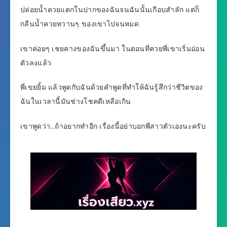
ปล่อยน้ำควยแตกในปากของฉันจนฉันนั้นเกือบสำลัก แต่ก็
กลืนน้ำควยหวานๆ ของเขาไปจนหมด
เขาค่อยๆ เชยคางของฉันขึ้นมา ในตอนที่ควยพี่เขาเริ่มอ่อน
ตัวลงแล้ว
พี่เขยยิ้ม แล้วพูดกับฉันด้วยคำพูดที่ทำให้ฉันรู้สึกว่าชีวิตของ
ฉันในเวลานี้มันช่างโชคดีเหลือเกิน
เขาพูดว่า…ถ้าอยากทำอีก เรื่องนี้อย่าบอกพี่สาวตัวเองนะครับ