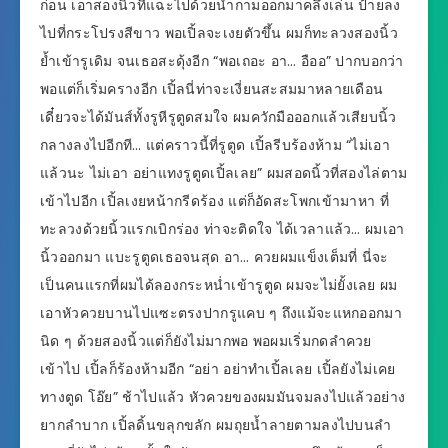
ก่อน เอาสองนิ้วที่แฉะไปด้วยน้ำกามออกมาคลึงเล่น ป้ายลง
ไปที่กระโปรงสีขาว พอเปิ้ลจะเงยตัวขึ้น ผมก็ทะลวงสองนิ้ว
ย้ำเข้ารูเดิม จนเธอสะดุ้งอีก “พอเถอะ อา… อืออ” ปากบอกว่า
พอแต่ก็เริ่มครางอีก เปิ้ลนี่ท่าจะเงี่ยนสะสมมาหลายเดือน
เดี๋ยวจะได้มันส์ทั้งรูหีรูตูดสมใจ ผมควักมือออกแล้วเสียบนิ้ว
กลางลงไปอีกที… แต่คราวนี้ที่รูตูด เปิ้ลรีบร้องห้าม “ไม่เอา
แล้วนะ ไม่เอา อย่าแทงรูตูดเปิ้ลเลย” ผมสอดนิ้วที่สองไล่ตาม
เข้าไปอีก เปิ้ลเงยหน้ากรีดร้อง แต่ก็อัดสะโพกเข้ามาหา ที่
ทะลวงด้วยนิ้วแรกเบิกร่อง ท่าจะติดใจ ได้เวลาแล้ว… ผมเอา
นิ้วออกมา แบะรูตูดเธอจนสุด อา… ควยผมแข็งเต็มที่ นี่จะ
เป็นคนแรกที่ผมได้ลองกระหน่ำเข้ารูตูด ผมจะไม่ยั้งเลย ผม
เอาหัวควยบานไปแซะตรงปากรูแคบ ๆ ถึงแม้จะแหกออกมา
นิด ๆ ด้วยสองนิ้วแต่ก็ยังไม่มากพอ พอผมเริ่มกดลำควย
เข้าไป เปิ้ลก็ร้องห้ามอีก “อย่า อย่าทำเปิ้ลเลย เปิ้ลยังไม่เคย
ทางตูด โอ๊ย” ช้าไปแล้ว หัวควยของผมมันจมลงไปแล้วอย่าง
ยากลำบาก เปิ้ลดิ้นขลุกขลัก ผมถุยน้ำลายตามลงไปบนลำ