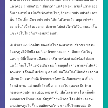
แล้วค่อย ๆ พลิกตัวมาเลียต่อด้านหลัง พอผมตวัดลิ้นผ่านร่อง
ก้นเธอเท่านั้น เปิ้ลรีบร้องห้ามใหญ่อีกรอบ “อย่า อย่าเลียตรง
นั้น โอ๊ย เปิ้ลเสียว อย่า อย่า โอ๊ย ไม่ไหวแล้ว หยุด อย่าทำ
อย่างงั้น” เปิ้ลร้องออกมาดังมาก ไม่กลัวใครได้ยิน ผมเอาลิ้น
แซะลงไปในรูก้นที่หอมเหมือนกัน
ทั้งน้ำลายผมน้ำเงี่ยนของเปิ้ลไหลลงมาตามเรียวขา พอชะ
โลมรูตูดได้พักนึง ผมก็เอานิ้วกลางค่อย ๆ เสียบลงไปในรู
แคบ ๆ ทีนี้เปิ้ลตาเหลือกเลยครับ จะร้องห้ามยังร้องไม่ออก
แต่นิ้วก็ลงไปได้แค่ข้อเดียว ผมก็เลยถุยน้ำลายตามลงไปแล้ว
ควงนิ้วบิดลึกลงไปเรื่อย ๆ ตอนนี้เปิ้ลโก้งโค้งให้ผมด้วยความ
เสียวแล้ว ผมขยับดึงนิ้วออกมานิดหนึ่งเกือบจะหลุด เปิ้ลก็
โยกตัวตาม แล้วผมก็เสียบนิ้วกลางลงไปสุดแรง มิดโคน
ก่อนจะควงอัดเข้าไปอย่างบ้าคลั่ง เปิ้ลโผเข้าหารั้วเหล็กกั้น
ผมจ่อปากเข้าแลบลิ้นเลียรูหีข้างหน้าต่อ โดยที่นิ้วมือยังทะ
ลวงเย็ดรตูดไม่ยั้ง ผมพลิกกระโปรงเธอขึ้นไปบนหลัง ถึง