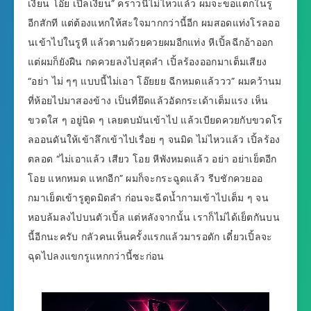
เงี่ยน โอ๊ย เปิ้ลเงี่ยน” คราวนี่ไม่ไหวแล้ว ผมจะขอแตกในรู
อีกสักที แต่ต้องแหกให้สะใจมากกว่านี้อีก ผมสอดแท่งโรลออ
นเข้าไปในรูหี แล้วตามด้วยควยผมอีกแท่ง หีเปิ้ลฉีกอ้าออก
แต่ผมก็ยังฝืน กดควยลงไปสุดลำ เปิ้ลร้องออกมาเต็มเสียง
“อย่า ไม่ ๆๆ แบบนี้ไม่เอา โอ๊ยยย ฉีกหมดแล้ววว” ผมคว้านม
ที่ห้อยไปมาสองข้าง เป็นที่ยึดแล้วอัดกระเด้าเต็มแรง เห็น
ขวดใส ๆ อยู่นิด ๆ เลยตบมันเข้าไป แล้วเบียดควยกับขวดโร
ลออนดันให้เข้าลึกเข้าไปเรื่อย ๆ จนมิด ไม่ไหวแล้ว เปิ้ลร้อง
ตลอด “ไม่เอาแล้ว เสียว โอย หีพังหมดแล้ว อย่า อย่าเย็ตอีก
โอย แหกหมด แหกอีก” ผมก็จะกระฉูดแล้ว รีบชักควยออ
กมาเย็ตเข้ารูตูดมิดลำ ก่อนจะฉีดน้ำกามเข้าไปเต็ม ๆ จน
หอบล้มลงไปบนตัวเปิ้ล แต่หลังจากนั้น เราก็ไม่ได้เย็ตกันบน
นี้อีกนะครับ กลัวคนเห็นครั้งแรกแล้วมารอดัก เดี๋ยวเปิ้ลจะ
ฉุดไปลงแขกรูแหกกว่านี้ซะก่อน