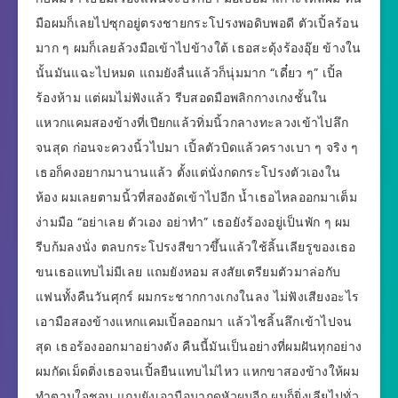
มือผมก็เลยไปซุกอยู่ตรงชายกระโปรงพอดิบพอดี ตัวเปิ้ลร้อน
มาก ๆ ผมก็เลยล้วงมือเข้าไปข้างใต้ เธอสะดุ้งร้องอุ๊ย ข้างใน
นั้นมันแฉะไปหมด แถมยังลื่นแล้วก็นุ่มมาก “เดี๋ยว ๆ” เปิ้ล
ร้องห้าม แต่ผมไม่ฟังแล้ว รีบสอดมือพลิกกางเกงชั้นใน
แหวกแคมสองข้างที่เปียกแล้วทิ่มนิ้วกลางทะลวงเข้าไปลึก
จนสุด ก่อนจะควงนิ้วไปมา เปิ้ลตัวบิดแล้วครางเบา ๆ จริง ๆ
เธอก็คงอยากมานานแล้ว ตั้งแต่นั่งกดกระโปรงตัวเองใน
ห้อง ผมเลยตามนิ้วที่สองอัดเข้าไปอีก น้ำเธอไหลออกมาเต็ม
ง่ามมือ “อย่าเลย ตัวเอง อย่าทำ” เธอยังร้องอยู่เป็นพัก ๆ ผม
รีบก้มลงนั่ง ตลบกระโปรงสีขาวขึ้นแล้วใช้ลิ้นเลียรูของเธอ
ขนเธอแทบไม่มีเลย แถมยังหอม สงสัยเตรียมตัวมาล่อกับ
แฟนทั้งคืนวันศุกร์ ผมกระชากกางเกงในลง ไม่ฟังเสียงอะไร
เอามือสองข้างแหกแคมเปิ้ลออกมา แล้วไชลิ้นลึกเข้าไปจน
สุด เธอร้องออกมาอย่างดัง คืนนี้มันเป็นอย่างที่ผมฝันทุกอย่าง
ผมกัดเม็ดติ่งเธอจนเปิ้ลยืนแทบไม่ไหว แหกขาสองข้างให้ผม
ทำตามใจชอบ แถมยังเอามือมากดหัวผมอีก ผมก็ยิ่งเลียไปทั่ว