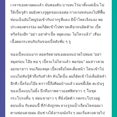
เวลาของควยผมแล้ว มันพองคับ บานทะโร่มาตั้งแต่เย็น ไม่
ให้เปิ้ลรูตัว ผมยังควงรูตูดของเธอต่อ กางเกงหล่นลงไปที่พื้น
ท่อนเอ็นอันใหญ่จ่อเข้ากับปากรูที่แดง มีน้ำไหลเจิ่งนอง พอ
ประคองตรงร่อง ผมก็อัดเข้าไปพรวดเดียวจนมิดด้าม เปิ้ล
หวีดร้องอีก “อย่า อย่าทำเปิ้ล หยุดเถอะ ไม่ไหวแล้ว” เสียง
เนื้อผมกระทบกับก้นของเปิ้ลดังพั่บ ๆ รู
ของเปิ้ลแน่นมาก ตอดรัดควยของผมจนปวดไปหมด “อย่า
หยุดก่อน โอ๊ย พอ ๆ เปิ้ลจะไม่ไหวแล้ว พอก่อน” ผมสาวควย
ออกมายาว จนเกือบหลุด เปิ้ลเหงื่อไหลเต็มหน้า โดนเข้าไป
แบบไม่ทันรู้ตัวถึงกับสำลัก ทันใดนั้น ผมก็อัดเข้าไปเต็มมิดลำ
อีกที เปิ้ลร้องโอ๊ย คราวนี้ถึงทีผมบ้างแล้ว ผมขยี้เย็ต ตะบันรู
ของเปิ้ลแบบไม่ยั้ง นึกถึงภาพสาวออฟฟิสขาว ๆ ในชุด
กระโปรงสั้น ๆ ท่อนขายาว ๆ ที่นั่งบิดตัว กดกระโปรงอยู่
ตอนเย็น กับตอนนี้ ที่กำลังถูกทะลวงรูจนน้ำเงี่ยนไหลออมา
ตามท่อนควยผม มันช่างได้อารมณ์จริง ๆ ผมเริ่มควงควยไป