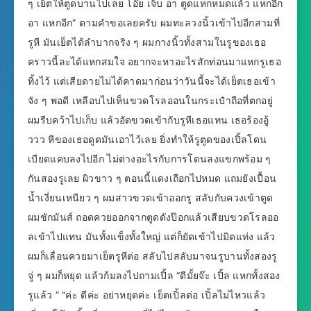
ๆ เย็ตให้ตูดบานไปเลย โอ๊ย เจ็บ อา ตูดแหกหมดแล้ว แหกอีก
อา แหกอีก” ตามคำขอเลยครับ ผมทะลวงนิ้วเข้าไปอีกสามที่
รูหี มันเย็ตได้ลำบากจริง ๆ ผมกางนิ้วทั้งสามในรูของเธอ
คราวนี้ละได้แหกสมใจ อยากจะหาอะไรสักท่อนมาแหกรูเธอ
ทิ้งไว้ แต่เสียดายไม่ได้คาดมาก่อนว่าวันนี้จะได้เย็ตเธอเข้า
จัง ๆ พอดี เหลือบไปเห็นขวดโรลออนในกระเป๋าถือที่ตกอยู่
ผมรีบคว้าไปเก็บ แล้วอัดขวดเข้ากับรูหีเธอแทน เธอร้องอู้
ววว หีของเธอดูดมันเอาไว้เลย ยิ่งทำให้รูตูดของเปิ้ลโดน
เบียดแคบลงไปอีก ไม่ต่างอะไรกับการโดนลงแขกพร้อม ๆ
กันสองรูเลย ผิวขาว ๆ ตอนนี้แดงเถือกไปหมด แถมยังเปื้อน
น้ำเงี่ยนเหนียว ๆ ผมสาวขวดเข้าออกรู สลับกับควงเข้าตูด
ผมชักมันส์ ถอดควยออกจากตูดดังป๊อกแล้วเสียบขวดโรลออ
ลเข้าไปแทน มันทั้งแข็งทั้งใหญ่ แต่ก็ยัดเข้าไปมิดแท่ง แล้ว
ผมก็เลื่อนควยมาเย็ตรูหีต่อ สลับไปสลับมาจนรูบานทั้งสองรู
จู่ ๆ ผมก็หยุด แล้วก้มลงไปถามเปิ้ล “ดีมั้ยจ๊ะ เปิ้ล แหกทั้งสอง
รูแล้ว ” “ค่ะ ดีค่ะ อย่าหยุดค่ะ เย็ตเปิ้ลต่อ เปิ้ลไม่ไหวแล้ว