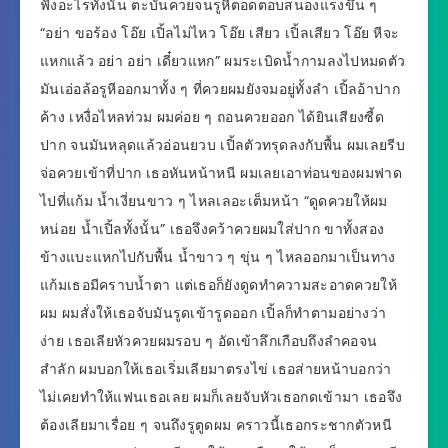
ฟังอะไรทั้งนั้น ตะบันควยจนรูหีตอดตอบสนองแรงขึ้น ๆ
“อย่า ขอร้อง โอ๊ย เปิ้ลไม่ไหว โอ๊ย เสียว เปิ้ลเสียว โอ๊ย หีจะ
แหกแล้ว อย่า อย่า เดี๋ยวแหก” ผมระเบิดน้ำกามลงไปหมดตัว
มันเอ่อล้อรูหีออกมาทั้ง ๆ ที่ควยผมยังจมอยู่ทั้งลำ เปิ้ลอ้าปาก
ค้าง เหงื่อไหลท่วม ผมค่อย ๆ ถอนควยออก ได้ยินเสียงซี้ด
ปาก จนมันหลุดแล้วอ่อนยวบ เปิ้ลตัวทรุดลงกับพื้น ผมเลยรีบ
จ่อควยเข้าที่ปาก เธอหันหน้าหนี ผมเลยเอาท่อนของผมฟาด
ไปที่แก้ม น้ำเงี่ยนขาว ๆ ไหลเลอะเต็มหน้า “ดูดควยให้ผม
หน่อย น้ำเปิ้ลทั้งนั้น” เธอจึงคว้าควยผมใส่ปาก ขาทั้งสอง
ข้างแบะแหกไปกับพื้น น้ำขาว ๆ ขุ่น ๆ ไหลออกมาเป็นทาง
แก้มเธอมีคราบน้ำตา แต่เธอก็ยังดูดทำความสะอาดควยให้
ผม ผมสั่งให้เธอจับมันรูดเข้ารูดออก เปิ้ลก็ทำตามอย่างว่า
ง่าย เธอเลียหัวควยผมรอบ ๆ อัดเข้าลึกเกือบถึงลำคอจน
สำลัก ผมบอกให้เธอเริ่มเลียมาตรงไข่ เธอส่ายหน้าบอกว่า
ไม่เคยทำให้แฟนเธอเลย ผมก็เลยจับหัวเธอกดเข้ามา เธอจึง
ต้องเลียมาเรื่อย ๆ จนถึงรูตูดผม คราวนี้เธอกระชากตัวหนี