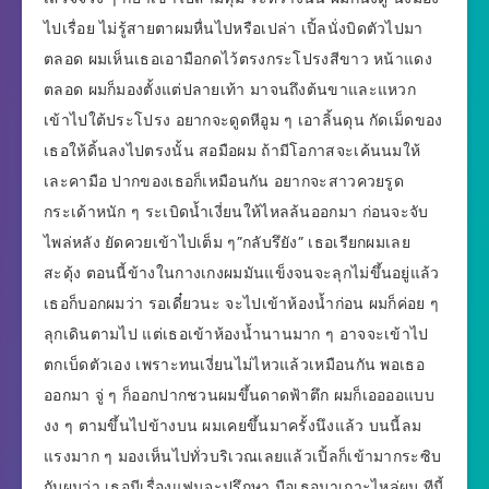
ไปเรื่อย ไม่รู้สายตาผมหื่นไปหรือเปล่า เปิ้ลนั่งบิดตัวไปมา
ตลอด ผมเห็นเธอเอามือกดไว้ตรงกระโปรงสีขาว หน้าแดง
ตลอด ผมก็มองตั้งแต่ปลายเท้า มาจนถึงต้นขาและแหวก
เข้าไปใต้ประโปรง อยากจะดูดหีอูม ๆ เอาลิ้นดุน กัดเม็ดของ
เธอให้ดิ้นลงไปตรงนั้น สอมือผม ถ้ามีโอกาสจะเค้นนมให้
เละคามือ ปากของเธอก็เหมือนกัน อยากจะสาวควยรูด
กระเด้าหนัก ๆ ระเบิดน้ำเงี่ยนให้ไหลล้นออกมา ก่อนจะจับ
ไพล่หลัง ยัดควยเข้าไปเต็ม ๆ”กลับรึยัง” เธอเรียกผมเลย
สะดุ้ง ตอนนี้ข้างในกางเกงผมมันแข็งจนจะลุกไม่ขึ้นอยู่แล้ว
เธอก็บอกผมว่า รอเดี๋ยวนะ จะไปเข้าห้องน้ำก่อน ผมก็ค่อย ๆ
ลุกเดินตามไป แต่เธอเข้าห้องน้ำนานมาก ๆ อาจจะเข้าไป
ตกเบ็ดตัวเอง เพราะทนเงี่ยนไม่ไหวแล้วเหมือนกัน พอเธอ
ออกมา จู่ ๆ ก็ออกปากชวนผมขึ้นดาดฟ้าตึก ผมก็เออออแบบ
งง ๆ ตามขึ้นไปข้างบน ผมเคยขึ้นมาครั้งนึงแล้ว บนนี้ลม
แรงมาก ๆ มองเห็นไปทั่วบริเวณเลยแล้วเปิ้ลก็เข้ามากระซิบ
กับผมว่า เธอมีเรื่องแฟนจะปรึกษา มือเธอมาเกาะไหล่ผม ทีนี้