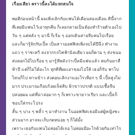
เรื่องเสียว คราวนี้ละได้แหกสมใจ
พอดีก่อนหน้านี้ ผมเพิ่งเลิกกับแฟนได้เดือนสองเดือน ทีนี้จาก
ที่เคยมีแฟนไว้เอาทุกคืน ก็เลยกลายเป็นต้องทำร้ายตัวเองไป
วัน ๆ แต่หลัง ๆ มานี่ ก็เริ่ม ๆ ออกเดินสายจีบคนไปเรื่อย
และก็มารู้จักกับเปิ้ล เป็นสาวออฟฟิสเพิ่งจบได้ปีนึง ทำงาน
แถว ๆ ราชเทวี ลงจากรถไฟฟ้านิดเดียว ผมก็ตาม ๆ ส่งขนม
ส่งดอกไม้ไปเรื่อย ๆ มารู้ทีหลังว่าเปิ้ลมีแฟนแล้ว คบกันมาสี่
ห้าปี แต่ก็ไม่ได้อะไร ทุกทีที่ผมเอาของไปให้ เธอก็รับ พาไป
ไหนก็ไป ทานข้าว ส่งตอนเลิกงานอะไรเทือก ๆ นี้ เปิ้ลสูงไม่
มาก ประมาณเกือบร้อยเจ็ดสิบ ผิวขาวปรกติ แบบเชื้อจีน
ปล่อยผม แต่ที่น่าล่อมาก ๆ ก็เพราะขายาวเรียว และเปิ้ลก็
ชอบใส่กระโปรง
สั้น ๆ บาง ๆ พลิ้ว ๆ มาทำงาน ในออฟฟิสเธอมีแต่ผู้หญิงซะ
ส่วนมาก อาจจะเก็บกดหน่อย ๆ ก็ได้มั้ง
เพราะเธอกับแฟนไม่ค่อยได้เจอ ไม่ค่อยมีอะไรด้วยกันเท่าไร