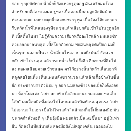
รอบ ๆ ทุกทิศทาง นิ้วมือก็ยังแหวกรูตูดอยู่ มันเตรียมพร้อม
สำหรับยกที่สองของผม รูของเปิ้ลตอนนี้กลมถูกอัดมิดด้วย
ท่อนควยผม ผมกระตุกนิ้วออกมาจารูตูด เปิ้ลร้องโอ๊ยออกมา
รีบตวัดน้ำที่ไหลนองรูหีจนชุ่มแล้วเสียบกลับเข้าไปในรูตูดอีก
ที เปิ้ลดิ้นไปมา ไม่รู้ด้วยความเสียวหรืออะไรแล้ว ผมเลยชัก
ควยออกมาจนหลุด เปิ้ลโยกตัวตาม พอมันหลุดดังป๊อก ผมก็
เห็นรูบานออกเป็นวง น้ำเงี่ยนไหลอาบ ผมยิ่งมันส์ ยัดควย
กลับเข้าไปจนสุด แล้วกระหน่ำเย็ตไม่ยั้งอีก อีกอย่างที่ลืมไม่
ลง พอผมเสียบควยเข้าจนสุด คาไว้อย่างนั้นก็คว้าเสื้อนอกที่
หลุดลุ่ยโยนทิ้ง เห็นแผ่นหลังขาวนวล แล้วเลิกเสื้อข้างในขึ้น
อีก กระชากบราตัวน้อย ๆ ออก นมสองข้างของเปิ้ลก็เด้งออก
มา ห้อยโต่งเต่ง “อย่า อย่าทำเปิ้ลอีกเลยนะ ขอเถอะ ขอเสื้อ
โอ๊ย” ผมเอื้อมมือทั้งสองไปโอบนมแล้วบิดหัวนมสุดแรง “อย่า
ไม่เอานะ ไม่เอา เปิ้ลไม่ไหวแล้ว” แล้วผมก็ขยี้เต็มสองมือ มัน
ขนาดกำลังพอดี ๆ เต็มอุ้งมือ ผมยกตัวเปิ้ลเงยขึ้นมา อยู่ในท่า
ยืน กัดลงไปที่แผ่นหลัง สองมือยังไม่หยุดเคล้น เธอมองไป