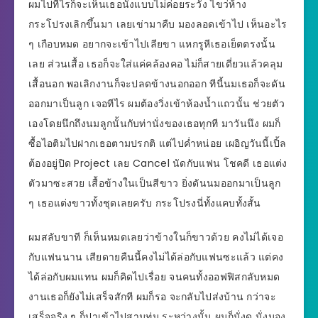
ผมไปทีไรก็จะเห็นเธอนั่งแบบไม่ค่อยระวัง ไขว่ห้าง
กระโปรงเลิกขึ้นมา เลยเข่ามาคืบ มองลอดเข้าไป เห็นอะไร
ๆ เกือบหมด อยากจะเข้าไปเลียขา แหกรูหีเธอเย็ตตรงนั้น
เลย ส่วนเสื้อ เธอก็จะใส่แค่คล้องคอ ไม่ก็สายเดี่ยวแล้วคลุม
เสื้อนอก พอเลิกงานก็จะปลดข้างนอกออก ทีนี้นมเธอก็จะดัน
ออกมาเป็นลูก เจอทีไร ผมต้องวิ่งเข้าห้องน้ำแถวนั้น ช่วยตัว
เองโดยนึกถึงนมลูกนั้นกับท่านั่งของเธอทุกที มาวันนึง ผมก็
ซื้อไอติมไปฝากเธอตามปรกติ แต่ไปค่ำหน่อย เผอิญวันนี้เปิ้ล
ต้องอยู่ปิด Project เลย Cancel นัดกับแฟน โชคดี เธอแต่ง
ตัวมาซะสวย เสื้อข้างในเป็นสีขาว ยิ่งดันนมออกมาเป็นลูก
ๆ เธอแต่งขาวทั้งชุดเลยครับ กระโปรงนี่ทั้งแคบทั้งสั้น
ผมสลับขาที ก็เห็นหมดเลยว่าข้างในก็ขาวด้วย คงไม่ได้เจอ
กับแฟนนาน เสียดายคืนนี้คงไม่ได้ล่อกับแฟนซะแล้ว แต่คง
ได้ล่อกับผมแทน ผมก็คิดไปเรื่อย จนคนทั้งออฟฟิสกลับหมด
งานเธอก็ยังไม่เสร็จสักที ผมก็รอ จะกลับไปส่งบ้าน กว่าจะ
เสร็จจริง ๆ ก็ปาเข้าไปสามทุ่ม ระหว่างนั้น ผมก็นั่งดู นั่งมอง