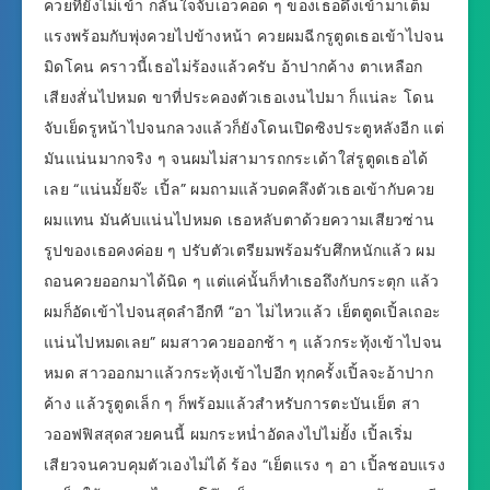
ควยที่ยังไม่เข้า กลั้นใจจับเอวคอด ๆ ของเธอดึงเข้ามาเต็ม
แรงพร้อมกับพุ่งควยไปข้างหน้า ควยผมฉีกรูตูดเธอเข้าไปจน
มิดโคน คราวนี้เธอไม่ร้องแล้วครับ อ้าปากค้าง ตาเหลือก
เสียงสั่นไปหมด ขาที่ประคองตัวเธอเงนไปมา ก็แน่ละ โดน
จับเย็ดรูหน้าไปจนกลวงแล้วก็ยังโดนเปิดซิงประตูหลังอีก แต่
มันแน่นมากจริง ๆ จนผมไม่สามารถกระเด้าใส่รูตูดเธอได้
เลย “แน่นมั้ยจ๊ะ เปิ้ล” ผมถามแล้วบดคลึงตัวเธอเข้ากับควย
ผมแทน มันคับแน่นไปหมด เธอหลับตาด้วยความเสียวซ่าน
รูปของเธอคงค่อย ๆ ปรับตัวเตรียมพร้อมรับศึกหนักแล้ว ผม
ถอนควยออกมาได้นิด ๆ แต่แค่นั้นก็ทำเธอถึงกับกระตุก แล้ว
ผมก็อัดเข้าไปจนสุดลำอีกที “อา ไม่ไหวแล้ว เย็ตตูดเปิ้ลเถอะ
แน่นไปหมดเลย” ผมสาวควยออกช้า ๆ แล้วกระทุ้งเข้าไปจน
หมด สาวออกมาแล้วกระทุ้งเข้าไปอีก ทุกครั้งเปิ้ลจะอ้าปาก
ค้าง แล้วรูตูดเล็ก ๆ ก็พร้อมแล้วสำหรับการตะบันเย็ต สา
วออฟฟิสสุดสวยคนนี้ ผมกระหน่ำอัดลงไปไม่ยั้ง เปิ้ลเริ่ม
เสียวจนควบคุมตัวเองไม่ได้ ร้อง “เย็ตแรง ๆ อา เปิ้ลชอบแรง