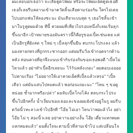
ผมเลยบอกเธอว่า จะเลียตูดให้ผม หรือจะให้ผมเย็ตตูดเธอดี
เธอก็เลยรีบคลานเข้ามาตวัดลิ้นเลียตามร่องก้น ใครไม่เคย
ไปบอกแฟนให้ลองซะนะ มันเสียวแบบสุด ๆ เธอไชลิ้นเข้า
มาในรูตูดผมด้วย ทีนี้ ควยผมที่เหี่ยวไปรอบหนึ่งก็เลยเริ่มลุก
ขึ้นมาอีก เป้าหมายของมันคราวนี้ก็คือรูของเปิ้ลเช่นเคย แต่
เป็นอีกรูที่ยังสด ๆ ใหม่ ๆ เปิ้ลลุกขึ้นยืน ตบกระโปรงลง แล้ว
มองหายกทรงที่ถูกกระชากออก แต่ผมรีบวิ่งเข้ากอดจากด้าน
หลัง ท่อนควยที่ลุกจึงแนบเข้ากับร่องก้นของเธอพอดี “เปิ้ลไม่
ไหวแล้ว อย่าทำเปิ้ลอีกเลยนะ ไว้วันหลังเถอะ” ผมตอบเออออ
ไปตามเรือง “ไม่อยากให้เอาควยเย็ตหีเปิ้ลแล้วเหรอ” “เปิ้ล
เสียว แต่มันแสบไปหมดแล้ว พอก่อนเถอะนะ” “ไหน ๆ ขอดู
หน่อย ช้ำมากหรือเปล่า” ผมจับเปิ้ลโกงโค้ง ตลบกระโปรง
ขึ้นไปอีกครั้ง น้ำเงี่ยนของเธอและของผมยังขังอยู่ในรู ผมรีบ
ตวัดนิ้วทะลวงเข้าไปอีกที “โอ๊ย ไม่เอา ไหนว่าพอแล้วไง อย่า
โอ๊ย ไม่ ๆ สองนิ้วเลย อย่าควานอย่างงั้น โอ๊ย เดี๋ยวแหกหมด
แหกหมดแล้ว” ผมตั้งใจจะตามนิ้วที่สามเข้าไป แต่เปลี่ยนใจ