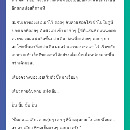
นัก ทั้งๆ ที่อยากจะแหวกแคมหีของเธอออกแล้วเลียหีให้เธอ
อีกสักหน่อยก็ตามที
ผมจับเอวของเธอเอาไว้ ค่อยๆ จับควยสอดใส่เข้าไปในรูหี
ของเธอที่ค่อยๆ ดันตัวเองเข้ามาช้าๆ รู้หีที่แสนฟิตแน่นตอด
ควยของผมแน่นยิ่งขึ้นกว่าเดิม ก่อนที่จะค่อยๆ ค่อยๆ ยก
สะโพกขึ้นมายิ่งกว่าเดิม ผมคว้าเอวของเธอเอาไว้ เริ่มขยับ
เอวกระเด้าเย็ดหีของเธอได้อย่างเต็มเม็ดเต็มหน่อยมากขึ้น
กว่าเดิมเยอะ
เสียงครางของเธอเริ่มดังขึ้นมาเรื่อยๆ
เสียวควยฉิบหาย แม่งเอ๊ย…
ปั้บ ปั้บ ปั้บ ปั้บ
“ซี๊ดดด……เสียวควยสุดๆ เลย รูหีน้องสุดยอดไปเลย ซี๊ดดด…
อา อา เสียว พี่ขอเย็ดแรงๆ เลยนะครับ”