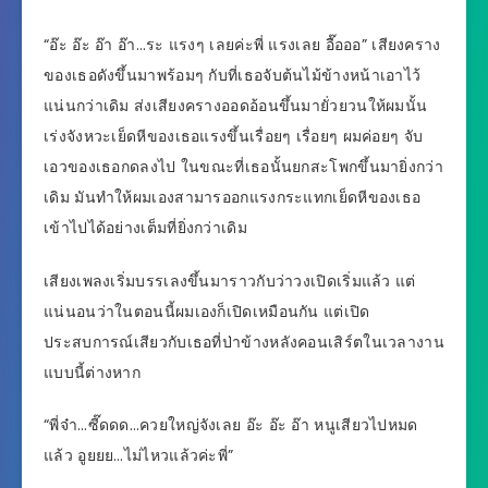
“อ๊ะ อ๊ะ อ๊า อ๊า…ระ แรงๆ เลยค่ะพี่ แรงเลย อื๊อออ” เสียงคราง
ของเธอดังขึ้นมาพร้อมๆ กับที่เธอจับต้นไม้ข้างหน้าเอาไว้
แน่นกว่าเดิม ส่งเสียงครางออดอ้อนขึ้นมายั่วยวนให้ผมนั้น
เร่งจังหวะเย็ดหีของเธอแรงขึ้นเรื่อยๆ เรื่อยๆ ผมค่อยๆ จับ
เอวของเธอกดลงไป ในขณะที่เธอนั้นยกสะโพกขึ้นมายิ่งกว่า
เดิม มันทำให้ผมเองสามารออกแรงกระแทกเย็ดหีของเธอ
เข้าไปได้อย่างเต็มที่ยิ่งกว่าเดิม
เสียงเพลงเริ่มบรรเลงขึ้นมาราวกับว่าวงเปิดเริ่มแล้ว แต่
แน่นอนว่าในตอนนี้ผมเองก็เปิดเหมือนกัน แต่เปิด
ประสบการณ์เสียวกับเธอที่ป่าข้างหลังคอนเสิร์ตในเวลางาน
แบบนี้ต่างหาก
“พี่จ๋า…ซี๊ดดด…ควยใหญ่จังเลย อ๊ะ อ๊ะ อ๊า หนูเสียวไปหมด
แล้ว อูยยย…ไม่ไหวแล้วค่ะพี่”