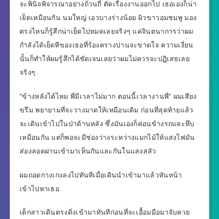
จะพินิจพิจารณาอย่างถ้วนถี่ ตัดเรื่องงานออกไป เธอเองก็น่า
เย็ดเหมือนกัน นมใหญ่ เอวบางร่างน้อย ผิวขาวอมชมพู มอง
ตรงไหนก็รู้สึกน่าเย็ดไปหมดเลยจริงๆ แค่จินตนาการว่าผม
กำลังได้เย็ดหีของเธอที่ร้องครางปานจะขาดใจ ความเงี่ยน
นั้นก็ทำให้ผมรู้สึกได้ชัดเจนเลยว่าผมไม่ควรจะปฏิเสธเลย
จริงๆ
“ข้างหลังได้ไหม พี่มีเวลาไม่มาก ตอนนี้เวลางานพี่” ผมเสียง
ขรึม พยายามที่จะวางมาดให้เหมือนเดิม ก่อนที่สุดท้ายแล้ว
จะเดินเข้าไปในป่าด้านหลัง ซึ่งมันเองก็ค่อนข้างรถและทึบ
เหมือนกัน แต่ก็พอจะมีช่องว่างระหว่างแมกไม้ให้แสงไฟมัน
ส่องลอดผ่านเข้ามาเห็นกันและกันในแสงสลัว
ผมถอดกางเกงลงไปทันทีเมื่อเดินนำเข้ามาแล้วหันหน้า
เข้าไปหาเธอ
เด็กสาวเดินตรงดิ่งเข้ามาทันทีก่อนที่จะเอื้อมมือมาจับควย