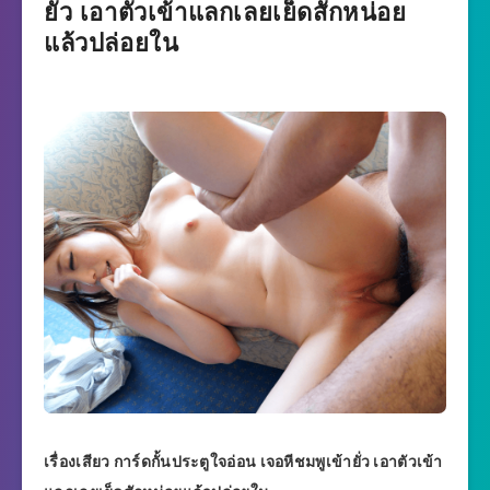
ยั่ว เอาตัวเข้าแลกเลยเย็ดสักหน่อย
แล้วปล่อยใน
เรื่องเสียว การ์ดกั้นประตูใจอ่อน เจอหีชมพูเข้ายั่ว เอาตัวเข้า