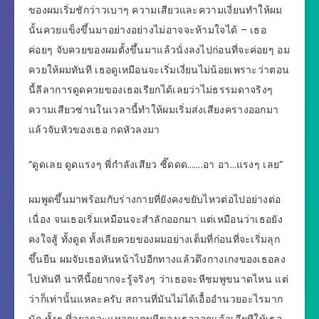
ของผมเริ่มชักว่าวเบาๆ ความเสียวและความเงี่ยนทำให้ผม
นั้นควยแข็งขึ้นมาอย่างอย่างไม่อาจจะห้ามใจได้ – เธอ
ค่อยๆ จับควยของผมตั้งขึ้นมาแล้วนั่งลงไปก่อนที่จะค่อยๆ อม
ควยให้ผมทันที เธอดูเหมือนจะเริ่มเงี่ยนไม่น้อยเพราะว่าตอน
นี้ลีลาการดูดควยของเธอเรียกได้เลยว่าไม่ธรรมดาจริงๆ
ความเสียวซ่านในเวลานี้ทำให้ผมเริ่มส่งเสียงครางออกมา
แล้วจับหัวของเธอ กดหัวลงมา
“ดูดเลย ดูดแรงๆ พี่กำลังเสียว ซี๊ดดด…….อา อา…แรงๆ เลย”
ผมพูดขึ้นมาพร้อมกับร่างกายที่ยังคงขยับไหวต่อไปอย่างต่อ
เนื่อง จนเธอเริ่มเหมือนจะสำลักออกมา แต่เหมือนว่าเธอยัง
คงใจสู้ ทั้งดูด ทั้งเลียควยของผมอย่างเต็มที่ก่อนที่จะเริ่มลุก
ขึ้นยืน ผมจับเธอหันหน้าไปอีกทางแล้วดึงกางเกงของเธอลง
ไปทันที นาทีนี้อยากจะรู้จริงๆ ว่าเธอจะหีชมพูขนาดไหน แต่
ว่าก็เท่านั้นแหละครับ สถานที่มันไม่ได้เอื้ออำนวยอะไรมาก