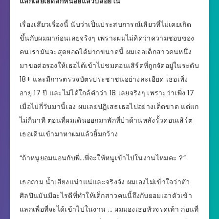
แลกเลยเย็ดสักหน่อยแล้วปล่อยใน
เรื่องเสียวเรื่องนี้ นับว่าเป็นประสบการณ์เสียวที่ไม่เคยเกิด
ขึ้นกับผมมาก่อนเลยจริงๆ เพราะผมไม่คิดว่าความชอบของ
คนเรามันจะสุดยอดได้มากขนาดนี้ ผมเจอเด็กสาวคนหนึ่ง
มาขอต่อรองให้เธอได้เข้าไปชมคอนเสิร์ตที่ถูกจัดอยู่ในระดับ
18+ และมีการตรวจบัตรประชาชนอย่างละเอียด เธอเพิ่ง
อายุ 17 ปี และไม่ได้ใกล้คำว่า 18 เลยจริงๆ เพราะว่าเพิ่ง 17
เมื่อไม่กี่วันมานี้เอง ผมเลยปฏิเสธเธอไปอย่างเด็ดขาด แต่แก
ไม่กี่นาที ตอนที่ผมเดินออกมาพักที่ป่าด้านหลังรั้วคอนเสิร์ต
เธอเดินเข้ามาหาผมแล้วยิ้มกว้าง
“ถ้าหนูยอมนอนกับพี่…พี่จะให้หนูเข้าไปในงานไหมคะ ?”
เธอถาม น้ำเสียงแน่วแน่และจริงจัง ผมเองไม่เข้าใจว่าตัว
ศิลปินมันมีอะไรดีที่ทำให้เด็กสาวคนนี้ถึงกับยอมเอาตัวเข้า
แลกเพื่อที่จะได้เข้าไปในงาน … ผมมองเธอหัวจรดเท้า ก่อนที่