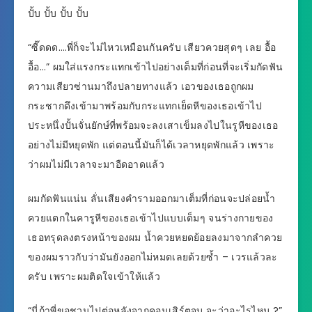
ปั้บ ปั้บ ปั้บ ปั้บ
“ซี๊ดดด….พี่ก็จะไม่ไหวเหมือนกันครับ เสียวควยสุดๆ เลย อื้อ
อื้อ…” ผมใส่แรงกระแทกเข้าไปอย่างเต็มที่ก่อนที่จะเริ่มกัดฟัน
ความเสียวซ่านมาถึงปลายทางแล้ว เอวของเธอถูกผม
กระชากดึงเข้ามาพร้อมกับกระแทกเย็ดหีของเธอเข้าไป
ประหนึ่งปั้นจั่นยักษ์ที่พร้อมจะลงเสาเข็มลงไปในรูหีของเธอ
อย่างไม่มีหยุดพัก แต่ตอนนี้มันก็ได้เวลาหยุดพักแล้ว เพราะ
ว่าผมไม่มีเวลาจะมาอืดอาดแล้ว
ผมกัดฟันแน่น ลั่นเสียงคำรามออกมาเต็มที่ก่อนจะปล่อยน้ำ
ควยแตกในคารูหีของเธอเข้าไปแบบเต็มๆ จนร่างกายของ
เธอทรุดลงตรงหน้าของผม น้ำควยหยดย้อยลงมาจากลำควย
ของผมราวกับว่ามันยังออกไม่หมดเลยด้วยซ้ำ – เวรแล้วละ
ครับ เพราะผมติดใจเข้าให้แล้ว
“นี่ถ้าพี่ขอชวนไปต่อหลังจากคอนเสิร์ตจบ จะว่าอะไรไหม ?”