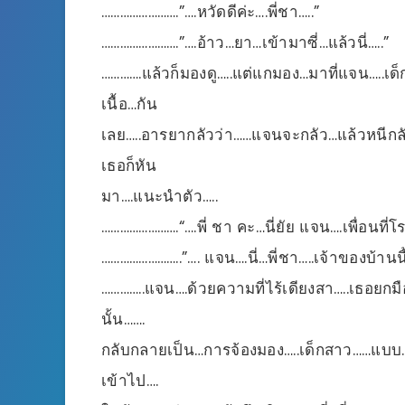
…………………….”….หวัดดีค่ะ….พี่ชา…..”
…………………….”….อ้าว…ยา…เข้ามาซี่…แล้วนี่…..”
………….แล้วก็มองดู…..แต่แกมอง…มาที่แจน…..เด
เนื้อ…กัน
เลย…..อารยากลัวว่า……แจนจะกลัว…แล้วหนีกลั
เธอก็หัน
มา….แนะนำตัว…..
…………………….“….พี่ ชา คะ…นี่ยัย แจน….เพื่อนที่โ
……………………..”…. แจน….นี่…พี่ชา…..เจ้าของบ้านนี้
…………..แจน….ด้วยความที่ไร้เดียงสา…..เธอยกม
นั้น…….
กลับกลายเป็น…การจ้องมอง…..เด็กสาว……แบบ
เข้าไป….