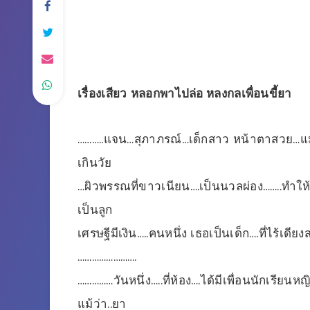
เรื่องเสียว
หลอกพาไปล่อ หลงกลเพื่อนขี้ยา
………..แจน…สุภาภรณ์…เด็กสาว หน้าตาสวย…แม้ว่า
เกินวัย
…ผิวพรรณที่ขาวเนียน….เป็นนวลผ่อง……..ทำให
เป็นลูก
เศรษฐีมีเงิน…..คนหนึ่ง เธอเป็นเด็ก….ที่ไร้เด
…………………….
……………วันหนึ่ง…..ที่ห้อง….ได้มีเพื่อนนักเรียน
แม้ว่า..ยา