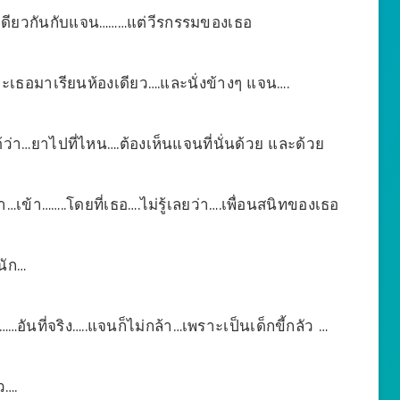
่นเดียวกันกับแจน………แต่วีรกรรมของเธอ
และเธอมาเรียนห้องเดียว….และนั่งข้างๆ แจน….
้ว่า…ยาไปที่ไหน….ต้องเห็นแจนที่นั่นด้วย และด้วย
เข้า……..โดยที่เธอ….ไม่รู้เลยว่า….เพื่อนสนิทของเธอ
นัก…
นที่จริง…..แจนก็ไม่กล้า…เพราะเป็นเด็กขี้กลัว …
ว….