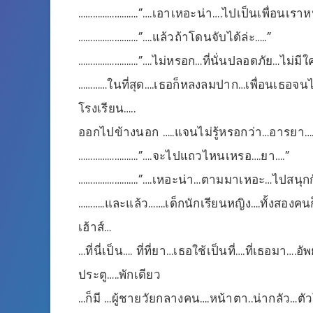
…………………….”….เอาเหอะน่า….ไปเป็นเพื่อนเราห
…………………….”….แล้วถ้าโดนจับได้ล่ะ…..”
…………………….”….ไม่หรอก…ที่นั่นปลอดภัย…ไม่มี
…………ในที่สุด….เธอก็หลงลมปาก…เพื่อนเธอจนได
โรงเรียน…..
ออกไปข้างนอก …..แจนไม่รู้หรอกว่า…อารยา….
…………………….”….จะไปแถวไหนเหรอ….ยา….”
…………………….”….เหอะน่า…ตามมาเหอะ…ไปสนุกก
………..และแล้ว…….เด็กนักเรียนหญิง….ทั้งสองคนก็
เฮ้าส์…
…ที่นี่เป็น…. ที่ที่ยา…เธอใช้เป็นที่….ที่เธอม
ประตู…..พักเดียว
…ก็มี …ผู้ชายวัยกลางคน….หน้าตา..น่ากลัว…ตั