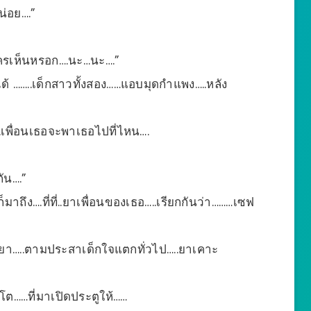
น่อย….”
ใครเห็นหรอก….นะ…นะ….”
้ ……..เด็กสาวทั้งสอง……แอบมุดกำแพง…..หลัง
เพื่อนเธอจะพาเธอไปที่ไหน….
ัน….”
มาถึง….ที่ที่..ยาเพื่อนของเธอ…..เรียกกันว่า………เซฟ
า….อัพยา…..ตามประสาเด็กใจแตกทั่วไป…..ยาเคาะ
วโต……ที่มาเปิดประตูให้……