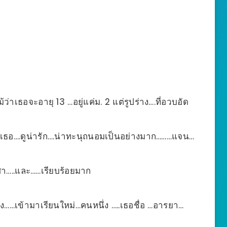
เธอจะอายุ 13 …อยู่แค่ม. 2 แต่รูปร่าง….ที่อวบอัด
้เธอ….ดูน่ารัก….น่าทะนุถนอมเป็นอย่างมาก………แจน…
ียงสา…..และ……เรียบร้อยมาก
หญิง……เข้ามาเรียนใหม่…คนหนึ่ง …..เธอชื่อ …อารยา…