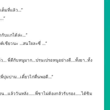
ต็มที่แล้ว….”
….”
กับเเกได้ล่ะ….”
์เชียวนะ ….สนใจละซี่ ….”
…. พี่ดีกับหนูมาก….ปรนเปรอหนูอย่างดี…..ทั้งยา…ทั้ง
บุ่มบ่าม….เดี๋ยวไก่ตื่นพอดี….”
่อน….แล้ววันหลัง……..พี่ชาไม่ต้องกลัวรับรอง…….ได้ชิม