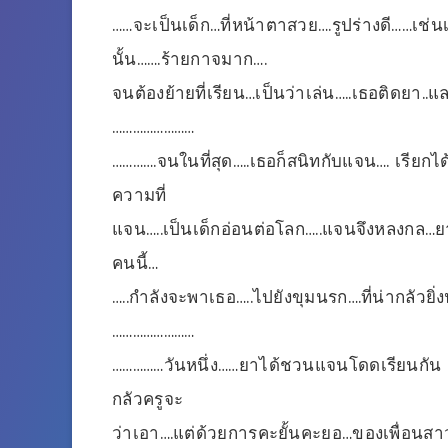
……จะเป็นเด็ก…ที่หน้าตาสวย….รูปร่างดี……เช
นั้น…….ร้ายกาจมาก….
จนต้องย้ายที่เรียน…เป็นว่าเล่น…..เธอติดยา..
……………………
………….จนในที่สุด…..เธอก็สนิทกับแจน…. เรียกได
ความที่
แจน…..เป็นเด็กอ่อนต่อโลก…..แจนจึงหลงกล…ยา…
คนนี้…
…..กำลังจะพาเธอ…..ไปยังขุมนรก….ที่น่ากลัวยิ่ง
……………………
……………วันหนึ่ง……ยาได้ชวนแจนโดดเรียนกัน ……อั
กลัวครูจะ
ว่าเอา….แต่ด้วยการคะยั้นคะยอ…ของเพื่อนสา