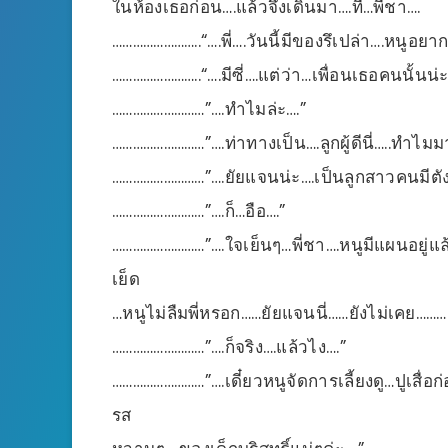
ในห้องเธอก่อน….แล้วจึงเดินมา….ที่…พี่ชา….
……………………..“….พี่….วันนี้มีของรึเปล่า….หนูอยากเ
……………………..“….มีซี่….แต่ว่า…เพื่อนเธอคนนั้นน่ะ
………………………”….ทำไมล่ะ….”
………………………”….ท่าทางเป็น….ลูกผู้ดีนี่…..ทำไมมา
………………………”….ยัยแจนน่ะ….เป็นลูกสาวคนมีตังค
………………………”….ก็…อือ….”
………………………”….ใจเย็นๆ…พี่ชา….หนูมีแผนอยู่แล้ว
เย็ด
…หนูไม่ลืมพี่หรอก……ยัยแจนนี่……ยังไม่เคย……….พี่
………………………”….ก็จริง….แล้วไง….”
………………………”….เดี๋ยวหนูจัดการเลี้ยงดู…ปูเสื่อก
รส