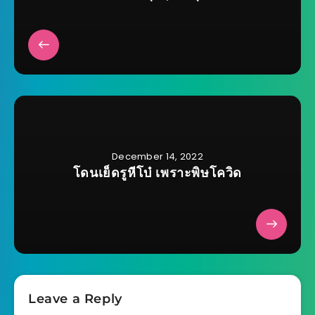
December 14, 2022
โดนเย็ดรูหีโบ๋ เพราะพิษโควิด
Leave a Reply