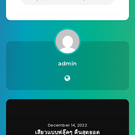
admin
December 14, 2022
เสียวแบบฟลุ๊คๆ คืนสุดยอด