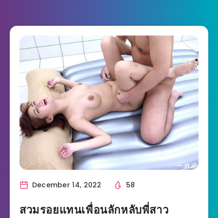
December 14, 2022
58
สวมรอยแทนเพื่อนลักหลับพี่สาว