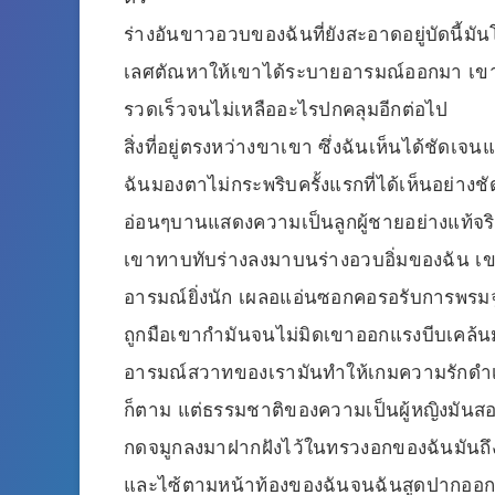
ร่างอันขาวอวบของฉันที่ยังสะอาดอยู่บัดนี้
เลศตัณหาให้เขาได้ระบายอารมณ์ออกมา เขาร
รวดเร็วจนไม่เหลืออะไรปกคลุมอีกต่อไป
สิ่งที่อยู่ตรงหว่างขาเขา ซึ่งฉันเห็นได้ชัด
ฉันมองตาไม่กระพริบครั้งแรกที่ได้เห็นอย่างชั
อ่อนๆบานแสดงความเป็นลูกผู้ชายอย่างแท้จริ
เขาทาบทับร่างลงมาบนร่างอวบอิ่มของฉัน เข
อารมณ์ยิ่งนัก เผลอแอ่นซอกคอรอรับการพรมจูบ
ถูกมือเขากำมันจนไม่มิดเขาออกแรงบีบเคล้นมั
อารมณ์สวาทของเรามันทำให้เกมความรักดำเน
ก็ตาม แต่ธรรมชาติของความเป็นผู้หญิงมันสอนให
กดจมูกลงมาฝากฝังไว้ในทรวงอกของฉันมันถึง
และไซ้ตามหน้าท้องของฉันจนฉันสูดปากออก