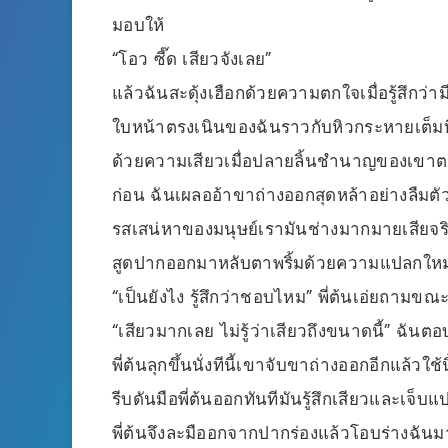
มอบให้
“โอว ซี๊ด เสียวจังเลย”
แล้วฉันสะดุ้งเฮือกด้วยความตกใจเมื่อรู้สึกว่
ใบหน้าตรงเนินของฉันราวกับหิวกระหายเต็มที่ม
ด้วยความเสียวเมื่อปลายลิ้นชำนาญของเขาตวั
ก่อน ฉันเผลออ้าขาถ่างออกสุดหล้าอย่างลืมตัว
รสเสน่หาของมนุษย์เรามันช่างมากมายเสียจริงๆ
สูดปากออกมาหลับตาพริ้มด้วยความแปลกใหม่ใน
“เป็นยังไง รู้สึกว่าชอบไหม” พี่ต้นเอ่ยถามขณะท
“เสียวมากเลย ไม่รู้ว่าเสียวถึงขนาดนี้” ฉันต
พี่ต้นลุกขึ้นนั่งทีนี้เขาจับขาถ่างออกอีกแล้วใช้
รีบดันมือพี่ต้นออกทันทีมันรู้สึกเสียวและเจ็บ
พี่ต้นจึงละมืออกจากปากร่องแล้วโอบร่างฉันมา