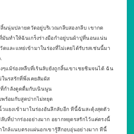
ามีลิ้นนุ่มปลายตวัดอยู่บริเวณกลีบสองกลีบ เขากด
ันทำให้ฉันเกร็งร่างมือกำอยู่บนผ้าปูที่นอนแน่น
ดและแหย่เข้ามาในร่องที่ไม่เคยได้รับรสเช่นนี้มา
.
แม้ร่องหลืบที่เร้นลับยังถูกลิ้นเขาเชยชิมจนได้ ฉัน
รสรักที่พึ่งเคยสัมผัส
ี่กำลังดูดดื่มกับเนินนูน
อบพร้อมกับสูดปากไม่หยุด
นิ้วแยงเข้ามาในร่องอันลึกลับอีก ทีนี้ฉันสะดุ้งสุดตัว
แปล๊บที่ปากร่องอย่างมาก อยากหยุดรสรักไว้แค่ตรงนี้
ใกล้แนบตรงแผ่นอกเขารู้สึกอบอุ่นอย่างมาก ทีนี้