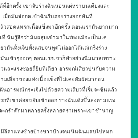
้ที่อีกครั้ง เขาจับร่างฉันนอนแผ่หราบนเตียงและ
เมื่อมันจ่อกดเข้าฉันรีบถอยร่างออกทันที
นีแล้วสอดแทรกเนื้อแข็งมาอีกครั้ง ตอนแรกมันยากมาก
ันที ฉันรู้สึกว่ามันผลุบเข้ามาในร่องแม้จะเป็นแค่
ันทั้งเจ็บทั้งแสบจนพูดไม่ออกได้แต่เกร็งร่าง
็ขยับมันเข้าๆออกๆ ตอนแรกเขาก็ทำอย่างนิ่มนวลเพราะ
มเร็วและแรงซอยถี่ยิบทีเดียว อารมณ์เสียวปนกับความ
มเสียวของแท่งเนื้อแข็งที่ไม่เคยสัมผัสมาก่อน
้ฉันอารมณ์กระเจิงไปด้วยความเสียวที่เริ่มจะชินแล้ว
รกที่เขาค่อยขยับเข้าออก ร่างฉันเด้งขึ้นลงตามแรง
ขาคงจะกรำศึกมาหลายครั้งหลายคราเพราะเขาชำนาญ
ียวมีลีลาแทงซ้ายบ้างขวาบ้างจนเนินฉันแสบไปหมด