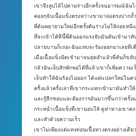
เขาจึงลูบไล้ไปตามร่างอีกครั้งจนอารมณ์ฉันได
ค่อยๆจับเนื้อแข็งตรงหว่างขามาจ่อตรงปากถ้ำ 
พี่ต้นพยายามใหม่อีกครั้งดันร่างไม่ให้ถอยห
ที่จะเข้าได้ทีนี้พี่ต้นออกแรงจับมันดันเข้ามาท
ปลายบานก็เถอะฉันแทบจะร้องออกมาเลยทีเดียวม
เมื่อเนื้อแข็งมิดเข้ามาจนสุดลำแล้วพี่ต้นก
กลัวฉันเจ็บสักพักพอได้ที่แล้วเขาก็เพิ่มควา
เจ็บทำให้ฉันร้องไม่ออก ได้แต่แปลกใหม่ในควา
ครั้งแล้วครั้งเล่าที่เขากระแทกเข้ามามันทำให
และรู้สึกชอบและต้องการมันมากขึ้นกว่าครั้งแ
กระหน่ำเนื้อแข็งที่เขามอบให้ ดูท่าทางเ
และทำด้วยความเร็ว
เขาไม่เพียงแต่แทงท่อนเนื้อทางตรงอย่างเด