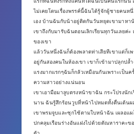
แรกที่ฉันทั้งรักทั้งแค้นที่ได้ฉันเป็นคนแรกนั้น
ไม่เคยโดนเรื่องพรรค์นี้ฉันได้รู้จักผู้ชายคนหนึ
เอง บ้านฉันกับน้าอยู่ติดกันวันหยุดเขามาหา
เขาถึงกับมารับฉันตอนเลิกเรียนทุกวันเลยค่ะ
ของเขา
แล้ววันหนึ่งฉันก็ต้องพลาดท่าเสียทีเขาแต่ก
อยู่กันสองคนในห้องเขา เขาก็เข้ามาปลุกปล
แรงมากแรกๆฉันก็กลัวเหมือนกันเพราะเป็นครั้งแร
ความสาวอย่างแน่นอน
เขาเอามือมาลูบตรงหน้าขาฉัน กระโปรงนักเรี
นาน ฉันรู้สึกร้อนวูบที่หน้าไปหมดทั้งตื่นเต้
เขาพรมจูบและซุกไซ้ตามใบหน้าฉัน เผลอแผล็บเด
ปกคลุมเรือนร่างอันแฝงไปด้วยตัณหาราคะของฉ
ตัว