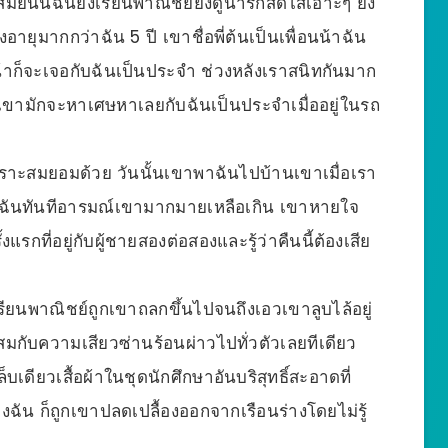
 สมัยนั้นฉันยังเรียนพาณิชย์ยังดูน่ารักสดใสเอ๊าะๆ ยัง
่งอายุมากกว่าฉัน 5 ปี เขาชื่อพี่ต้นเป็นเพื่อนน้าฉัน
น้าก็จะเจอกับฉันเป็นประจำ ช่วงหลังเราสนิทกันมาก
 เขามักจะหาเศษหาเลยกับฉันเป็นประจำเมื่ออยู่ในรถ
็เพราะสมยอมด้วย วันนั้นเขาพาฉันไปบ้านเขาเมื่อเรา
้ำฉันทันทีอารมณ์เขามากมายเหลือเกิน เขาหายใจ
กที่อยู่กับผู้ชายสองต่อสองและรู้ว่าคืนนี้ต้องเสีย
ยนพาณิชย์ถูกเขาถลกขึ้นไปจนถึงเอวเขาลูบไล้อยู่
นผสมกับความเสียวซ่านร้อนผ่าวไปทั่วตัวเลยทีเดียว
ียวเสื้อผ้าในชุดนักศึกษาอันบริสุทธิ์สะอาดที่
ัน ก็ถูกเขาปลดเปลื้องออกจากเรือนร่างโดยไม่รู้