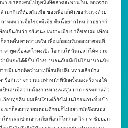
เลยพาเขาสองคนไปดูหนังที่ตลาดสะพานใหม่ ออกจาก
ล้ามากินที่ห้องกันเมีย ของเพื่อนก็ดันขอร่วมวงด้วย
ถามผมว่าเมื่อไรจะมีเมีย คืนนี้อยากไหม ถ้าอยากก็
เพื่อนยืนยันว่า จริงๆนะ เพราะเมียเขาก็ชอบผม เพื่อน
ิก็คาดคั้นหาความจริง เพื่อนก็ยอมรับออกมาตอนที่
เรา จะพูดเรื่องอะไรคงเปิดโอกาสให้นั่นเอง ก็ได้ความ
ี่ว่ามันจะได้ดีขึ้น บ้างขานอนกับเมียไม่ได้มานานนับ
สารเมียมากคิดว่ามาเปลี่ยนที่เปลี่ยนทางเสียบ้าง
งหารือกันว่าจะวานผมทำหน้าที่สักครั้งสองครั้ง พอให้
อเป็นคนมีความต้องการทางเพศสูง มาก ะรรมดาแล้ว
กือบทุกคืน ผมเห็นใจแต่ก็ยังไม่แน่ใจจนกระทั่งเข้า
ียเขาก็ลงมาหาผมตอนดึกผมก็ไม่อยากขัดจึงสนอง
ห้ผมล่มปากอ่าวเมียเพื่อนก็ไม่ว่าอะไร กระซิบบอก