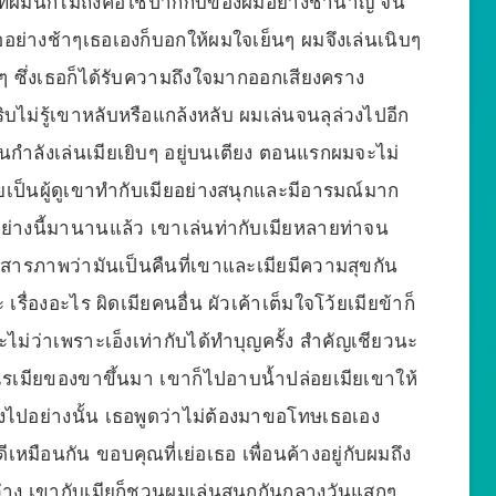
ิ่งที่ผมนึกไมถึงคือใช้ปากกับของผมอย่างชำนาญ จน
ธออย่างช้าๆเธอเองก็บอกให้ผมใจเย็นๆ ผมจึงเล่นเนิบๆ
งๆ ซึ่งเธอก็ได้รับความถึงใจมากออกเสียงคราง
บไม่รู้เขาหลับหรือแกล้งหลับ ผมเล่นจนลุล่วงไปอีก
ื่อนกำลังเล่นเมียเยิบๆ อยู่บนเตียง ตอนแรกผมจะไม่
ลยเป็นผู้ดูเขาทำกับเมียอย่างสนุกและมีอารมณ์มาก
อย่างนี้มานานแล้ว เขาเล่นท่ากับเมียหลายท่าจน
สารภาพว่ามันเป็นคืนที่เขาและเมียมีความสุขกัน
ื่องอะไร ผิดเมียคนอื่น ผัวเค้าเต็มใจโว้ยเมียข้าก็
ะไม่ว่าเพราะเอ็งเท่ากับได้ทำบุญครั้ง สำคัญเชียวนะ
ะไรเมียของขาขึ้นมา เขาก็ไปอาบน้ำปล่อยเมียเขาให้
ไปอย่างนั้น เธอพูดว่าไม่ต้องมาขอโทษเธอเอง
มือนกัน ขอบคุณที่เย่อเธอ เพื่อนค้างอยู่กับผมถึง
ว่าง เขากับเมียก็ชวนผมเล่นสนุกกันกลางวันแสกๆ