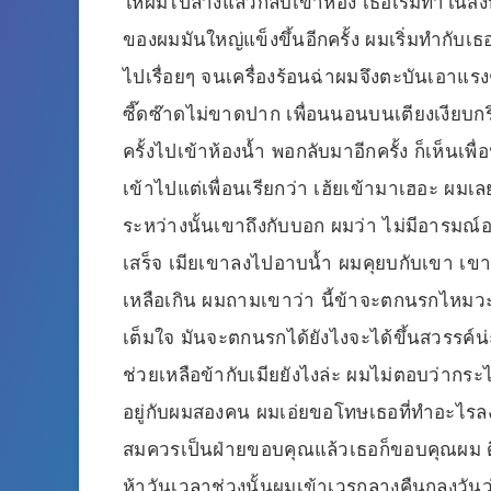
ให้ผมไปล้างแล้วกลับเข้าห้อง เธอเริ่มทำในส
ของผมมันใหญ่แข็งขึ้นอีกครั้ง ผมเริ่มทำกับเ
ไปเรื่อยๆ จนเครื่องร้อนฉ่าผมจึงตะบันเอาแร
ซี๊ดซ๊าดไม่ขาดปาก เพื่อนนอนบนเตียงเงียบกริ
ครั้งไปเข้าห้องน้ำ พอกลับมาอีกครั้ง ก็เห็นเพ
เข้าไปแต่เพื่อนเรียกว่า เฮ้ยเข้ามาเฮอะ ผมเ
ระหว่างนั้นเขาถึงกับบอก ผมว่า ไม่มีอารมณ์
เสร็จ เมียเขาลงไปอาบน้ำ ผมคุยบกับเขา เขา
เหลือเกิน ผมถามเขาว่า นี้ข้าจะตกนรกไหมวะ เร
เต็มใจ มันจะตกนรกได้ยังไงจะได้ขึ้นสวรรค์น่
ช่วยเหลือข้ากับเมียยังไงล่ะ ผมไม่ตอบว่ากร
อยู่กับผมสองคน ผมเอ่ยขอโทษเธอที่ทำอะไรลง
สมควรเป็นฝ่ายขอบคุณแล้วเธอก็ขอบคุณผม ดีเห
ห้าวันเวลาช่วงนั้นผมเข้าเวรกลางคืนกลงวัน