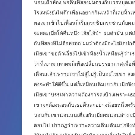
นอนเฝ้าห้อง พอคืนที่สองผมตรงกับเวรหยุด
โรงหนังยังไมดึกเพื่อนอยากกินเหล้าก็เลยหิ้วเห
พอเมาเข้าไปเพื่อนก็เริ่มกระซิบกระซาบกับผม 
จะสละเมียให้คืนหนึ่ง เฮ้ยไอ้บ้า ผมด่ามัน แต่
กันทีสองทีไม่ถือหรอก ผมว่าต้องมีอะไรผิดปกต
เมียเขาขอตัวเลี่ยงไปเข้าห้องน้ำเหมือนรู้ว่า
ว่าที่เขามาหาผมก็เพื่อเปลี่ยนบรรยากาศเพื่อท
เดือนแล้วเพราะเขาไม่สู้ไม่รู้เป็นอะไรเขา สง
คงจะทำให้ดีขึ้น แต่ก็เหมือนเดิมเขากับเมียจึ
เมียเขาบรรเทาความต้องการลงบ้างเพราะเธ
เขาจะต้องนอนกับเธอคืนละอย่างน้อยหนึ่งครับเ
นอนกับเขานอนบนเตียงกับเมียผมนอนล่าง เม
ตอบไป ปรากฏว่าเพราะความตื่นเต้นมากจึงทำใ