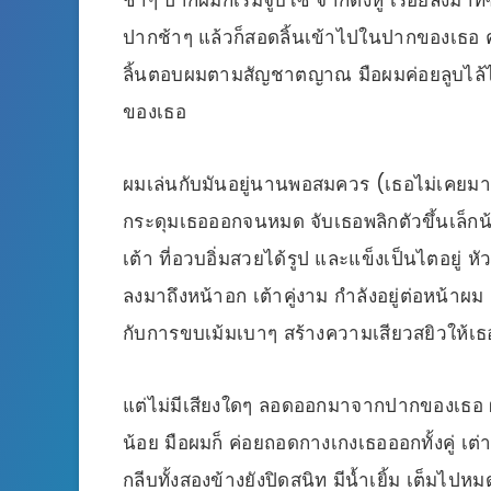
ปากช้าๆ แล้วก็สอดลิ้นเข้าไปในปากของเธอ ค
ลิ้นตอบผมตามสัญชาตญาณ มือผมค่อยลูบไล้ไป
ของเธอ
ผมเล่นกับมันอยู่นานพอสมควร (เธอไม่เคยมาก
กระดุมเธอออกจนหมด จับเธอพลิกตัวขึ้นเล็กน้อ
เต้า ที่อวบอิ่มสวยได้รูป และแข็งเป็นไตอยู่ 
ลงมาถึงหน้าอก เต้าคู่งาม กำลังอยู่ต่อหน้าผม
กับการขบเม้มเบาๆ สร้างความเสียวสยิวให้เธ
แต่ไม่มีเสียงใดๆ ลอดออกมาจากปากของเธอ ผมเล
น้อย มือผมก็ ค่อยถอดกางเกงเธอออกทั้งคู่ เ
กลีบทั้งสองข้างยังปิดสนิท มีน้ำเยิ้ม เต็มไป