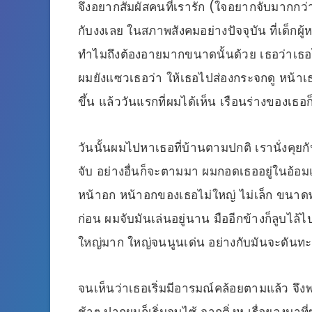
จึงอยากสัมผัสคนที่เรารัก (ใจอยากจับมากก
กับงงเลย ในสภาพสังคมอย่างปัจจุบัน ที่เด็กผู
ทำไมถึงต้องอายมากขนาดนั้นด้วย เธอว่าเธอไม
ผมยังแซวเธอว่า ให้เธอไปส่องกระจกดู หน้าเธ
ขึ้น แล้ววันแรกที่ผมได้เห็น เรือนร่างของเธอก
วันนั้นผมไปหาเธอที่บ้านตามปกติ เรานั่งคุยกั
จับ อย่างอื่นก็จะตามมา ผมกอดเธออยู่ในอ้อมแขน
หน้าอก หน้าอกของเธอไม่ใหญ่ ไม่เล็ก ขนาด
ก่อน ผมจับมันเล่นอยู่นาน มืออีกข้างก็ลูบไ
ใหญ่มาก ใหญ่จนนูนเด่น อย่างกับมันจะดันทะ
จนเห็นว่าเธอเริ่มมีอารมณ์คล้อยตามแล้ว จึ
ช้าๆ ปากผมก็เริ่มจูบไซ้ จากติ่งหู เรื่อยลงมา