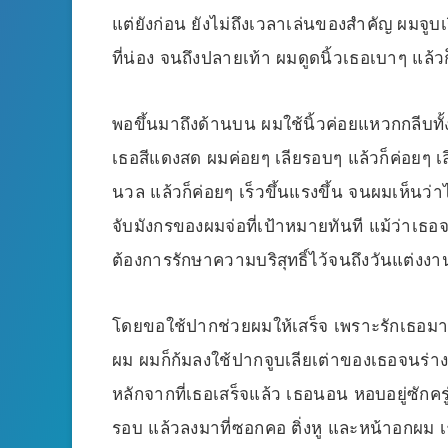
แต่ยังก่อน ยังไม่ถึงเวลาเล่นของสำคัญ ผมจูบเ
ที่น่อง จนถึงปลายเท้า ผมดูดนิ้วเธอเบาๆ แล้ว
พอขึ้นมาถึงด้านบน ผมใช้นิ้วค่อยแหวกกลีบทั
เธอสีแดงสด ผมค่อยๆ เลียรอบๆ แล้วก็ค่อยๆ เลี
นวล แล้วก็ค่อยๆ เร็วขึ้นแรงขึ้น จนผมเห็นว่าไ
จับมังกรของผมจ่อที่เป้าหมายทันที แม้ว่าเธอ
ต้องการรักษาความบริสุทธิ์ไว้จนถึงวันแต่งง
โดยขอใช้ปากช่วยผมให้เสร็จ เพราะรักเธอมาก
ผม ผมก็ก้มลงใช้ปากจูบเลียเต่าของเธอจนร่าง
หลักจากที่เธอเสร็จแล้ว เธอนอน หอบอยู่ซักคร
รอบ แล้วลงมาที่ซอกคอ ติ่งหู และหน้าอกผม เ