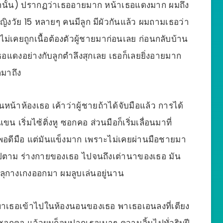
ว่านั้น) ปรากฏว่าเธออายมาก หน้าเธอแดงมาก ผมถึง
้หญิงวัย 15 หลายๆ คนมีลูก มีผัวกันแล้ว ผมถามเธอว่า
่เคยถูกเนื้อต้องตัวผู้ชายมาก่อนเลย ก่อนกลับบ้าน
อแดงอย่างกับลูกตำลึงสุกเลย เธอก็เลยยิ่งอายมาก
็มาถึง
นหน้าห้องเธอ เค้าว่าผู้ชายถ้าได้จับมือแล้ว การได้
 เริ่มไซ้ติ่งหู ซอกคอ ส่วนมือก็เริ่มเลื่อนมาที่
พอดีมือ แต่มันแข็งมาก เพราะไม่เคยผ่านมือชายมา
ล้ไปตาม ร่างกายของเธอ ไปจนถึงเต่านาของเธอ มัน
ลุกางเกงออกมา ผมลูบเล่นอยู่นาน
งพาเธอเข้าไปในห้องนอนของเธอ พาเธอเอนลงที่เตียง
ที่ซอกคอ แล้วผมก็จูบปากเธอเบาๆ ควานลิ้นไปทั่วริมฝี