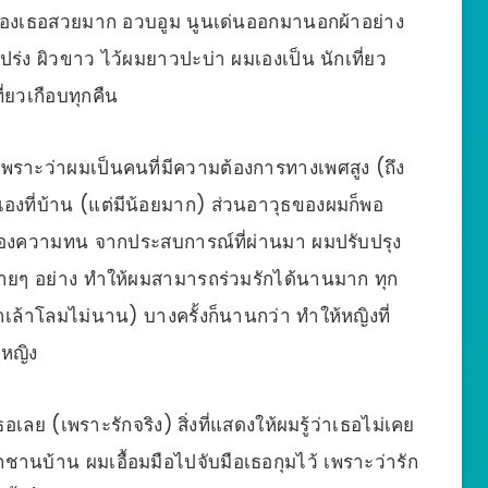
ต่าของเธอสวยมาก อวบอูม นูนเด่นออกมานอกผ้าอย่าง
ปร่ง ผิวขาว ไว้ผมยาวปะบ่า ผมเองเป็น นักเที่ยว
ี่ยวเกือบทุกคืน
เพราะว่าผมเป็นคนที่มีความต้องการทางเพศสูง (ถึง
วเองที่บ้าน (แต่มีน้อยมาก) ส่วนอาวุธของผมก็พอ
อเรื่องความทน จากประสบการณ์ที่ผ่านมา ผมปรับปรุง
ลายๆ อย่าง ทำให้ผมสามารถร่วมรักได้นานมาก ทุก
(ถ้าเล้าโลมไม่นาน) บางครั้งก็นานกว่า ทำให้หญิงที่
หญิง
เลย (เพราะรักจริง) สิ่งที่แสดงให้ผมรู้ว่าเธอไม่เคย
อกชานบ้าน ผมเอื้อมมือไปจับมือเธอกุมไว้ เพราะว่ารัก