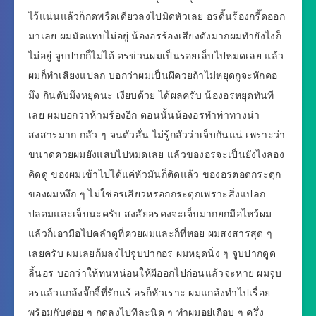
ไว้แน่นแล้วก็กดพรืดเดียวลงไปมิดหัวเลย อรดิ้นร้องกรี๊ดออก
มาเลย ผมมัดแทบไม่อยู่ น้องอรร้องเสียงดังมากผมทำยังไงก็
ไม่อยู่ จูบปากก็ไม่ได้ อรข่วนผมเป็นรอยเล็บไปหมดเลย แล้ว
ผมก็ทำเสียงแปลก บอกว่าผมเป็นผีควยถ้าไม่หยุดกูจะหักคอ
มึง กินตับมึงหยุดนะ เงียบด้วย ได้ผลครับ น้องอรหยุดทันที
เลย ผมบอกว่าห้ามร้องอีก ตอนนั้นน้องอรทำท่าทางน่า
สงสารมาก กลัว ๆ จนตัวสั่น ไม่รู้กลัวว่าเจ็บกันแน่ เพราะว่า
ขนาดควยผมยังแสบไปหมดเลย แล้วของอรจะเป็นยังไงลอง
คิดดู ของผมเข้าไปได้แค่หัวมันก็ติดแล้ว ของอรตอดกระตุก
ของผมหงึก ๆ ไม่ใช่อรเสียวหรอกกระตุกเพราะสิ่งแปลก
ปลอมและเจ็บนะครับ สงสัยอรคงจะเจ็บมากยกมือไหว้ผม
แล้วก็เอามือไปคลำดูที่ควยผมและก็ที่หอย ผมสงสารสุด ๆ
เลยครับ ผมเลยก้มลงไปจูบปากอร ผมหยุดนิ่ง ๆ จูบปากดูด
ลิ้นอร บอกว่าให้ทนหน่อนให้ผีออกไปก่อนแล้วจะหาย ผมจูบ
อรแล้วแกล้งจั๊กจี้ที่รักแร้ อรก็หัวเราะ ผมแกล้งทำไปเรื่อย
พร้อมกับค่อย ๆ กดลงไปทีละนิด ๆ ทำผมอยู่เกือบ ๆ ครึ่ง