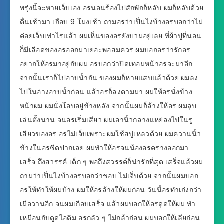
พรุ่งนี้จะหายเจ็บเอง อรนอนร้องไปสักพักก็หลับ ผมก็หลับด้วย
ตื่นเช้ามา เกือบ 9 โมงเช้า ถามอรว่าเป็นไงบ้างอรบอกว่าไม่
ค่อยเจ็บเท่าไรแล้ว ผมเห็นของอรยังบวมอยู่เลย ที่ผ้าปูที่นอน
ก็มีเลือดของอรออกมาเยอะพอสมควร ผมบอกอรว่ารักอร
อยากให้อรมาอยู่กับผม อรบอกว่าปิดเทอมหน้าอรจะมาอีก
จากนั้นเราก็ไปอาบน้ำกัน ของผมก็หายแสบแล้วด้วย ผมลง
ไปในอ่างอาบน้ำก่อน แล้วอรก็ลงตามมา ผมให้อรนั่งข้าง
หน้าผม ผมนั่งโอบอยู่ข้างหลัง จากนั้นผมก็ล้างให้อร ผมลูบ
เล่นตั้งนาน จนอรเริ่มเสียว ผมเอานิ้วกลางแหย่ลงไปในรู
เสียวของอร อรไม่เจ็บเพราะผมใช้สบู่เหลวด้วย ผมควานนิ้ว
ข้างในอรซีดปากเลย ผมทำให้อรจนน้องอรครางออกมา
เสร็จ ถึงสวรรค์ เด็ก ๆ พอถึงสวรรค์ก็น่ารักที่สุด เสร็จแล้วผม
ถามว่าเป็นไงบ้างอรบอกว่าชอบ ไม่เจ็บด้วย จากนั้นผมบอก
อรให้ทำให้ผมบ้าง ผมให้อรล้างให้ผมก่อน วันนี้อรทำเก่งกว่า
เมือวานอีก จนผมเกือบเสร็จ แล้วผมบอกให้อรดูดให้ผม ทำ
เหมือนกับดูดไอติม อรกลัว ๆ ไม่กล้าก่อน ผมบอกให้เลียก่อน