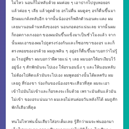
ไม่ไหว นอนก็ไม่หลับด้วย ผมค่อย ๆ เอาปากไปจูบหอยอร
แล้วค่อย ๆ เลีย แล้วดูดด้วย อรไม่ตื่น ผมดูดๆ อรก็ตื่นขึ้นมา
อีกผมแกล้งหลับอีก จากนั้นน้องอรก็พลิกตัวนอนตะแคง ผม
เลยมานอนด้านหลังของอร นอนกอดอรแน่นเลย จากนั้นผม
ก็ถอดกางเกงออก ของผมมันขึ้นแข็งมาเป็นชั่วโมงแล้ว จาก
นั้นผมเอาของผมไปถูตรงร่องก้นและก็ซอกขาของอร และก็
ตรงหอยของอรด้วย ผมถูเพลิน ๆ อยู่อรก็ตื่นขึ้นมาบอกว่าไม่รู้
อะไรอยู่ที่ขา ผมบอกว่าผีควยแน่ ๆ เลย ผมบอกให้อรเงียบไว้
อยู่นิ่ง ๆ สักพักมันจะไปเอง ให้อรนอนนิ่ง ๆ และให้นอนหลับ
ไม่ต้องไปคิดแล้วมันจะไปเอง ผมพูดอย่างนั้นได้ผลครับ ผม
เลยถู ที่ร่องขา ร่องก้นของน้องอรซะเสียวที่สุด ผมจะเอา
เข้าไปมันไม่เข้าและก็อรคงจะเจ็บด้วย เพราะมันดันแล้วมัน
ไม่เข้า ของอรแน่นมาก ผมเลยไม่สนค่อยวันหลังก็ได้ ผมถูสัก
พักก็เสียวที่สุด
ทนไม่ไหวพ่นนั้นเสียวใส่อรเต็มเลย รู้สึกว่าผมจะพ่นออกมา