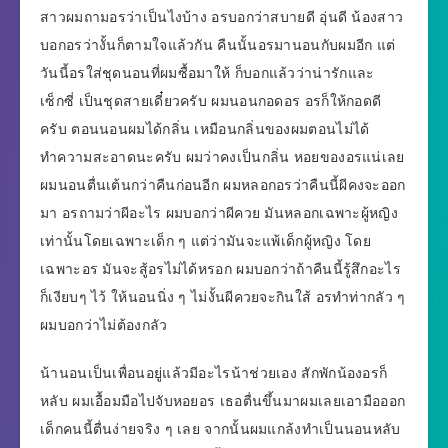
สาวผมถามอรว่าเป็นไงบ้าง อรบอกว่าสบายดี อุ่นดี น้องสาว
บอกอรว่างั้นก็ตามใจแล้วกัน คืนนั้นอรมานอนกับผมอีก แต่
วันนี้อรใส่ชุดนอนที่ผมซื้อมาให้ ก็บอกแล้วว่าน่ารักและ
เซ็กซี่ เป็นชุดสายเดี๋ยวครับ ผมนอนกอดอร อรก็ให้กอดดี
ครับ ตอนนอนผมได้กลิ่น เหมือนกลิ่นของผมตอนไม่ได้
ทำความสะอาดนะครับ ผมว่าคงเป็นกลิ่น หอยของอรแน่เลย
ผมนอนตื่นเต้นกว่าคืนก่อนอีก ผมหลอกอรว่าคืนนี้ผีคงจะออก
มา อรถามว่าผีอะไร ผมบอกว่าผีควย มันหลอกเฉพาะผู้หญิง
เท่านั้นโดยเฉพาะเด็ก ๆ แต่ว่ามันจะแพ้เด็กผู้หญิง โดย
เฉพาะอร มันจะสู้อรไม่ได้หรอก ผมบอกว่าถ้าคืนนี้รู้สึกอะไร
ก็เงียบๆ ไว้ ให้นอนนิ่ง ๆ ไม่งั้นผีควยจะกินใส้ อรทำท่ากลัว ๆ
ผมบอกว่าไม่ต้องกลัว
น้านอนเป็นเพื่อนอยู่แล้วมีอะไรน้าช่วยเอง สักพักน้องอรก็
หลับ ผมเอื้อมมือไปจับหอยอร เธอตื่นขึ้นมาผมเลยเอามือออก
เด็กคนนี้ตื่นง่ายจริง ๆ เลย จากนั้นผมแกล้งทำเป็นนอนหลับ