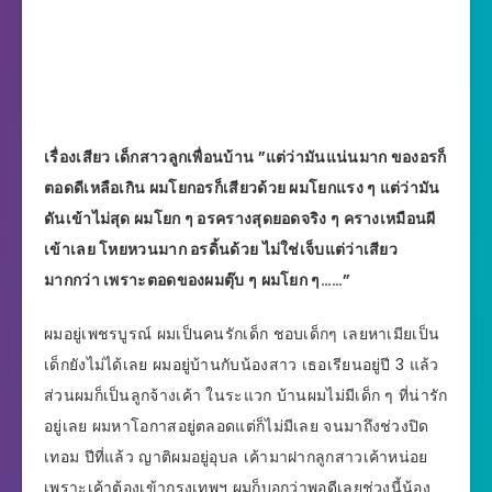
เรื่องเสียว เด็กสาวลูกเพื่อนบ้าน ”แต่ว่ามันแน่นมาก ของอรก็
ตอดดีเหลือเกิน ผมโยกอรก็เสียวด้วย ผมโยกแรง ๆ แต่ว่ามัน
ดันเข้าไม่สุด ผมโยก ๆ อรครางสุดยอดจริง ๆ ครางเหมือนผี
เข้าเลย โหยหวนมาก อรดิ้นด้วย ไม่ใช่เจ็บแต่ว่าเสียว
มากกว่า เพราะตอดของผมตุ๊บ ๆ ผมโยก ๆ……”
ผมอยู่เพชรบูรณ์ ผมเป็นคนรักเด็ก ชอบเด็กๆ เลยหาเมียเป็น
เด็กยังไม่ได้เลย ผมอยู่บ้านกับน้องสาว เธอเรียนอยู่ปี 3 แล้ว
ส่วนผมก็เป็นลูกจ้างเค้า ในระแวก บ้านผมไม่มีเด็ก ๆ ที่น่ารัก
อยู่เลย ผมหาโอกาสอยู่ตลอดแต่ก็ไม่มีเลย จนมาถึงช่วงปิด
เทอม ปีที่แล้ว ญาติผมอยู่อุบล เค้ามาฝากลูกสาวเค้าหน่อย
เพราะเค้าต้องเข้ากรุงเทพฯ ผมก็บอกว่าพอดีเลยช่วงนี้น้อง