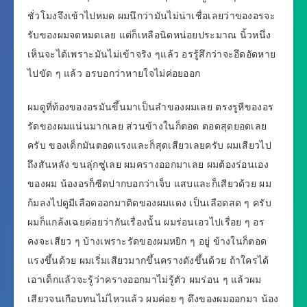
ชั่วโมงจึงเข้าไปหมด ผมนึกว่ามันไม่น่าเชื่อเลยว่าของอรจะ
รับของผมจดหมดเลย แต่ก็เหลือนิดหน่อยประมาณ นิ้วหนึ่ง
เห็นจะได้เพราะมันไม่เข้าจริง ๆแล้ว อรรู้สึกว่าจะอึดอัดหาย
ไปขัด ๆ แล้ว อรบอกว่าหายใจไม่ค่อยออก
ผมดูที่ท้องของอรมันขึ้นมาเป็นลำของผมเลย ตรงรูหีของอร
รัดของผมแน่นมากเลย ส่วนข้างในก็ตอด ตอดสุดยอดเลย
ครับ ของเด็กมันตอดแรงและก็สุดเสียวเลยครับ ผมเสียวไป
ถึงสันหลัง ขนลุ่กซู่เลย ผมครางออกมาเลย ผมต้องร่อนเอง
ของผม น้องอรก็ซีดปากบอกว่าเจ็บ แสบและก็เสียวด้วย ผม
ก้มลงไปดูมีเลือดออกมาติดของผมแดง เป็นเลือดสด ๆ ครับ
ผมก็แกล้งเฉยค่อยว่ากันเรื่องนั้น ผมร่อนเอวไปเรื่อย ๆ อร
คงจะเสียว ๆ บ้างเพราะรัดของผมหยิก ๆ อยู่ ข้างในก็ตอด
แรงขึ้นด้วย ผมเริ่มเสียวมากขึ้นครางดังขึ้นด้วย ถ้าใครได้
เอาเด็กแล้วจะรู้ว่าครางออกมาไม่รู้ตัว ผมร่อน ๆ แล้วผม
เสียวจนเกือบทนไม่ไหวแล้ว ผมค่อย ๆ ดึงของผมออกมา น้อง