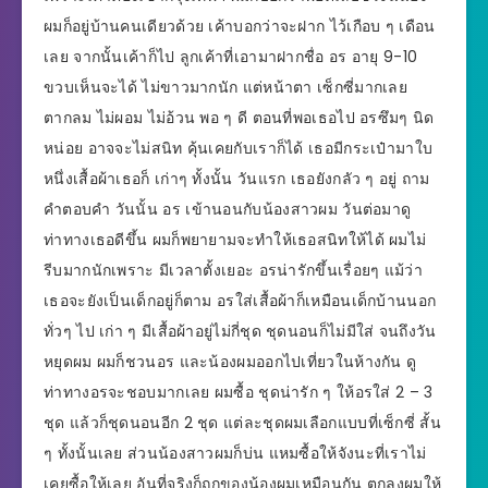
ผมก็อยู่บ้านคนเดียวด้วย เค้าบอกว่าจะฝาก ไว้เกือบ ๆ เดือน
เลย จากนั้นเค้าก็ไป ลูกเค้าที่เอามาฝากชื่อ อร อายุ 9-10
ขวบเห็นจะได้ ไม่ขาวมากนัก แต่หน้าตา เซ็กซี่มากเลย
ตากลม ไม่ผอม ไม่อ้วน พอ ๆ ดี ตอนที่พอเธอไป อรซึมๆ นิด
หน่อย อาจจะไม่สนิท คุ้นเคยกับเราก็ได้ เธอมีกระเป๋ามาใบ
หนึ่งเสื้อผ้าเธอก็ เก่าๆ ทั้งนั้น วันแรก เธอยังกลัว ๆ อยู่ ถาม
คำตอบคำ วันนั้น อร เข้านอนกับน้องสาวผม วันต่อมาดู
ท่าทางเธอดีขึ้น ผมก็พยายามจะทำให้เธอสนิทให้ได้ ผมไม่
รีบมากนักเพราะ มีเวลาตั้งเยอะ อรน่ารักขึ้นเรื่อยๆ แม้ว่า
เธอจะยังเป็นเด็กอยู่ก็ตาม อรใส่เสื้อผ้าก็เหมือนเด็กบ้านนอก
ทั่วๆ ไป เก่า ๆ มีเสื้อผ้าอยู่ไม่กี่ชุด ชุดนอนก็ไม่มีใส่ จนถึงวัน
หยุดผม ผมก็ชวนอร และน้องผมออกไปเที่ยวในห้างกัน ดู
ท่าทางอรจะชอบมากเลย ผมซื้อ ชุดน่ารัก ๆ ให้อรใส่ 2 – 3
ชุด แล้วก็ชุดนอนอีก 2 ชุด แต่ละชุดผมเลือกแบบที่เซ็กซี่ สั้น
ๆ ทั้งนั้นเลย ส่วนน้องสาวผมก็บ่น แหมซื้อให้จังนะที่เราไม่
เคยซื้อให้เลย อันที่จริงก็ถูกของน้องผมเหมือนกัน ตกลงผมให้