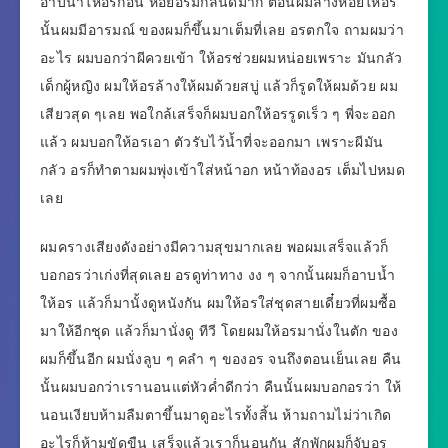
อาบน้ำให้อรก่อน หอยอรมีกลินดีมาก ตอนผมล้างหอยให้อร
นั้นผมมีอารมณ์ ของผมก็ขึ้นมาเต็มที่เลย อรตกใจ ถามผมว่า
อะไร ผมบอกว่าผีควยเข้า ให้อรช่วยผมหน่อยเพราะ มันกลัว
เด็กผู้หญิง ผมให้อรล้างให้ผมด้วยสบู่ แล้วก็รูดให้ผมด้วย ผม
เสียวสุด ๆเลย พอใกล้เสร็จก็ผมบอกให้อรรูดเร็ว ๆ พี่จะออก
แล้ว ผมบอกให้อรเอา ตัวรับไว้น้ำที่จะออกมา เพราะผีมัน
กลัว อรก็ทำตามผมพุ่งเข้าใส่หน้าอก หน้าท้องอร เต็มไปหมด
เลย
ผมครางเสียงดังอย่างมีความสุขมากเลย พอผมเสร็จแล้วก็
บอกอรว่าเก่งที่สุดเลย อรดูท่าทาง งง ๆ จากนั้นผมก็อาบน้ำ
ให้อร แล้วก็มานั้งดูหนังกัน ผมให้อรใส่ชุดสายเดี๋ยวที่ผมซื้อ
มาให้อีกชุด แล้วก็มานั่งดู ทีวี โดยผมให้อรมานั่งในตัก ของ
ผมก็ขึ้นอีก ผมนั่งลูบ ๆ คลำ ๆ ของอร จนถึงตอนเย็นเลย คืน
นั้นผมบอกว่าเรานอนแต่หัวค่ำดีกว่า คืนนั้นผมบอกอรว่า ให้
นอนเงียบห้ามลืมตาขึ้นมาดูอะไรทั้งสิ้น ห้ามถามไม่ว่าเกิด
อะไรก็ห้ามขัดขืน เสร็จแล้วเราก็นอนกัน สักพักผมก็จับอร