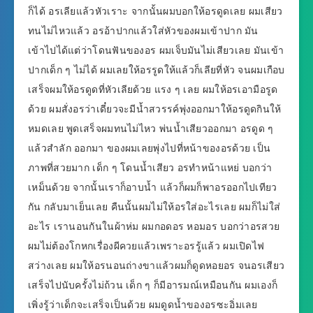
ก็ได้ อรเลียแล้วหัวเราะ จากนั้นผมบอกให้อรดูดเลย ผมเสียว
ทนไม่ไหวแล้ว อรอ้าปากแล้วใส่หัวของผมเข้าปาก มัน
เข้าไปได้แต่ว่าโดนฟันของอร ผมเจ็บมันไม่เสียวเลย มันเข้า
ปากเด็ก ๆ ไม่ได้ ผมเลยให้อรรูดให้แล้วก็เลียที่หัว จนผมเกือบ
เสร็จผมให้อรดูดที่หัวเลียด้วย แรง ๆ เลย ผมให้อรเอามือรูด
ด้วย ผมสั่งอรว่าเดี๋ยวจะมีน้ำสวรรค์พุ่งออกมาให้อรดูดกินให้
หมดเลย พูดเสร็จผมทนไม่ไหว พ่นน้ำเสียวออกมา อรดูด ๆ
แล้วสำลัก ออกมา ของผมเลยพุ่งไปที่หน้าของอรด้วย เป็น
ภาพที่สวยมาก เด็ก ๆ โดนน้ำเสียว อรทำหน้าแหย่ บอกว่า
เหม็นด้วย จากนั้นเราก็อาบน้ำ แล้วก็ผมก็พาอรออกไปเทียว
กัน กลับมาเย็นเลย คืนนั้นผมไม่ให้อรใส่อะไรเลย ผมก็ไม่ใส่
อะไร เรานอนกันในผ้าห่ม ผมกอดอร หอมอร บอกว่าอรสวย
ผมไม่ต้องโกหกเรื่องผีควยแล้วเพราะอรรู้แล้ว ผมเปิดไฟ
สว่างเลย ผมให้อรนอนถ่างขาแล้วผมก็ดูดหอยอร จนอรเสียว
เสร็จไปนับครั้งไม่ถ้วน เด็ก ๆ ก็มีอารมณ์เหมือนกัน ผมเองก็
เพิ่งรู้ว่าเด็กจะเสร็จเป็นด้วย ผมดูดน้ำของอรซะอิ่มเลย