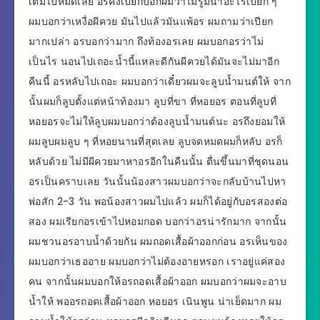
เต็มไปหมดเลย อรคงเปียกบอกผมว่าไม่รู้มีน้ำอะไรเปียก ๆ
ผมบอกว่าเหงื่อผีควย มันไปแล้วมันแพ้อร ผมถามว่าเปียก
มากเปล่า อรบอกว่ามาก ถึงท้องอรเลย ผมบอกอรว่าไม่
เป็นไร นอนไปเถอะน้ำนี้แหละดีกันผีควยได้มันจะไม่มาอีก
คืนนี้ อรหลับไปเถอะ ผมบอกว่าเดี๋ยวผมจะลูบน้ำมนต์ให้ จาก
นั้นผมก็ลูบตั้งแต่หน้าท้องมา ลูบที่ขา ที่หอยอร ตอนที่ลูบที่
หอยอรจะไม่ให้ลูบผมบอกว่าต้องลูบน้ำมนต์นะ อรถึงยอมให้
ผมลูบผมลูบ ๆ ที่หอยนานที่สุดเลย ลูบจดหมดผมก็หลับ อรก็
หลับด้วย ไม่มีผีควยมาหาอรอีกในคืนนั้น ตื่นขึ้นมาที่ชุดนอน
อรเป็นคราบเลย วันนั้นน้องสาวผมบอกว่าจะกลับบ้านไปหา
พ่อสัก 2-3 วัน พอน้องสาวผมไปแล้ว ผมก็ได้อยู่กับอรสองต่อ
สอง ผมเรียกอรเข้าไปหอมกอด บอกว่าอรน่ารักมาก จากนั้น
ผมชวนอรอาบน้ำด้วยกัน ผมถอดเสื้อผ้าออกก่อน อรเห็นของ
ผมบอกว่าเธออาย ผมบอกว่าไม่ต้องอายหรอก เราอยู่แค่สอง
คน จากนั้นผมบอกให้อรถอดเสื้อผ้าออก ผมบอกว่าผมจะอาบ
น้ำให้ พออรถอดเสื้อผ้าออก หอยอร เนินพูน น่าเย็ดมาก ผม