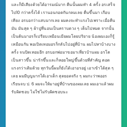
และก็มีเสียงด้วยได้อารมณ์มาก คืนนั้นผมทำ 4 ครั้ง อรเสร็จ
ไป10 กว่าครั้งได้ เรานอนกอดกันกลมเลย ตื่นขึ้นมา เกือบ
เทียง อรบอกว่าแสบมากเลย ผมคงจะทำแรงไปเพราะเมื่อคืน
มัน มันสุด ๆ ผ้าปูที่นอนเป็นคราบดวง ๆ เต็มไปหมด จากนั้น
เป็นต้นมาอรก็เปรียบเหมือนเมียผมโดยปริยาย น้องผมเองก็รู้
เหมือนกัน พอเปิดเทอมอรก็กลับไปอยู่ที่บ้าน ผมไปหาบ้างบาง
ครั้ง จนปิดเทอมอีก อรบอกพ่อมาขอมาเที่ยวบ้านผม อรโต
เป็นสาวขึ้น น่ารักขึ้นและก็หอยใหญ่ขึ้นด้วยที่สำคัญ ตอด
แรงกว่าเดิมด้วย ทุกวันนี้ผมก็ยังได้เอาอรอยู่ เอาเข้าได้สุด ๆ
เลย ผมมีบุญมากได้เอาเด็ก สุดยอดจริง ๆ ผมกะว่าพออร
เรียนจบ ป. 6 ผมจะให้มาอยู่ที่บ้านของผมเลย ผมเอาแล้วผม
รับผิดชอบ ไม่ใช่ไม่รับผิดชอบนะ