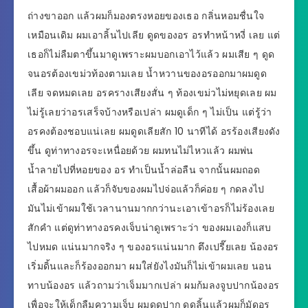
ถ่างขาออก แล้วผมก็มองตรงหอยของเธอ กลิ่นหอมชื่นใจ
เหมือนเดิม ผมเอาลิ้นไปเลีย ดูดของอร อรทำหน้าหงี่ เลย แต่
เธอก็ไม่ลืมตาขึ้นมาดูเพราะผมบอกเอาไว้แล้ว ผมเสีย ๆ ดูด
จนอรต้องเขม่วท้องตามเลย น้ำหวานของอรออกมาผมดูด
เลีย จดหมดเลย อรครางเสียงสั่น ๆ ท้องเขม่วไม่หยุดเลย ผม
ไม่รู้เลยว่าอรเสร็จบ้างหรือเปล่า ผมดูเด็ก ๆ ไม่เป็น แต่รู้ว่า
อรคงต้องชอบแน่เลย ผมดูดเลียสัก 10 นาทีได้ อรร้องเสียงดัง
ขึ้น ดูท่าทางอรจะเหนื่อยด้วย ผมทนไม่ไหวแล้ว ผมพ่น
น้ำลายไปที่หอยของ อร ทำเป็นน้ำล่อลืน จากนั้นผมถอด
เสื้อผ้าผมออก แล้วก็จับของผมไปจ่อแล้วก็ค่อย ๆ กดลงไป
มันไม่เข้าผมใช้เวลานานมากกว่านะเอาเข้าอรก็ไม่ร้องเลย
สักคำ แต่ดูท่าทางอรคงเจ็บน่าดูเพราะว่า ของผมเองก็แสบ
ไปหมด แน่นมากจริง ๆ ของอรแน่นมาก ตึงเปรี๊ยเลย น้องอร
เริ่มดิ้นและก็ร้องออกมา ผมใส่ยังไงมันก็ไม่เข้าผมเลย นอน
ทาบน้องอร แล้วถามว่าเจ็มมากเปล่า ผมก้มลงจูบปากน้องอร
เพื่อจะให้เด็กลืมความเจ็บ ผมดูดปาก ดูดลิ้นแล้วผมก็มัดอร