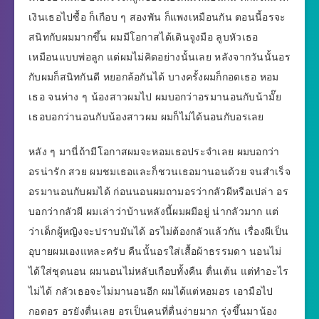
เงินเธอไปซื้อ ก็เกือบ ๆ สองพัน ก็แพงเหมือนกัน ตอนนี้อรจะ
สนิทกับผมมากขึ้น ผมมีโอกาสได้เดินจูงมือ ลูบหัวเธอ
เหมือนแบบพ่อลูก แต่ผมไม่คิดอย่างนั้นเลย หลังจากวันนั้นอร
กับผมก็สนิทกันดี หยอกล้อกันได้ บางครั้งผมก็กอดเธอ หอม
เธอ จนห่าง ๆ น้องสาวผมไป ผมบอกว่าอรมานอนกับน้ามั๊ย
เธอบอกว่านอนกับน้องสาวผม ผมก็ไม่ได้นอนกับอรเลย
หลัง ๆ มานี่ถ้ามีโอกาสผมจะหอมเธอประจำเลย ผมบอกว่า
อรน่ารัก สวย ผมชมเธอและก็ชวนเธอมานอนด้วย จนสำเร็จ
อรมานอนกับผมได้ ก่อนนอนผมถามอรว่ากลัวผีหรือเปล่า อร
บอกว่ากลัวผี ผมเล่าว่าบ้านหลังนี้ผมผมีอยู่ น่ากลัวมาก แต่
ว่าเด็กผู้หญิงจะปราบมันได้ อรไม่ต้องกลัวแล้วกัน เรื่องผีเป็น
อุบายผมเองแหละครับ คืนนั้นอรใส่เสื้อผ้าธรรมดา นอนไม่
ได้ใส่ชุดนอน ผมนอนไม่หลับเกือบทั้งคืน ตื่นเต้น แต่ทำอะไร
ไม่ได้ กลัวเธอจะไม่มานอนอีก ผมได้แต่หอมอร เอามือไป
กอดอร อรยังตื่นเลย อรเป็นคนที่ตื่นง่ายมาก รุ่งขึ้นมาน้อง