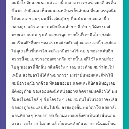
ผมมือไปจับหอยเธอ แล้วเอานิ้วกลางวางตรงร่องพอดี อรตื่น
ขึ้นมา จับมือผม เห็นผมนอนหลับอรก็หลับต่อ ที่หอยอรนุ่มนิ่ม
ไปหมดเลย อุ่นๆ ผมนี้ใจเต้นตุ๊ก ๆ ตื่นเต้นมาก ผมเอานิ้ว
กลางลูบ แล้วเอามาดมมีกลิ่นคล้าย ๆ ฉี่ อับ ๆ ได้อารมณ์
มากเลย ผมดม ๆ แล้วเอามาดูด จากนั้นก็เอามือไปวางต่อ
ผมเริ่มคลึงที่หอยของอร เธอยังหลับอยู่ ผมลองเอานิ้วแหย่ลง
ไปดูเธอตื่นขึ้นมาอีก ผมก็เอามือวางไว้เฉย ๆ พออรหลับอีก
คราวนี้ผมแยกขาอรออกจากกัน จากนั้นผมก็ใช้ไฟฉายส่อง
ไปดู ของอรนี้มีกลิ่น กลิ่นดีจริง ๆ เลย แรงด้วย ผมว่ามันไม่
เหม็น สงสัยอรไม่ได้ล้างมากกว่า ผมว่ามันหอมและก็ทำให้
ผมมีอารมณ์มากด้วย ที่หอยของอร แดงและก็ปิดสนิทอยู่เลย
มีติ่งอยู่ด้วย ของเธอแดงนิดหน่อยอาจเกิดจากผมคลึงก็ได้ ผม
ก้มลงไปดมใกล้ ๆ ชื่นใจจริง ๆ เลย ผมทนไม่ไหวอยากจะเลีย
ของอรดูก็เลยแลบลิ้นไปเลีย อรสะดุ้งตื้น ผมก็ตกใจเลยแกล้ง
นอนที่ข้าง ๆ หอยอร อรเรียกผม ผมแกล้งทำเป็นเพิ่งตื่นนอน
ถามว่าอะไร อรไม่ตอบแล้วก็นอนหลับกันต่อ จากนั้นผมก็ทน