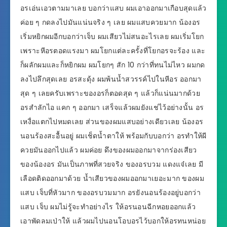
อรเอ่นเอวตามมาเลย บอกว่าแสบ ผมเอาออกมาเกือบสุดแล้ว
ค่อย ๆ กดลงไปมันแน่นจริง ๆ เลย ผมแสบควยมาก น้องอร
เริ่มหยิกผมอีกบอกว่าเจ็บ ผมเสียวไม่สนอะไรเลย ผมเริ่มโยก
เพราะหีอรตอดแรงมา ผมโยกแต่ละครั้งที่โยกอรจะร้อง และ
ก็ผลักผมและก็หยิกผม ผมโยกๆ สัก 10 กว่าที่ทนไม่ไหว ผมกด
ลงไปลึกสุดเลย อรสะดุ้ง ผมพ้นน้ำสวรรค์ไปในหีอร ออกมา
สุด ๆ เลยครับเพราะของอรก็ตอดสุด ๆ แล้วก็แน่นมากด้วย
อรสำลักไอ แคก ๆ ออกมา เสร็จแล้วผมยังแช่ไว้อย่างนั้น อร
เหงื่อแตกไปหมดเลย ส่วนของผมแสบอย่างเดียวเลย น้องอร
นอนร้องสะอื้นอยู่ ผมเช็ดน้ำตาให้ พร้อมกับบอกว่า อรทำให้ผี
ควยมันออกไปแล้ว ผมค่อย ดึงของผมออกมาจากร่องเสียว
ของน้องอร มันเป็นภาพที่สวยจริง ของอรบวม แดงแจ๋เลย มี
เลือดติดออกมาด้วย น้ำเสียวของผมออกมาเยอะมาก ของผม
แสบ เจ็บที่หัวมาก ของอรบวมมาก อรยังนอนร้องอยู่บอกว่า
แสบ เจ็บ ผมไม่รู้จะทำอย่างไร ให้อรนอนฉีกหอยออกแล้ว
เอาพัดลมเป่าให้ แล้วผมไปนอนโอบอรไว้บอกให้อรทนหน่อย