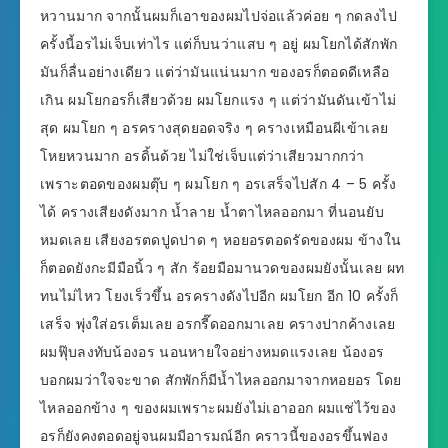
หวานมาก จากนั้นผมก็เอาของผมไปจ่อแล้วค่อย ๆ กดลงไป
ครั้งนี้อรไม่เจ็บเท่าไร แต่ก็บนว่าแสบ ๆ อยู่ ผมโยกได้สักพัก
มันก็ลื่นอย่างเดียว แต่ว่ามันแน่นมาก ของอรก็ตอดดีเหลือ
เกิน ผมโยกอรก็เสียวด้วย ผมโยกแรง ๆ แต่ว่ามันดันเข้าไม่
สุด ผมโยก ๆ อรครางสุดยอดจริง ๆ ครางเหมือนผีเข้าเลย
โหยหวนมาก อรดิ้นด้วย ไม่ใช่เจ็บแต่ว่าเสียวมากกว่า
เพราะตอดของผมตุ๊บ ๆ ผมโยก ๆ อรเสร็จไปสัก 4 – 5 ครั้ง
ได้ ครางเสียงดังมาก น้ำลาย น้ำตาไหลออกมา ที่นอนยับ
หมดเลย เสียงอรตดปูดปาด ๆ หอยอรตอดรัดของผม ข้างใน
ก็ตอดยังกะมีมือนิ้ว ๆ สัก ร้อยมือมานวดของผมยังนั้นเลย ผท
ทนไม่ไหว โยงเร็วขึ้น อรครางดังไปอีก ผมโยก อีก 10 ครั้งก็
เสร็จ พุ่งใส่อรเต็มเลย อรกรี๊ดออกมาเลย ครางปากค้างเลย
ผมฟุ๊บลงทับน้องอร นอนหายใจอย่างหมดแรงเลย น้องอร
บอกผมว่าใจจะขาด สักพักก็มีน้ำไหลออกมาจากหอยอร โดย
ไหลออกข้าง ๆ ของผมเพราะผมยังไม่เอาออก ผมแช่ไว้ของ
อรก็ยังคงตอดอยู่จนผมมีอารมณ์อีก คราวนี้ของอรขึ้นฟอง