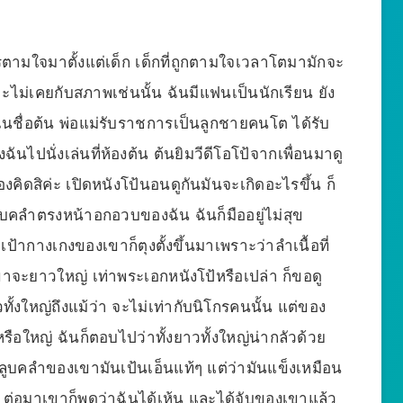
รตามใจมาตั้งแต่เด็ก เด็กที่ถูกตามใจเวลาโตมามักจะ
าะไม่เคยกับสภาพเช่นนั้น ฉันมีแฟนเป็นนักเรียน ยัง
ฉันชื่อต้น พ่อแม่รับราชการเป็นลูกชายคนโต ได้รับ
นไปนั่งเล่นที่ห้องต้น ต้นยิมวีดีโอโป้จากเพื่อนมาดู
คิดสิค่ะ เปิดหนังโป้นอนดูกันมันจะเกิดอะไรขึ้น ก็
ูบคลำตรงหน้าอกอวบของฉัน ฉันก็มืออยู่ไม่สุข
เป้ากางเกงของเขาก็ตุงตั้งขึ้นมาเพราะว่าลำเนื้อที่
งเขาจะยาวใหญ่ เท่าพระเอกหนังโป้หรือเปล่า ก็ขอดู
ทั้งใหญ่ถึงแม้ว่า จะไม่เท่ากับนิโกรคนนั้น แต่ของ
ือใหญ่ ฉันก็ตอบไปว่าทั้งยาวทั้งใหญ่น่ากลัวด้วย
ลูบคลำของเขามันเป้นเอ็นแท้ๆ แต่ว่ามันแข็งเหมือน
่ะ ต่อมาเขาก็พูดว่าฉันได้เห้น และได้จับของเขาแล้ว