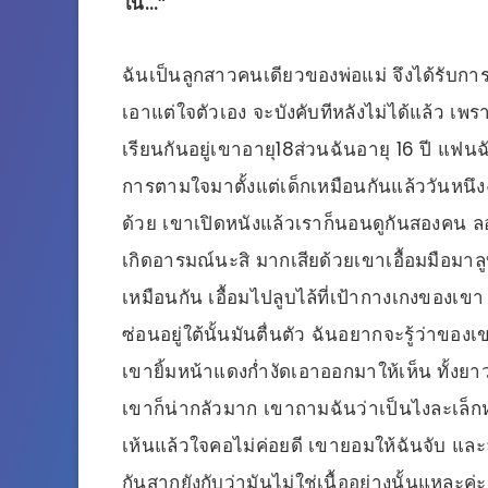
ใน…”
ฉันเป็นลูกสาวคนเดียวของพ่อแม่ จึงได้รับกา
เอาแต่ใจตัวเอง จะบังคับทีหลังไม่ได้แล้ว เพร
เรียนกันอยู่เขาอายุ18ส่วนฉันอายุ 16 ปี แฟน
การตามใจมาตั้งแต่เด็กเหมือนกันแล้ววันหนึงงฉั
ด้วย เขาเปิดหนังแล้วเราก็นอนดูกันสองคน ลอง
เกิดอารมณ์นะสิ มากเสียด้วยเขาเอื้อมมือมาล
เหมือนกัน เอื้อมไปลูบไล้ที่เป้ากางเกงของเขา 
ซ่อนอยู่ใต้นั้นมันตื่นตัว ฉันอยากจะรู้ว่าขอ
เขายิ้มหน้าแดงก่ำงัดเอาออกมาให้เห็น ทั้งยาว
เขาก็น่ากลัวมาก เขาถามฉันว่าเป็นไงละเล็กหร
เห้นแล้วใจคอไม่ค่อยดี เขายอมให้ฉันจับ และ
กันสากยังกับว่ามันไม่ใช่เนื้ออย่างนั้นแหละค