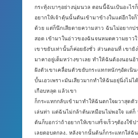
กระทุ้งเบาๆอย่างนุ่มนวล ตอนนี้ฉันเป้นอะไรก็บ
อยากให้เจ้าดุ้นนั้นดันเข้ามาข้างในแต่อีกใจ
ด้วย แต่ก็นึกเสียดายความสาว ฉันไม่อยากปร
สอด เข้ามาในอ่าวของฉันจนหมดความยาวใหญ
เขาขยับเท่านั้นก็ค่อยยังชั่ว ส่วนตอนที่ เขาย
มาคาอยู่เต็มหว่างขาเลย ทำให้ฉันต้องนอนอ้า
ฝังตัวเขาเคลื่อนตัวขยับกระแทกหนักๆอัดเนินฉั
บั้นเอวเพราะมันเสียวมากทำให้ฉันอยุ่นิ่งไ
เกือบหลุด แล้วเขา
ก็กระแทกกลับเข้ามาทำให้ฉันตกใจผวาสุดตัวมั
เล่นท่า แต่ฉันไม่กล้าต้นเหมือนไม่พอใจ แต่ก็
ต้นก็บอกว่าถ้าอยากให้เขาเสร็จเร็วๆต้องใช้ปา
เลยตอบตกลง.. หลังจากนั้นต้นก็กระแทกใส่ฉัน