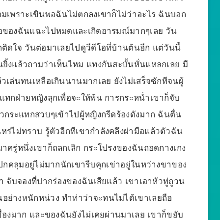
อมเพราะเขินพอฉันไม่ตกลงเขาก็ไม่ว่าอะไร ฉันบอก
เนื้อของฉันแฉะไปหมดและเกิดอารมณ์มากๆเลย วัน
กติดใจ วันต่อมาเลยไปดูวีดีโอที่บ้านต้นอีก แต่วันนี้
ยิ้งแล้วถามว่าเห็นไหม แทงกันสะบั้นหั่นแหลกเลย มี
วเล่นทนเหลือเกินนานมากเลย ยังไม่เสร็จซักทีจนผู้
ทกฝ่ายหญิงลุกเพื่อจะให้พ้น การกระหน่ำเขาก็จับ
เอวกระแทกสวบๆเข้าไปผู้หญิงกรีดร้องดังมาก ฉันตื่น
่ไม่ทราบ รู้ตัวอีกทีเขากำลังคลึงผ่ามือแล้วตัวฉัน
ต่อมาครู่หนึ่งเขาก็ถลกเลิก กระโปรงของฉันถอดกางเกง
ปกคลุมอยู่ไม่มากนักเขารีบคุกเข่าอยู่ในหว่างขาของ
 จับจองที่ปากร่องของฉันเสียแล้ว เขาเอาหัวทู่ถูวน
นอย่างหนักหน่วง ทำท่าว่าจะทนไม่ได้เขาเลยถือ
ื่องมาก และของฉันยังไม่เคยผ่านมาเลย เขาก็ขยับ