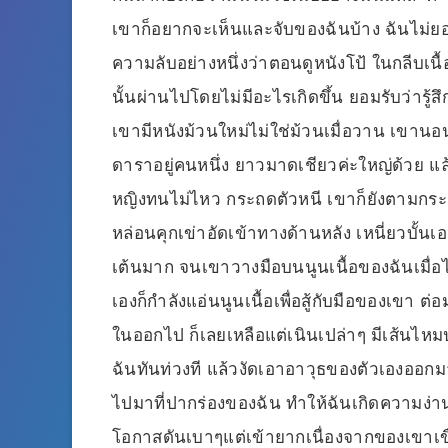
เขาก็อยากจะเห็นและจับของฉันบ้าง ฉันไม่ย
ความลับอย่างหนึ่งว่าตอนดูหนังโป้ ในกลีบ
นั้นผ่านไปโดยไม่มีอะไรเกิดขึ้น ยอมรับว่ารู้สึ
เขามีหนังม้วนใหม่ไม่ใช่ม้วนเมื่อวาน เขานอน
ดาราอยู่คนหนึ่ง ยาวมาดเชียวค่ะใหญ่ด้วย แล้
หญิงทนไม่ไหว กระถดตัวหนี เขาก็ยังตามกระแ
หล่อนคุกเข่าอัดเข้าทางด้านหลัง เหนี่ยวบั้น
เต้นมาก จนเขาวางมือบนนูนเนื้อของฉันเมื่อไหร
เองก็กำลังแอ่นนูนเนื้อเพื่อสู้กับมือของเขา 
ในออกไป ก็เลยเหลือแต่เนินเปล่าๆ มีเส้นไหม
ฉันทันท่วงที แล้วงัดเอาอาวุธของตัวเองออกมา
ไปมาที่ปากร่องของฉัน ทำให้ฉันเกิดความง่า
โอกาสดันเบาๆแต่เข้ายากเนื่องจากของเขาเข